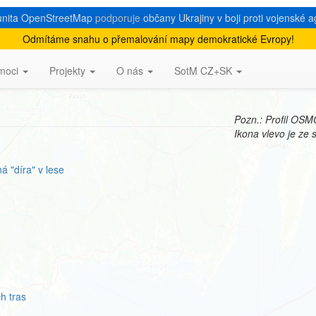
nita OpenStreetMap
podporuje
občany Ukrajiny v boji proti vojenské a
Odmítáme snahu o přemalování mapy demokratické Evropy!
moci
Projekty
O nás
SotM CZ+SK
Pozn.: Profil OSM
Ikona vlevo je ze
 "díra" v lese
h tras