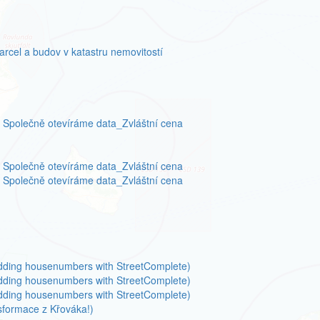
rcel a budov v katastru nemovitostí
Společně otevíráme data_Zvláštní cena
Společně otevíráme data_Zvláštní cena
Společně otevíráme data_Zvláštní cena
dding housenumbers with StreetComplete)
dding housenumbers with StreetComplete)
dding housenumbers with StreetComplete)
sformace z Křováka!)