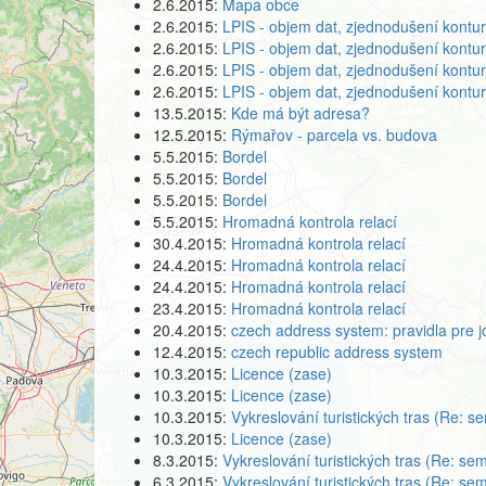
2.6.2015:
Mapa obce
2.6.2015:
LPIS - objem dat, zjednodušení kontur
2.6.2015:
LPIS - objem dat, zjednodušení kontur
2.6.2015:
LPIS - objem dat, zjednodušení kontur
2.6.2015:
LPIS - objem dat, zjednodušení kontur
13.5.2015:
Kde má být adresa?
12.5.2015:
Rýmařov - parcela vs. budova
5.5.2015:
Bordel
5.5.2015:
Bordel
5.5.2015:
Bordel
5.5.2015:
Hromadná kontrola relací
30.4.2015:
Hromadná kontrola relací
24.4.2015:
Hromadná kontrola relací
24.4.2015:
Hromadná kontrola relací
23.4.2015:
Hromadná kontrola relací
20.4.2015:
czech address system: pravidla pre j
12.4.2015:
czech republic address system
10.3.2015:
Licence (zase)
10.3.2015:
Licence (zase)
10.3.2015:
Vykreslování turistických tras (Re: s
10.3.2015:
Licence (zase)
8.3.2015:
Vykreslování turistických tras (Re: sem
6.3.2015:
Vykreslování turistických tras (Re: sem