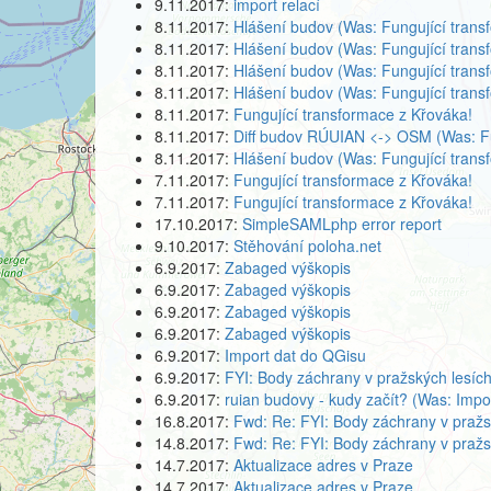
9.11.2017:
import relací
8.11.2017:
Hlášení budov (Was: Fungující trans
8.11.2017:
Hlášení budov (Was: Fungující trans
8.11.2017:
Hlášení budov (Was: Fungující trans
8.11.2017:
Hlášení budov (Was: Fungující trans
8.11.2017:
Fungující transformace z Křováka!
8.11.2017:
Diff budov RÚUIAN <-> OSM (Was: Fu
8.11.2017:
Hlášení budov (Was: Fungující trans
7.11.2017:
Fungující transformace z Křováka!
7.11.2017:
Fungující transformace z Křováka!
17.10.2017:
SimpleSAMLphp error report
9.10.2017:
Stěhování poloha.net
6.9.2017:
Zabaged výškopis
6.9.2017:
Zabaged výškopis
6.9.2017:
Zabaged výškopis
6.9.2017:
Zabaged výškopis
6.9.2017:
Import dat do QGisu
6.9.2017:
FYI: Body záchrany v pražských lesíc
6.9.2017:
ruian budovy - kudy začít? (Was: Impo
16.8.2017:
Fwd: Re: FYI: Body záchrany v pražs
14.8.2017:
Fwd: Re: FYI: Body záchrany v pražs
14.7.2017:
Aktualizace adres v Praze
14.7.2017:
Aktualizace adres v Praze