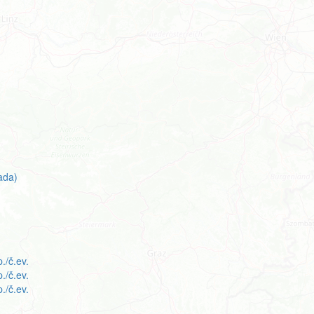
ada)
./č.ev.
./č.ev.
./č.ev.