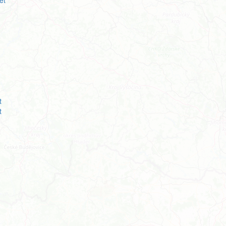
et
t
t