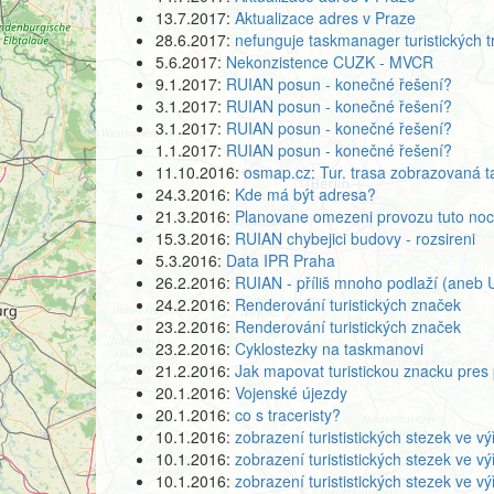
13.7.2017:
Aktualizace adres v Praze
28.6.2017:
nefunguje taskmanager turistických t
5.6.2017:
Nekonzistence CUZK - MVCR
9.1.2017:
RUIAN posun - konečné řešení?
3.1.2017:
RUIAN posun - konečné řešení?
3.1.2017:
RUIAN posun - konečné řešení?
1.1.2017:
RUIAN posun - konečné řešení?
11.10.2016:
osmap.cz: Tur. trasa zobrazovaná t
24.3.2016:
Kde má být adresa?
21.3.2016:
Planovane omezeni provozu tuto noc
15.3.2016:
RUIAN chybejici budovy - rozsireni
5.3.2016:
Data IPR Praha
26.2.2016:
RUIAN - příliš mnoho podlaží (aneb 
24.2.2016:
Renderování turistických značek
23.2.2016:
Renderování turistických značek
23.2.2016:
Cyklostezky na taskmanovi
21.2.2016:
Jak mapovat turistickou znacku pres 
20.1.2016:
Vojenské újezdy
20.1.2016:
co s traceristy?
10.1.2016:
zobrazení turististických stezek ve 
10.1.2016:
zobrazení turististických stezek ve 
10.1.2016:
zobrazení turististických stezek ve 