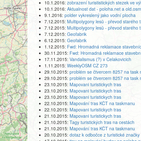
10.1.2016:
zobrazení turististických stezek ve 
10.1.2016:
Aktualnost dat - poloha.net a old.osm
9.1.2016:
polder vykreslený jako vodní plocha
7.12.2015:
Multipolygony lesů - převod starého
7.12.2015:
Multipolygony lesů - převod starého
7.12.2015:
Geofabrik
6.12.2015:
Geofabrik
1.12.2015:
Fwd: Hromadná reklamace stavebníc
30.11.2015:
Fwd: Hromadná reklamace stavební
17.11.2015:
Vandalismus (?) v Celakovicich
1.11.2015:
WeeklyOSM CZ 273
29.10.2015:
problém se čtvercem 8257 na task
29.10.2015:
problém se čtvercem 8257 na task
23.10.2015:
Mapovani turistickych tras
23.10.2015:
Mapovani turistickych tras
23.10.2015:
Mapovani turistickych tras
22.10.2015:
Mapování tras KČT na taskmanu
22.10.2015:
Mapovani turistickych tras
21.10.2015:
Mapovani turistickych tras
21.10.2015:
Tagy turistických tras na cestách
21.10.2015:
Mapování tras KČT na taskmanu
20.10.2015:
dotaz k odbočce z turistické značky