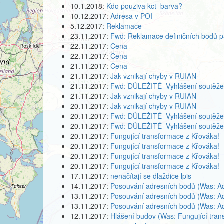
10.1.2018:
Kdo pouziva kct_barva?
10.12.2017:
Adresa v POI
5.12.2017:
Reklamace
23.11.2017:
Fwd: Reklamace definičních bodů pa
22.11.2017:
Cena
22.11.2017:
Cena
21.11.2017:
Cena
21.11.2017:
Jak vznikají chyby v RUIAN
21.11.2017:
Fwd: DŮLEŽITÉ_Vyhlášení soutěže 
21.11.2017:
Jak vznikají chyby v RUIAN
20.11.2017:
Jak vznikají chyby v RUIAN
20.11.2017:
Fwd: DŮLEŽITÉ_Vyhlášení soutěže 
20.11.2017:
Fwd: DŮLEŽITÉ_Vyhlášení soutěže 
20.11.2017:
Fungující transformace z Křováka!
20.11.2017:
Fungující transformace z Křováka!
20.11.2017:
Fungující transformace z Křováka!
20.11.2017:
Fungující transformace z Křováka!
17.11.2017:
nenačítají se dlaždice lpis
14.11.2017:
Posouvání adresních bodů (Was: A
13.11.2017:
Posouvání adresních bodů (Was: A
13.11.2017:
Posouvání adresních bodů (Was: A
12.11.2017:
Hlášení budov (Was: Fungující tran