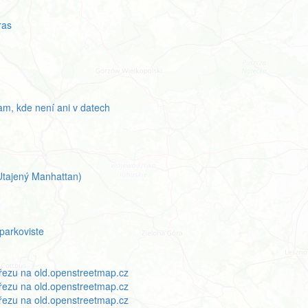
ras
am, kde není ani v datech
Utajený Manhattan)
parkoviste
výřezu na old.openstreetmap.cz
výřezu na old.openstreetmap.cz
výřezu na old.openstreetmap.cz