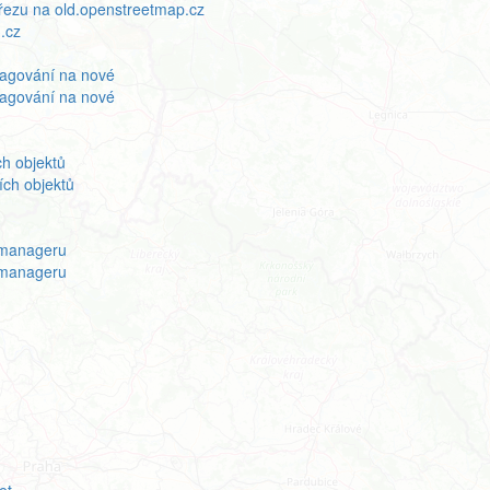
výřezu na old.openstreetmap.cz
.cz
 tagování na nové
 tagování na nové
h objektů
ch objektů
 manageru
 manageru