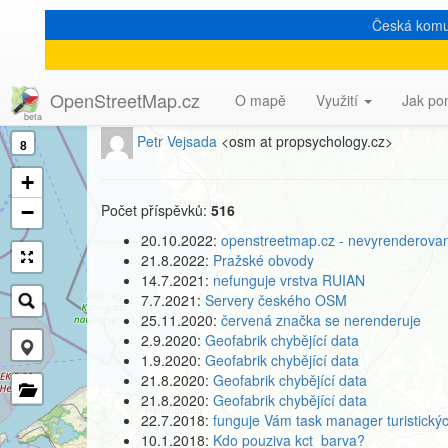
Česká komu
[Talk-cz] Profil autora
OpenStreetMap.cz
O mapě
Využití
Jak po
Petr Vejsada
<osm at propsychology.cz>
8
+
−
Počet příspěvků:
516
20.10.2022:
openstreetmap.cz - nevyrenderovaná
21.8.2022:
Pražské obvody
14.7.2021:
nefunguje vrstva RUIAN
7.7.2021:
Servery českého OSM
25.11.2020:
červená značka se nerenderuje
2.9.2020:
Geofabrik chybějící data
1.9.2020:
Geofabrik chybějící data
21.8.2020:
Geofabrik chybějící data
21.8.2020:
Geofabrik chybějící data
22.7.2018:
funguje Vám task manager turistickýc
10.1.2018:
Kdo pouziva kct_barva?