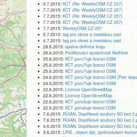
9.7.2015:
KČT (Re: WeeklyOSM CZ 257)
7.7.2015:
KČT (Re: WeeklyOSM CZ 257)
7.7.2015:
KČT (Re: WeeklyOSM CZ 257)
7.7.2015:
KČT (Re: WeeklyOSM CZ 257)
7.7.2015:
WeeklyOSM CZ 257
5.7.2015:
tag pro okres a mestskou cast
4.7.2015:
tag pro okres a mestskou cast
28.6.2015:
spatna definice kraju
26.6.2015:
Poděkování společnosti NetHost
25.6.2015:
KČT poru?uje licenci OSM
25.6.2015:
KČT poru?uje licenci OSM
25.6.2015:
KČT poru?uje licenci OSM
24.6.2015:
KČT poru?uje licenci OSM (Petr Vejs
24.6.2015:
KČT poru?uje licenci OSM
22.6.2015:
Licence OpenStreetMap
22.6.2015:
Licence OpenStreetMap
22.6.2015:
KČT porušuje licenci OSM
22.6.2015:
KČT porušuje licenci OSM
7.6.2015:
RÚIAN, Doplňkové soubory SO bez č.p
7.6.2015:
RÚIAN, Doplňkové soubory SO bez č.p
4.6.2015:
RÚIAN, Doplňkové soubory SO bez č.p
3.6.2015:
LPIS - objem dat, zjednodušení kontur