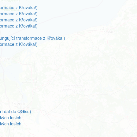
formace z Křováka!)
formace z Křováka!)
formace z Křováka!)
formace z Křováka!)
ngující transformace z Křováka!)
formace z Křováka!)
h
rt dat do QGisu)
kých lesích
kých lesích