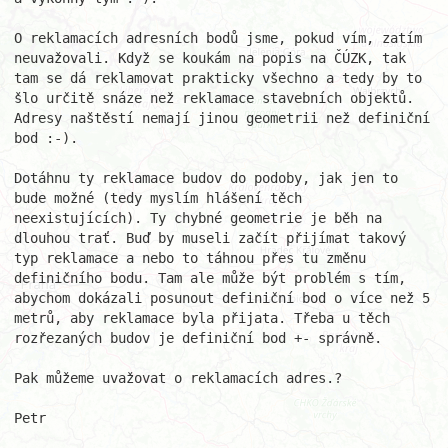
O reklamacích adresních bodů jsme, pokud vím, zatím 
neuvažovali. Když se koukám na popis na ČÚZK, tak 
tam se dá reklamovat prakticky všechno a tedy by to 
šlo určitě snáze než reklamace stavebních objektů. 
Adresy naštěstí nemají jinou geometrii než definiční 
bod :-).

Dotáhnu ty reklamace budov do podoby, jak jen to 
bude možné (tedy myslím hlášení těch 
neexistujících). Ty chybné geometrie je běh na 
dlouhou trať. Buď by museli začít přijímat takový 
typ reklamace a nebo to táhnou přes tu změnu 
definičního bodu. Tam ale může být problém s tím, 
abychom dokázali posunout definiční bod o více než 5 
metrů, aby reklamace byla přijata. Třeba u těch 
rozřezaných budov je definiční bod +- správně.

Pak můžeme uvažovat o reklamacích adres.?

Petr
