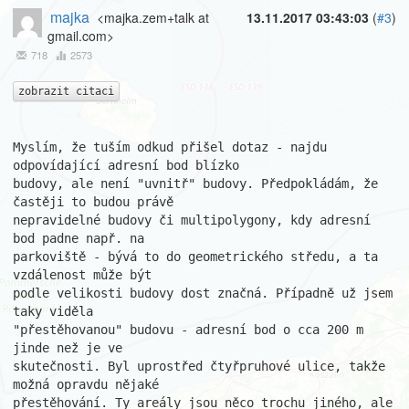
majka
<majka.zem+talk at
13.11.2017 03:43:03
(
#3
)
gmail.com>
718
2573
zobrazit citaci
Myslím, že tuším odkud přišel dotaz - najdu 
odpovídající adresní bod blízko

budovy, ale není "uvnitř" budovy. Předpokládám, že 
častěji to budou právě

nepravidelné budovy či multipolygony, kdy adresní 
bod padne např. na

parkoviště - bývá to do geometrického středu, a ta 
vzdálenost může být

podle velikosti budovy dost značná. Případně už jsem 
taky viděla

"přestěhovanou" budovu - adresní bod o cca 200 m 
jinde než je ve

skutečnosti. Byl uprostřed čtyřpruhové ulice, takže 
možná opravdu nějaké

přestěhování. Ty areály jsou něco trochu jiného, ale 