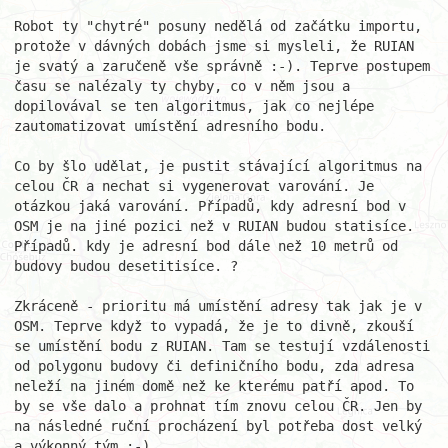
Robot ty "chytré" posuny nedělá od začátku importu, 
protože v dávných dobách jsme si mysleli, že RUIAN 
je svatý a zaručeně vše správně :-). Teprve postupem 
času se nalézaly ty chyby, co v něm jsou a 
dopilovával se ten algoritmus, jak co nejlépe 
zautomatizovat umístění adresního bodu.

Co by šlo udělat, je pustit stávající algoritmus na 
celou ČR a nechat si vygenerovat varování. Je 
otázkou jaká varování. Případů, kdy adresní bod v 
OSM je na jiné pozici než v RUIAN budou statisíce. 
Případů. kdy je adresní bod dále než 10 metrů od 
budovy budou desetitisíce. ?

Zkráceně - prioritu má umístění adresy tak jak je v 
OSM. Teprve když to vypadá, že je to divně, zkouší 
se umístění bodu z RUIAN. Tam se testují vzdálenosti 
od polygonu budovy či definičního bodu, zda adresa 
neleží na jiném domě než ke kterému patří apod. To 
by se vše dalo a prohnat tím znovu celou ČR. Jen by 
na následné ruční procházení byl potřeba dost velký 
a výkonný tým :-).
