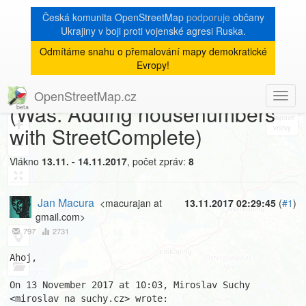
Česká komunita OpenStreetMap
podporuje
občany
Ukrajiny v boji proti vojenské agresi Ruska.
Odmítáme snahu o přemalování mapy demokratické
[Talk-cz]
« zpět na výpis měsíce
|
Evropy!
Posouvání adresních bodů
OpenStreetMap.cz
Toggl
8
(Was: Adding housenumbers
navig
+
with StreetComplete)
−
Vlákno
13.11. - 14.11.2017
, počet zpráv:
8
Jan Macura
<macurajan at
13.11.2017 02:29:45
(
#1
)
gmail.com>
797
2731
Ahoj,

On 13 November 2017 at 10:03, Miroslav Suchy 
<miroslav na suchy.cz> wrote:
