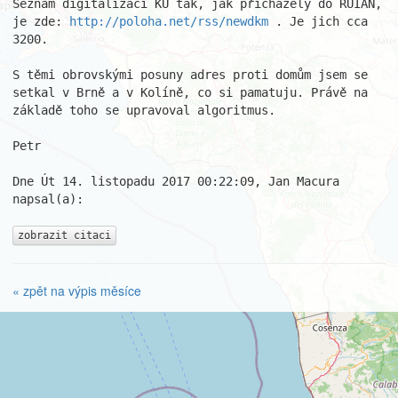
Seznam digitalizací KÚ tak, jak přicházely do RUIAN, 
je zde: 
http://poloha.net/rss/newdkm
 . Je jich cca 
3200.

S těmi obrovskými posuny adres proti domům jsem se 
setkal v Brně a v Kolíně, co si pamatuju. Právě na 
základě toho se upravoval algoritmus.

Petr

Dne Út 14. listopadu 2017 00:22:09, Jan Macura 
napsal(a):

zobrazit citaci
« zpět na výpis měsíce