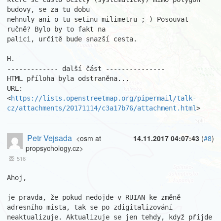
budovy, se za tu dobu

nehnuly ani o tu setinu milimetru ;-) Posouvat 
ručně? Bylo by to fakt na

palici, určitě bude snazší cesta.

H.

------------- další část ---------------

HTML příloha byla odstraněna...

URL: 
<
https://lists.openstreetmap.org/pipermail/talk-
cz/attachments/20171114/c3a17b76/attachment.html
>
Petr Vejsada
<osm at
14.11.2017 04:07:43
(
#8
)
propsychology.cz>
516
Ahoj,

je pravda, že pokud nedojde v RUIAN ke změně 
adresního místa, tak se po zdigitalizování 
neaktualizuje. Aktualizuje se jen tehdy, když přijde 