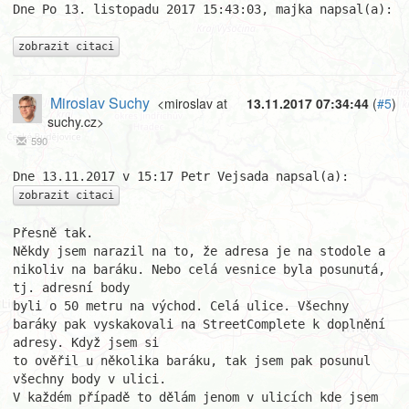
Dne Po 13. listopadu 2017 15:43:03, majka napsal(a):

zobrazit citaci
Miroslav Suchy
<miroslav at
13.11.2017 07:34:44
(
#5
)
suchy.cz>
590
zobrazit citaci
Přesně tak.

Někdy jsem narazil na to, že adresa je na stodole a 
nikoliv na baráku. Nebo celá vesnice byla posunutá, 
tj. adresní body

byli o 50 metru na východ. Celá ulice. Všechny 
baráky pak vyskakovali na StreetComplete k doplnění 
adresy. Když jsem si

to ověřil u několika baráku, tak jsem pak posunul 
všechny body v ulici.

V každém případě to dělám jenom v ulicích kde jsem 