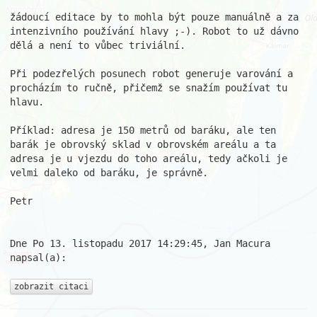
žádoucí editace by to mohla být pouze manuálně a za 
intenzivního používání hlavy ;-). Robot to už dávno 
dělá a není to vůbec triviální.

Při podezřelých posunech robot generuje varování a 
procházím to ručně, přičemž se snažím používat tu 
hlavu.

Příklad: adresa je 150 metrů od baráku, ale ten 
barák je obrovský sklad v obrovském areálu a ta 
adresa je u vjezdu do toho areálu, tedy ačkoli je 
velmi daleko od baráku, je správně.

Petr

Dne Po 13. listopadu 2017 14:29:45, Jan Macura 
napsal(a):

zobrazit citaci