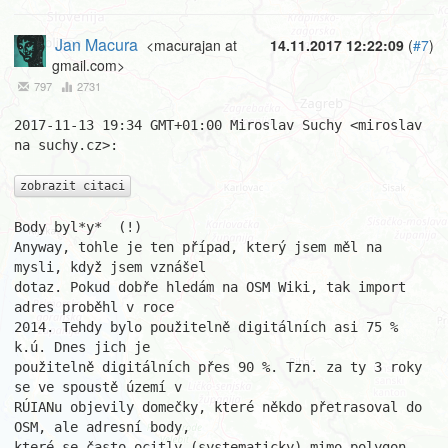
Jan Macura
<macurajan at
14.11.2017 12:22:09
(
#7
)
gmail.com>
797
2731
2017-11-13 19:34 GMT+01:00 Miroslav Suchy <miroslav 
na suchy.cz>:

zobrazit citaci
Body byl*y*  (!)

Anyway, tohle je ten případ, který jsem měl na 
mysli, když jsem vznášel

dotaz. Pokud dobře hledám na OSM Wiki, tak import 
adres proběhl v roce

2014. Tehdy bylo použitelně digitálních asi 75 % 
k.ú. Dnes jich je

použitelně digitálních přes 90 %. Tzn. za ty 3 roky 
se ve spoustě území v

RÚIANu objevily domečky, které někdo přetrasoval do 
OSM, ale adresní body,

které se často ocitly (systematicky) mimo polygon 