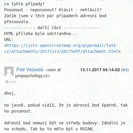
co tyhle případy?

Posunout - neposunout? Hlásit - nehlásit?

Zatím jsem v těch pár případech adresní bod 
přesouvala.

------------- další část ---------------

HTML příloha byla odstraněna...

URL: 
<
https://lists.openstreetmap.org/pipermail/talk-
cz/attachments/20171113/20c75e9f/attachment.html
>
Petr Vejsada
<osm at
13.11.2017 04:14:02
(
#4
)
propsychology.cz>
516
Ahoj,

no jasně, pokud vidíš, že je adresní bod špatně, tak 
ho posunout.

Adresní bod nemusí být ve středu budovy. Ideální je 
na vchodu. Tak by to mělo být v RUIAN.
