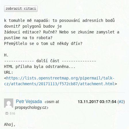
zobrazit citaci
k tomuhle mě napadá: to posouvání adresních bodů 
dovnitř polygonů budov je

žádoucí editace? Ručně? Nebo se zkusíme zamyslet a 
pustíme na to robota?

Přemýšlelo se o tom už někdy dřív?

H.

------------- další část ---------------

HTML příloha byla odstraněna...

URL: 
<
https://lists.openstreetmap.org/pipermail/talk-
cz/attachments/20171113/f572cb87/attachment.html
>
Petr Vejsada
<osm at
13.11.2017 03:17:54
(
#2
)
propsychology.cz>
516
Ahoj,
