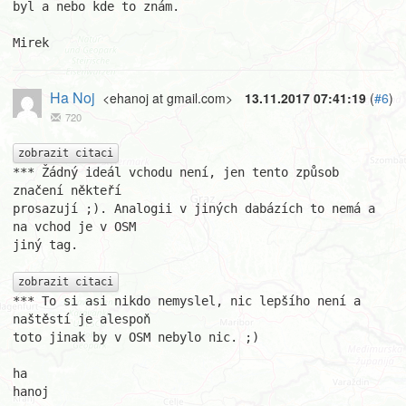
byl a nebo kde to znám.

Mirek
Ha Noj
<ehanoj at gmail.com>
13.11.2017 07:41:19
(
#6
)
720
zobrazit citaci
*** Žádný ideál vchodu není, jen tento způsob 
značení někteří

prosazují ;). Analogii v jiných dabázích to nemá a 
na vchod je v OSM

jiný tag.

zobrazit citaci
*** To si asi nikdo nemyslel, nic lepšího není a 
naštěstí je alespoň

toto jinak by v OSM nebylo nic. ;)

ha

hanoj