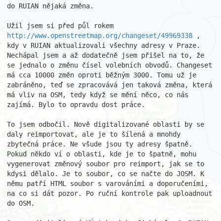
do RUIAN nějaká změna.

Užil jsem si před půl rokem 
http://www.openstreetmap.org/changeset/49969338
 , 
kdy v RUIAN aktualizovali všechny adresy v Praze. 
Nechápal jsem a až dodatečně jsem přišel na to, že 
se jednalo o změnu čísel volebních obvodů. Changeset 
má cca 10000 změn oproti běžným 3000. Tomu už je 
zabráněno, teď se zpracovává jen taková změna, která 
má vliv na OSM, tedy když se mění něco, co nás 
zajímá. Bylo to opravdu dost práce.

To jsem odbočil. Nově digitalizované oblasti by se 
daly reimportovat, ale je to šílená a mnohdy 
zbytečná práce. Ne všude jsou ty adresy špatně. 
Pokud někdo ví o oblasti, kde je to špatně, mohu 
vygenerovat změnový soubor pro reimport, jak se to 
kdysi dělalo. Je to soubor, co se načte do JOSM. K 
němu patří HTML soubor s varováními a doporučeními, 
na co si dát pozor. Po ruční kontrole pak uploadnout 
do OSM.
