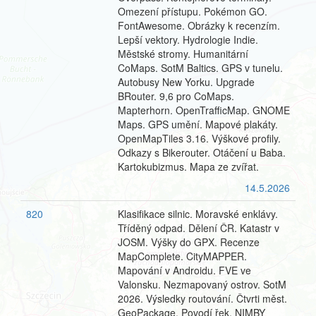
Omezení přístupu. Pokémon GO.
FontAwesome. Obrázky k recenzím.
Lepší vektory. Hydrologie Indie.
Městské stromy. Humanitární
CoMaps. SotM Baltics. GPS v tunelu.
Autobusy New Yorku. Upgrade
BRouter. 9,6 pro CoMaps.
Mapterhorn. OpenTrafficMap. GNOME
Maps. GPS umění. Mapové plakáty.
OpenMapTiles 3.16. Výškové profily.
Odkazy s Bikerouter. Otáčení u Baba.
Kartokubizmus. Mapa ze zvířat.
14.5.2026
820
Klasifikace silnic. Moravské enklávy.
Tříděný odpad. Dělení ČR. Katastr v
JOSM. Výšky do GPX. Recenze
MapComplete. CityMAPPER.
Mapování v Androidu. FVE ve
Valonsku. Nezmapovaný ostrov. SotM
2026. Výsledky routování. Čtvrti měst.
GeoPackage. Povodí řek. NIMBY