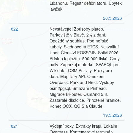
Libanonu. Registr defibrilátorů. Úbytek
laviček.
28.5.2026
822
Nevstávejte! Způsoby plateb.
Parkoviště v Blavě. 2% z daní.
Opožděný souhlas. Podmořské
kabely. Sjednocená ETCS. Nekvalitní
Uber. Členství FOSSGIS. SotM 2026.
Přístup k plážím. 500 000 tisků. Ceny
paliv. Zaparkuj motorku. SPARQL pro
Wikidata. OSM Activity. Proxy pro
data. Mapillary API. Omezení
Overpass. Park and Rest. Výstupy
osm2pgsql. Smazání Pinhead.
Migrace BRouter. OsmAnd 5.3.
Zastaralé dlaždice. Přirozené hranice.
Konec OCX. QGIS a Claude.
19.5.2026
821
Výdejní boxy. Extrakty krajů. Lokální
Overpass. Kontejnerové terminály.