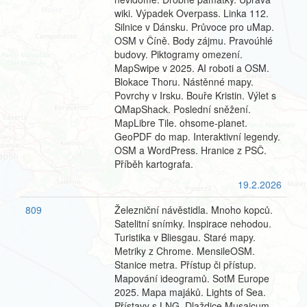
wiki. Výpadek Overpass. Linka 112.
Silnice v Dánsku. Průvoce pro uMap.
OSM v Číně. Body zájmu. Pravoúhlé
budovy. Piktogramy omezení.
MapSwipe v 2025. AI roboti a OSM.
Blokace Thoru. Nástěnné mapy.
Povrchy v Irsku. Bouře Kristin. Výlet s
QMapShack. Poslední sněžení.
MapLibre Tile. ohsome-planet.
GeoPDF do map. Interaktivní legendy.
OSM a WordPress. Hranice z PSČ.
Příběh kartografa.
19.2.2026
809
Železniční návěstidla. Mnoho kopců.
Satelitní snímky. Inspirace nehodou.
Turistika v Bliesgau. Staré mapy.
Metriky z Chrome. MensileOSM.
Stanice metra. Přístup či přístup.
Mapování ideogramů. SotM Europe
2025. Mapa majáků. Lights of Sea.
Přístavy s LNG. Dlaždice Musaicum.