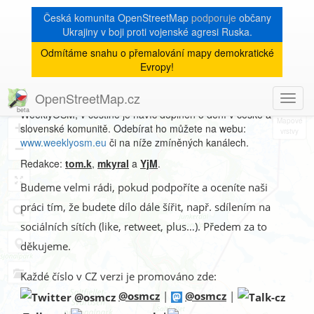
Česká komunita OpenStreetMap
podporuje
občany
Ukrajiny v boji proti vojenské agresi Ruska.
Odmítáme snahu o přemalování mapy demokratické
Týdeník WeeklyOSM
Evropy!
OpenStreetMap.cz
Toggl
Od ledna 2015 vychází český překlad anglického týdeníku
8
navig
WeeklyOSM, v češtině je navíc doplněn o dění v české a
+
slovenské komunitě. Odebírat ho můžete na webu:
www.weeklyosm.eu
či na níže zmíněných kanálech.
−
Redakce:
tom.k
,
mkyral
a
YjM
.
Budeme velmi rádi, pokud podpoříte a oceníte naši
práci tím, že budete dílo dále šířit, např. sdílením na
sociálních sítích (like, retweet, plus…). Předem za to
děkujeme.
Každé číslo v CZ verzi je promováno zde:
@osmcz
|
@osmcz
|