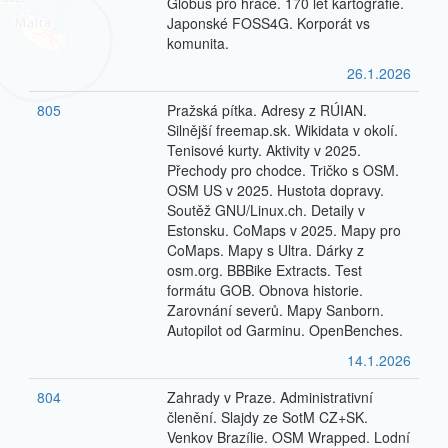
Globus pro hráče. 170 let kartografie.
Japonské FOSS4G. Korporát vs
komunita.
26.1.2026
805
Pražská pítka. Adresy z RÚIAN.
Silnější freemap.sk. Wikidata v okolí.
Tenisové kurty. Aktivity v 2025.
Přechody pro chodce. Tričko s OSM.
OSM US v 2025. Hustota dopravy.
Soutěž GNU/Linux.ch. Detaily v
Estonsku. CoMaps v 2025. Mapy pro
CoMaps. Mapy s Ultra. Dárky z
osm.org. BBBike Extracts. Test
formátu GOB. Obnova historie.
Zarovnání severů. Mapy Sanborn.
Autopilot od Garminu. OpenBenches.
14.1.2026
804
Zahrady v Praze. Administrativní
členění. Slajdy ze SotM CZ+SK.
Venkov Brazílie. OSM Wrapped. Lodní