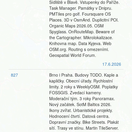
Sídliště v Blavě. Vstupenky do Paříže.
Task Manager. Památky v Dnipru.
PMTiles pro golf. Foursquare OS
Places. 3D v OsmAnd. Duplicitní POI.
Organic Maps 2026.05. OSM
Spyglass. OnRouteMap. Beware of
the Cartographer. Mikrolokalizace.
Knihovna map. Data Kyjeva. Web
OSM.org. Routing s omezeními.
Geospatial World Forum.
17.6.2026
827
Brno i Praha. Budovy TODO. Kaple a
kapličky. Obecní úřady. Rychlostní
limity. 2 roky s WeeklyOSM. Poplatky
FOSSGIS. Zvedací kameny.
Moderační tým. 3 roky Panoramax.
Nový začátek. SotM Baltics 2026.
Ikony zvířat. Urbanistické projekty.
Hodnocení čtvrtí. Datová centra.
Dopravní značky. Bike Streets. Plakát
sítí. Trasy ve stínu. Martin TileServer.