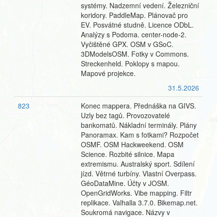
systémy. Nadzemní vedení. Železniční
koridory. PaddleMap. Plánovač pro
EV. Posvátné studně. Licence ODbL.
Analýzy s Podoma. center-node-2.
Vyčištěné GPX. OSM v GSoC.
3DModelsOSM. Fotky v Commons.
Streckenheld. Poklopy s mapou.
Mapové projekce.
31.5.2026
823
Konec mappera. Přednáška na GIVS.
Uzly bez tagů. Provozovatelé
bankomatů. Nákladní terminály. Plány
Panoramax. Kam s fotkami? Rozpočet
OSMF. OSM Hackweekend. OSM
Science. Rozbité silnice. Mapa
extremismu. Australský sport. Sdílení
jízd. Větrné turbíny. Vlastní Overpass.
GéoDataMine. Účty v JOSM.
OpenGridWorks. Vibe mapping. Filtr
replikace. Valhalla 3.7.0. Bikemap.net.
Soukromá navigace. Názvy v