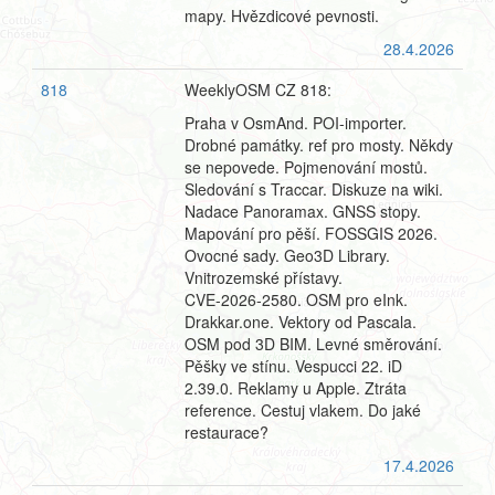
mapy. Hvězdicové pevnosti.
28.4.2026
818
WeeklyOSM CZ 818:
Praha v OsmAnd. POI-importer.
Drobné památky. ref pro mosty. Někdy
se nepovede. Pojmenování mostů.
Sledování s Traccar. Diskuze na wiki.
Nadace Panoramax. GNSS stopy.
Mapování pro pěší. FOSSGIS 2026.
Ovocné sady. Geo3D Library.
Vnitrozemské přístavy.
CVE‑2026‑2580. OSM pro eInk.
Drakkar.one. Vektory od Pascala.
OSM pod 3D BIM. Levné směrování.
Pěšky ve stínu. Vespucci 22. iD
2.39.0. Reklamy u Apple. Ztráta
reference. Cestuj vlakem. Do jaké
restaurace?
17.4.2026