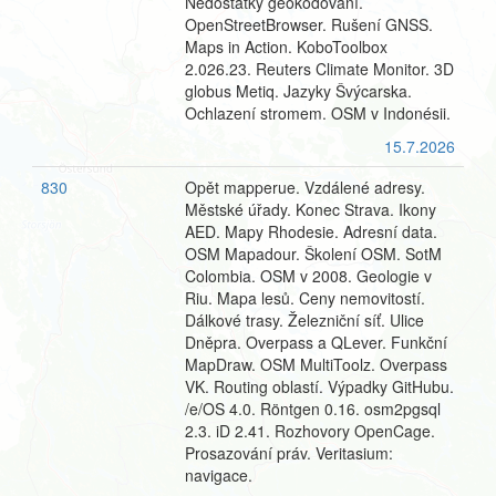
Nedostatky geokódování.
OpenStreetBrowser. Rušení GNSS.
Maps in Action. KoboToolbox
2.026.23. Reuters Climate Monitor. 3D
globus Metiq. Jazyky Švýcarska.
Ochlazení stromem. OSM v Indonésii.
15.7.2026
830
Opět mapperue. Vzdálené adresy.
Městské úřady. Konec Strava. Ikony
AED. Mapy Rhodesie. Adresní data.
OSM Mapadour. Školení OSM. SotM
Colombia. OSM v 2008. Geologie v
Riu. Mapa lesů. Ceny nemovitostí.
Dálkové trasy. Železniční síť. Ulice
Dněpra. Overpass a QLever. Funkční
MapDraw. OSM MultiToolz. Overpass
VK. Routing oblastí. Výpadky GitHubu.
/e/OS 4.0. Röntgen 0.16. osm2pgsql
2.3. iD 2.41. Rozhovory OpenCage.
Prosazování práv. Veritasium:
navigace.