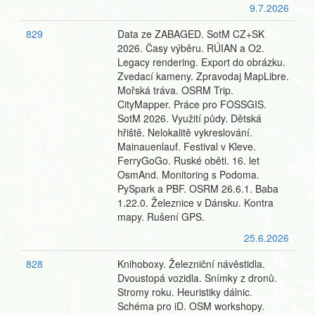
9.7.2026
829
Data ze ZABAGED. SotM CZ+SK
2026. Časy výběru. RÚIAN a O2.
Legacy rendering. Export do obrázku.
Zvedací kameny. Zpravodaj MapLibre.
Mořská tráva. OSRM Trip.
CityMapper. Práce pro FOSSGIS.
SotM 2026. Využití půdy. Dětská
hřiště. Nelokalitě vykreslování.
Mainauenlauf. Festival v Kleve.
FerryGoGo. Ruské oběti. 16. let
OsmAnd. Monitoring s Podoma.
PySpark a PBF. OSRM 26.6.1. Baba
1.22.0. Železnice v Dánsku. Kontra
mapy. Rušení GPS.
25.6.2026
828
Knihoboxy. Železniční návěstidla.
Dvoustopá vozidla. Snímky z dronů.
Stromy roku. Heuristiky dálnic.
Schéma pro iD. OSM workshopy.