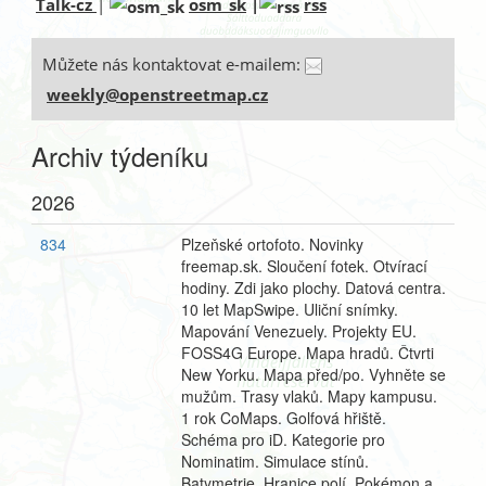
Talk-cz
|
osm_sk
|
rss
Můžete nás kontaktovat e-mailem:
weekly@openstreetmap.cz
Archiv týdeníku
2026
834
Plzeňské ortofoto. Novinky
freemap.sk. Sloučení fotek. Otvírací
hodiny. Zdi jako plochy. Datová centra.
10 let MapSwipe. Uliční snímky.
Mapování Venezuely. Projekty EU.
FOSS4G Europe. Mapa hradů. Čtvrti
New Yorku. Mapa před/po. Vyhněte se
mužům. Trasy vlaků. Mapy kampusu.
1 rok CoMaps. Golfová hřiště.
Schéma pro iD. Kategorie pro
Nominatim. Simulace stínů.
Batymetrie. Hranice polí. Pokémon a