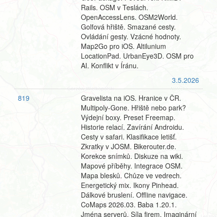
Rails. OSM v Teslách.
OpenAccessLens. OSM2World.
Golfová hřiště. Smazané cesty.
Ovládání gesty. Vzácné hodnoty.
Map2Go pro iOS. Altilunium
LocationPad. UrbanEye3D. OSM pro
AI. Konflikt v Íránu.
3.5.2026
819
Gravelista na iOS. Hranice v ČR.
Multipoly-Gone. Hřiště nebo park?
Výdejní boxy. Preset Freemap.
Historie relací. Zavírání Androidu.
Cesty v safari. Klasifikace letišť.
Zkratky v JOSM. Bikerouter.de.
Korekce snímků. Diskuze na wiki.
Mapové příběhy. Integrace OSM.
Mapa blesků. Chůze ve vedrech.
Energetický mix. Ikony Pinhead.
Dálkové bruslení. Offline navigace.
CoMaps 2026.03. Baba 1.20.1.
Jména serverů. Síla firem. Imaginární