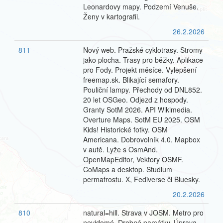
Leonardovy mapy. Podzemí Venuše.
Ženy v kartografii.
26.2.2026
811
Nový web. Pražské cyklotrasy. Stromy
jako plocha. Trasy pro běžky. Aplikace
pro Fody. Projekt měsíce. Vylepšení
freemap.sk. Blikající semafory.
Pouliční lampy. Přechody od DNL852.
20 let OSGeo. Odjezd z hospody.
Granty SotM 2026. API Wikimedia.
Overture Maps. SotM EU 2025. OSM
Kids! Historické fotky. OSM
Americana. Dobrovolník 4.0. Mapbox
v autě. Lyže s OsmAnd.
OpenMapEditor, Vektory OSMF.
CoMaps a desktop. Studium
permafrostu. X, Fediverse či Bluesky.
20.2.2026
810
natural=hill. Strava v JOSM. Metro pro
nevidomé. Drobné památky. Úprava