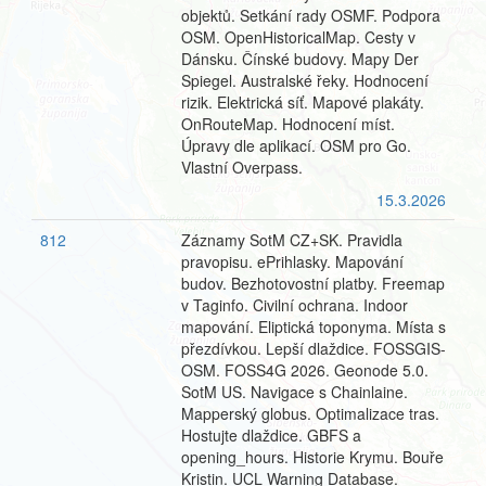
objektů. Setkání rady OSMF. Podpora
OSM. OpenHistoricalMap. Cesty v
Dánsku. Čínské budovy. Mapy Der
Spiegel. Australské řeky. Hodnocení
rizik. Elektrická síť. Mapové plakáty.
OnRouteMap. Hodnocení míst.
Úpravy dle aplikací. OSM pro Go.
Vlastní Overpass.
15.3.2026
812
Záznamy SotM CZ+SK. Pravidla
pravopisu. ePrihlasky. Mapování
budov. Bezhotovostní platby. Freemap
v Taginfo. Civilní ochrana. Indoor
mapování. Eliptická toponyma. Místa s
přezdívkou. Lepší dlaždice. FOSSGIS-
OSM. FOSS4G 2026. Geonode 5.0.
SotM US. Navigace s Chainlaine.
Mapperský globus. Optimalizace tras.
Hostujte dlaždice. GBFS a
opening_hours. Historie Krymu. Bouře
Kristin. UCL Warning Database.