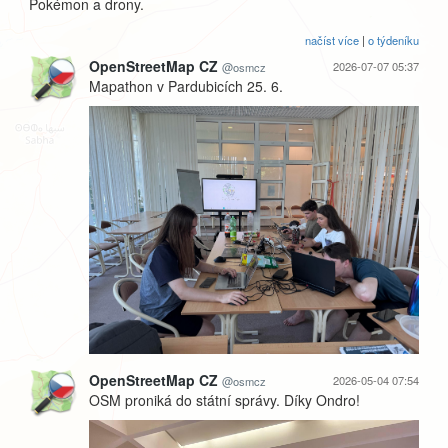
Pokémon a drony.
načíst více
|
o týdeníku
OpenStreetMap CZ
2026-07-07 05:37
@osmcz
Mapathon v Pardubicích 25. 6.
OpenStreetMap CZ
2026-05-04 07:54
@osmcz
OSM proniká do státní správy. Díky Ondro!