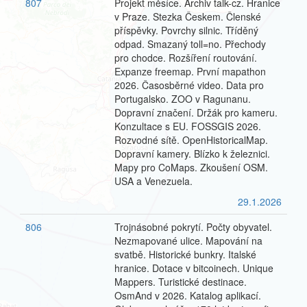
807
Projekt měsíce. Archiv talk-cz. Hranice
v Praze. Stezka Českem. Členské
příspěvky. Povrchy silnic. Tříděný
odpad. Smazaný toll=no. Přechody
pro chodce. Rozšíření routování.
Expanze freemap. První mapathon
2026. Časosběrné video. Data pro
Portugalsko. ZOO v Ragunanu.
Dopravní značení. Držák pro kameru.
Konzultace s EU. FOSSGIS 2026.
Rozvodné sítě. OpenHistoricalMap.
Dopravní kamery. Blízko k železnici.
Mapy pro CoMaps. Zkoušení OSM.
USA a Venezuela.
29.1.2026
806
Trojnásobné pokrytí. Počty obyvatel.
Nezmapované ulice. Mapování na
svatbě. Historické bunkry. Italské
hranice. Dotace v bitcoinech. Unique
Mappers. Turistické destinace.
OsmAnd v 2026. Katalog aplikací.