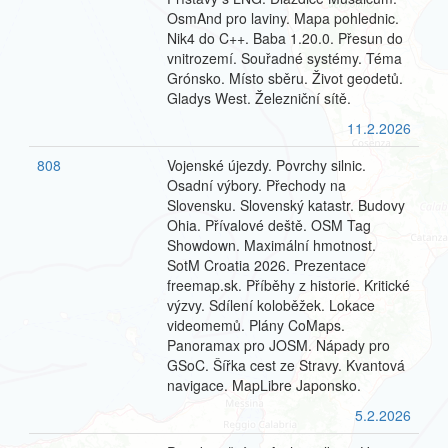
OsmAnd pro laviny. Mapa pohlednic.
Nik4 do C++. Baba 1.20.0. Přesun do
vnitrozemí. Souřadné systémy. Téma
Grónsko. Místo sběru. Život geodetů.
Gladys West. Železniční sítě.
11.2.2026
808
Vojenské újezdy. Povrchy silnic.
Osadní výbory. Přechody na
Slovensku. Slovenský katastr. Budovy
Ohia. Přívalové deště. OSM Tag
Showdown. Maximální hmotnost.
SotM Croatia 2026. Prezentace
freemap.sk. Příběhy z historie. Kritické
výzvy. Sdílení koloběžek. Lokace
videomemů. Plány CoMaps.
Panoramax pro JOSM. Nápady pro
GSoC. Šířka cest ze Stravy. Kvantová
navigace. MapLibre Japonsko.
5.2.2026