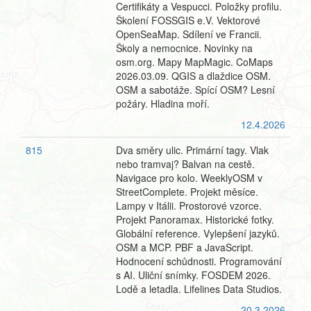
Certifikáty a Vespucci. Položky profilu.
Školení FOSSGIS e.V. Vektorové
OpenSeaMap. Sdílení ve Francii.
Školy a nemocnice. Novinky na
osm.org. Mapy MapMagic. CoMaps
2026.03.09. QGIS a dlaždice OSM.
OSM a sabotáže. Spící OSM? Lesní
požáry. Hladina moří.
12.4.2026
815
Dva směry ulic. Primární tagy. Vlak
nebo tramvaj? Balvan na cestě.
Navigace pro kolo. WeeklyOSM v
StreetComplete. Projekt měsíce.
Lampy v Itálii. Prostorové vzorce.
Projekt Panoramax. Historické fotky.
Globální reference. Vylepšení jazyků.
OSM a MCP. PBF a JavaScript.
Hodnocení schůdnosti. Programování
s AI. Uliční snímky. FOSDEM 2026.
Lodě a letadla. Lifelines Data Studios.
20.3.2026