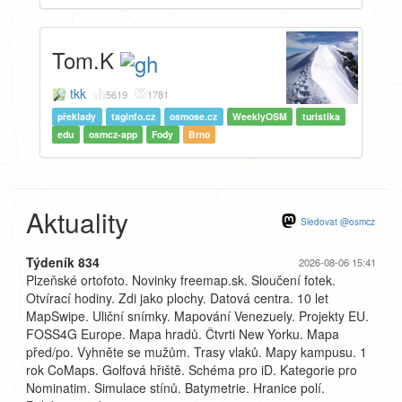
Tom.K
tkk
5619
1781
překlady
taginfo.cz
osmose.cz
WeeklyOSM
turistika
edu
osmcz-app
Fody
Brno
Aktuality
Sledovat @osmcz
Týdeník 834
2026-08-06 15:41
Plzeňské ortofoto. Novinky freemap.sk. Sloučení fotek.
Otvírací hodiny. Zdi jako plochy. Datová centra. 10 let
MapSwipe. Uliční snímky. Mapování Venezuely. Projekty EU.
FOSS4G Europe. Mapa hradů. Čtvrti New Yorku. Mapa
před/po. Vyhněte se mužům. Trasy vlaků. Mapy kampusu. 1
rok CoMaps. Golfová hřiště. Schéma pro iD. Kategorie pro
Nominatim. Simulace stínů. Batymetrie. Hranice polí.