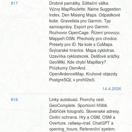
817
Drobné památky. Editační válka.
Výzvy MapRoulette. Name Suggestion
Index. Den Missing Maps. Odpadkové
koše. Gravelista pro Garmin. Typ
samosprávy. Export pro Garmin.
Rozhovor OpenCage. Řízení provozu.
Mappeři OSN. Přechody pro chodce.
Presety pro iD. Na kole s CoMaps.
Švýcarské hranice. Mapa cyklotras.
Uzavírka cyklostezek. Dešťové srážky.
GeoWiki. Kde chybí Mapillary?
Průzkumy OsmAnd.
OpenArdenneMap. Kruhové objezdy.
PostgreSQL v prohlížeči.
14.4.2026
816
Linky autobusů. Povrchy cest.
GeoComplete. Sportovní hřiště.
Žebříček fotografů. Slovenské adresy.
Civilní ochrana. Hry a OSM. OSM a
Overture. railway=trail. ChatGPT a
opening_hours. Referenční systém.