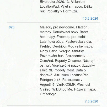
Bikerouter 2026.13. Altilunium
LocationPad. Výlet s mapou. Délky
řek. Poplatky v Hormuzu.
13.6.2026
826
Majáčky pro nevidomé. Platební
metody. Doručovací boxy. Barva
heatmapy. Freemap pro mobil.
Lateritová půda. Pastevecká sídla.
Přehled Geotribu. Moc velké mapy.
Ikony Carto. Veřejné zakázky.
Pozorování hus. Astronomie v
OsmAnd. Reporty Ohsome. Nástroj
osmprj. Vícejazyčné názvy. Uzavírky
silnic. 3D modely měst. Data o
dopravě. Altilunium LocationPad.
Röntgen 0.15. Panoramax v
Argentině. Vznik OSMF. Přesnost
Galileo. WikiShootMe. Růžová mapa.
Ornitologie.
7.6.2026