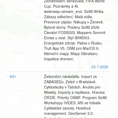
Zemětřesení Venezuela. FIFA World
Cup. Poznámky a AI.
waterway=stream_end. SotM Afrika.
Zákazy odbočení. Malá sídla.
Prevence záplav. Nákupy v Ženevě.
Bytové domy. Postery SotM 2026.
Členství FOSSGIS. Mappers Summit.
Emise u cest. Styl SVWD03.
Energetické zdroje. Paliva v Rusku.
Trufi App V5. OSM pro MacOS 9.
Námořní mapy. Mapy Gibraltaru.
Inspekce dronem.
23.7.2026
831
Železniční návěstidla. Import ze
ZABAGEDu. Zeleň v Bratislavě.
Cyklostezky v Tatrách. Anubis pro
Weekly. Importy a replikace. Hranice
ČR/DE. Priority OSMF. Program SotM.
Workshopy IVIDES. MS ve fotbale.
Cyklistické závody. Hotelový
management. GeoServer 3.0.