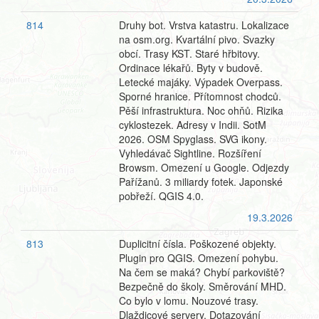
814
Druhy bot. Vrstva katastru. Lokalizace
na osm.org. Kvartální pivo. Svazky
obcí. Trasy KST. Staré hřbitovy.
Ordinace lékařů. Byty v budově.
Letecké majáky. Výpadek Overpass.
Sporné hranice. Přítomnost chodců.
Pěší infrastruktura. Noc ohňů. Rizika
cyklostezek. Adresy v Indii. SotM
2026. OSM Spyglass. SVG ikony.
Vyhledávač Sightline. Rozšíření
Browsm. Omezení u Google. Odjezdy
Pařížanů. 3 miliardy fotek. Japonské
pobřeží. QGIS 4.0.
19.3.2026
813
Duplicitní čísla. Poškozené objekty.
Plugin pro QGIS. Omezení pohybu.
Na čem se maká? Chybí parkoviště?
Bezpečně do školy. Směrování MHD.
Co bylo v lomu. Nouzové trasy.
Dlaždicové servery. Dotazování