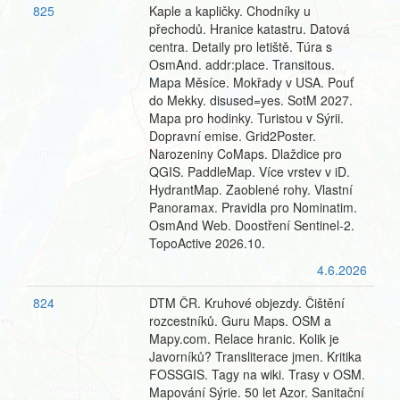
825
Kaple a kapličky. Chodníky u
přechodů. Hranice katastru. Datová
centra. Detaily pro letiště. Túra s
OsmAnd. addr:place. Transitous.
Mapa Měsíce. Mokřady v USA. Pouť
do Mekky. disused=yes. SotM 2027.
Mapa pro hodinky. Turistou v Sýrii.
Dopravní emise. Grid2Poster.
Narozeniny CoMaps. Dlaždice pro
QGIS. PaddleMap. Více vrstev v iD.
HydrantMap. Zaoblené rohy. Vlastní
Panoramax. Pravidla pro Nominatim.
OsmAnd Web. Doostření Sentinel-2.
TopoActive 2026.10.
4.6.2026
824
DTM ČR. Kruhové objezdy. Čištění
rozcestníků. Guru Maps. OSM a
Mapy.com. Relace hranic. Kolik je
Javorníků? Transliterace jmen. Kritika
FOSSGIS. Tagy na wiki. Trasy v OSM.
Mapování Sýrie. 50 let Azor. Sanitační