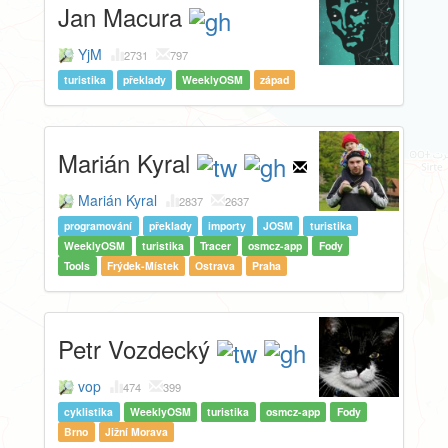
Jan Macura
YjM
2731
797
turistika
překlady
WeeklyOSM
západ
Marián Kyral
Marián Kyral
2837
2637
programování
překlady
importy
JOSM
turistika
WeeklyOSM
turistika
Tracer
osmcz-app
Fody
Tools
Frýdek-Místek
Ostrava
Praha
Petr Vozdecký
vop
474
399
cyklistika
WeeklyOSM
turistika
osmcz-app
Fody
Brno
Jižní Morava