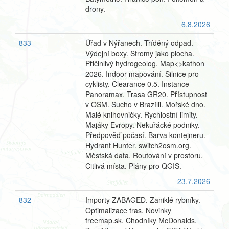
drony.
6.8.2026
833
Úřad v Nýřanech. Tříděný odpad.
Výdejní boxy. Stromy jako plocha.
Přičinlivý hydrogeolog. Map<>kathon
2026. Indoor mapování. Silnice pro
cyklisty. Clearance 0.5. Instance
Panoramax. Trasa GR20. Přístupnost
v OSM. Sucho v Brazílii. Mořské dno.
Malé knihovničky. Rychlostní limity.
Majáky Evropy. Nekuřácké podniky.
Předpověď počasí. Barva kontejneru.
Hydrant Hunter. switch2osm.org.
Městská data. Routování v prostoru.
Citlivá místa. Plány pro QGIS.
23.7.2026
832
Importy ZABAGED. Zaniklé rybníky.
Optimalizace tras. Novinky
freemap.sk. Chodníky McDonalds.