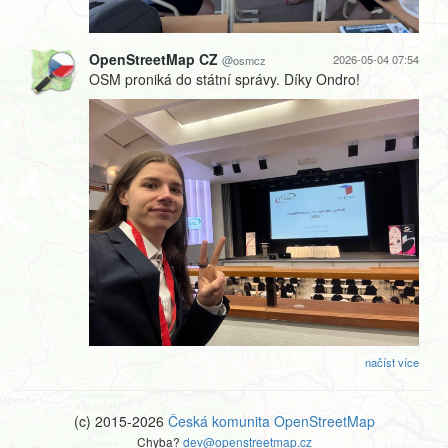
OpenStreetMap CZ
2026-05-04 07:54
@osmcz
OSM proniká do státní správy. Díky Ondro!
načíst více
(c) 2015-2026
Česká komunita OpenStreetMap
Chyba?
dev@openstreetmap.cz