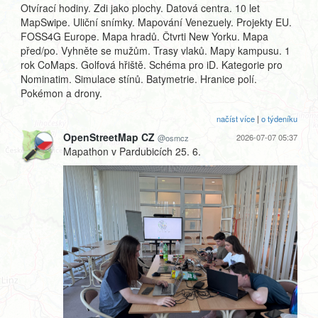
Otvírací hodiny. Zdi jako plochy. Datová centra. 10 let
MapSwipe. Uliční snímky. Mapování Venezuely. Projekty EU.
FOSS4G Europe. Mapa hradů. Čtvrti New Yorku. Mapa
před/po. Vyhněte se mužům. Trasy vlaků. Mapy kampusu. 1
rok CoMaps. Golfová hřiště. Schéma pro iD. Kategorie pro
Nominatim. Simulace stínů. Batymetrie. Hranice polí.
Pokémon a drony.
načíst více
|
o týdeníku
OpenStreetMap CZ
2026-07-07 05:37
@osmcz
Mapathon v Pardubicích 25. 6.