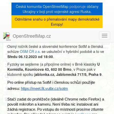
Česká komunita OpenStreetMap
podporuje
občany
Ukrajiny v boji proti vojenské agresi Ruska.
Odmítáme snahu o přemalování mapy demokratické
State of the Map CZ+SK
Evropy!
2023
OpenStreetMap.cz
Toggl
8
navig
+
Osmý ročník české a slovenské konference SotM a členská
schůze
OSM ČR z.s.
se uskuteční v hybridní podobě a to ve
−
Sředu 06.12.2023 od 18:00
.
Fyzicky se sejdeme (a připojíme online) v Brně klasicky
U
Kormidla, Kounicova 43, 602 00 Brno
, v Praze pak v
klubovně spolku
jablonka.cz, Jablonecká 717/5, Praha 9
.
Pro online přístup na SotM i členskou schůzi použijte 
adresu: 
https://meet.fit.vutbr.cz/sotm
Stačí zadat do prohlížeče (ideálně Chrome nebo Firefox) a 
povolit mikrofon a kameru. Není třeba nic instalovat ani 
žádná registrace. Po vstupu do místnosti prosíme ztlumte 