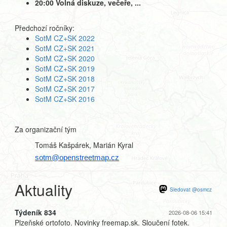
20:00 Volná diskuze, večeře, ...
Předchozí ročníky:
SotM CZ+SK 2022
SotM CZ+SK 2021
SotM CZ+SK 2020
SotM CZ+SK 2019
SotM CZ+SK 2018
SotM CZ+SK 2017
SotM CZ+SK 2016
Za organizační tým
Tomáš Kašpárek, Marián Kyral
sotm@openstreetmap.cz
Aktuality
Sledovat @osmcz
Týdeník 834
2026-08-06 15:41
Plzeňské ortofoto. Novinky freemap.sk. Sloučení fotek.