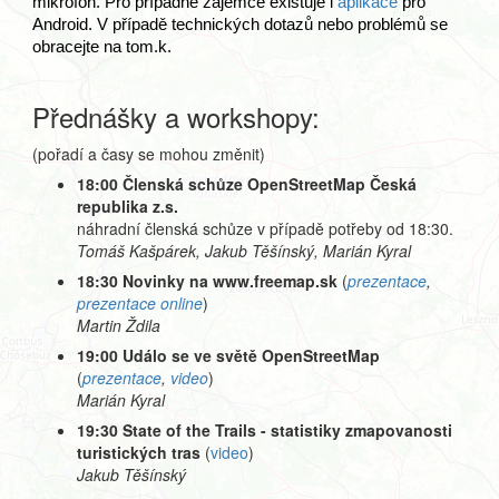
mikrofon. Pro případné zájemce existuje i 
aplikace
 pro 
Android. V případě technických dotazů nebo problémů se 
obracejte na tom.k.
Přednášky a workshopy:
(pořadí a časy se mohou změnit)
18:00 Členská schůze OpenStreetMap Česká
republika z.s.
náhradní členská schůze v případě potřeby od 18:30.
Tomáš Kašpárek, Jakub Těšínský, Marián Kyral
18:30 Novinky na www.freemap.sk
(
prezentace
,
prezentace online
)
Martin Ždila
19:00 Událo se ve světě OpenStreetMap
(
prezentace
,
video
)
Marián Kyral
19:30 State of the Trails - statistiky zmapovanosti
turistických tras
(
video
)
Jakub Těšínský