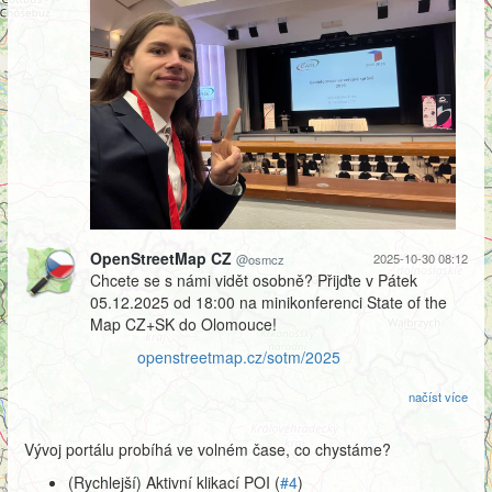
OpenStreetMap CZ
2025-10-30 08:12
@osmcz
Chcete se s námi vidět osobně? Přijďte v Pátek
05.12.2025 od 18:00 na minikonferenci State of the
Map CZ+SK do Olomouce!
openstreetmap.cz/sotm/2025
načíst více
Vývoj portálu probíhá ve volném čase, co chystáme?
(Rychlejší) Aktivní klikací POI (
#4
)