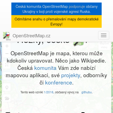
Česká komunita OpenStreetMap
podporuje
občany
Ukrajiny v boji proti vojenské agresi Ruska.
Odmítáme snahu o přemalování mapy demokratické
Evropy!
×
OpenStreetMap.cz
Hezky, české
!
Toggl
8
navig
+
OpenStreetMap je mapa, kterou může
−
kdokoliv upravovat. Něco jako Wikipedie.
Česká
komunita
Vám zde nabízí
mapovou aplikaci, své
projekty
, odborníky
či
konference
.
Tento web vznikl
1/2016
, občasný vývoj na
githubu
.