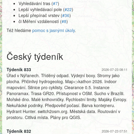
Vyhledávání tras (
#7
)
Lepší vyhledávací pole (
#22
)
Lepší přepínač vrstev (
#36
)
či Měření vzdáleností (
#8
)
Též hledáme
pomoc s jasnými úkoly
.
Český týdeník
Týdeník 833
2026-07-23 08:11
Úřad v Nýřanech. Tříděný odpad. Výdejní boxy. Stromy jako
plocha. Přičinlivý hydrogeolog. Map<>kathon 2026. Indoor
mapování. Silnice pro cyklisty. Clearance 0.5. Instance
Panoramax. Trasa GR20. Přístupnost v OSM. Sucho v Brazílii.
Mořské dno. Malé knihovničky. Rychlostní limity. Majáky Evropy.
Nekuřácké podniky. Předpověď počasí. Barva kontejneru.
Hydrant Hunter. switch2osm.org. Městská data. Routování v
prostoru. Citlivá místa. Plány pro QGIS.
Týdeník 832
2026-07-23 07:51