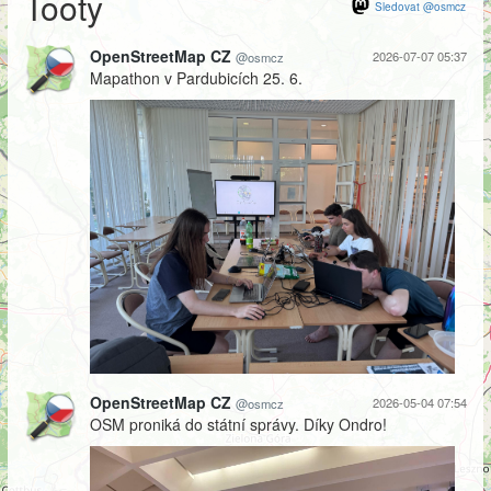
Tooty
Sledovat @osmcz
OpenStreetMap CZ
2026-07-07 05:37
@osmcz
Mapathon v Pardubicích 25. 6.
OpenStreetMap CZ
2026-05-04 07:54
@osmcz
OSM proniká do státní správy. Díky Ondro!