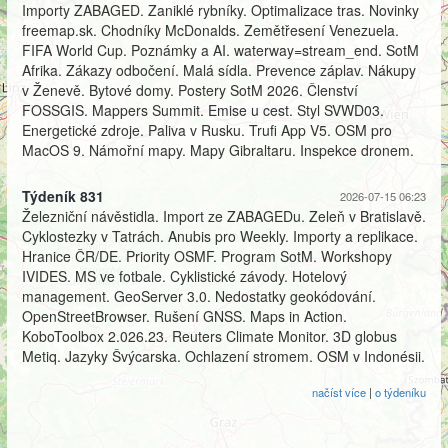
Importy ZABAGED. Zaniklé rybníky. Optimalizace tras. Novinky
freemap.sk. Chodníky McDonalds. Zemětřesení Venezuela.
FIFA World Cup. Poznámky a AI. waterway=stream_end. SotM
Afrika. Zákazy odbočení. Malá sídla. Prevence záplav. Nákupy
v Ženevě. Bytové domy. Postery SotM 2026. Členství
FOSSGIS. Mappers Summit. Emise u cest. Styl SVWD03.
Energetické zdroje. Paliva v Rusku. Trufi App V5. OSM pro
MacOS 9. Námořní mapy. Mapy Gibraltaru. Inspekce dronem.
Týdeník 831
2026-07-15 06:23
Železniční návěstidla. Import ze ZABAGEDu. Zeleň v Bratislavě.
Cyklostezky v Tatrách. Anubis pro Weekly. Importy a replikace.
Hranice ČR/DE. Priority OSMF. Program SotM. Workshopy
IVIDES. MS ve fotbale. Cyklistické závody. Hotelový
management. GeoServer 3.0. Nedostatky geokódování.
OpenStreetBrowser. Rušení GNSS. Maps in Action.
KoboToolbox 2.026.23. Reuters Climate Monitor. 3D globus
Metiq. Jazyky Švýcarska. Ochlazení stromem. OSM v Indonésii.
načíst více
|
o týdeníku