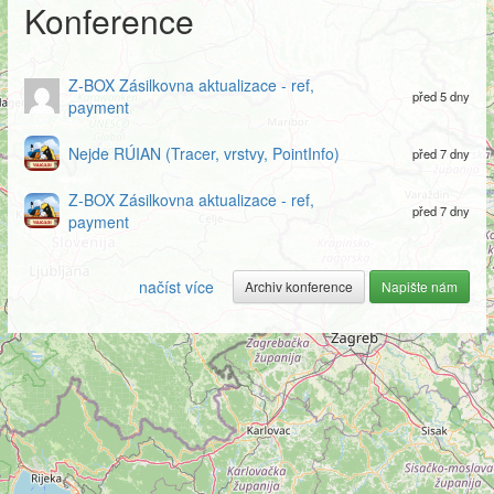
Konference
Z-BOX Zásilkovna aktualizace - ref,
před 5 dny
payment
Nejde RÚIAN (Tracer, vrstvy, PointInfo)
před 7 dny
Z-BOX Zásilkovna aktualizace - ref,
před 7 dny
payment
načíst více
Archiv konference
Napište nám