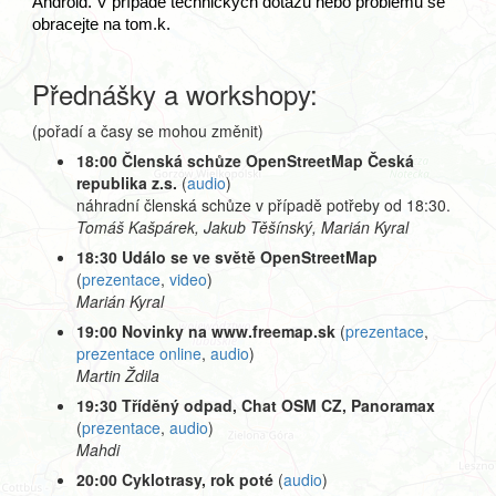
Android. V případě technických dotazů nebo problémů se 
obracejte na tom.k.
Přednášky a workshopy:
(pořadí a časy se mohou změnit)
18:00 Členská schůze OpenStreetMap Česká
republika z.s.
(
audio
)
náhradní členská schůze v případě potřeby od 18:30.
Tomáš Kašpárek, Jakub Těšínský, Marián Kyral
18:30 Událo se ve světě OpenStreetMap
(
prezentace
,
video
)
Marián Kyral
19:00 Novinky na www.freemap.sk
(
prezentace
,
prezentace online
,
audio
)
Martin Ždila
19:30 Tříděný odpad, Chat OSM CZ, Panoramax
(
prezentace
,
audio
)
Mahdi
20:00 Cyklotrasy, rok poté
(
audio
)