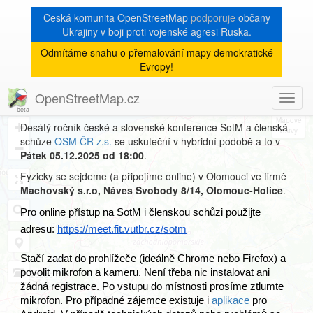
Česká komunita OpenStreetMap
podporuje
občany
Ukrajiny v boji proti vojenské agresi Ruska.
Odmítáme snahu o přemalování mapy demokratické
State of the Map CZ+SK
Evropy!
2025
OpenStreetMap.cz
Toggl
8
navig
+
Desátý ročník české a slovenské konference SotM a členská
schůze
OSM ČR z.s.
se uskuteční v hybridní podobě a to v
−
Pátek 05.12.2025 od 18:00
.
Fyzicky se sejdeme (a připojíme online) v Olomouci ve firmě
Machovský s.r.o, Náves Svobody 8/14, Olomouc-Holice
.
Pro online přístup na SotM i členskou schůzi použijte 
adresu: 
https://meet.fit.vutbr.cz/sotm
Stačí zadat do prohlížeče (ideálně Chrome nebo Firefox) a 
povolit mikrofon a kameru. Není třeba nic instalovat ani 
žádná registrace. Po vstupu do místnosti prosíme ztlumte 
mikrofon. Pro případné zájemce existuje i 
aplikace
 pro 