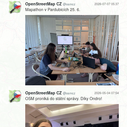
OpenStreetMap CZ
2026-07-07 05:37
@osmcz
Mapathon v Pardubicích 25. 6.
OpenStreetMap CZ
2026-05-04 07:54
@osmcz
OSM proniká do státní správy. Díky Ondro!