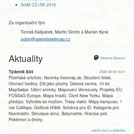
SotM CZ+SK 2016
Za organizační tým
Tomáš Kašpárek, Martin Simčo a Marián Kyral
sotm@openstreetmap.cz
Aktuality
Sledovat @osmcz
Týdeník 834
2026-08-06 15:41
Plzeňské ortofoto. Novinky freemap.sk. Sloučení fotek.
Otvírací hodiny. Zdi jako plochy. Datová centra. 10 let
MapSwipe. Uliční snímky. Mapování Venezuely. Projekty EU.
FOSS4G Europe. Mapa hradů. Čtvrti New Yorku. Mapa
před/po. Vyhněte se mužům. Trasy vlaků. Mapy kampusu. 1
rok CoMaps. Golfová hřiště. Schéma pro iD. Kategorie pro
Nominatim. Simulace stínů. Batymetrie. Hranice polí.
Pokémon a drony.
načíst více
|
o týdeníku