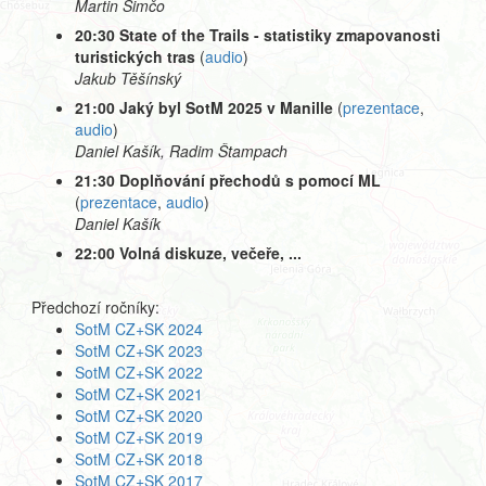
Martin Simčo
20:30 State of the Trails - statistiky zmapovanosti
turistických tras
(
audio
)
Jakub Těšínský
21:00 Jaký byl SotM 2025 v Manille
(
prezentace
,
audio
)
Daniel Kašík, Radim Štampach
21:30 Doplňování přechodů s pomocí ML
(
prezentace
,
audio
)
Daniel Kašík
22:00 Volná diskuze, večeře, ...
Předchozí ročníky:
SotM CZ+SK 2024
SotM CZ+SK 2023
SotM CZ+SK 2022
SotM CZ+SK 2021
SotM CZ+SK 2020
SotM CZ+SK 2019
SotM CZ+SK 2018
SotM CZ+SK 2017