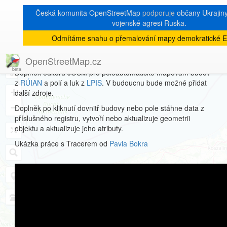
Česká komunita OpenStreetMap
podporuje
občany Ukrajiny 
vojenské agresi Ruska.
Odmítáme snahu o přemalování mapy demokratické E
Tracer
OpenStreetMap.cz
Doplněk editoru JOSM pro poloautomatické mapování budov
8
z
RÚIAN
a polí a luk z
LPIS
. V budoucnu bude možné přidat
+
další zdroje.
−
Doplněk po kliknutí dovnitř budovy nebo pole stáhne data z
příslušného registru, vytvoří nebo aktualizuje geometrii
objektu a aktualizuje jeho atributy.
Ukázka práce s Tracerem od
Pavla Bokra