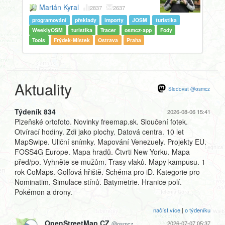
Marián Kyral
2837
2637
programování
překlady
importy
JOSM
turistika
WeeklyOSM
turistika
Tracer
osmcz-app
Fody
Tools
Frýdek-Místek
Ostrava
Praha
Aktuality
Sledovat @osmcz
Týdeník 834
2026-08-06 15:41
Plzeňské ortofoto. Novinky freemap.sk. Sloučení fotek.
Otvírací hodiny. Zdi jako plochy. Datová centra. 10 let
MapSwipe. Uliční snímky. Mapování Venezuely. Projekty EU.
FOSS4G Europe. Mapa hradů. Čtvrti New Yorku. Mapa
před/po. Vyhněte se mužům. Trasy vlaků. Mapy kampusu. 1
rok CoMaps. Golfová hřiště. Schéma pro iD. Kategorie pro
Nominatim. Simulace stínů. Batymetrie. Hranice polí.
Pokémon a drony.
načíst více
|
o týdeníku
OpenStreetMap CZ
2026-07-07 05:37
@osmcz