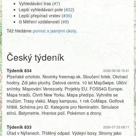
Vyhledávání tras (
#7
)
Lepší vyhledávací pole (
#22
)
Lepší přepínač vrstev (
#36
)
či Měření vzdáleností (
#8
)
Též hledáme
pomoc s jasnými úkoly
.
Český týdeník
Týdeník 834
2026-08-06 15:41
Plzeňské ortofoto. Novinky freemap.sk. Sloučení fotek. Otvírací
hodiny. Zdi jako plochy. Datová centra. 10 let MapSwipe. Uliční
snímky. Mapování Venezuely. Projekty EU. FOSS4G Europe.
Mapa hradů. Čtvrti New Yorku. Mapa před/po. Vyhněte se
mužům. Trasy vlaků. Mapy kampusu. 1 rok CoMaps. Golfová
hřiště. Schéma pro iD. Kategorie pro Nominatim. Simulace
stínů. Batymetrie. Hranice polí. Pokémon a drony.
Týdeník 833
2026-07-23 08:11
Úřad v Nýřanech. Tříděný odpad. Výdejní boxy. Stromy jako