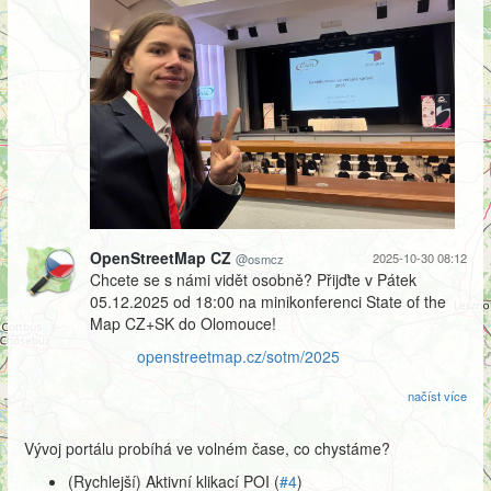
OpenStreetMap CZ
2025-10-30 08:12
@osmcz
Chcete se s námi vidět osobně? Přijďte v Pátek
05.12.2025 od 18:00 na minikonferenci State of the
Map CZ+SK do Olomouce!
openstreetmap.cz/sotm/2025
načíst více
Vývoj portálu probíhá ve volném čase, co chystáme?
(Rychlejší) Aktivní klikací POI (
#4
)