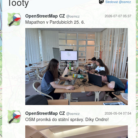
Tooty
Sledovat @osmcz
OpenStreetMap CZ
2026-07-07 05:37
@osmcz
Mapathon v Pardubicích 25. 6.
OpenStreetMap CZ
2026-05-04 07:54
@osmcz
OSM proniká do státní správy. Díky Ondro!