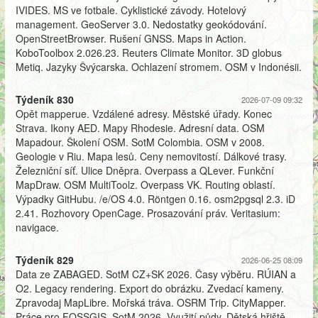
IVIDES. MS ve fotbale. Cyklistické závody. Hotelový
management. GeoServer 3.0. Nedostatky geokódování.
OpenStreetBrowser. Rušení GNSS. Maps in Action.
KoboToolbox 2.026.23. Reuters Climate Monitor. 3D globus
Metiq. Jazyky Švýcarska. Ochlazení stromem. OSM v Indonésii.
Týdeník 830
2026-07-09 09:32
Opět mapperue. Vzdálené adresy. Městské úřady. Konec
Strava. Ikony AED. Mapy Rhodesie. Adresní data. OSM
Mapadour. Školení OSM. SotM Colombia. OSM v 2008.
Geologie v Riu. Mapa lesů. Ceny nemovitostí. Dálkové trasy.
Železniční síť. Ulice Dněpra. Overpass a QLever. Funkční
MapDraw. OSM MultiToolz. Overpass VK. Routing oblastí.
Výpadky GitHubu. /e/OS 4.0. Röntgen 0.16. osm2pgsql 2.3. iD
2.41. Rozhovory OpenCage. Prosazování práv. Veritasium:
navigace.
Týdeník 829
2026-06-25 08:09
Data ze ZABAGED. SotM CZ+SK 2026. Časy výběru. RÚIAN a
O2. Legacy rendering. Export do obrázku. Zvedací kameny.
Zpravodaj MapLibre. Mořská tráva. OSRM Trip. CityMapper.
Práce pro FOSSGIS. SotM 2026. Využití půdy. Dětská hřiště.