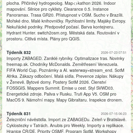
plocha. Přičinlivý hydrogeolog. Map<>kathon 2026. Indoor
mapování. Silnice pro cyklisty. Clearance 0.5. Instance
Panoramax. Trasa GR20. Přístupnost v OSM. Sucho v Brazílii.
Mořské dno. Malé knihovničky. Rychlostní limity. Majáky Evropy.
Nekuřácké podniky. Předpověď počasí. Barva kontejneru.
Hydrant Hunter. switch2osm.org. Městská data. Routování v
prostoru. Citlivá místa. Plány pro QGIS.
Týdeník 832
2026-07-23 07:51
Importy ZABAGED. Zaniklé rybníky. Optimalizace tras. Novinky
freemap.sk. Chodníky McDonalds. Zemětřesení Venezuela.
FIFA World Cup. Poznámky a AI. waterway=stream_end. SotM
Afrika. Zákazy odbočení. Malá sídla. Prevence záplav. Nákupy
v Ženevě. Bytové domy. Postery SotM 2026. Členství
FOSSGIS. Mappers Summit. Emise u cest. Styl SVWD03.
Energetické zdroje. Paliva v Rusku. Trufi App V5. OSM pro
MacOS 9. Námořní mapy. Mapy Gibraltaru. Inspekce dronem.
Týdeník 831
2026-07-15 06:23
Železniční návěstidla. Import ze ZABAGEDu. Zeleň v Bratislavě.
Cyklostezky v Tatrách. Anubis pro Weekly. Importy a replikace.
Hranice ČR/DE. Priority OSMF. Program SotM. Workshopy