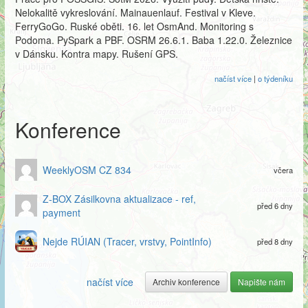
Nelokalitě vykreslování. Mainauenlauf. Festival v Kleve.
FerryGoGo. Ruské oběti. 16. let OsmAnd. Monitoring s
Podoma. PySpark a PBF. OSRM 26.6.1. Baba 1.22.0. Železnice
v Dánsku. Kontra mapy. Rušení GPS.
načíst více
|
o týdeníku
Konference
WeeklyOSM CZ 834
včera
Z-BOX Zásilkovna aktualizace - ref,
před 6 dny
payment
Nejde RÚIAN (Tracer, vrstvy, PointInfo)
před 8 dny
načíst více
Archiv konference
Napište nám