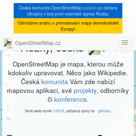
Česká komunita OpenStreetMap
podporuje
občany
Ukrajiny v boji proti vojenské agresi Ruska.
Odmítáme snahu o přemalování mapy demokratické
Evropy!
×
OpenStreetMap.cz
Hezky, české
!
Toggl
8
navig
+
OpenStreetMap je mapa, kterou může
−
kdokoliv upravovat. Něco jako Wikipedie.
Česká
komunita
Vám zde nabízí
mapovou aplikaci, své
projekty
, odborníky
či
konference
.
Tento web vznikl
1/2016
, občasný vývoj na
githubu
.