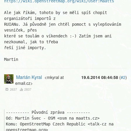
https://wiki.openstreetmap.org/wiki/User:Maatts
Ale jak říkám, tohoto by se měli spíš chopit 
organizátoři importů z 

RUIANu. Já původně jen chtěl pomoct s vylepšováním 
vesniček, přes 

které se toulám o víkendech :-) Zatím jsem ani 
nezkoumal, jak to třeba 

řeší jiné importy.

Martin
Marián Kyral
<mkyral at
19.6.2014 08:44:58
(
#2
)
email.cz>
2637
2837
---------- Původní zpráva ----------

Od: Martin Švec - OSM <osm na maatts.cz>

Komu: OpenStreetMap Czech Republic <talk-cz na 
openstreetmap.org>
