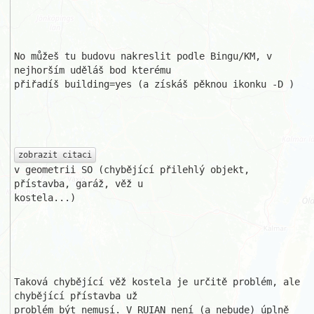
No můžeš tu budovu nakreslit podle Bingu/KM, v 
nejhorším uděláš bod kterému 

přiřadíš building=yes (a získáš pěknou ikonku -D )

zobrazit citaci
v geometrii SO (chybějící přilehlý objekt, 
přístavba, garáž, věž u 

kostela...) 

Taková chybějící věž kostela je určitě problém, ale 
chybějící přístavba už 

problém být nemusí. V RUIAN není (a nebude) úplně 