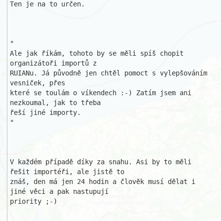
Ten je na to určen.

"

Ale jak říkám, tohoto by se měli spíš chopit 
organizátoři importů z 

RUIANu. Já původně jen chtěl pomoct s vylepšováním 
vesniček, přes 

které se toulám o víkendech :-) Zatím jsem ani 
nezkoumal, jak to třeba 

řeší jiné importy.

"

V každém případě díky za snahu. Asi by to měli 
řešit importéři, ale jistě to

znáš, den má jen 24 hodin a člověk musí dělat i 
jiné věci a pak nastupují 

priority ;-)
