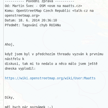
---------- Původní zpráva ----------

Od: Martin Švec - OSM <osm na maatts.cz>

Komu: OpenStreetMap Czech Republic <talk-cz na 
openstreetmap.org>

Datum: 18. 6. 2014 20:36:10

Předmět: Tagování chyb RUIANu

Ahoj,

když jsem byl v předchozím threadu vyzván k prvnímu 
nástřelu k 

diskusi, tak mi to nedalo a něco málo jsem ještě 
dneska vyplodil:

https://wiki.openstreetmap.org/wiki/User:Maatts
Díky,

měl bych pár poznámek ;-)
