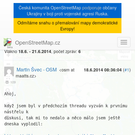
Česká komunita OpenStreetMap
podporuje
občany
Ukrajiny v boji proti vojenské agresi Ruska.
Odmítáme snahu o přemalování mapy demokratické
[Talk-cz]
« zpět na výpis měsíce
|
Evropy!
Tagování chyb RUIANu
OpenStreetMap.cz
Toggl
8
navig
Vlákno
18.6. - 21.6.2014
, počet zpráv:
6
+
−
Martin Švec - OSM
<osm at
18.6.2014 08:36:04
(
#1
)
maatts.cz>
109
Ahoj,

když jsem byl v předchozím threadu vyzván k prvnímu 
nástřelu k 

diskusi, tak mi to nedalo a něco málo jsem ještě 
dneska vyplodil:
