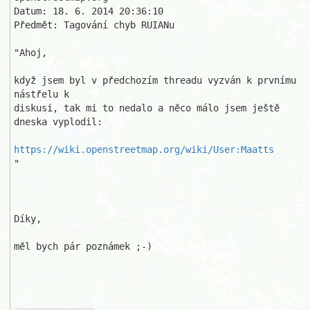
Datum: 18. 6. 2014 20:36:10

Předmět: Tagování chyb RUIANu

"Ahoj,

když jsem byl v předchozím threadu vyzván k prvnímu 
nástřelu k 

diskusi, tak mi to nedalo a něco málo jsem ještě 
dneska vyplodil:

https://wiki.openstreetmap.org/wiki/User:Maatts
"

Díky,

měl bych pár poznámek ;-)
