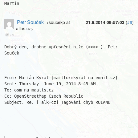
Martin
Petr Souček
<soucekp at
21.6.2014 09:57:03
(
#6
)
atlas.cz>
69
Dobrý den, drobné upřesnění níže (>>>> ). Petr 
Souček

From: Marián Kyral [mailto:mkyral na email.cz] 

Sent: Thursday, June 19, 2014 8:45 AM

To: osm na maatts.cz

Cc: OpenStreetMap Czech Republic

Subject: Re: [Talk-cz] Tagování chyb RUIANu
