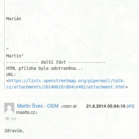
Marián

"

Martin"

------------- další část ---------------

HTML příloha byla odstraněna...

URL: 
<
https://lists.openstreetmap.org/pipermail/talk-
cz/attachments/20140619/d04ce482/attachment.html
>
Martin Švec - OSM
<osm at
21.6.2014 05:04:10
(
#3
)
maatts.cz>
109
Zdravím,
