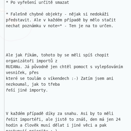
* Po vyřešení určitě smazat

* Falešně chybné objekty - nějak si nedokáži 
představit. Ale v každém případě by mělo stačit 
nechat poznámku v note=* - Ten je na to určen.

Ale jak říkám, tohoto by se měli spíš chopit 
organizátoři importů z 

RUIANu. Já původně jen chtěl pomoct s vylepšováním 
vesniček, přes 

které se toulám o víkendech :-) Zatím jsem ani 
nezkoumal, jak to třeba 

řeší jiné importy.

V každém případě díky za snahu. Asi by to měli 
řešit importéři, ale jistě to znáš, den má jen 24 
hodin a člověk musí dělat i jiné věci a pak 