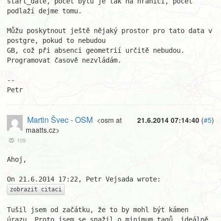
start_date, počet bytů je tak na hranici, počet 
podlaží dejme tomu.

Můžu poskytnout ještě nějaký prostor pro tato data v 
postgre, pokud to nebudou 

GB, což při absenci geometrií určitě nebudou. 
Programovat časově nezvládám.

--

Petr
Martin Švec - OSM
<osm at
21.6.2014 07:14:40
(
#5
)
maatts.cz>
109
Ahoj,

zobrazit citaci
Tušil jsem od začátku, že to by mohl být kámen 
úrazu. Proto jsem se snažil o minimum tagů, ideálně 