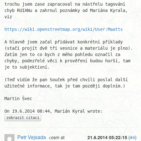
trochu jsem zase zapracoval na nástřelu tagování 
chyb RUIANu a zahrnul poznámky od Mariána Kyrala, 
viz

https://wiki.openstreetmap.org/wiki/User:Maatts
A hlavně jsem začal přidávat konkrétní příklady 
(stačí projít dvě tři vesnice a materiálu je plno). 
Zatím jen to co bych z mého pohledu označil za 
chyby, podezřelé věci k prověření budou horší, tam 
je to subjektivní.

(Teď vidím že pan Souček před chvíli poslal další 
užitečné informace, tak je tam později doplním.)

Martin Švec

zobrazit citaci
Petr Vejsada
<osm at
21.6.2014 05:22:15
(
#4
)