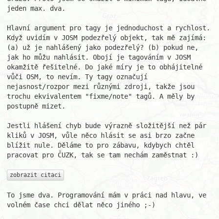
jeden max. dva.

Hlavní argument pro tagy je jednoduchost a rychlost. 
Když uvidím v JOSM podezřelý objekt, tak mě zajímá: 
(a) už je nahlášený jako podezřelý? (b) pokud ne, 
jak ho můžu nahlásit. Obojí je tagováním v JOSM 
okamžitě řešitelné. Do jaké míry je to obhájitelné 
vůči OSM, to nevím. Ty tagy označují 
nejasnost/rozpor mezi různými zdroji, takže jsou 
trochu ekvivalentem "fixme/note" tagů. A měly by 
postupně mizet.

Jestli hlášení chyb bude výrazně složitější než pár 
kliků v JOSM, vůle něco hlásit se asi brzo začne 
blížit nule. Děláme to pro zábavu, kdybych chtěl 
pracovat pro ČUZK, tak se tam nechám zaměstnat :)

zobrazit citaci
To jsme dva. Programování mám v práci nad hlavu, ve 
volném čase chci dělat něco jiného ;-)
