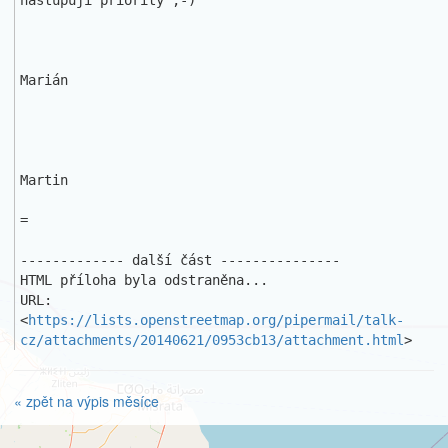
nastupují priority ;-)

Marián

Martin

=

------------- další část ---------------

HTML příloha byla odstraněna...

URL: 
<
https://lists.openstreetmap.org/pipermail/talk-
cz/attachments/20140621/0953cb13/attachment.html
>
« zpět na výpis měsíce