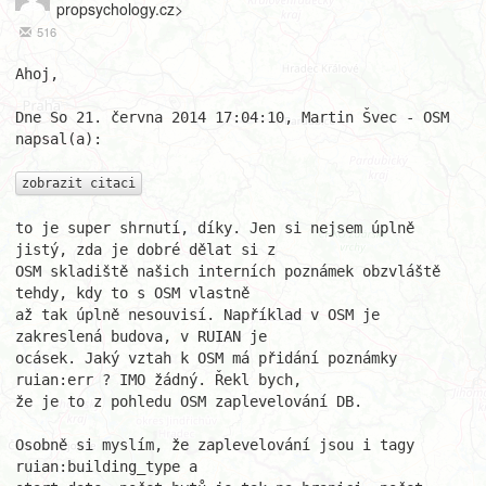
propsychology.cz>
516
Ahoj,

Dne So 21. června 2014 17:04:10, Martin Švec - OSM 
napsal(a):

zobrazit citaci
to je super shrnutí, díky. Jen si nejsem úplně 
jistý, zda je dobré dělat si z 

OSM skladiště našich interních poznámek obzvláště 
tehdy, kdy to s OSM vlastně 

až tak úplně nesouvisí. Například v OSM je 
zakreslená budova, v RUIAN je 

ocásek. Jaký vztah k OSM má přidání poznámky 
ruian:err ? IMO žádný. Řekl bych, 

že je to z pohledu OSM zaplevelování DB.

Osobně si myslím, že zaplevelování jsou i tagy 
ruian:building_type a 
