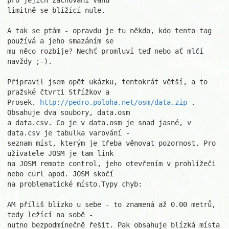
pro jejich zachování váhu 

limitně se blížící nule.

A tak se ptám - opravdu je tu někdo, kdo tento tag 
používá a jeho smazáním se 

mu něco rozbije? Nechť promluví teď nebo ať mlčí 
navždy ;-).

Připravil jsem opět ukázku, tentokrát větší, a to 
pražské čtvrti Střížkov a 

Prosek. 
http://pedro.poloha.net/osm/data.zip
 . 
Obsahuje dva soubory, data.osm 

a data.csv. Co je v data.osm je snad jasné, v 
data.csv je tabulka varování - 

seznam míst, kterým je třeba věnovat pozornost. Pro 
uživatele JOSM je tam link 

na JOSM remote control, jeho otevřením v prohlížeči 
nebo curl apod. JOSM skočí 

na problematické místo.Typy chyb:

AM příliš blízko u sebe - to znamená až 0.00 metrů, 
tedy ležící na sobě - 

nutno bezpodmínečně řešit. Pak obsahuje blízká místa 