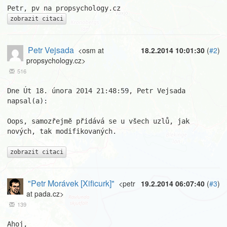
zobrazit citaci
Petr Vejsada
<osm at
18.2.2014 10:01:30
(
#2
)
propsychology.cz>
516
Dne Út 18. února 2014 21:48:59, Petr Vejsada 
napsal(a):

Oops, samozřejmě přidává se u všech uzlů, jak 
nových, tak modifikovaných.

zobrazit citaci
"Petr Morávek [Xificurk]"
<petr
19.2.2014 06:07:40
(
#3
)
at pada.cz>
139
Ahoj,
