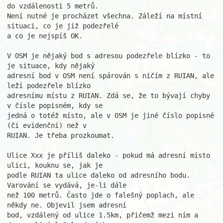
do vzdálenosti 5 metrů. 

Není nutné je procházet všechna. Záleží na místní 
situaci, co je již podezřelé 

a co je nejspíš OK.

V OSM je nějaký bod s adresou podezřele blízko - to 
je situace, kdy nějaký 

adresní bod v OSM není spárován s ničím z RUIAN, ale 
leží podezřele blízko 

adresnímu místu z RUIAN. Zdá se, že to bývají chyby 
v čísle popisném, kdy se 

jedná o totéž místo, ale v OSM je jiné číslo popisné 
(či evidenční) než v 

RUIAN. Je třeba prozkoumat.

Ulice Xxx je příliš daleko - pokud má adresní místo 
ulici, kouknu se, jak je 

podle RUIAN ta ulice daleko od adresního bodu. 
Varování se vydává, je-li dále 

než 100 metrů. Často jde o falešný poplach, ale 
někdy ne. Objevil jsem adresní 

bod, vzdálený od ulice 1.5km, přičemž mezi ním a 