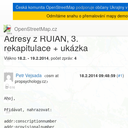
Česká komunita OpenStreetMap
podporuje
občany Ukrajiny v 
Odmítáme snahu o přemalování mapy demokr
[Talk-cz]
« zpět na výpis měsíce
|
OpenStreetMap.cz
Adresy z RUIAN, 3.
8
rekapitulace + ukázka
+
Vlákno
18.2. - 19.2.2014
, počet zpráv:
4
−
Petr Vejsada
<osm at
18.2.2014 09:48:59
(
#1
)
propsychology.cz>
516
Ahoj,

Přidávat, nahrazovat:

addr:conscriptionnumber

addr:provisionalnumber
