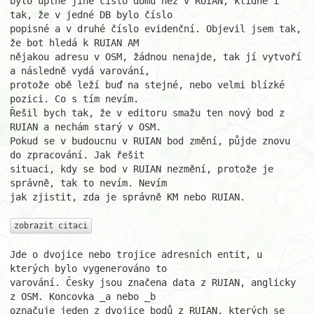
bylo úplně jiné číslo domu než v RUIAN, klidně i 
tak, že v jedné DB bylo číslo 

popisné a v druhé číslo evidenční. Objevil jsem tak, 
že bot hledá k RUIAN AM 

nějakou adresu v OSM, žádnou nenajde, tak jí vytvoří 
a následně vydá varování, 

protože obě leží buď na stejné, nebo velmi blízké 
pozici. Co s tím nevím. 

Řešil bych tak, že v editoru smažu ten nový bod z 
RUIAN a nechám starý v OSM. 

Pokud se v budoucnu v RUIAN bod změní, půjde znovu 
do zpracování. Jak řešit 

situaci, kdy se bod v RUIAN nezmění, protože je 
správně, tak to nevím. Nevím 

jak zjistit, zda je správně KM nebo RUIAN.

zobrazit citaci
Jde o dvojice nebo trojice adresních entit, u 
kterých bylo vygenerováno to 

varování. Česky jsou značena data z RUIAN, anglicky 
z OSM. Koncovka _a nebo _b 

označuje jeden z dvojice bodů z RUIAN, kterých se 