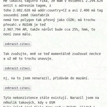
Mé lokální taginfo říká, že mám v evidenci 2.294.624 
entit s adresním tagem, z 

toho 2.082.028 má addr:country=CZ a asi 2.400 má tag 
sousední země (Geofabrik 

nemá ten polygon tak přesný jako CÚZK; má trochu 
přesah).v RUIAN je teď 

2.907.794 AM, takže nárůst bude cca 25%, hmm, to 
není zase málo.

zobrazit citaci
Tak zvažujte, mně se teď momentálně zvažovat nechce 
a už mě to trochu unavuje.

zobrazit citaci
nj, na to jsem nenarazil, přidávám do mazání.

zobrazit citaci
Tyto nekonzistence stále existují. Narazil jsem na 
několik takových, kdy v OSM 
