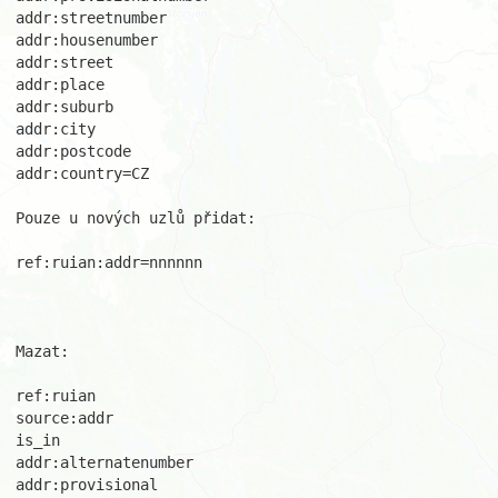
addr:streetnumber

addr:housenumber

addr:street

addr:place

addr:suburb

addr:city

addr:postcode

addr:country=CZ

Pouze u nových uzlů přidat:

ref:ruian:addr=nnnnnn

Mazat:

ref:ruian

source:addr

is_in

addr:alternatenumber

addr:provisional
