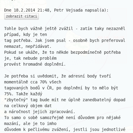
zobrazit citaci
Tohle bych vážně ještě zvážil - zatím taky nezazněl 
případ, kdy je ten

tag potřeba. Jak jsem psal - osobně bych preferoval 
nemazat, nepřidávat.

Pokud se ukáže, že to někde bezpodmínečně potřeba 
je, tak nebude problém

provést hromadné doplnění.

Je potřeba si uvědomit, že adresní body tvoří 
momentálně cca 70% všech

tagovaných bodů v ČR, po doplnění by to mělo být 
75%. Takže každý

"zbytečný" tag bude mít ne úplně zanedbatelný dopad 
na celkový objem dat

a náročnost jejich zpracování.

To samo o sobě samozřejmě není důvodem pro nějaké 
mazání, ale je to imho

důvodem k pečlivému zvážení, jestli jsou jednotlivé 