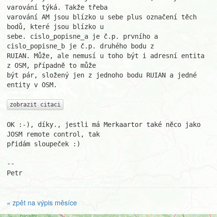
varování týká. Takže třeba 

varování AM jsou blízko u sebe plus označení těch 
bodů, které jsou blízko u 

sebe. cislo_popisne_a je č.p. prvního a 
cislo_popisne_b je č.p. druhého bodu z 

RUIAN. Může, ale nemusí u toho být i adresní entita 
z OSM, případně to může 

být pár, složený jen z jednoho bodu RUIAN a jedné 
entity v OSM.

zobrazit citaci
OK :-), díky., jestli má Merkaartor také něco jako 
JOSM remote control, tak 

přidám sloupeček :)

--

Petr
« zpět na výpis měsíce