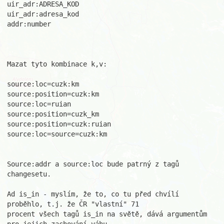
uir_adr:ADRESA_KOD

uir_adr:adresa_kod

addr:number

Mazat tyto kombinace k,v:

source:loc=cuzk:km

source:position=cuzk:km

source:loc=ruian

source:position=cuzk_km

source:position=cuzk:ruian

source:loc=source=cuzk:km

Source:addr a source:loc bude patrný z tagů 
changesetu.

Ad is_in - myslím, že to, co tu před chvílí 
proběhlo, t.j. že ČR "vlastní" 71 

procent všech tagů is_in na světě, dává argumentům 