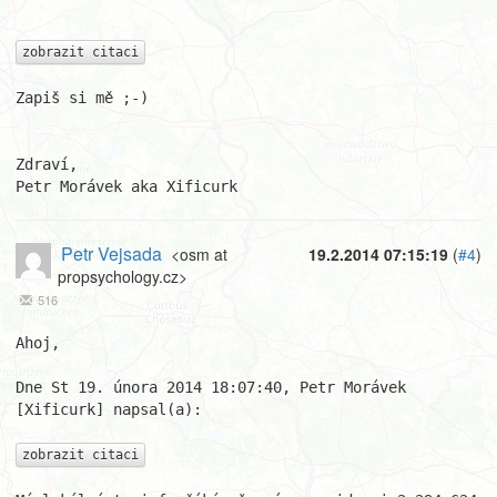
zobrazit citaci
Zapiš si mě ;-)

Zdraví,

Petr Morávek aka Xificurk
Petr Vejsada
<osm at
19.2.2014 07:15:19
(
#4
)
propsychology.cz>
516
Ahoj,

Dne St 19. února 2014 18:07:40, Petr Morávek 
[Xificurk] napsal(a):

zobrazit citaci