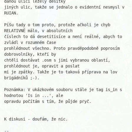
danou ulicí ležely desítky 

jiných ulic, takže se jednalo o evidentní nesmysl v 
RUIAN.

Píšu tady o tom proto, protože ačkoli je chyb 
RELATIVNĚ málo, v absolutních 

číslech to dá desetitisíce a není reálné, abych to 
zvládl v rozumném čase 

prohlédnout všechno. Proto pravděpodobně poprosím 
dobrovolníky, kteří by 

chtěli dostávat .osm s jimi vybranou oblastí, 
prohlédnout je, opravit a poslat 

mi je zpátky. Takže je to taková příprava na lov 
brigádníků ;-).

Poznámka: V ukázkovém souboru stále je tag is_in s 
hodnotou 'Is in ...', ale 

opravdu počítám s tím, že půjde pryč.

K diskusi - doufám, že nic.

--
