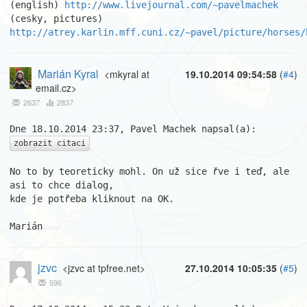
(english) 
http://www.livejournal.com/~pavelmachek
(cesky, pictures) 
http://atrey.karlin.mff.cuni.cz/~pavel/picture/horses/
Marián Kyral
<mkyral at
19.10.2014 09:54:58
(
#4
)
email.cz>
2637
2837
zobrazit citaci
No to by teoreticky mohl. On už sice řve i teď, ale 
asi to chce dialog,

kde je potřeba kliknout na OK.

Marián
jzvc
<jzvc at tpfree.net>
27.10.2014 10:05:35
(
#5
)
596