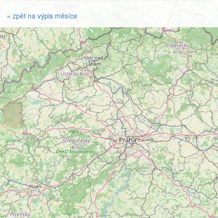
« zpět na výpis měsíce