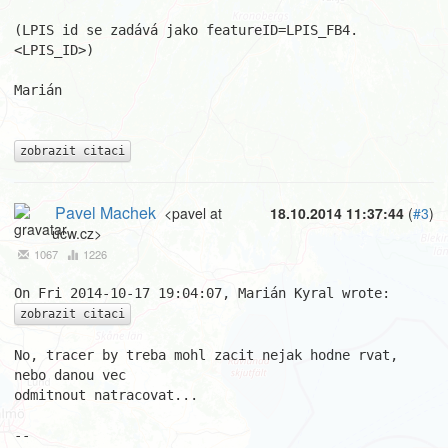
(LPIS id se zadává jako featureID=LPIS_FB4.
<LPIS_ID>)

Marián

zobrazit citaci
Pavel Machek
<pavel at
18.10.2014 11:37:44
(
#3
)
ucw.cz>
1067
1226
zobrazit citaci
No, tracer by treba mohl zacit nejak hodne rvat, 
nebo danou vec

odmitnout natracovat...

									Pa
-- 
