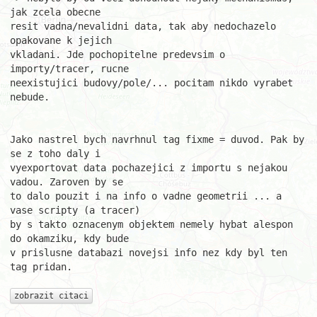
jak zcela obecne 

resit vadna/nevalidni data, tak aby nedochazelo 
opakovane k jejich 

vkladani. Jde pochopitelne predevsim o 
importy/tracer, rucne 

neexistujici budovy/pole/... pocitam nikdo vyrabet 
nebude.

Jako nastrel bych navrhnul tag fixme = duvod. Pak by 
se z toho daly i 

vyexportovat data pochazejici z importu s nejakou 
vadou. Zaroven by se 

to dalo pouzit i na info o vadne geometrii ... a 
vase scripty (a tracer) 

by s takto oznacenym objektem nemely hybat alespon 
do okamziku, kdy bude 

v prislusne databazi novejsi info nez kdy byl ten 
tag pridan.

zobrazit citaci