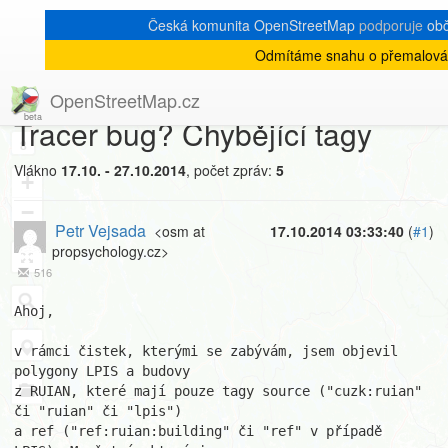
Česká komunita OpenStreetMap
podporuje
obča
Odmítáme snahu o přemalován
[Talk-cz]
« zpět na výpis měsíce
|
OpenStreetMap.cz
Tracer bug? Chybějící tagy
8
Vlákno
17.10. - 27.10.2014
, počet zpráv:
5
+
−
Petr Vejsada
<osm at
17.10.2014 03:33:40
(
#1
)
propsychology.cz>
516
Ahoj,

v rámci čistek, kterými se zabývám, jsem objevil 
polygony LPIS a budovy

z RUIAN, které mají pouze tagy source ("cuzk:ruian" 
či "ruian" či "lpis")

a ref ("ref:ruian:building" či "ref" v případě 