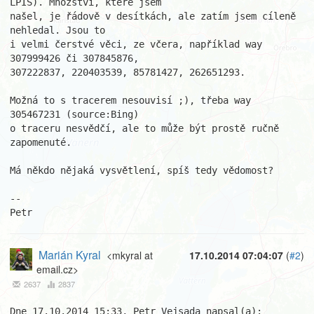
LPIS). Množství, které jsem

našel, je řádově v desítkách, ale zatím jsem cíleně 
nehledal. Jsou to

i velmi čerstvé věci, ze včera, například way 
307999426 či 307845876,

307222837, 220403539, 85781427, 262651293.

Možná to s tracerem nesouvisí ;), třeba way 
305467231 (source:Bing)

o traceru nesvědčí, ale to může být prostě ručně 
zapomenuté.

Má někdo nějaká vysvětlení, spíš tedy vědomost?

--

Petr
Marián Kyral
<mkyral at
17.10.2014 07:04:07
(
#2
)
email.cz>
2637
2837