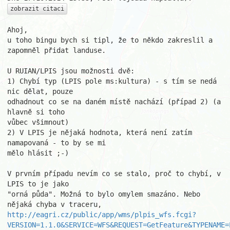
zobrazit citaci
Ahoj,

u toho bingu bych si tipl, že to někdo zakreslil a 
zapomněl přidat landuse.

U RUIAN/LPIS jsou možnosti dvě:

1) Chybí typ (LPIS pole ms:kultura) - s tím se nedá 
nic dělat, pouze

odhadnout co se na daném místě nachází (případ 2) (a 
hlavně si toho

vůbec všimnout)

2) V LPIS je nějaká hodnota, která není zatím 
namapovaná - to by se mi

mělo hlásit ;-)

V prvním případu nevím co se stalo, proč to chybí, v 
LPIS to je jako

"orná půda". Možná to bylo omylem smazáno. Nebo 
http://eagri.cz/public/app/wms/plpis_wfs.fcgi?
VERSION=1.1.0&SERVICE=WFS&REQUEST=GetFeature&TYPENAME=