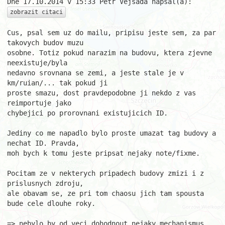
zobrazit citaci
Cus, psal sem uz do mailu, pripisu jeste sem, za par 
takovych budov muzu 

osobne. Totiz pokud narazim na budovu, ktera zjevne 
neexistuje/byla 

nedavno srovnana se zemi, a jeste stale je v 
km/ruian/... tak pokud ji 

proste smazu, dost pravdepodobne ji nekdo z vas 
reimportuje jako 

chybejici po prorovnani existujicich ID.

Jediny co me napadlo bylo proste umazat tag budovy a 
nechat ID. Pravda, 

moh bych k tomu jeste pripsat nejaky note/fixme.

Pocitam ze v nekterych pripadech budovy zmizi i z 
prislusnych zdroju, 

ale obavam se, ze pri tom chaosu jich tam spousta 
bude cele dlouhe roky.

=> nebylo by od veci dohodnout nejaky mechanismus, 