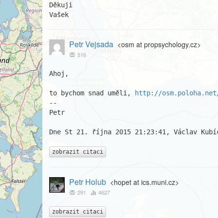
Děkuji

Vašek
Petr Vejsada
<osm at propsychology.cz>
516
Ahoj,

to bychom snad uměli, 
http://osm.poloha.net
--

Petr

Dne St 21. října 2015 21:23:41, Václav Kubíč
zobrazit citaci
Petr Holub
<hopet at ics.muni.cz>
291
4627
zobrazit citaci