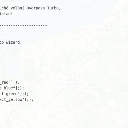
uché volání Overpass Turba,

klad:

--------------------

o wizard.

red"];);

_blue"];);

t_green"];);

ct_yellow"];);
