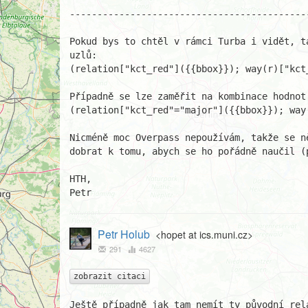
--------------------------------------------
Pokud bys to chtěl v rámci Turba i vidět, ta
uzlů:

(relation["kct_red"]({{bbox}}); way(r)["kct_
Případně se lze zaměřit na kombinace hodnot

(relation["kct_red"="major"]({{bbox}}); way(
Nicméně moc Overpass nepoužívám, takže se ně
dobrat k tomu, abych se ho pořádně naučil (p
HTH,

Petr
Petr Holub
<hopet at ics.muni.cz>
291
4627
zobrazit citaci
Ještě případně jak tam nemít ty původní rela