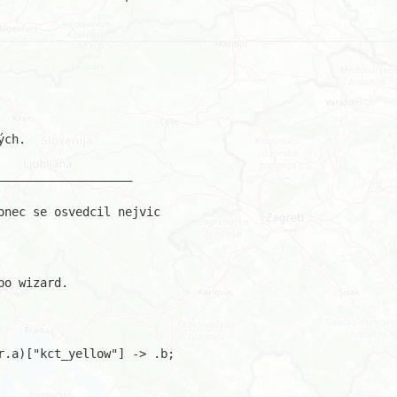
ch.

nec se osvedcil nejvic

o wizard.

.a)["kct_yellow"] -> .b;
