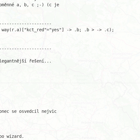
měnné a, b, c ;-) (c je

--------------------

 way(r.a)["kct_red"="yes"] -> .b; .b > -> .c);

--------------------

egantnější řešení...

nec se osvedcil nejvic

o wizard.
