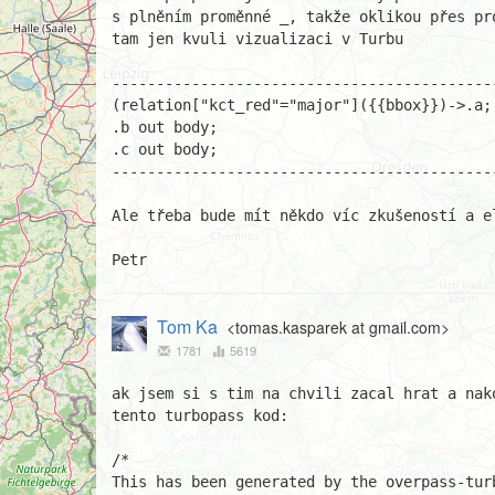
s plněním proměnné _, takže oklikou přes pro
tam jen kvuli vizualizaci v Turbu

--------------------------------------------
(relation["kct_red"="major"]({{bbox}})->.a;
.b out body;

.c out body;

--------------------------------------------
Ale třeba bude mít někdo víc zkušeností a el
Petr
Tom Ka
<tomas.kasparek at gmail.com>
1781
5619
ak jsem si s tim na chvili zacal hrat a nako
tento turbopass kod:

/*

This has been generated by the overpass-turb