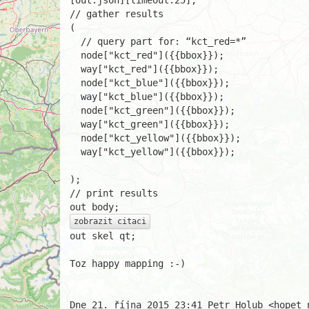
[out:json][timeout:25];

// gather results

(

  // query part for: “kct_red=*”

  node["kct_red"]({{bbox}});

  way["kct_red"]({{bbox}});

  node["kct_blue"]({{bbox}});

  way["kct_blue"]({{bbox}});

  node["kct_green"]({{bbox}});

  way["kct_green"]({{bbox}});

  node["kct_yellow"]({{bbox}});

  way["kct_yellow"]({{bbox}});

);

// print results

zobrazit citaci
out skel qt;

Toz happy mapping :-)
