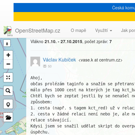
Česká komu
[Talk-cz] Tagy turistických
OpenStreetMap.cz
O mapě
Využití
Jak po
Vlákno
21.10. - 27.10.2015
, počet zpráv:
7
8
+
Václav Kubíček
<vase.k at centrum.cz>
−
50
Ahoj,

občas prolézám taginfo a snažím se přetrans
málo přes 1000 cest na kterých je tag kct_b
Chtěl bych se zeptat jestli by se nenašel n
způsobem:

1. cesta (např. s tagem kct_red) už v relac
2. cesta v žádné relaci není nebo je, ale n
relace stávající.

Kdysi jsem se snažil udělat skript do overp
úspěchu.
