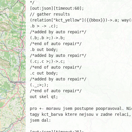
*/

[out:json][timeout:60];

// gather results

(relation["kct_yellow"]({{bbox}})->.a; way(r
.b > -> .c);

/*added by auto repair*/

(.b;.b >;)->.b;

/*end of auto repair*/

.b out body;

/*added by auto repair*/

(.c;.c >;)->.c;

/*end of auto repair*/

.c out body;

/*added by auto repair*/

(._;>;);

/*end of auto repair*/

out skel qt;

pro +- moravu jsem postupne poopravoval. Ni
tagy kct_barva ktere nejsou v zadne relaci,
jsem dal:
