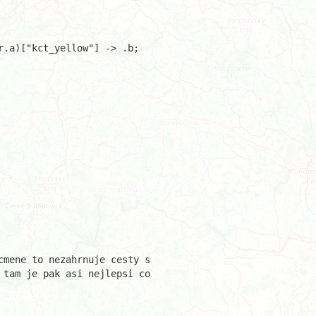
.a)["kct_yellow"] -> .b;

cmene to nezahrnuje cesty s

 tam je pak asi nejlepsi co
