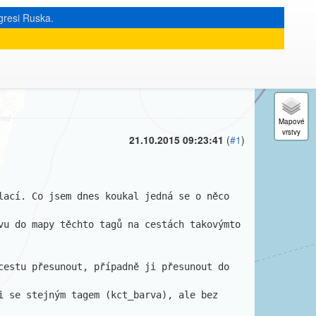
gresi Ruska.
« zpět na výpis měsíce
|
21.10.2015 09:23:41
(
#1
)
ací. Co jsem dnes koukal jedná se o něco 
u do mapy těchto tagů na cestách takovýmto 
estu přesunout, případně ji přesunout do 
 se stejným tagem (kct_barva), ale bez 