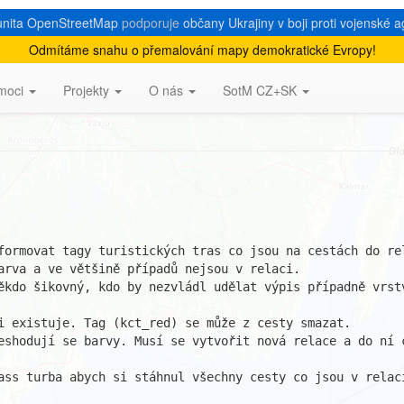
nita OpenStreetMap
podporuje
občany Ukrajiny v boji proti vojenské a
Odmítáme snahu o přemalování mapy demokratické Evropy!
 tras na cestách
moci
Projekty
O nás
SotM CZ+SK
formovat tagy turistických tras co jsou na cestách do rel
arva a ve většině případů nejsou v relaci.

ěkdo šikovný, kdo by nezvládl udělat výpis případně vrstv
i existuje. Tag (kct_red) se může z cesty smazat.

eshodují se barvy. Musí se vytvořit nová relace a do ní c
ass turba abych si stáhnul všechny cesty co jsou v relaci