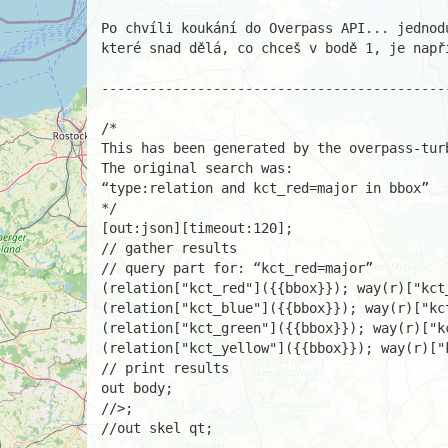
Po chvíli koukání do Overpass API... jednod
které snad dělá, co chceš v bodě 1, je napří
--------------------------------------------
/*

This has been generated by the overpass-turb
The original search was:

“type:relation and kct_red=major in bbox”

*/

[out:json][timeout:120];

// gather results

// query part for: “kct_red=major”

(relation["kct_red"]({{bbox}}); way(r)["kct_
(relation["kct_blue"]({{bbox}}); way(r)["kct
(relation["kct_green"]({{bbox}}); way(r)["kc
(relation["kct_yellow"]({{bbox}}); way(r)["k
// print results

out body;

//>;

//out skel qt;
