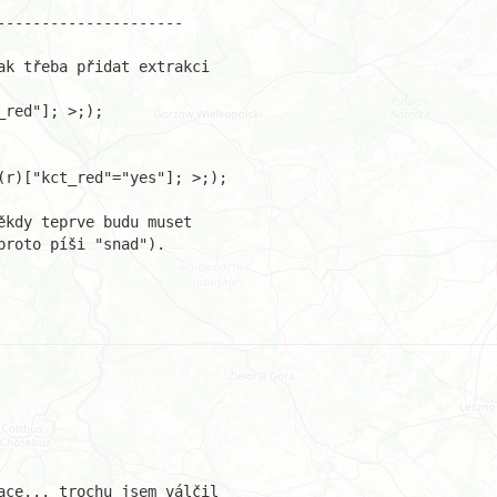
--------------------

k třeba přidat extrakci

red"]; >;);

r)["kct_red"="yes"]; >;);

kdy teprve budu muset

roto píši "snad").

ce... trochu jsem válčil 
