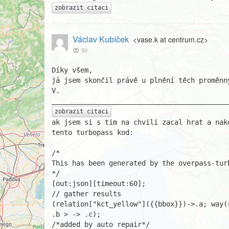
zobrazit citaci
Václav Kubíček
<vase.k at centrum.cz>
50
Díky všem,

já jsem skončil právě u plnění těch proměnný
V.

zobrazit citaci
ak jsem si s tim na chvili zacal hrat a nako
tento turbopass kod:

/*

This has been generated by the overpass-turb
*/

[out:json][timeout:60];

// gather results

(relation["kct_yellow"]({{bbox}})->.a; way(r
.b > -> .c);

/*added by auto repair*/
