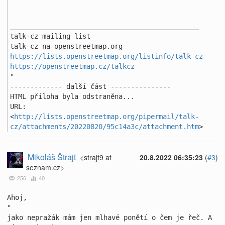
_______________________________________________ 

talk-cz mailing list 

https://lists.openstreetmap.org/listinfo/talk-cz
https://openstreetmap.cz/talkcz
"

------------- další část ---------------

HTML příloha byla odstraněna...

URL: 
<
http://lists.openstreetmap.org/pipermail/talk-
cz/attachments/20220820/95c14a3c/attachment.htm
>
Mikoláš Štrajt
<strajt9 at
20.8.2022 06:35:23
(
#3
)
seznam.cz>
256
40
Ahoj,

"

jako nepražák mám jen mlhavé ponětí o čem je řeč. A 