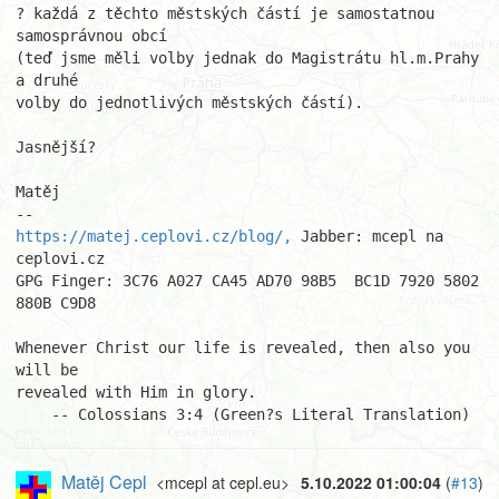
? každá z těchto městských částí je samostatnou 
samosprávnou obcí

(teď jsme měli volby jednak do Magistrátu hl.m.Prahy 
a druhé

volby do jednotlivých městských částí).

Jasnější?

Matěj

https://matej.ceplovi.cz/blog/,
 Jabber: mcepl na 
ceplovi.cz

GPG Finger: 3C76 A027 CA45 AD70 98B5  BC1D 7920 5802 
880B C9D8

Whenever Christ our life is revealed, then also you 
will be

revealed with Him in glory.

    -- Colossians 3:4 (Green?s Literal Translation)
Matěj Cepl
<mcepl at cepl.eu>
5.10.2022 01:00:04
(
#13
)