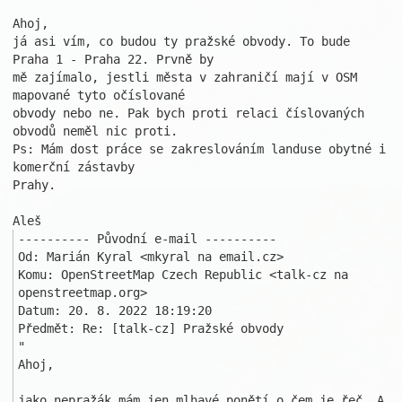
Ahoj,

já asi vím, co budou ty pražské obvody. To bude 
Praha 1 - Praha 22. Prvně by

mě zajímalo, jestli města v zahraničí mají v OSM 
mapované tyto očíslované 

obvody nebo ne. Pak bych proti relaci číslovaných 
obvodů neměl nic proti.

Ps: Mám dost práce se zakreslováním landuse obytné i 
komerční zástavby 

Prahy.

---------- Původní e-mail ----------

Od: Marián Kyral <mkyral na email.cz>

Komu: OpenStreetMap Czech Republic <talk-cz na 
openstreetmap.org>

Datum: 20. 8. 2022 18:19:20

Předmět: Re: [talk-cz] Pražské obvody

"

Ahoj,

jako nepražák mám jen mlhavé ponětí o čem je řeč. A 