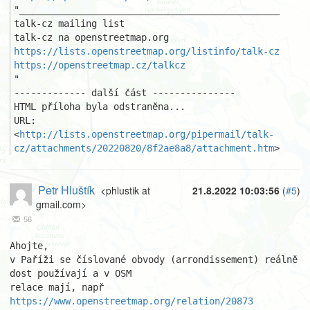
"_______________________________________________ 

talk-cz mailing list 

https://lists.openstreetmap.org/listinfo/talk-cz
https://openstreetmap.cz/talkcz
"

------------- další část ---------------

HTML příloha byla odstraněna...

URL: 
<
http://lists.openstreetmap.org/pipermail/talk-
cz/attachments/20220820/8f2ae8a8/attachment.htm
>
Petr Hluštík
<phlustik at
21.8.2022 10:03:56
(
#5
)
gmail.com>
56
Ahojte,

v Paříži se číslované obvody (arrondissement) reálně 
dost používají a v OSM

https://www.openstreetmap.org/relation/20873