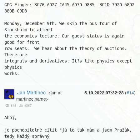
GPG Finger: 3C76 A027 CA45 AD70 98B5  BC1D 7920 5802 
880B C9D8

Monday, December 9th. We skip the bus tour of 
Stockholm to attend

the economics lecture. Our guest status is again 
good for front

row seats.  We hear about the theory of auctions. 
There are

integrals and derivatives. It?s like physics except 
physics

works.
Jan Martinec
<jan at
5.10.2022 07:32:28
(
#14
)
martinec.name>
648
4367
Ahoj,

je pochopitelné cítit "já to tak mám a jsem Pražák, 
tedy každý správný
