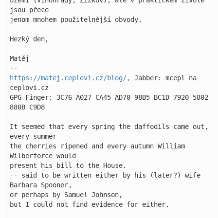
území (Vinohrady, Žižkov), ale v praktickém životě 
jsou přece 

jenom mnohem použitelnější obvody. 

Hezký den, 

Matěj 

https://matej.ceplovi.cz/blog/,
 Jabber: mcepl na 
ceplovi.cz 

GPG Finger: 3C76 A027 CA45 AD70 98B5 BC1D 7920 5802 
880B C9D8 

It seemed that every spring the daffodils came out, 
every summer 

the cherries ripened and every autumn William 
Wilberforce would 

present his bill to the House. 

-- said to be written either by his (later?) wife 
Barbara Spooner, 

or perhaps by Samuel Johnson, 

but I could not find evidence for either. 
