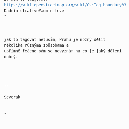
https://wiki.openstreetmap.org/wiki/Cs:Tag:boundary%3
Dadministrative#admin_level

"

jak to tagovat netuším, Prahu je možný dělit 
několika různýma způsobama a 

upřímně řečeno sám se nevyznám na co je jaký dělení 
dobrý.

-- 

Severák

"
