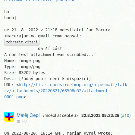
ha

hanoj

ne 21. 8. 2022 v 21:18 odesílatel Jan Macura 
zobrazit citaci
------------- další část ---------------

A non-text attachment was scrubbed...

Name: image.png

Type: image/png

Size: 83202 bytes

Desc: [žádný popis není k dispozici]

URL: <
http://lists.openstreetmap.org/pipermail/talk-
cz/attachments/20220821/68508e52/attachment-
0001.png
>
Matěj Cepl
<mcepl at cepl.eu>
22.8.2022 08:23:26
(
#10
)
192