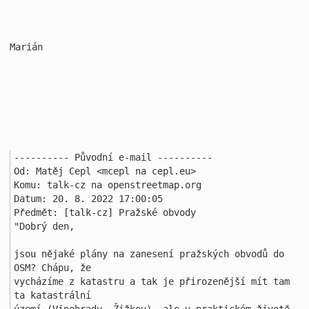
Marián

---------- Původní e-mail ----------

Od: Matěj Cepl <mcepl na cepl.eu>

Komu: talk-cz na openstreetmap.org

Datum: 20. 8. 2022 17:00:05

Předmět: [talk-cz] Pražské obvody

"Dobrý den, 

jsou nějaké plány na zanesení pražských obvodů do 
OSM? Chápu, že 

vycházíme z katastru a tak je přirozenější mít tam 
ta katastrální 
