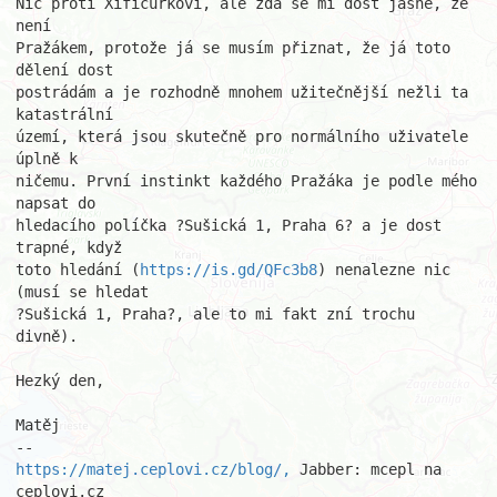
Nic proti Xificurkovi, ale zdá se mi dost jasné, že 
není

Pražákem, protože já se musím přiznat, že já toto 
dělení dost

postrádám a je rozhodně mnohem užitečnější nežli ta 
katastrální

území, která jsou skutečně pro normálního uživatele 
úplně k

ničemu. První instinkt každého Pražáka je podle mého 
napsat do

hledacího políčka ?Sušická 1, Praha 6? a je dost 
trapné, když

toto hledání (
https://is.gd/QFc3b8
) nenalezne nic 
(musí se hledat

?Sušická 1, Praha?, ale to mi fakt zní trochu 
divně).

Hezký den,

Matěj

https://matej.ceplovi.cz/blog/,
 Jabber: mcepl na 
ceplovi.cz
