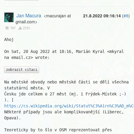
Jan Macura
<macurajan at
21.8.2022 09:16:14
(
#8
)
gmail.com>
797
2731
Ahoj

On Sat, 20 Aug 2022 at 18:16, Marián Kyral <mkyral 
na email.cz> wrote:

zobrazit citaci
Na městské obvody nebo městské části se dělí všechna 
statutární města. V

Česku jde celkem o 27 měst (mj. i Frýdek-Místek ;-) 
https://cs.wikipedia.org/wiki/Statut%C3%A1rn%C3%AD_m%C
Některé případy jsou ale komplikovanější (Liberec, 
Opava).

Teoreticky by to šlo v OSM reprezentovat přes 