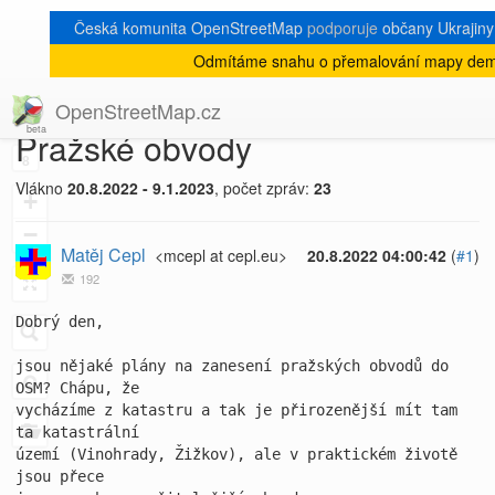
Česká komunita OpenStreetMap
podporuje
občany Ukrajiny 
Odmítáme snahu o přemalování mapy demo
[Talk-cz]
« zpět na výpis měsíce
|
OpenStreetMap.cz
Pražské obvody
8
Vlákno
20.8.2022 - 9.1.2023
, počet zpráv:
23
+
−
Matěj Cepl
<mcepl at cepl.eu>
20.8.2022 04:00:42
(
#1
)
192
Dobrý den,

jsou nějaké plány na zanesení pražských obvodů do 
OSM? Chápu, že

vycházíme z katastru a tak je přirozenější mít tam 
ta katastrální

území (Vinohrady, Žižkov), ale v praktickém životě 
jsou přece
