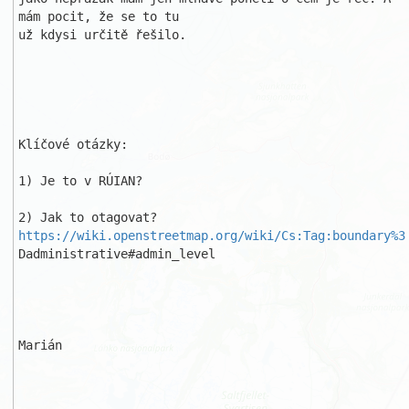
mám pocit, že se to tu 

už kdysi určitě řešilo.

Klíčové otázky: 

1) Je to v RÚIAN?

2) Jak to otagovat? 
https://wiki.openstreetmap.org/wiki/Cs:Tag:boundary%3
Dadministrative#admin_level

Marián
