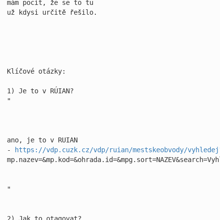
mám pocit, že se to tu 

už kdysi určitě řešilo.

Klíčové otázky: 

1) Je to v RÚIAN?

"

ano, je to v RUIAN 
- 
https://vdp.cuzk.cz/vdp/ruian/mestskeobvody/vyhledej
mp.nazev=&mp.kod=&ohrada.id=&mpg.sort=NAZEV&search=Vyhl
"

2) Jak to otagovat? 