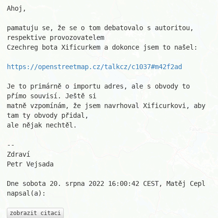
Ahoj,

pamatuju se, že se o tom debatovalo s autoritou, 
respektive provozovatelem 

Czechreg bota Xificurkem a dokonce jsem to našel:

https://openstreetmap.cz/talkcz/c1037#m42f2ad
Je to primárně o importu adres, ale s obvody to 
přímo souvisí. Ještě si 

matně vzpomínám, že jsem navrhoval Xificurkovi, aby 
tam ty obvody přidal, 

ale nějak nechtěl.

-- 

Zdraví

Petr Vejsada

Dne sobota 20. srpna 2022 16:00:42 CEST, Matěj Cepl 
napsal(a):

zobrazit citaci