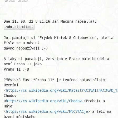
2637
2837
zobrazit citaci
Jo, pamatuji si "Frýdek-Místek 8 Chlebovice", ale ta 
čísla se u nás už 

dávno nepoužívají ;-)

A taky si pamatuji, že v tom v Praze máte bordel a 
není Praha 11 jako 

Praha 11 :-D

?Městská část *Praha 11* je tvořena katastrálními 
územími 

<
https://cs.wikipedia.org/wiki/Katastr%C3%A1ln%C3%AD_%
Chodov 
<
https://cs.wikipedia.org/wiki/Chodov_
(Praha)> a 
Háje 

<
https://cs.wikipedia.org/wiki/H%C3%A1je
> a leží na 
území městského 
