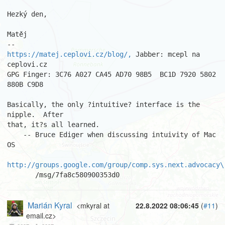
Hezký den,

Matěj

https://matej.ceplovi.cz/blog/,
 Jabber: mcepl na 
ceplovi.cz

GPG Finger: 3C76 A027 CA45 AD70 98B5  BC1D 7920 5802 
880B C9D8

Basically, the only ?intuitive? interface is the 
nipple.  After

that, it?s all learned.

    -- Bruce Ediger when discussing intuivity of Mac 
OS

http://groups.google.com/group/comp.sys.next.advocacy\
       /msg/7fa8c580900353d0
Marián Kyral
<mkyral at
22.8.2022 08:06:45
(
#11
)
email.cz>