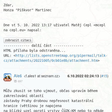
Zdar,

Honza "Piškvor" Martinec

Dne st 5. 10. 2022 13:17 uživatel Matěj Cepl <mcepl 
na cepl.eu> napsal:

zobrazit citaci
------------- další část ---------------

HTML příloha byla odstraněna...

URL: <
http://lists.openstreetmap.org/pipermail/talk-
cz/attachments/20221005/0cb01e8b/attachment.htm
>
Aleš
<f.ales1 at seznam.cz>
6.10.2022 02:24:13
(
#15
)
697
Můžu zkusit se toho ujmout, občas upravím během 
zakreslování oblastí 

zástavby Prahy drobnou nepřesnost katastrální 
hranice (většinou je napojena 

na blízký uzel oproti vrstvy ČÚZK:KM nebo to někde 