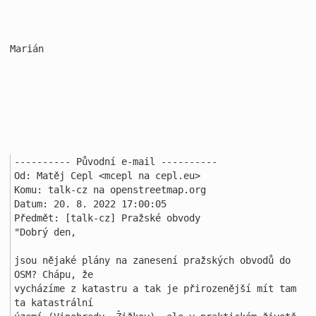
Marián

---------- Původní e-mail ----------

Od: Matěj Cepl <mcepl na cepl.eu>

Komu: talk-cz na openstreetmap.org

Datum: 20. 8. 2022 17:00:05

Předmět: [talk-cz] Pražské obvody

"Dobrý den, 

jsou nějaké plány na zanesení pražských obvodů do 
OSM? Chápu, že 

vycházíme z katastru a tak je přirozenější mít tam 
ta katastrální 
