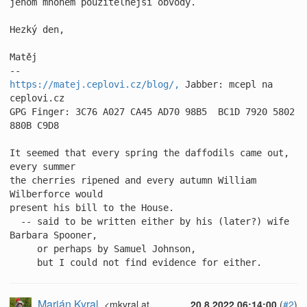
jenom mnohem použitelnější obvody.

Hezký den,

Matěj

https://matej.ceplovi.cz/blog/,
 Jabber: mcepl na 
ceplovi.cz

GPG Finger: 3C76 A027 CA45 AD70 98B5  BC1D 7920 5802 
880B C9D8

It seemed that every spring the daffodils came out, 
every summer

the cherries ripened and every autumn William 
Wilberforce would

present his bill to the House.

  -- said to be written either by his (later?) wife 
Barbara Spooner,

     or perhaps by Samuel Johnson,

     but I could not find evidence for either.
Marián Kyral
<mkyral at
20.8.2022 06:14:00
(
#2
)