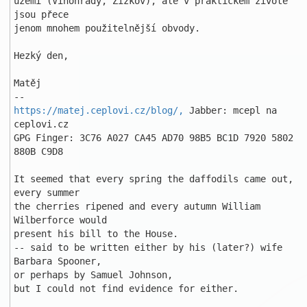
území (Vinohrady, Žižkov), ale v praktickém životě 
jsou přece 

jenom mnohem použitelnější obvody. 

Hezký den, 

Matěj 

https://matej.ceplovi.cz/blog/,
 Jabber: mcepl na 
ceplovi.cz 

GPG Finger: 3C76 A027 CA45 AD70 98B5 BC1D 7920 5802 
880B C9D8 

It seemed that every spring the daffodils came out, 
every summer 

the cherries ripened and every autumn William 
Wilberforce would 

present his bill to the House. 

-- said to be written either by his (later?) wife 
Barbara Spooner, 

or perhaps by Samuel Johnson, 

but I could not find evidence for either. 
