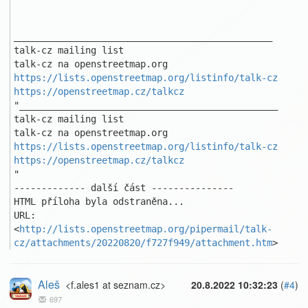
_______________________________________________ 

talk-cz mailing list 

https://lists.openstreetmap.org/listinfo/talk-cz
https://openstreetmap.cz/talkcz
"_______________________________________________ 

talk-cz mailing list 

https://lists.openstreetmap.org/listinfo/talk-cz
https://openstreetmap.cz/talkcz
"

------------- další část ---------------

HTML příloha byla odstraněna...

URL: 
<
http://lists.openstreetmap.org/pipermail/talk-
cz/attachments/20220820/f727f949/attachment.htm
>
Aleš
<f.ales1 at seznam.cz>
20.8.2022 10:32:23
(
#4
)
697