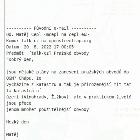
---------- Původní e-mail ----------

Od: Matěj Cepl <mcepl na cepl.eu>

Komu: talk-cz na openstreetmap.org

Datum: 20. 8. 2022 17:00:05

Předmět: [talk-cz] Pražské obvody

"Dobrý den, 

jsou nějaké plány na zanesení pražských obvodů do 
OSM? Chápu, že 

vycházíme z katastru a tak je přirozenější mít tam 
ta katastrální 

území (Vinohrady, Žižkov), ale v praktickém životě 
jsou přece 

jenom mnohem použitelnější obvody. 

Hezký den, 

Matěj 
