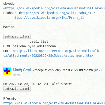
obvodu 

<
https://cs.wikipedia.org/wiki/M%C4%9Bstsk%C3%A1_%C4%8
Praha 4 <
https://cs.wikipedia.org/wiki/Praha_4
>.?

  -- 
https://cs.wikipedia.org/wiki/Praha_11
Marián

zobrazit citaci
------------- další část ---------------

HTML příloha byla odstraněna...

URL: <
http://lists.openstreetmap.org/pipermail/talk-
cz/attachments/20220822/28c5daed/attachment.htm
>
Matěj Cepl
<mcepl at cepl.eu>
27.9.2022 09:17:26
(
#12
)
192
zobrazit citaci
Přesně, 
https://cs.wikipedia.org/wiki/M%C4%9Bstsk%C3%A1_%C4%8D