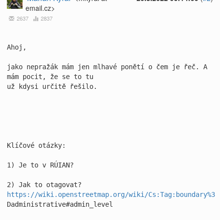
email.cz>
2637
2837
Ahoj,

jako nepražák mám jen mlhavé ponětí o čem je řeč. A 
mám pocit, že se to tu 

už kdysi určitě řešilo.

Klíčové otázky: 

1) Je to v RÚIAN?

2) Jak to otagovat? 
https://wiki.openstreetmap.org/wiki/Cs:Tag:boundary%3
Dadministrative#admin_level
