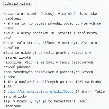
zobrazit citaci
Katastrální území následují více méně historické 
rozdělení

Prahy na to, co bývaly původní obce, do kterých se 
Praha

sloučila někdy počátkem 20. století (Staré Město, 
Nové

Město, Malá Strana, Žižkov, Vinohrady). Ale toto 
rozdělení

města se nikde jinde nežli právě v katastru v 
reálném životě

nepoužívá. Všichni se baví v rámci čislovaných 
obvodů původně

snad zavedených bolševikem v padesátých letech 
(Praha

1-10) a následně rozšířených po roce 1989 na Prahu 
1-22

(
https://cs.wikipedia.org/wiki/Obvod_
(Praha)). Takže 
já prakticky

žiju v Praze 3, byť je to katastrální území 
Vinohrady.
