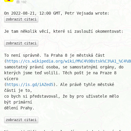
192
zobrazit citaci
Je tam několik věcí, které si zaslouží okomentovat:

zobrazit citaci
To není správně. Ta Praha 8 je městská část

(
https://cs.wikipedia.org/wiki/M%C4%9Bstsk%C3%A1_%C4%8
samostatný právní osoba, se samostatnými orgány, do

kterých jsme teď volili. Těch pošt je na Praze 8 
vícero

(
https://is.gd/iAZed5
). Ale právě tyhle městské 
části je to,

co bych si představoval, že by pro uživatele mělo 
být primární

dělení Prahy.

zobrazit citaci