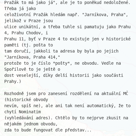
Pražák to má jako já", ale je to poněkud nedoložené. 
Třeba já jako

celoživotní Pražák hledám např. "Jarníkova, Praha", 
jelikož v Praze jsou

ulice unikátní, a třeba tuhle si pamatuju jako Prahu 
4, Prahu Chodov, i

Prahu 11, byť v Praze 4 to existuje jen v historické 
paměti (tj. pošta to

tam doručí, jakkoli ta adresa by byla po jejich 
"Jarníkova, Praha 414,"

protože to je číslo *pošty*, ne obvodu. Vedle na 
Spořilově to je ještě o

dost veselejší, díky delší historii jako součásti 
Prahy.)

Rozhodně jsem pro zanesení rozdělení na aktuální MČ 
(historické obvody

nevím, spíš ne), ale ani tak není automatický, že to 
chytí Nominatim

(vyhledávání adres). Chtělo by to nejprve zkusit na 
nějakém jednom obvodu,

zda to bude fungovat dle představ...
