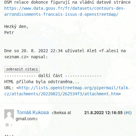
https://www.data.gouv.fr/fr/datasets/contours-des-
arrondissements-francais-issus-d-openstreetmap/
Hezký den,

Petr

Dne so 20. 8. 2022 22:34 uživatel Aleš <f.ales1 na 
seznam.cz> napsal:

zobrazit citaci
------------- další část ---------------

HTML příloha byla odstraněna...

URL: <
http://lists.openstreetmap.org/pipermail/talk-
cz/attachments/20220821/262534f3/attachment.htm
>
Tomáš Kukosa
<tkeksa at
21.8.2022 12:16:55
(
#6
)
gmail.com>
1