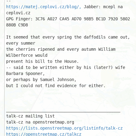
https://matej.ceplovi.cz/blog/,
 Jabber: mcepl na 
ceplovi.cz 

GPG Finger: 3C76 A027 CA45 AD70 98B5 BC1D 7920 5802 
880B C9D8 

It seemed that every spring the daffodils came out, 
every summer 

the cherries ripened and every autumn William 
Wilberforce would 

present his bill to the House. 

-- said to be written either by his (later?) wife 
Barbara Spooner, 

or perhaps by Samuel Johnson, 

but I could not find evidence for either. 

_______________________________________________ 

talk-cz mailing list 

https://lists.openstreetmap.org/listinfo/talk-cz
https://openstreetmap.cz/talkcz