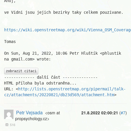
Ahoj,

ve Vidni jsou jejich bezirky taky celkem pouzivane.

https://wiki.openstreetmap.org/wiki/Vienna_OSM_Coverag
Tomas

On Sun, Aug 21, 2022, 10:06 Petr Hluštík <phlustik 
na gmail.com> wrote:

zobrazit citaci
------------- další část ---------------

HTML příloha byla odstraněna...

URL: <
http://lists.openstreetmap.org/pipermail/talk-
cz/attachments/20220821/db23d569/attachment.htm
>
Petr Vejsada
<osm at
21.8.2022 02:00:21
(
#7
)
propsychology.cz>
516