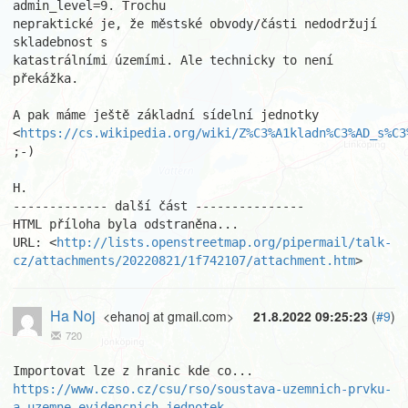
admin_level=9. Trochu

nepraktické je, že městské obvody/části nedodržují 
skladebnost s

katastrálními územími. Ale technicky to není 
překážka.

A pak máme ještě základní sídelní jednotky

<
https://cs.wikipedia.org/wiki/Z%C3%A1kladn%C3%AD_s%C3
;-)

H.

------------- další část ---------------

HTML příloha byla odstraněna...

URL: <
http://lists.openstreetmap.org/pipermail/talk-
cz/attachments/20220821/1f742107/attachment.htm
>
Ha Noj
<ehanoj at gmail.com>
21.8.2022 09:25:23
(
#9
)
720
https://www.czso.cz/csu/rso/soustava-uzemnich-prvku-
a-uzemne-evidencnich-jednotek