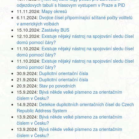
odjezdovych tabulí s hlasovym vystupem v Praze a PID
11.11.2024:
Mapy okresů
6.11.2024:
Dvojice čísel připomínající sčítané počty volitelů
v amerických volbách
15.10.2024:
Zastávky BUS
12.10.2024:
Existuje nějaký nástroj na spojování sledu čísel
domů pomocí čáry?
11.10.2024:
Existuje nějaký nástroj na spojování sledu čísel
domů pomocí čáry?
11.10.2024:
Existuje nějaký nástroj na spojování sledu čísel
domů pomocí čáry?
30.9.2024:
Duplicitní orientační čísla
21.9.2024:
Duplicitní orientační čísla
20.9.2024:
Stav po povodních
15.9.2024:
Bývá někde velké písmeno za orientačním
číslem v Česku?
14.9.2024:
Detekce duplicitních orientačních čísel do Czech
Republic Address System
13.9.2024:
Bývá někde velké písmeno za orientačním
číslem v Česku?
13.9.2024:
Bývá někde velké písmeno za orientačním
číslem v Česku?