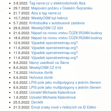
3.8.2022:
Tag name:cz u elektroobchodů Alza
29.7.2022:
Mapování požáru v Českém Švýcarsku
21.7.2022:
Alza a tag name:cz
10.7.2022:
WeeklyOSM byl heknut
5.7.2022:
Knihobudka v autobusové zastávce
29.6.2022:
WeeklyOSM CZ 620
21.6.2022:
Nápad na novou vrstvu ČÚZK:RÚIAN budovy
18.6.2022:
Nápad na novou vrstvu ČÚZK:RÚIAN budovy
12.6.2022:
Výpadek openstreetmap.org?
11.6.2022:
Výpadek openstreetmap.org?
11.6.2022:
Výpadek openstreetmap.org?
11.6.2022:
Výpadek openstreetmap.org?
9.6.2022:
Názvy usedlostí na Šárce
8.6.2022:
WeeklyOSM CZ 616
7.6.2022:
Hořovice čtvrtě
6.6.2022:
Hořovice čtvrtě
6.6.2022:
LPIS pole jako multipolygony s jedním členem
6.6.2022:
LPIS pole jako multipolygony s jedním členem
1.6.2022:
Uzivatel Michaela Kalandrová
1.6.2022:
Uzivatel Michaela Kalandrová
25.5.2022:
DeníkN
21.5.2022:
Emoji znaky nově v řetězcích na iD Editor -