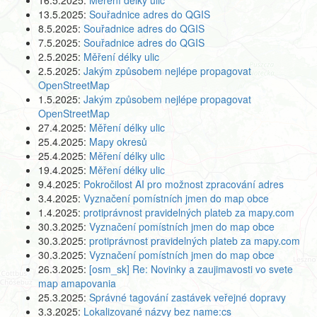
16.5.2025:
Měření délky ulic
13.5.2025:
Souřadnice adres do QGIS
8.5.2025:
Souřadnice adres do QGIS
7.5.2025:
Souřadnice adres do QGIS
2.5.2025:
Měření délky ulic
2.5.2025:
Jakým způsobem nejlépe propagovat
OpenStreetMap
1.5.2025:
Jakým způsobem nejlépe propagovat
OpenStreetMap
27.4.2025:
Měření délky ulic
25.4.2025:
Mapy okresů
25.4.2025:
Měření délky ulic
19.4.2025:
Měření délky ulic
9.4.2025:
Pokročilost AI pro možnost zpracování adres
3.4.2025:
Vyznačení pomístních jmen do map obce
1.4.2025:
protiprávnost pravidelných plateb za mapy.com
30.3.2025:
Vyznačení pomístních jmen do map obce
30.3.2025:
protiprávnost pravidelných plateb za mapy.com
30.3.2025:
Vyznačení pomístních jmen do map obce
26.3.2025:
[osm_sk] Re: Novinky a zaujimavosti vo svete
map amapovania
25.3.2025:
Správné tagování zastávek veřejné dopravy
3.3.2025:
Lokalizované názvy bez name:cs