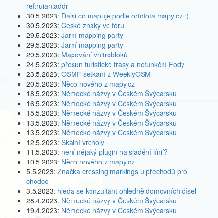
ref:ruian:addr
30.5.2023:
Dalsi co mapuje podle ortofota mapy.cz :(
30.5.2023:
České znaky ve fóru
29.5.2023:
Jarní mapping party
29.5.2023:
Jarní mapping party
29.5.2023:
Mapování vnitrobloků
24.5.2023:
přesun turistické trasy a nefunkční Fody
23.5.2023:
OSMF setkání z WeeklyOSM
20.5.2023:
Něco nového z mapy.cz
18.5.2023:
Německé názvy v Českém Švýcarsku
16.5.2023:
Německé názvy v Českém Švýcarsku
15.5.2023:
Německé názvy v Českém Švýcarsku
13.5.2023:
Německé názvy v Českém Švýcarsku
13.5.2023:
Německé názvy v Českém Švýcarsku
12.5.2023:
Skalní vrcholy
11.5.2023:
není nějaký plugin na sladění línií?
10.5.2023:
Něco nového z mapy.cz
5.5.2023:
Značka crossing:markings u přechodů pro
chodce
3.5.2023:
hledá se konzultant ohledně domovních čísel
28.4.2023:
Německé názvy v Českém Švýcarsku
19.4.2023:
Německé názvy v Českém Švýcarsku