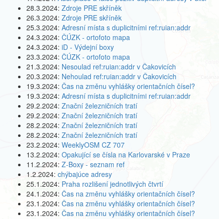
28.3.2024:
Zdroje PRE skříněk
26.3.2024:
Zdroje PRE skříněk
25.3.2024:
Adresní místa s duplicitními ref:ruian:addr
24.3.2024:
ČÚZK - ortofoto mapa
24.3.2024:
iD - Výdejní boxy
23.3.2024:
ČÚZK - ortofoto mapa
21.3.2024:
Nesoulad ref:ruian:addr v Čakovicích
20.3.2024:
Nehoulad ref:ruian:addr v Čakovicích
19.3.2024:
Čas na změnu vyhlášky orientačních čísel?
19.3.2024:
Adresní místa s duplicitními ref:ruian:addr
29.2.2024:
Znační železničních tratí
29.2.2024:
Znační železničních tratí
28.2.2024:
Znační železničních tratí
28.2.2024:
Znační železničních tratí
23.2.2024:
WeeklyOSM CZ 707
13.2.2024:
Opakující se čísla na Karlovarské v Praze
11.2.2024:
Z-Boxy - seznam ref
1.2.2024:
chýbajúce adresy
25.1.2024:
Praha rozlišení jednotlivých čtvrtí
24.1.2024:
Čas na změnu vyhlášky orientačních čísel?
23.1.2024:
Čas na změnu vyhlášky orientačních čísel?
23.1.2024:
Čas na změnu vyhlášky orientačních čísel?