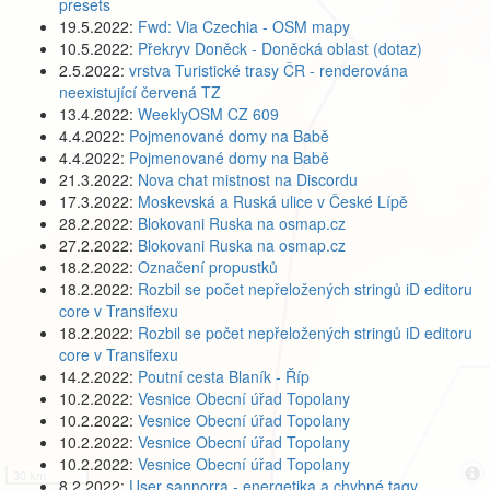
presets
19.5.2022:
Fwd: Via Czechia - OSM mapy
10.5.2022:
Překryv Doněck - Doněcká oblast (dotaz)
2.5.2022:
vrstva Turistické trasy ČR - renderována
neexistující červená TZ
13.4.2022:
WeeklyOSM CZ 609
4.4.2022:
Pojmenované domy na Babě
4.4.2022:
Pojmenované domy na Babě
21.3.2022:
Nova chat mistnost na Discordu
17.3.2022:
Moskevská a Ruská ulice v České Lípě
28.2.2022:
Blokovani Ruska na osmap.cz
27.2.2022:
Blokovani Ruska na osmap.cz
18.2.2022:
Označení propustků
18.2.2022:
Rozbil se počet nepřeložených stringů iD editoru
core v Transifexu
18.2.2022:
Rozbil se počet nepřeložených stringů iD editoru
core v Transifexu
14.2.2022:
Poutní cesta Blaník - Říp
10.2.2022:
Vesnice Obecní úřad Topolany
10.2.2022:
Vesnice Obecní úřad Topolany
10.2.2022:
Vesnice Obecní úřad Topolany
10.2.2022:
Vesnice Obecní úřad Topolany
30 km
8.2.2022:
User sannorra - energetika a chybné tagy