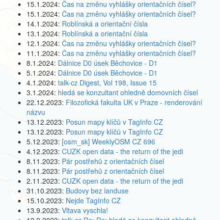
15.1.2024:
Čas na změnu vyhlášky orientačních čísel?
15.1.2024:
Čas na změnu vyhlášky orientačních čísel?
14.1.2024:
Roblínská a orientační čísla
13.1.2024:
Roblínská a orientační čísla
12.1.2024:
Čas na změnu vyhlášky orientačních čísel?
11.1.2024:
Čas na změnu vyhlášky orientačních čísel?
8.1.2024:
Dálnice D0 úsek Běchovice - D1
5.1.2024:
Dálnice D0 úsek Běchovice - D1
4.1.2024:
talk-cz Digest, Vol 198, Issue 15
3.1.2024:
hledá se konzultant ohledně domovních čísel
22.12.2023:
Filozofická fakulta UK v Praze - renderování
názvu
13.12.2023:
Posun mapy klíčů v TagInfo CZ
13.12.2023:
Posun mapy klíčů v TagInfo CZ
5.12.2023:
[osm_sk] WeeklyOSM CZ 696
4.12.2023:
CUZK open data - the return of the jedi
8.11.2023:
Pár postřehů z orientačních čísel
8.11.2023:
Pár postřehů z orientačních čísel
2.11.2023:
CUZK open data - the return of the jedi
31.10.2023:
Budovy bez landuse
15.10.2023:
Nejde TagInfo CZ
13.9.2023:
Vltava vyschla!