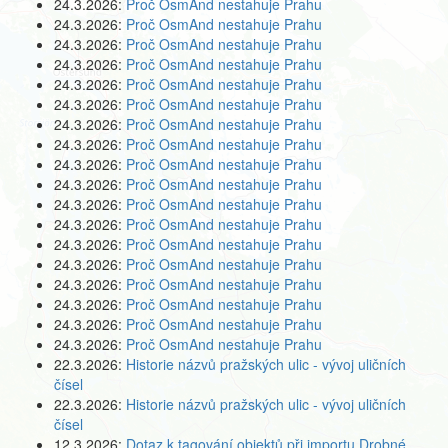
24.3.2026:
Proč OsmAnd nestahuje Prahu
24.3.2026:
Proč OsmAnd nestahuje Prahu
24.3.2026:
Proč OsmAnd nestahuje Prahu
24.3.2026:
Proč OsmAnd nestahuje Prahu
24.3.2026:
Proč OsmAnd nestahuje Prahu
24.3.2026:
Proč OsmAnd nestahuje Prahu
24.3.2026:
Proč OsmAnd nestahuje Prahu
24.3.2026:
Proč OsmAnd nestahuje Prahu
24.3.2026:
Proč OsmAnd nestahuje Prahu
24.3.2026:
Proč OsmAnd nestahuje Prahu
24.3.2026:
Proč OsmAnd nestahuje Prahu
24.3.2026:
Proč OsmAnd nestahuje Prahu
24.3.2026:
Proč OsmAnd nestahuje Prahu
24.3.2026:
Proč OsmAnd nestahuje Prahu
24.3.2026:
Proč OsmAnd nestahuje Prahu
24.3.2026:
Proč OsmAnd nestahuje Prahu
24.3.2026:
Proč OsmAnd nestahuje Prahu
24.3.2026:
Proč OsmAnd nestahuje Prahu
22.3.2026:
Historie názvů pražských ulic - vývoj uličních
čísel
22.3.2026:
Historie názvů pražských ulic - vývoj uličních
čísel
12.3.2026:
Dotaz k tagování objektů při importu Drobné