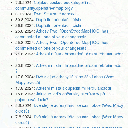
7.9.2024:
Nějakou českou podkategorii na
community.openstreetmap.org?
6.9.2024:
Fwd: Smazané adresy
30.8.2024:
Duplicitní orientační čísla
26.8.2024:
Duplicitní orientační čísla
25.8.2024:
Adresy Fwd: [OpenStreetMap] IOOI has
commented on one of your changesets
25.8.2024:
Adresy Fwd: [OpenStreetMap] IOOI has
commented on one of your changesets
24.8.2024:
Adresní místa - hromadné přidání ref:ruian:addr
?
23.8.2024:
Adresní místa - hromadné přidání ref:ruian:addr
?
17.8.2024:
Dvě stejné adresy lišící se částí obce (Was:
Mapy okresů)
17.8.2024:
Adresní místa s duplicitními ref:ruian:addr
15.8.2024:
Jak je to teď s občanskými průkazy při
pojmenování ulic?
8.8.2024:
Dvě stejné adresy lišící se částí obce (Was: Mapy
okresů)
7.8.2024:
Dvě stejné adresy lišící se částí obce (Was: Mapy
okresů)