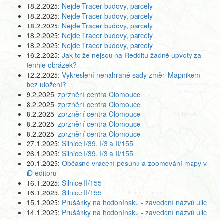
18.2.2025:
Nejde Tracer budovy, parcely
18.2.2025:
Nejde Tracer budovy, parcely
18.2.2025:
Nejde Tracer budovy, parcely
18.2.2025:
Nejde Tracer budovy, parcely
18.2.2025:
Nejde Tracer budovy, parcely
16.2.2025:
Jak to že nejsou na Redditu žádné upvoty za
tenhle obrázek?
12.2.2025:
Vykreslení nenahrané sady změn Mapnikem
bez uložení?
9.2.2025:
zprznění centra Olomouce
8.2.2025:
zprznění centra Olomouce
8.2.2025:
zprznění centra Olomouce
8.2.2025:
zprznění centra Olomouce
8.2.2025:
zprznění centra Olomouce
27.1.2025:
Silnice I/39, I/3 a II/155
26.1.2025:
Silnice I/39, I/3 a II/155
20.1.2025:
Občasné vracení posunu a zoomování mapy v
iD editoru
16.1.2025:
Silnice II/155
16.1.2025:
Silnice II/155
15.1.2025:
Prušánky na hodonínsku - zavedení názvů ulic
14.1.2025:
Prušánky na hodonínsku - zavedení názvů ulic