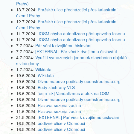
Prahy)
13.7.2024:
Pražské ulice přecházející přes katastrální
území Prahy
12.7.2024:
Pražské ulice přecházející přes katastrální
území Prahy
11.7.2024:
JOSM chyba autentizace přístupového tokenu
11.7.2024:
JOSM chyba autentizace přístupového tokenu
7.7.2024:
Pár věcí k dvojitému číslování
7.7.2024:
[EXTERNAL] Pár věcí k dvojitému číslování
4.7.2024:
Využití vymezených jednotek stavebních objektů
s více domy
1.7.2024:
Wikidata
19.6.2024:
Wikidata
19.6.2024:
Divne mapove podklady openstreetmap.org
18.6.2024:
Body záchrany VLS
16.6.2024:
[osm_sk] Vandalizmus a utok na OSM
16.6.2024:
Divne mapove podklady openstreetmap.org
13.6.2024:
Plazova sezona zacina
11.6.2024:
Plazova sezona zacina
21.5.2024:
[EXTERNAL] Pár věcí k dvojitému číslování
16.5.2024:
podivné ulice v Olomouci
16.5.2024:
podivné ulice v Olomouci