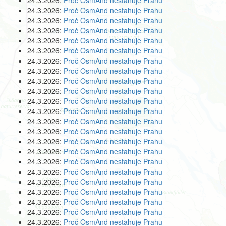
24.3.2026:
Proč OsmAnd nestahuje Prahu
24.3.2026:
Proč OsmAnd nestahuje Prahu
24.3.2026:
Proč OsmAnd nestahuje Prahu
24.3.2026:
Proč OsmAnd nestahuje Prahu
24.3.2026:
Proč OsmAnd nestahuje Prahu
24.3.2026:
Proč OsmAnd nestahuje Prahu
24.3.2026:
Proč OsmAnd nestahuje Prahu
24.3.2026:
Proč OsmAnd nestahuje Prahu
24.3.2026:
Proč OsmAnd nestahuje Prahu
24.3.2026:
Proč OsmAnd nestahuje Prahu
24.3.2026:
Proč OsmAnd nestahuje Prahu
24.3.2026:
Proč OsmAnd nestahuje Prahu
24.3.2026:
Proč OsmAnd nestahuje Prahu
24.3.2026:
Proč OsmAnd nestahuje Prahu
24.3.2026:
Proč OsmAnd nestahuje Prahu
24.3.2026:
Proč OsmAnd nestahuje Prahu
24.3.2026:
Proč OsmAnd nestahuje Prahu
24.3.2026:
Proč OsmAnd nestahuje Prahu
24.3.2026:
Proč OsmAnd nestahuje Prahu
24.3.2026:
Proč OsmAnd nestahuje Prahu
24.3.2026:
Proč OsmAnd nestahuje Prahu
24.3.2026:
Proč OsmAnd nestahuje Prahu
24.3.2026:
Proč OsmAnd nestahuje Prahu