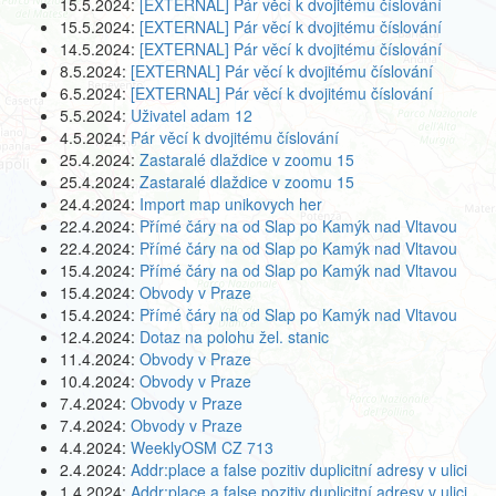
15.5.2024:
[EXTERNAL] Pár věcí k dvojitému číslování
15.5.2024:
[EXTERNAL] Pár věcí k dvojitému číslování
14.5.2024:
[EXTERNAL] Pár věcí k dvojitému číslování
8.5.2024:
[EXTERNAL] Pár věcí k dvojitému číslování
6.5.2024:
[EXTERNAL] Pár věcí k dvojitému číslování
5.5.2024:
Uživatel adam 12
4.5.2024:
Pár věcí k dvojitému číslování
25.4.2024:
Zastaralé dlaždice v zoomu 15
25.4.2024:
Zastaralé dlaždice v zoomu 15
24.4.2024:
Import map unikovych her
22.4.2024:
Přímé čáry na od Slap po Kamýk nad Vltavou
22.4.2024:
Přímé čáry na od Slap po Kamýk nad Vltavou
15.4.2024:
Přímé čáry na od Slap po Kamýk nad Vltavou
15.4.2024:
Obvody v Praze
15.4.2024:
Přímé čáry na od Slap po Kamýk nad Vltavou
12.4.2024:
Dotaz na polohu žel. stanic
11.4.2024:
Obvody v Praze
10.4.2024:
Obvody v Praze
7.4.2024:
Obvody v Praze
7.4.2024:
Obvody v Praze
4.4.2024:
WeeklyOSM CZ 713
2.4.2024:
Addr:place a false pozitiv duplicitní adresy v ulici
1.4.2024:
Addr:place a false pozitiv duplicitní adresy v ulici