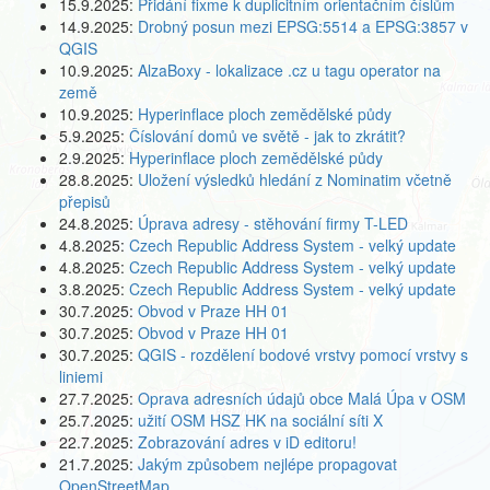
15.9.2025:
Přidání fixme k duplicitním orientačním číslům
14.9.2025:
Drobný posun mezi EPSG:5514 a EPSG:3857 v
QGIS
10.9.2025:
AlzaBoxy - lokalizace .cz u tagu operator na
země
10.9.2025:
Hyperinflace ploch zemědělské půdy
5.9.2025:
Číslování domů ve světě - jak to zkrátit?
2.9.2025:
Hyperinflace ploch zemědělské půdy
28.8.2025:
Uložení výsledků hledání z Nominatim včetně
přepisů
24.8.2025:
Úprava adresy - stěhování firmy T-LED
4.8.2025:
Czech Republic Address System - velký update
4.8.2025:
Czech Republic Address System - velký update
3.8.2025:
Czech Republic Address System - velký update
30.7.2025:
Obvod v Praze HH 01
30.7.2025:
Obvod v Praze HH 01
30.7.2025:
QGIS - rozdělení bodové vrstvy pomocí vrstvy s
liniemi
27.7.2025:
Oprava adresních údajů obce Malá Úpa v OSM
25.7.2025:
užití OSM HSZ HK na sociální síti X
22.7.2025:
Zobrazování adres v iD editoru!
21.7.2025:
Jakým způsobem nejlépe propagovat
OpenStreetMap