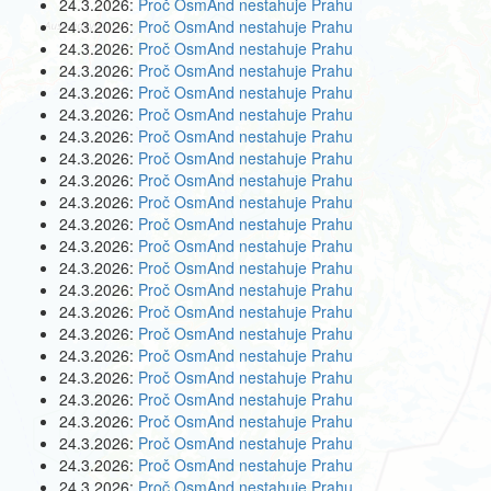
24.3.2026:
Proč OsmAnd nestahuje Prahu
24.3.2026:
Proč OsmAnd nestahuje Prahu
24.3.2026:
Proč OsmAnd nestahuje Prahu
24.3.2026:
Proč OsmAnd nestahuje Prahu
24.3.2026:
Proč OsmAnd nestahuje Prahu
24.3.2026:
Proč OsmAnd nestahuje Prahu
24.3.2026:
Proč OsmAnd nestahuje Prahu
24.3.2026:
Proč OsmAnd nestahuje Prahu
24.3.2026:
Proč OsmAnd nestahuje Prahu
24.3.2026:
Proč OsmAnd nestahuje Prahu
24.3.2026:
Proč OsmAnd nestahuje Prahu
24.3.2026:
Proč OsmAnd nestahuje Prahu
24.3.2026:
Proč OsmAnd nestahuje Prahu
24.3.2026:
Proč OsmAnd nestahuje Prahu
24.3.2026:
Proč OsmAnd nestahuje Prahu
24.3.2026:
Proč OsmAnd nestahuje Prahu
24.3.2026:
Proč OsmAnd nestahuje Prahu
24.3.2026:
Proč OsmAnd nestahuje Prahu
24.3.2026:
Proč OsmAnd nestahuje Prahu
24.3.2026:
Proč OsmAnd nestahuje Prahu
24.3.2026:
Proč OsmAnd nestahuje Prahu
24.3.2026:
Proč OsmAnd nestahuje Prahu
24.3.2026:
Proč OsmAnd nestahuje Prahu