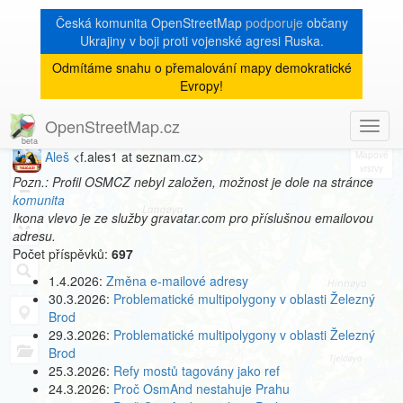
Česká komunita OpenStreetMap
podporuje
občany
Ukrajiny v boji proti vojenské agresi Ruska.
Odmítáme snahu o přemalování mapy demokratické
[Talk-cz]
« zpět na archiv
|
Evropy!
Profil autora
OpenStreetMap.cz
Toggl
8
navig
Aleš
<f.ales1 at seznam.cz>
+
Pozn.: Profil OSMCZ nebyl založen, možnost je dole na stránce
−
komunita
Ikona vlevo je ze služby gravatar.com pro příslušnou emailovou
adresu.
Počet příspěvků:
697
1.4.2026:
Změna e-mailové adresy
30.3.2026:
Problematické multipolygony v oblasti Železný
Brod
29.3.2026:
Problematické multipolygony v oblasti Železný
Brod
25.3.2026:
Refy mostů tagovány jako ref
24.3.2026:
Proč OsmAnd nestahuje Prahu