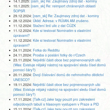
14.1.2025:
[osm_sk] Re: Zaujimavy zdroj dat - kominy
10.1.2025:
[osm_sk] Re: reimport chránených oblastí
ŠOPSR
29.12.2024:
[osm_sk] Re: Zaujimavy zdroj dat - kominy
28.12.2024:
Úklid: Adresa: v RÚIAN AM zrušeno.
11.12.2024:
Stažení linií ulic z dat ČÚZK
11.12.2024:
Kde si testovat Nominatim s vlastními
úpravami?
11.12.2024:
Kde si testovat Nominatim s vlastními
úpravami?
24.11.2024:
Fotka do Redditu
24.11.2024:
Prosba o poslání fotky do r/Czech
23.11.2024:
Největší části obce bez pojmenovaných ulic
(Was: Existuje nějaký nástroj na spojování sledu čísel domů
pomocí čáry?)
20.11.2024:
Dvojí číslování domů do nehmotného dědictví
UNESCO?
19.11.2024:
Největší části obce bez pojmenovaných ulic
(Was: Existuje nějaký nástroj na spojování sledu čísel domů
pomocí čáry?)
17.11.2024:
[Talk-cz] Jake tagy pouzit pro zakresleni
odjezdovych tabulí s hlasovym vystupem v Praze a PID
15.11.2024:
[Talk-cz] Jake tagy pouzit pro zakresleni