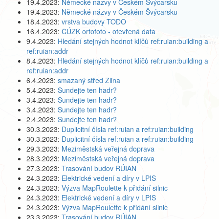
19.4.2023:
Německé názvy v Českém Švýcarsku
19.4.2023:
Německé názvy v Českém Švýcarsku
18.4.2023:
vrstva budovy TODO
16.4.2023:
ČÚZK ortofoto - otevřená data
9.4.2023:
Hledání stejných hodnot klíčů ref:ruian:building a
ref:ruian:addr
8.4.2023:
Hledání stejných hodnot klíčů ref:ruian:building a
ref:ruian:addr
6.4.2023:
smazaný střed Zlina
5.4.2023:
Sundejte ten hadr?
3.4.2023:
Sundejte ten hadr?
3.4.2023:
Sundejte ten hadr?
2.4.2023:
Sundejte ten hadr?
30.3.2023:
Duplicitní čísla ref:ruian a ref:ruian:building
30.3.2023:
Duplicitní čísla ref:ruian a ref:ruian:building
29.3.2023:
Meziměstská veřejná doprava
28.3.2023:
Meziměstská veřejná doprava
27.3.2023:
Trasování budov RÚIAN
24.3.2023:
Elektrické vedení a díry v LPIS
24.3.2023:
Výzva MapRoulette k přidání silnic
24.3.2023:
Elektrické vedení a díry v LPIS
24.3.2023:
Výzva MapRoulette k přidání silnic
23.3.2023:
Trasování budov RÚIAN