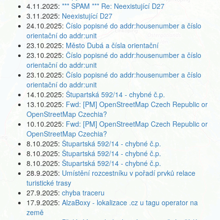
4.11.2025:
*** SPAM *** Re: Neexistující D27
3.11.2025:
Neexistující D27
24.10.2025:
Číslo popisné do addr:housenumber a číslo
orientační do addr:unit
23.10.2025:
Město Dubá a čísla orientační
23.10.2025:
Číslo popisné do addr:housenumber a číslo
orientační do addr:unit
23.10.2025:
Číslo popisné do addr:housenumber a číslo
orientační do addr:unit
14.10.2025:
Štupartská 592/14 - chybné č.p.
13.10.2025:
Fwd: [PM] OpenStreetMap Czech Republic or
OpenStreetMap Czechia?
10.10.2025:
Fwd: [PM] OpenStreetMap Czech Republic or
OpenStreetMap Czechia?
8.10.2025:
Štupartská 592/14 - chybné č.p.
8.10.2025:
Štupartská 592/14 - chybné č.p.
8.10.2025:
Štupartská 592/14 - chybné č.p.
28.9.2025:
Umístění rozcestníku v pořadí prvků relace
turistické trasy
27.9.2025:
chyba traceru
17.9.2025:
AlzaBoxy - lokalizace .cz u tagu operator na
země