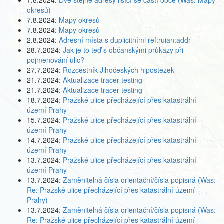
7.8.2024:
Dvě stejné adresy lišící se částí obce (Was: Mapy
okresů)
7.8.2024:
Mapy okresů
7.8.2024:
Mapy okresů
2.8.2024:
Adresní místa s duplicitními ref:ruian:addr
28.7.2024:
Jak je to teď s občanskými průkazy při
pojmenování ulic?
27.7.2024:
Rozcestník Jihočeských hipostezek
21.7.2024:
Aktualizace tracer-testing
21.7.2024:
Aktualizace tracer-testing
18.7.2024:
Pražské ulice přecházející přes katastrální
území Prahy
15.7.2024:
Pražské ulice přecházející přes katastrální
území Prahy
14.7.2024:
Pražské ulice přecházející přes katastrální
území Prahy
13.7.2024:
Pražské ulice přecházející přes katastrální
území Prahy
13.7.2024:
Zaměnitelná čísla orientační/čísla popisná (Was:
Re: Pražské ulice přecházející přes katastrální území
Prahy)
13.7.2024:
Zaměnitelná čísla orientační/čísla popisná (Was:
Re: Pražské ulice přecházející přes katastrální území