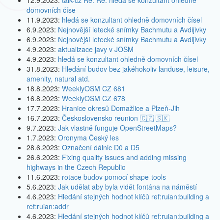
12.9.2023:
talk-cz Re: Re: hledá se konzultant ohledně
domovních číse
11.9.2023:
hledá se konzultant ohledně domovních čísel
6.9.2023:
Nejnovější letecké snímky Bachmutu a Avdijivky
6.9.2023:
Nejnovější letecké snímky Bachmutu a Avdijivky
4.9.2023:
aktualizace javy v JOSM
4.9.2023:
hledá se konzultant ohledně domovních čísel
31.8.2023:
Hledání budov bez jakéhokoliv landuse, leisure,
amenity, natural atd.
18.8.2023:
WeeklyOSM CZ 681
16.8.2023:
WeeklyOSM CZ 678
17.7.2023:
Hranice okresů Domažlice a Plzeň-Jih
16.7.2023:
Československo reunion 🇨🇿 🇸🇰
9.7.2023:
Jak vlastně funguje OpenStreetMaps?
1.7.2023:
Oronyma Český les
28.6.2023:
Označení dálnic D0 a D5
26.6.2023:
Fixing quality issues and adding missing
highways in the Czech Republic
11.6.2023:
rotace budov pomocí shape-tools
5.6.2023:
Jak udělat aby byla vidět fontána na náměstí
4.6.2023:
Hledání stejných hodnot klíčů ref:ruian:building a
ref:ruian:addr
4.6.2023:
Hledání stejných hodnot klíčů ref:ruian:building a