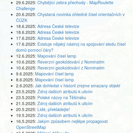
29.6.2025:
Chybějící zebra přechody - MapRoulette
Challenge
20.6.2025:
Chystaná novinka ohledně čísel orientačních v
ČÚZK
18.6.2025:
Adresa České televize
18.6.2025:
Adresa České televize
17.6.2025:
Adresa České televize
17.6.2025:
Existuje nějaký nástroj na spojování sledu čísel
domů pomocí čáry?
12.6.2025:
Mapování čísel lamp
10.6.2025:
Reverzní geokódování z Nominatim
10.6.2025:
Reverzní geokódování z Nominatim
9.6.2025:
Mapování čísel lamp
8.6.2025:
Mapování čísel lamp
2.6.2025:
Jak dohledat v historii zrejme smazany objekt
23.5.2025:
Zdroj dalších atributů k ulicím
23.5.2025:
Polské názvy na Těšínsku
21.5.2025:
Zdroj dalších atributů k ulicím
20.5.2025:
Lidé, překládejte!
19.5.2025:
Zdroj dalších atributů k ulicím
16.5.2025:
Jakým způsobem nejlépe propagovat
OpenStreetMap