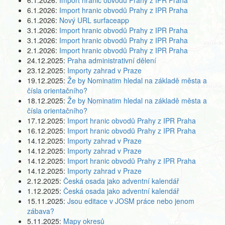
6.1.2026:
Import hranic obvodů Prahy z IPR Praha
6.1.2026:
Import hranic obvodů Prahy z IPR Praha
6.1.2026:
Nový URL surfaceapp
3.1.2026:
Import hranic obvodů Prahy z IPR Praha
3.1.2026:
Import hranic obvodů Prahy z IPR Praha
2.1.2026:
Import hranic obvodů Prahy z IPR Praha
24.12.2025:
Praha administrativní dělení
23.12.2025:
Importy zahrad v Praze
19.12.2025:
Že by Nominatim hledal na základě města a
čísla orientačního?
18.12.2025:
Že by Nominatim hledal na základě města a
čísla orientačního?
17.12.2025:
Import hranic obvodů Prahy z IPR Praha
16.12.2025:
Import hranic obvodů Prahy z IPR Praha
14.12.2025:
Importy zahrad v Praze
14.12.2025:
Importy zahrad v Praze
14.12.2025:
Import hranic obvodů Prahy z IPR Praha
14.12.2025:
Importy zahrad v Praze
2.12.2025:
Česká osada jako adventní kalendář
1.12.2025:
Česká osada jako adventní kalendář
15.11.2025:
Jsou editace v JOSM práce nebo jenom
zábava?
5.11.2025:
Mapy okresů