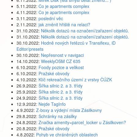
6.11.2022:
Mirek Dlsk (Má smysl dělat změnu... )
5.11.2022:
Co je apartments complex
4.11.2022:
Co je apartments complex
3.11.2022:
poslední věc
2.11.2022:
jak změnit hřiště na relaci?
31.10.2022:
Několik dotazů na označení/zařazení objektů.
31.10.2022:
Několik dotazů na označení/zařazení objektů.
30.10.2022:
Hodně nových řetězců v Transifexu, iD
Editor/presets
30.10.2022:
Nepřesnost v navigaci
14.10.2022:
WeeklyOSM CZ 635
6.10.2022:
Foody pozice a velikost
6.10.2022:
Pražské obvody
4.10.2022:
Klíč rekreačního území z vrstvy ČÚZK
26.9.2022:
Šířka silnic 2. a 3. třídy
25.9.2022:
Šířka silnic 2. a 3. třídy
24.9.2022:
Šířka silnic 2. a 3. třídy
12.9.2022:
Nejde TagInfo
4.9.2022:
Z-boxy a výdejní místa Zásilkovny
29.8.2022:
Schránky na zásilky
24.8.2022:
Značka amenity=parcel_locker u Zásilkoven?
20.8.2022:
Pražské obvody
4.8.2022:
Pohyb ve chráněných oblastech