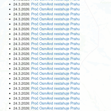
24.3.2026:
Proč OsmAnd nestahuje Prahu
24.3.2026:
Proč OsmAnd nestahuje Prahu
24.3.2026:
Proč OsmAnd nestahuje Prahu
24.3.2026:
Proč OsmAnd nestahuje Prahu
24.3.2026:
Proč OsmAnd nestahuje Prahu
24.3.2026:
Proč OsmAnd nestahuje Prahu
24.3.2026:
Proč OsmAnd nestahuje Prahu
24.3.2026:
Proč OsmAnd nestahuje Prahu
24.3.2026:
Proč OsmAnd nestahuje Prahu
24.3.2026:
Proč OsmAnd nestahuje Prahu
24.3.2026:
Proč OsmAnd nestahuje Prahu
24.3.2026:
Proč OsmAnd nestahuje Prahu
24.3.2026:
Proč OsmAnd nestahuje Prahu
24.3.2026:
Proč OsmAnd nestahuje Prahu
24.3.2026:
Proč OsmAnd nestahuje Prahu
24.3.2026:
Proč OsmAnd nestahuje Prahu
24.3.2026:
Proč OsmAnd nestahuje Prahu
24.3.2026:
Proč OsmAnd nestahuje Prahu
24.3.2026:
Proč OsmAnd nestahuje Prahu
24.3.2026:
Proč OsmAnd nestahuje Prahu
24.3.2026:
Proč OsmAnd nestahuje Prahu
24.3.2026:
Proč OsmAnd nestahuje Prahu