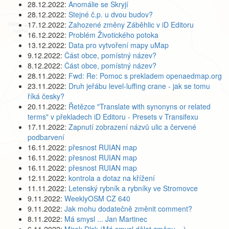
28.12.2022:
Anomálie se Skryjí
28.12.2022:
Stejné č.p. u dvou budov?
17.12.2022:
Zahozené změny Záběhlic v iD Editoru
16.12.2022:
Problém Životického potoka
13.12.2022:
Data pro vytvoření mapy uMap
9.12.2022:
Část obce, pomístný název?
8.12.2022:
Část obce, pomístný název?
28.11.2022:
Fwd: Re: Pomoc s prekladem openaedmap.org
23.11.2022:
Druh jeřábu level-luffing crane - jak se tomu
říká česky?
20.11.2022:
Řetězce "Translate with synonyns or related
terms" v překladech iD Editoru - Presets v Transifexu
17.11.2022:
Zapnutí zobrazení názvů ulic a červené
podbarvení
16.11.2022:
přesnost RUIAN map
16.11.2022:
přesnost RUIAN map
16.11.2022:
přesnost RUIAN map
12.11.2022:
kontrola a dotaz na křížení
11.11.2022:
Letenský rybník a rybníky ve Stromovce
9.11.2022:
WeeklyOSM CZ 640
9.11.2022:
Jak mohu dodatečně změnit comment?
8.11.2022:
Má smysl ... Jan Martinec