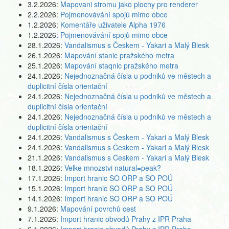
3.2.2026:
Mapovani stromu jako plochy pro renderer
2.2.2026:
Pojmenovávání spojů mimo obce
1.2.2026:
Komentáře uživatele Alpha 1976
1.2.2026:
Pojmenovávání spojů mimo obce
28.1.2026:
Vandalismus s Českem - Yakari a Malý Blesk
26.1.2026:
Mapování stanic pražského metra
25.1.2026:
Mapování staqnic pražského metra
24.1.2026:
Nejednoznačná čísla u podniků ve městech a
duplicitní čísla orientační
24.1.2026:
Nejednoznačná čísla u podniků ve městech a
duplicitní čísla orientační
24.1.2026:
Nejednoznačná čísla u podniků ve městech a
duplicitní čísla orientační
24.1.2026:
Vandalismus s Českem - Yakari a Malý Blesk
24.1.2026:
Vandalismus s Českem - Yakari a Malý Blesk
21.1.2026:
Vandalismus s Českem - Yakari a Malý Blesk
18.1.2026:
Velke mnozstvi natural=peak?
17.1.2026:
Import hranic SO ORP a SO POÚ
15.1.2026:
Import hranic SO ORP a SO POÚ
14.1.2026:
Import hranic SO ORP a SO POÚ
9.1.2026:
Mapování povrchů cest
7.1.2026:
Import hranic obvodů Prahy z IPR Praha