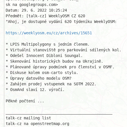
sk na googlegroups.com>

Datum: 29. 6. 2022 10:25:24

Předmět: [talk-cz] WeeklyOSM CZ 620 

"Ahoj, je dostupné vydání 620 týdeníku WeeklyOSM: 

https://weeklyosm.eu/cz/archives/15651
* LPIS Multipolygony s jedním členem. 

* Virtuální stanoviště pro parkování sdílených kol. 

* Odešel Innocent Dibloni Soungal. 

* Skenování historických budov na Ukrajině. 

* Plánované úpravy podmínek pro členství v OSMF. 

* Diskuse kolem osm-carto stylu. 

* Úpravy datového modelu OSM? 

* Zahájen prodej vstupenek na SOTM 2022. 

* OsmAnd slaví 12. výročí. 

Pěkné počtení ... 

_______________________________________________ 

talk-cz mailing list 
