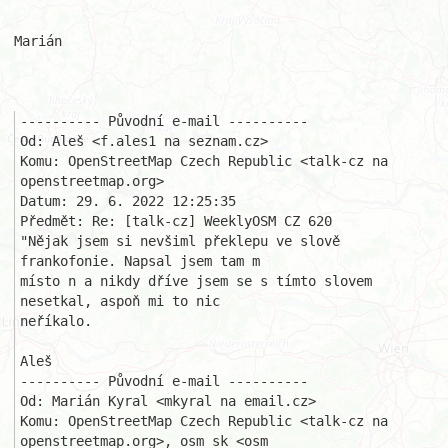
Marián

---------- Původní e-mail ----------

Od: Aleš <f.ales1 na seznam.cz>

Komu: OpenStreetMap Czech Republic <talk-cz na 
openstreetmap.org>

Datum: 29. 6. 2022 12:25:35

Předmět: Re: [talk-cz] WeeklyOSM CZ 620

"Nějak jsem si nevšiml překlepu ve slově 
frankofonie. Napsal jsem tam m 

místo n a nikdy dříve jsem se s tímto slovem 
nesetkal, aspoň mi to nic 

neříkalo.

Aleš

---------- Původní e-mail ----------

Od: Marián Kyral <mkyral na email.cz>

Komu: OpenStreetMap Czech Republic <talk-cz na 
openstreetmap.org>, osm_sk <osm_
