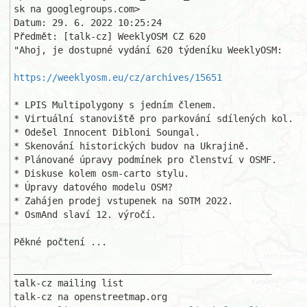
sk na googlegroups.com>

Datum: 29. 6. 2022 10:25:24

Předmět: [talk-cz] WeeklyOSM CZ 620 

"Ahoj, je dostupné vydání 620 týdeníku WeeklyOSM: 

https://weeklyosm.eu/cz/archives/15651
* LPIS Multipolygony s jedním členem. 

* Virtuální stanoviště pro parkování sdílených kol. 

* Odešel Innocent Dibloni Soungal. 

* Skenování historických budov na Ukrajině. 

* Plánované úpravy podmínek pro členství v OSMF. 

* Diskuse kolem osm-carto stylu. 

* Úpravy datového modelu OSM? 

* Zahájen prodej vstupenek na SOTM 2022. 

* OsmAnd slaví 12. výročí. 

Pěkné počtení ... 

_______________________________________________ 

talk-cz mailing list 
