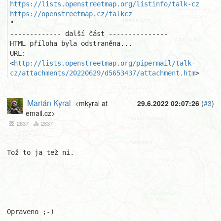
https://lists.openstreetmap.org/listinfo/talk-cz
https://openstreetmap.cz/talkcz
"

------------- další část ---------------

HTML příloha byla odstraněna...

URL: 
<
http://lists.openstreetmap.org/pipermail/talk-
cz/attachments/20220629/d5653437/attachment.htm
>
Marián Kyral
<mkyral at
29.6.2022 02:07:26
(
#3
)
email.cz>
2637
2837
Tož to ja tež ni. 

Opraveno ;-)
