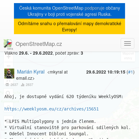
Česká komunita OpenStreetMap
podporuje
občany
Ukrajiny v boji proti vojenské agresi Ruska.
Odmítáme snahu o přemalování mapy demokratické
[Talk-cz]
« zpět na výpis měsíce
|
Evropy!
WeeklyOSM CZ 620
OpenStreetMap.cz
Toggl
8
navig
Vlákno
29.6. - 29.6.2022
, počet zpráv:
3
+
−
Marián Kyral
<mkyral at
29.6.2022 10:19:15
(
#1
)
email.cz>
2637
2837
Ahoj, je dostupné vydání 620 týdeníku WeeklyOSM:

https://weeklyosm.eu/cz/archives/15651
* LPIS Multipolygony s jedním členem.

* Virtuální stanoviště pro parkování sdílených kol.

* Odešel Innocent Dibloni Soungal.
