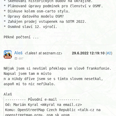
* Skenování historických budov na Ukrajině.

* Plánované úpravy podmínek pro členství v OSMF.

* Diskuse kolem osm-carto stylu.

* Úpravy datového modelu OSM?

* Zahájen prodej vstupenek na SOTM 2022.

* OsmAnd slaví 12. výročí.

Pěkné počtení ...
Aleš
<f.ales1 at seznam.cz>
29.6.2022 12:19:10
(
#2
)
697
Nějak jsem si nevšiml překlepu ve slově frankofonie. 
Napsal jsem tam m místo

n a nikdy dříve jsem se s tímto slovem nesetkal, 
aspoň mi to nic neříkalo.

---------- Původní e-mail ----------

Od: Marián Kyral <mkyral na email.cz>

Komu: OpenStreetMap Czech Republic <talk-cz na 
openstreetmap.org>, osm_sk <osm_
