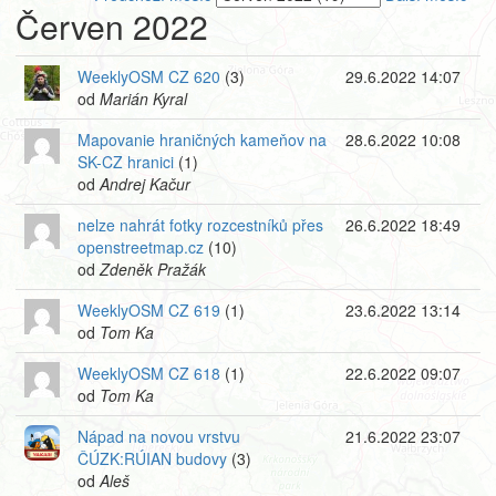
Červen 2022
WeeklyOSM CZ 620
(3)
29.6.2022 14:07
od
Marián Kyral
Mapovanie hraničných kameňov na
28.6.2022 10:08
SK-CZ hranici
(1)
od
Andrej Kačur
nelze nahrát fotky rozcestníků přes
26.6.2022 18:49
openstreetmap.cz
(10)
od
Zdeněk Pražák
WeeklyOSM CZ 619
(1)
23.6.2022 13:14
od
Tom Ka
WeeklyOSM CZ 618
(1)
22.6.2022 09:07
od
Tom Ka
Nápad na novou vrstvu
21.6.2022 23:07
ČÚZK:RÚIAN budovy
(3)
od
Aleš