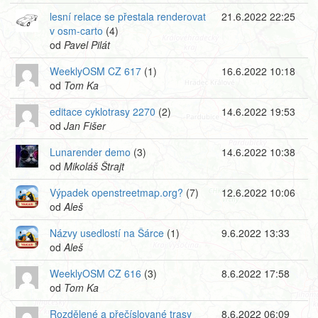
lesní relace se přestala renderovat
21.6.2022 22:25
v osm-carto
(4)
od
Pavel Pilát
WeeklyOSM CZ 617
(1)
16.6.2022 10:18
od
Tom Ka
editace cyklotrasy 2270
(2)
14.6.2022 19:53
od
Jan Fišer
Lunarender demo
(3)
14.6.2022 10:38
od
Mikoláš Štrajt
Výpadek openstreetmap.org?
(7)
12.6.2022 10:06
od
Aleš
Názvy usedlostí na Šárce
(1)
9.6.2022 13:33
od
Aleš
WeeklyOSM CZ 616
(3)
8.6.2022 17:58
od
Tom Ka
Rozdělené a přečíslované trasy
8.6.2022 06:09