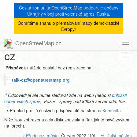
Česká komunita OpenStreetMap
podporuje
občany
Ukrajiny v boji proti vojenské agresi Ruska.
Odmítáme snahu o přemalování mapy demokratické
Archiv
Evropy!
mailové konference talk-
OpenStreetMap.cz
Toggl
8
navig
cz
+
−
Přispěvek
můžete poslat i bez registrace na:
talk-cz@openstreetmap.org
!! Odpovědi je ale nutné sledovat zde na webu (nebo si
přihlásit
odběr všech zpráv
). Pozor - zprávy nad 800kB server odmítne.
→ Přehled profilů českých přispěvatelů na stránce
Komunita
.
Níže jsou zobrazena celá diskuzní vlákna (tak jak to bývá zvykem
na fórech).
« Předchozí měsíc
Další měsíc »