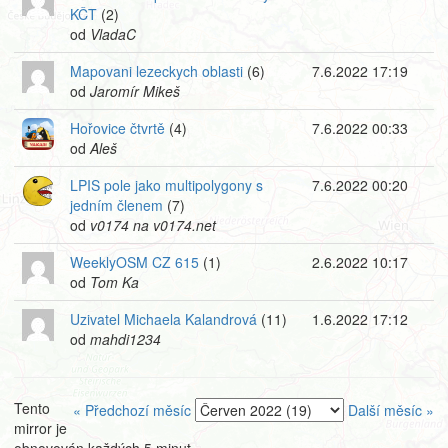
KČT
(2)
od
VladaC
Mapovani lezeckych oblasti
(6)
7.6.2022 17:19
od
Jaromír Mikeš
Hořovice čtvrtě
(4)
7.6.2022 00:33
od
Aleš
LPIS pole jako multipolygony s
7.6.2022 00:20
jedním členem
(7)
od
v0174 na v0174.net
WeeklyOSM CZ 615
(1)
2.6.2022 10:17
od
Tom Ka
Uzivatel Michaela Kalandrová
(11)
1.6.2022 17:12
od
mahdi1234
Tento
« Předchozí měsíc
Další měsíc »
mirror je