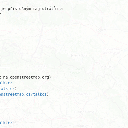
je příslušným magistrátům a 



____

alk-cz
talk-cz
enstreetmap.cz/talkcz
)

____ 

alk-cz