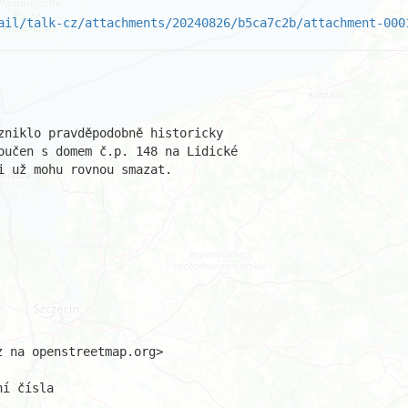
ail/talk-cz/attachments/20240826/b5ca7c2b/attachment-000
zniklo pravděpodobně historicky 

oučen s domem č.p. 148 na Lidické

 už mohu rovnou smazat.

 na openstreetmap.org>

í čísla
