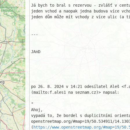
Já bych to bral s rezervou - zvlášť v centu
jeden vchod a naopak jedna budova více vcho
jeden dům může mít vchody z více ulic (a tí
---

JAnD

po 26. 8. 2024 v 14:21 odesílatel Aleš <f.a
(mailto:f.ales1 na seznam.cz)> napsal:

"

Ahoj,

vypadá to, že bordel s duplicitními orient
openstreetmap.org/#map=19/50.534911/14.1303
(
https://www.openstreetmap.org/#map=19/50.