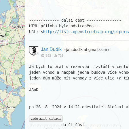
------------- další část ---------------

HTML příloha byla odstraněna...

URL: <
http://lists.openstreetmap.org/piperm
Jan Dudík
<jan.dudik at gmail.com>
393
733
Já bych to bral s rezervou - zvlášť v centu
jeden vchod a naopak jedna budova více vcho
jeden dům může mít vchody z více ulic (a tím
---

JAnD

po 26. 8. 2024 v 14:21 odesílatel Aleš <f.al
zobrazit citaci
------------- další část ---------------
