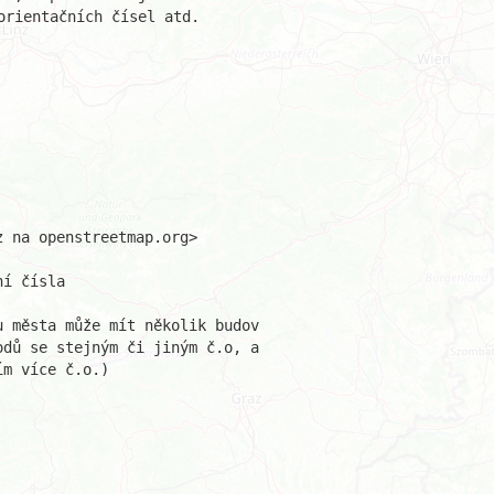
rientačních čísel atd.

 na openstreetmap.org>

í čísla

 města může mít několik budov 

dů se stejným či jiným č.o, a 

m více č.o.) 
