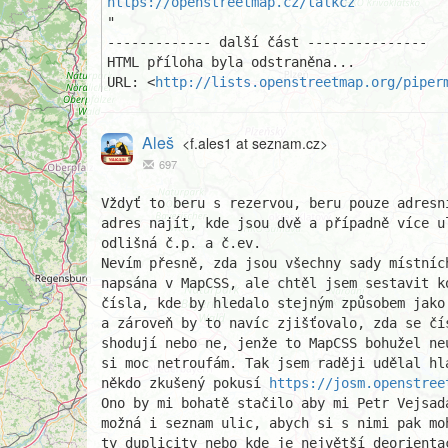
https://openstreetmap.cz/talkcz
"

------------- další část ---------------

HTML příloha byla odstraněna...

URL: <
http://lists.openstreetmap.org/piper
Aleš
<f.ales1 at seznam.cz>
697
Vždyť to beru s rezervou, beru pouze adresn
adres najít, kde jsou dvě a případně více u
odlišná č.p. a č.ev.

Nevím přesně, zda jsou všechny sady místníc
napsána v MapCSS, ale chtěl jsem sestavit k
čísla, kde by hledalo stejným způsobem jako
a zároveň by to navíc zjišťovalo, zda se čí
shodují nebo ne, jenže to MapCSS bohužel ne
si moc netroufám. Tak jsem raději udělal hl
někdo zkušený pokusí 
https://josm.openstree
Ono by mi bohatě stačilo aby mi Petr Vejsad
možná i seznam ulic, abych si s nimi pak mo
ty duplicity nebo kde je největší deorienta