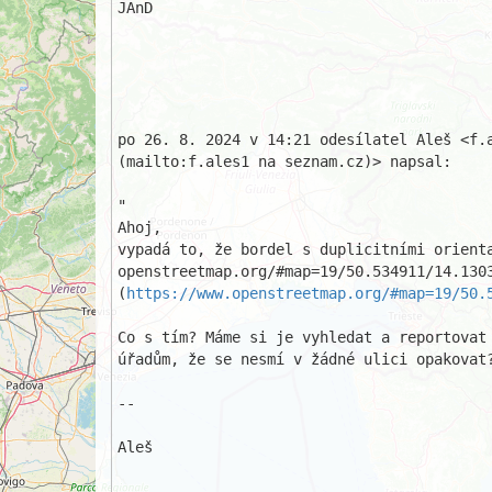
JAnD

po 26. 8. 2024 v 14:21 odesílatel Aleš <f.a
(mailto:f.ales1 na seznam.cz)> napsal:

"

Ahoj,

vypadá to, že bordel s duplicitními orient
openstreetmap.org/#map=19/50.534911/14.1303
(
https://www.openstreetmap.org/#map=19/50.
Co s tím? Máme si je vyhledat a reportovat 
úřadům, že se nesmí v žádné ulici opakovat?
-- 

Aleš
