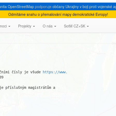
nita OpenStreetMap
podporuje
občany Ukrajiny v boji proti vojenské a
Odmítáme snahu o přemalování mapy demokratické Evropy!
ční čísla
moci
Projekty
O nás
SotM CZ+SK
čními čísly je všude 
https://www.
9

je příslušným magistrátům a 
