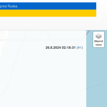
gresi Ruska.
« zpět na výpis měsíce
|
26.8.2024 02:18:31
(
#1
)