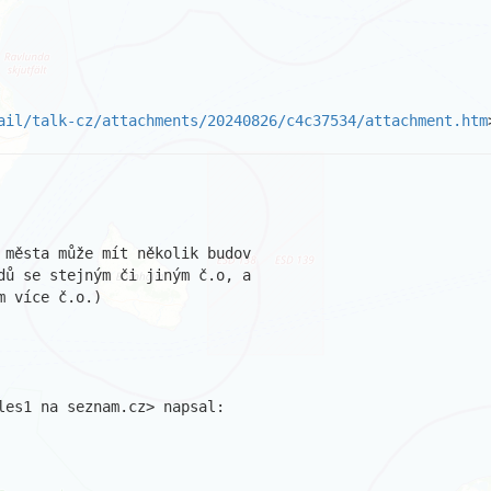
ail/talk-cz/attachments/20240826/c4c37534/attachment.htm
 města může mít několik budov

dů se stejným či jiným č.o, a

 více č.o.)

es1 na seznam.cz> napsal:
