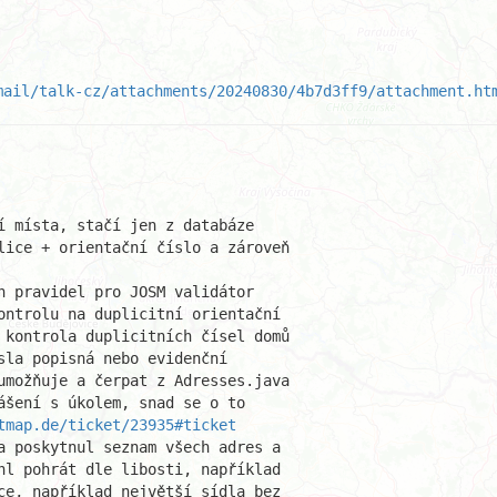
mail/talk-cz/attachments/20240830/4b7d3ff9/attachment.ht
í místa, stačí jen z databáze 

lice + orientační číslo a zároveň

h pravidel pro JOSM validátor 

ontrolu na duplicitní orientační 

 kontrola duplicitních čísel domů

sla popisná nebo evidenční 

umožňuje a čerpat z Adresses.java

ášení s úkolem, snad se o to 

tmap.de/ticket/23935#ticket
a poskytnul seznam všech adres a 

hl pohrát dle libosti, například 

ce, například největší sídla bez 
