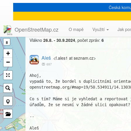
Česká komu
[Talk-cz] Duplicitní orienta
OpenStreetMap.cz
O mapě
Využití
Jak po
Vlákno
26.8. - 30.9.2024
, počet zpráv:
6
8
+
Aleš
<f.ales1 at seznam.cz>
−
697
Ahoj,

vypadá to, že bordel s duplicitními orienta
openstreetmap.org/#map=19/50.534911/14.13038
Co s tím? Máme si je vyhledat a reportovat 
úřadům, že se nesmí v žádné ulici opakovat?

-- 

Aleš
