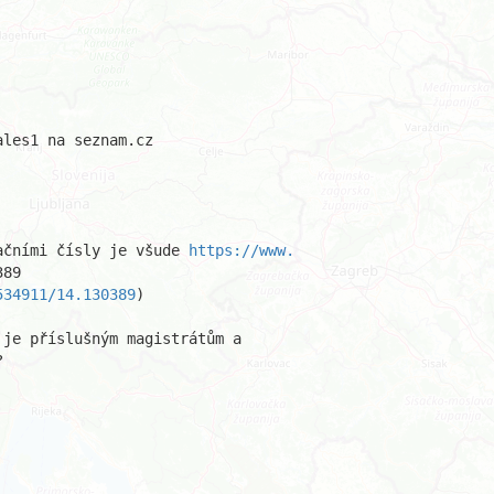
les1 na seznam.cz

ačními čísly je všude 
https://www.
89

534911/14.130389
)

je příslušným magistrátům a 


