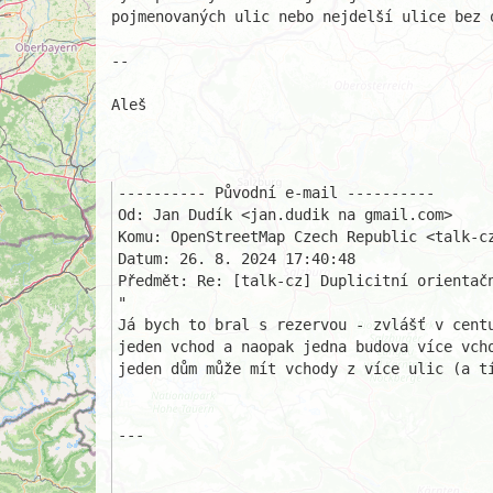
pojmenovaných ulic nebo nejdelší ulice bez o
-- 

Aleš

---------- Původní e-mail ----------

Od: Jan Dudík <jan.dudik na gmail.com>

Komu: OpenStreetMap Czech Republic <talk-cz
Datum: 26. 8. 2024 17:40:48

Předmět: Re: [talk-cz] Duplicitní orientačn
"

Já bych to bral s rezervou - zvlášť v centu
jeden vchod a naopak jedna budova více vcho
jeden dům může mít vchody z více ulic (a tí
---
