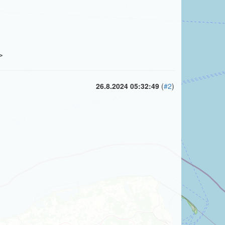
>
26.8.2024 05:32:49
(
#2
)