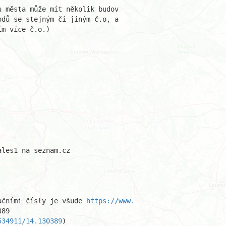
 města může mít několik budov 

dů se stejným či jiným č.o, a 

m více č.o.) 

les1 na seznam.cz

ačními čísly je všude 
https://www.
89

534911/14.130389
)
