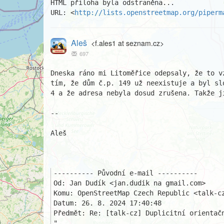
HTML příloha byla odstraněna...

URL: <
http://lists.openstreetmap.org/piperm
Aleš
<f.ales1 at seznam.cz>
697
Dneska ráno mi Litoměřice odepsaly, že to v
tím, že dům č.p. 149 už neexistuje a byl sl
4 a že adresa nebyla dosud zrušena. Takže ji
-- 

Aleš

---------- Původní e-mail ----------

Od: Jan Dudík <jan.dudik na gmail.com>

Komu: OpenStreetMap Czech Republic <talk-cz
Datum: 26. 8. 2024 17:40:48

Předmět: Re: [talk-cz] Duplicitní orientačn
"
