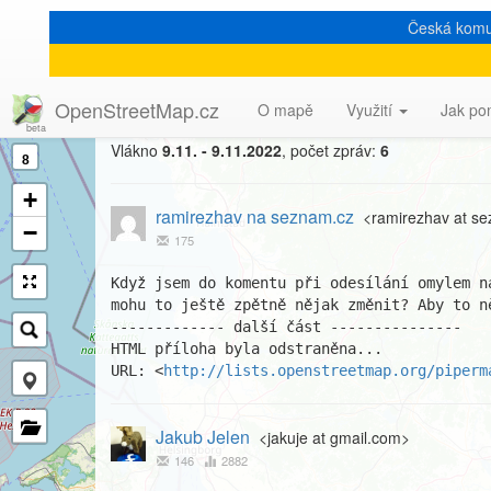
Česká komu
[Talk-cz] Jak mohu doda
OpenStreetMap.cz
O mapě
Využití
Jak po
Vlákno
9.11. - 9.11.2022
, počet zpráv:
6
8
+
ramirezhav na seznam.cz
<ramirezhav at s
−
175
Když jsem do komentu při odesílání omylem n
mohu to ještě zpětně nějak změnit? Aby to ně
------------- další část ---------------

HTML příloha byla odstraněna...

URL: <
http://lists.openstreetmap.org/piperm
Jakub Jelen
<jakuje at gmail.com>
146
2882