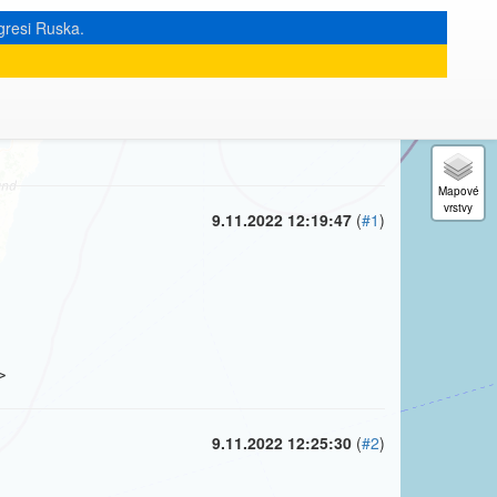
gresi Ruska.
« zpět na výpis měsíce
|
9.11.2022 12:19:47
(
#1
)
>
9.11.2022 12:25:30
(
#2
)