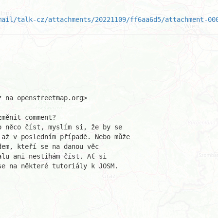
mail/talk-cz/attachments/20221109/ff6aa6d5/attachment-00
 na openstreetmap.org>

měnit comment?

 něco číst, myslím si, že by se 

až v posledním případě. Nebo může

em, kteří se na danou věc 

lu ani nestíhám číst. Ať si 

e na některé tutoriály k JOSM.
