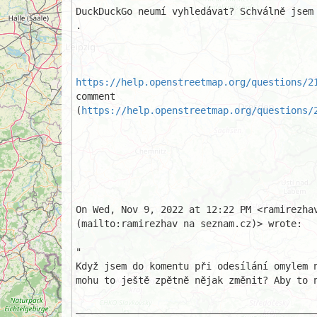
DuckDuckGo neumí vyhledávat? Schválně jsem 
. 

https://help.openstreetmap.org/questions/2
comment

(
https://help.openstreetmap.org/questions/
On Wed, Nov 9, 2022 at 12:22 PM <ramirezhav
(mailto:ramirezhav na seznam.cz)> wrote:

"

Když jsem do komentu při odesílání omylem n
mohu to ještě zpětně nějak změnit? Aby to n
___________________________________________