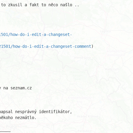
to zkusil a fakt to něco našlo ..

1501/how-do-i-edit-a-changeset-
21501/how-do-i-edit-a-changeset-comment
)

 na seznam.cz

apsal nesprávný identifikátor, 

ěkoho nezmátlo.

____
