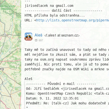
---

jirisedlacek na gmail.com

------------- další část ---------------

HTML příloha byla odstraněna...

URL: <
http://lists.openstreetmap.org/piperm
Aleš
<f.ales1 at seznam.cz>
697
Taky mě to začíná unavovat to tady od něho 
měl nejdříve to zkusit sám, a ptát se tady 
taky na osm.org napsat soukromou zprávu lide
zaměřují. Nic proti tomu, ale já už to poma
potřebné značky najde na OSM Wiki a mrkne s
---------- Původní e-mail ----------

Od: Jiří Sedláček <jirisedlacek na gmail.co
Komu: OpenStreetMap Czech Republic <talk-cz
Datum: 9. 11. 2022 12:35:01

Předmět: Re: [talk-cz] Jak mohu dodatečně z
"
