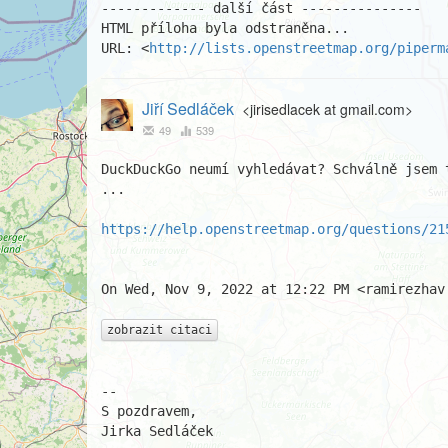
------------- další část ---------------

HTML příloha byla odstraněna...

URL: <
http://lists.openstreetmap.org/piperm
Jiří Sedláček
<jirisedlacek at gmail.com>
49
539
DuckDuckGo neumí vyhledávat? Schválně jsem 
...

https://help.openstreetmap.org/questions/21
On Wed, Nov 9, 2022 at 12:22 PM <ramirezhav 
zobrazit citaci
-- 

S pozdravem,

Jirka Sedláček
