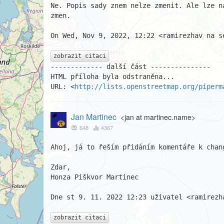
Ne. Popis sady znem nelze zmenit. Ale lze n
zmen.

On Wed, Nov 9, 2022, 12:22 <ramirezhav na se
zobrazit citaci
------------- další část ---------------

HTML příloha byla odstraněna...

URL: <
http://lists.openstreetmap.org/piperm
Jan Martinec
<jan at martinec.name>
648
4367
Ahoj, já to řeším přidáním komentáře k chang
Zdar,

Honza Piškvor Martinec

Dne st 9. 11. 2022 12:23 uživatel <ramirezha
zobrazit citaci