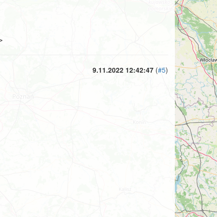
>
9.11.2022 12:42:47
(
#5
)