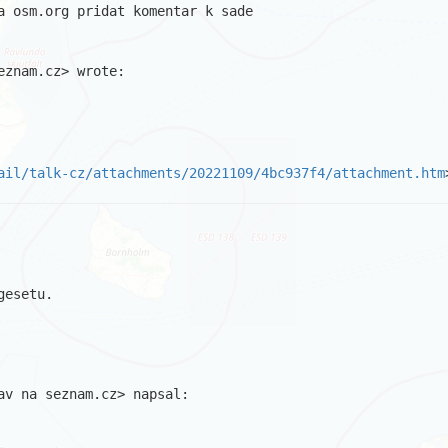
a osm.org pridat komentar k sade

znam.cz> wrote:

ail/talk-cz/attachments/20221109/4bc937f4/attachment.htm
esetu.

v na seznam.cz> napsal:
