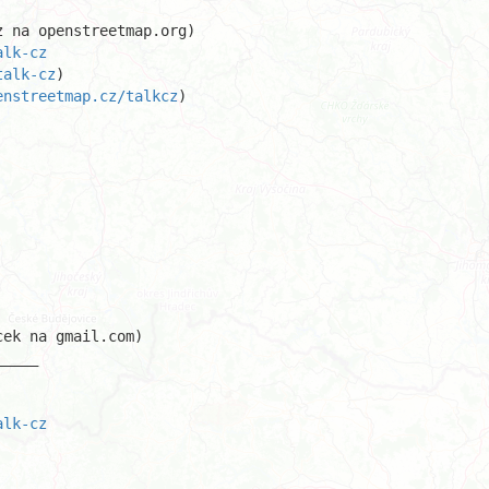
alk-cz
talk-cz
enstreetmap.cz/talkcz
)

ek na gmail.com)

____ 

alk-cz