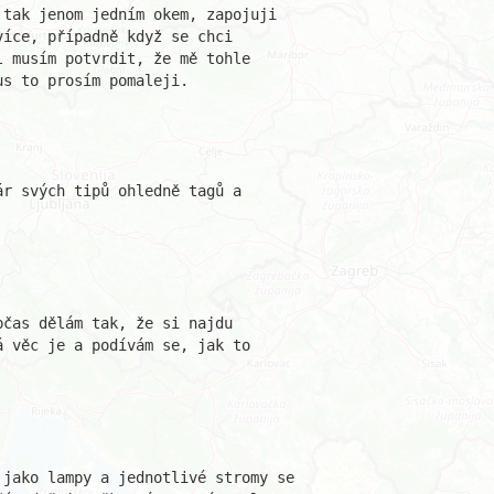
tak jenom jedním okem, zapojuji 

íce, případně když se chci 

 musím potvrdit, že mě tohle 

s to prosím pomaleji.

r svých tipů ohledně tagů a 

čas dělám tak, že si najdu 

 věc je a podívám se, jak to 

jako lampy a jednotlivé stromy se
