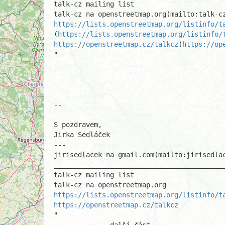
talk-cz mailing list

https://lists.openstreetmap.org/listinfo/t
(
https://lists.openstreetmap.org/listinfo/
https://openstreetmap.cz/talkcz
(
https://op
"

-- 

S pozdravem,

Jirka Sedláček

---

jirisedlacek na gmail.com(mailto:jirisedlac
___________________________________________
talk-cz mailing list 

https://lists.openstreetmap.org/listinfo/t
https://openstreetmap.cz/talkcz
"
