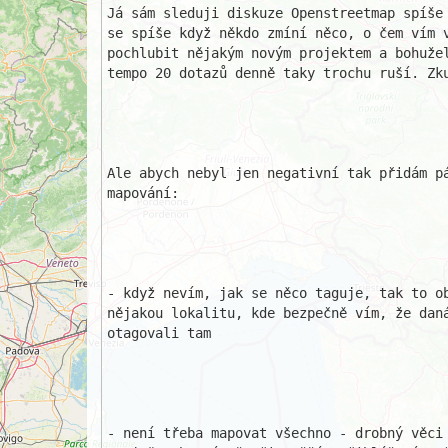
Já sám sleduji diskuze Openstreetmap spíše 
se spíše když někdo zmíní něco, o čem vím v
pochlubit nějakým novým projektem a bohužel
tempo 20 dotazů denně taky trochu ruší. Zku
Ale abych nebyl jen negativní tak přidám pá
mapování:

- když nevím, jak se něco taguje, tak to ob
nějakou lokalitu, kde bezpečně vím, že daná
otagovali tam

- není třeba mapovat všechno - drobný věci 