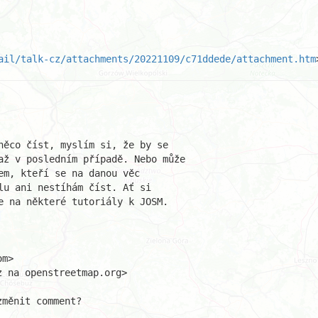
ail/talk-cz/attachments/20221109/c71ddede/attachment.htm
něco číst, myslím si, že by se 

až v posledním případě. Nebo může

m, kteří se na danou věc 

lu ani nestíhám číst. Ať si 

e na některé tutoriály k JOSM.

m>

 na openstreetmap.org>

měnit comment?
