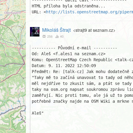
------------- další část ---------------

HTML příloha byla odstraněna...

URL: <
http://lists.openstreetmap.org/piper
Mikoláš Štrajt
<strajt9 at seznam.cz>
256
40
---------- Původní e-mail ----------

Od: Aleš <f.ales1 na seznam.cz>

Komu: OpenStreetMap Czech Republic <talk-cz
Datum: 9. 11. 2022 12:50:09

Předmět: Re: [talk-cz] Jak mohu dodatečně z
"Taky mě to začíná unavovat to tady od něho
měl nejdříve to zkusit sám, a ptát se tady 
taky na osm.org napsat soukromou zprávu lid
zaměřují. Nic proti tomu, ale já už to poma
potřebné značky najde na OSM Wiki a mrkne s
Aleš"
