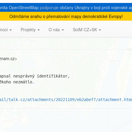
nita OpenStreetMap
podporuje
občany Ukrajiny v boji proti vojenské a
Odmítáme snahu o přemalování mapy demokratické Evropy!
tečně změnit comment?
moci
Projekty
O nás
SotM CZ+SK
eznam.cz>
apsal nesprávný identifikátor, 

koho nezmátlo.

ail/talk-cz/attachments/20221109/eb2abef7/attachment.htm