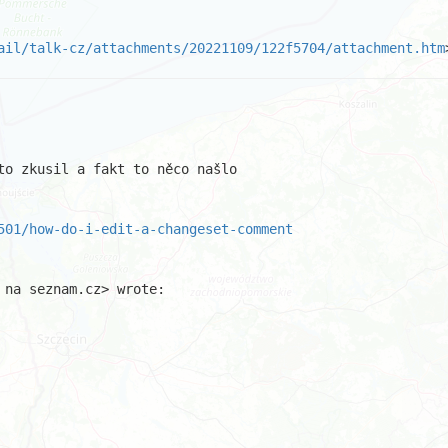
ail/talk-cz/attachments/20221109/122f5704/attachment.htm
to zkusil a fakt to něco našlo

501/how-do-i-edit-a-changeset-comment
na seznam.cz> wrote:
