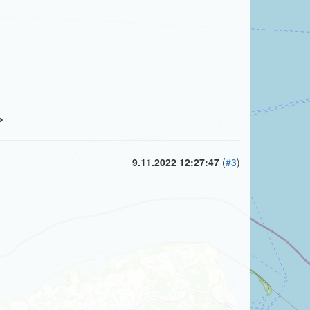
>
9.11.2022 12:27:47
(
#3
)