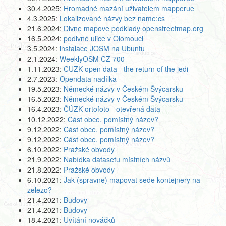
30.4.2025:
Hromadné mazání uživatelem mapperue
4.3.2025:
Lokalizované názvy bez name:cs
21.6.2024:
Divne mapove podklady openstreetmap.org
16.5.2024:
podivné ulice v Olomouci
3.5.2024:
instalace JOSM na Ubuntu
2.1.2024:
WeeklyOSM CZ 700
1.11.2023:
CUZK open data - the return of the jedi
2.7.2023:
Opendata nadílka
19.5.2023:
Německé názvy v Českém Švýcarsku
16.5.2023:
Německé názvy v Českém Švýcarsku
16.4.2023:
ČÚZK ortofoto - otevřená data
10.12.2022:
Část obce, pomístný název?
9.12.2022:
Část obce, pomístný název?
9.12.2022:
Část obce, pomístný název?
6.10.2022:
Pražské obvody
21.9.2022:
Nabídka datasetu místních názvů
21.8.2022:
Pražské obvody
6.10.2021:
Jak (spravne) mapovat sede kontejnery na
zelezo?
21.4.2021:
Budovy
21.4.2021:
Budovy
18.4.2021:
Uvítání nováčků