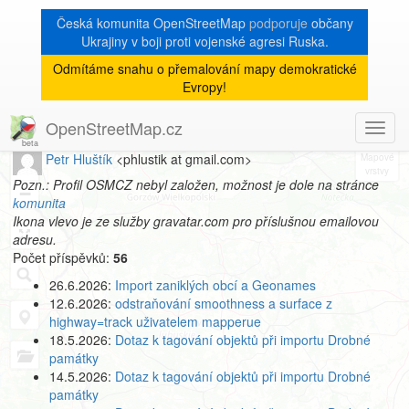
Česká komunita OpenStreetMap
podporuje
občany
Ukrajiny v boji proti vojenské agresi Ruska.
Odmítáme snahu o přemalování mapy demokratické
[Talk-cz]
« zpět na archiv
|
Evropy!
Profil autora
OpenStreetMap.cz
Toggl
8
navig
Petr Hluštík
<phlustik at gmail.com>
+
Pozn.: Profil OSMCZ nebyl založen, možnost je dole na stránce
−
komunita
Ikona vlevo je ze služby gravatar.com pro příslušnou emailovou
adresu.
Počet příspěvků:
56
26.6.2026:
Import zaniklých obcí a Geonames
12.6.2026:
odstraňování smoothness a surface z
highway=track uživatelem mapperue
18.5.2026:
Dotaz k tagování objektů při importu Drobné
památky
14.5.2026:
Dotaz k tagování objektů při importu Drobné
památky