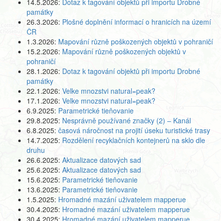
14.5.2026:
Dotaz k tagování objektů při importu Drobné
památky
26.3.2026:
Plošné doplnění informací o hranicích na území
ČR
1.3.2026:
Mapování různě poškozených objektů v pohraničí
15.2.2026:
Mapování různě poškozených objektů v
pohraničí
28.1.2026:
Dotaz k tagování objektů při importu Drobné
památky
22.1.2026:
Velke mnozstvi natural=peak?
17.1.2026:
Velke mnozstvi natural=peak?
6.9.2025:
Parametrické tieňovanie
29.8.2025:
Nesprávně používané značky (2) – Kanál
6.8.2025:
časová náročnost na projití úseku turistické trasy
14.7.2025:
Rozdělení recyklačních kontejnerů na sklo dle
druhu
26.6.2025:
Aktualizace datových sad
25.6.2025:
Aktualizace datových sad
15.6.2025:
Parametrické tieňovanie
13.6.2025:
Parametrické tieňovanie
1.5.2025:
Hromadné mazání uživatelem mapperue
30.4.2025:
Hromadné mazání uživatelem mapperue
30.4.2025:
Hromadné mazání uživatelem mapperue