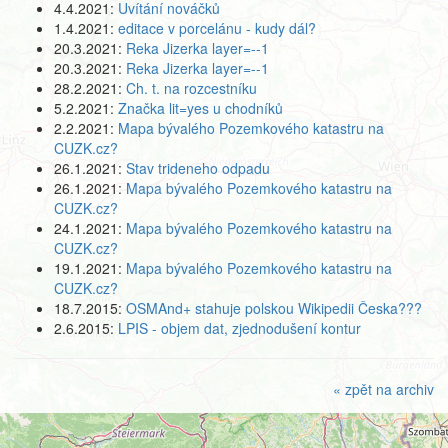
4.4.2021:
Uvítání nováčků
1.4.2021:
editace v porcelánu - kudy dál?
20.3.2021:
Reka Jizerka layer=--1
20.3.2021:
Reka Jizerka layer=--1
28.2.2021:
Ch. t. na rozcestníku
5.2.2021:
Značka lit=yes u chodníků
2.2.2021:
Mapa bývalého Pozemkového katastru na
CUZK.cz?
26.1.2021:
Stav trideneho odpadu
26.1.2021:
Mapa bývalého Pozemkového katastru na
CUZK.cz?
24.1.2021:
Mapa bývalého Pozemkového katastru na
CUZK.cz?
19.1.2021:
Mapa bývalého Pozemkového katastru na
CUZK.cz?
18.7.2015:
OSMAnd+ stahuje polskou Wikipedii Česka???
2.6.2015:
LPIS - objem dat, zjednodušení kontur
« zpět na archiv