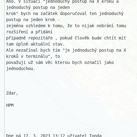
Ano. V situaci "jednoduchý postup na X kroků a 
jednoduchý postup na jeden 

krok" bych na začátek doporučoval ten jednoduchý 
postup na jeden krok - 

zejména vzhledem k tomu, že to nijak nebrání tomu 
rozšíření a přidání 

případně repozitáře , pokud člověk bude chtít mít 
tam úplně aktuální stav. 

Ale nezačínal bych tím "je jednoduchý postup na X 
kroků v terminálu", to 

považuji už sám věc kterou bych označil jako 
jednoduchou. 

Zdar,

HPM 

Dne pá 17. 3. 2023 13:12 uživatel Tonda 