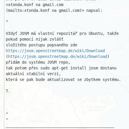
<xtonda.konf na gmail.com

(mailto:xtonda.konf na gmail.com)> napsal:

" 

Vždyť JOSM má vlastní repozitář pro Ubuntu, takže 
pokud pomocí nijak zvlášť 

složitého postupu popsaného zde 
https://josm.openstreetmap.de/wiki/Download
(
https://josm.openstreetmap.de/wiki/Download
) 
přidám do systému JOSM repo, 

tak potom přes sudo apt-get install josm dostanu 
aktuální stabilní verzi, 

která se pak bude aktualizovat se zbytkem systému.

T.

" 

" 

_______________________________________________
