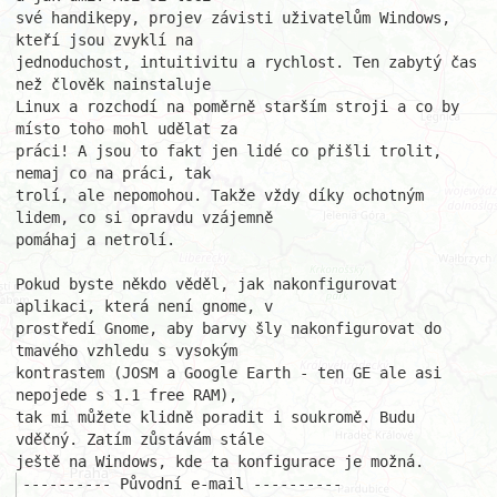
své handikepy, projev závisti uživatelům Windows, 
kteří jsou zvyklí na 

jednoduchost, intuitivitu a rychlost. Ten zabytý čas 
než člověk nainstaluje 

Linux a rozchodí na poměrně starším stroji a co by 
místo toho mohl udělat za

práci! A jsou to fakt jen lidé co přišli trolit, 
nemaj co na práci, tak 

trolí, ale nepomohou. Takže vždy díky ochotným 
lidem, co si opravdu vzájemně

pomáhaj a netrolí.

Pokud byste někdo věděl, jak nakonfigurovat 
aplikaci, která není gnome, v 

prostředí Gnome, aby barvy šly nakonfigurovat do 
tmavého vzhledu s vysokým 

kontrastem (JOSM a Google Earth - ten GE ale asi 
nepojede s 1.1 free RAM), 

tak mi můžete klidně poradit i soukromě. Budu 
vděčný. Zatím zůstávám stále 

---------- Původní e-mail ----------
