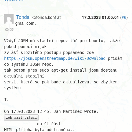
Tonda
<xtonda.konf at
17.3.2023 01:05:01
(
#6
)
gmail.com>
35
Vždyť JOSM má vlastní repozitář pro Ubuntu, takže 
pokud pomocí nijak 

https://josm.openstreetmap.de/wiki/Download
 přidám 
do systému JOSM repo, 

tak potom přes sudo apt-get install josm dostanu 
aktuální stabilní 

verzi, která se pak bude aktualizovat se zbytkem 
systému.

T.

zobrazit citaci
------------- další část ---------------

HTML příloha byla odstraněna...
