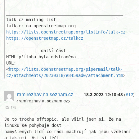
_______________________________________________ 

talk-cz mailing list 

https://lists.openstreetmap.org/listinfo/talk-cz
https://openstreetmap.cz/talkcz
"

------------- další část ---------------

HTML příloha byla odstraněna...

URL: 
<
http://lists.openstreetmap.org/pipermail/talk-
cz/attachments/20230318/e8459ad0/attachment.htm
>
ramirezhav na seznam.cz
18.3.2023 12:10:48
(
#12
)
<ramirezhav at seznam.cz>
175
Je to trochu offtopic, ale všiml jsem si, že na 
linuxu se pohybuje dost 

namyšlených lidí co rádi machrují jak jsou vzdělaní 
a jak umí. Asi si léčí 
