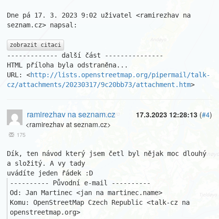
Dne pá 17. 3. 2023 9:02 uživatel <ramirezhav na 
seznam.cz> napsal:

zobrazit citaci
------------- další část ---------------

HTML příloha byla odstraněna...

URL: <
http://lists.openstreetmap.org/pipermail/talk-
cz/attachments/20230317/9c20bb73/attachment.htm
>
ramirezhav na seznam.cz
17.3.2023 12:28:13
(
#4
)
<ramirezhav at seznam.cz>
175
Dík, ten návod který jsem četl byl nějak moc dlouhý 
a složitý. A vy tady 

---------- Původní e-mail ----------

Od: Jan Martinec <jan na martinec.name>

Komu: OpenStreetMap Czech Republic <talk-cz na 
openstreetmap.org>
