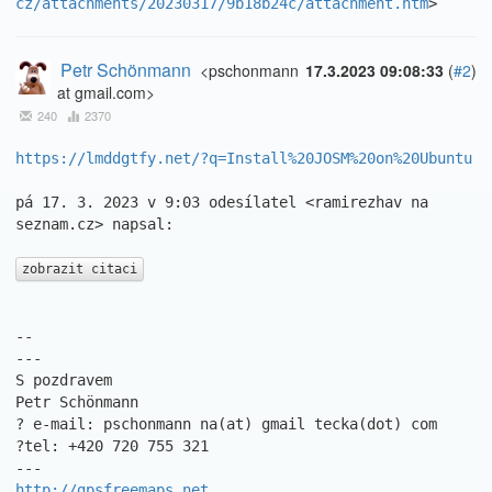
cz/attachments/20230317/9b18b24c/attachment.htm
>
Petr Schönmann
<pschonmann
17.3.2023 09:08:33
(
#2
)
at gmail.com>
240
2370
https://lmddgtfy.net/?q=Install%20JOSM%20on%20Ubuntu
pá 17. 3. 2023 v 9:03 odesílatel <ramirezhav na 
seznam.cz> napsal:

zobrazit citaci
-- 

---

S pozdravem

Petr Schönmann

? e-mail: pschonmann na(at) gmail tecka(dot) com

?tel: +420 720 755 321

http://gpsfreemaps.net