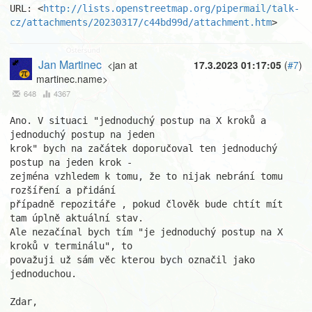
URL: <
http://lists.openstreetmap.org/pipermail/talk-
cz/attachments/20230317/c44bd99d/attachment.htm
>
Jan Martinec
<jan at
17.3.2023 01:17:05
(
#7
)
martinec.name>
648
4367
Ano. V situaci "jednoduchý postup na X kroků a 
jednoduchý postup na jeden

krok" bych na začátek doporučoval ten jednoduchý 
postup na jeden krok -

zejména vzhledem k tomu, že to nijak nebrání tomu 
rozšíření a přidání

případně repozitáře , pokud člověk bude chtít mít 
tam úplně aktuální stav.

Ale nezačínal bych tím "je jednoduchý postup na X 
kroků v terminálu", to

považuji už sám věc kterou bych označil jako 
jednoduchou.

Zdar,
