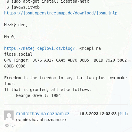
 $ sudo apt-get install icedtea-netx

 $ javaws.itweb 
https://josm.openstreetmap.de/download/josm.jnlp
Hezký den,

Matěj

https://matej.ceplovi.cz/blog/,
 @mcepl na 
floss.social

GPG Finger: 3C76 A027 CA45 AD70 98B5  BC1D 7920 5802 
880B C9D8

Freedom is the freedom to say that two plus two make 
four.

If that is granted, all else follows.

  -- George Orwell: 1984
ramirezhav na seznam.cz
18.3.2023 12:03:23
(
#11
)
<ramirezhav at seznam.cz>
175