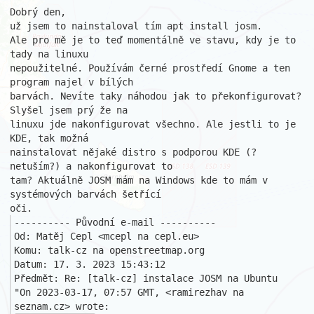
Dobrý den,

už jsem to nainstaloval tím apt install josm.

Ale pro mě je to teď momentálně ve stavu, kdy je to 
tady na linuxu 

nepoužitelné. Používám černé prostředí Gnome a ten 
program najel v bílých 

barvách. Nevíte taky náhodou jak to překonfigurovat? 
Slyšel jsem prý že na 

linuxu jde nakonfigurovat všechno. Ale jestli to je 
KDE, tak možná 

nainstalovat nějaké distro s podporou KDE (?
netuším?) a nakonfigurovat to 

tam? Aktuálně JOSM mám na Windows kde to mám v 
systémových barvách šetřící 

---------- Původní e-mail ----------

Od: Matěj Cepl <mcepl na cepl.eu>

Komu: talk-cz na openstreetmap.org

Datum: 17. 3. 2023 15:43:12

Předmět: Re: [talk-cz] instalace JOSM na Ubuntu

"On 2023-03-17, 07:57 GMT, <ramirezhav na 