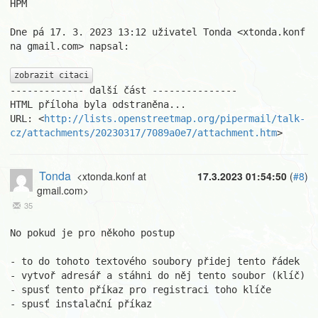
HPM

Dne pá 17. 3. 2023 13:12 uživatel Tonda <xtonda.konf 
na gmail.com> napsal:

zobrazit citaci
------------- další část ---------------

HTML příloha byla odstraněna...

URL: <
http://lists.openstreetmap.org/pipermail/talk-
cz/attachments/20230317/7089a0e7/attachment.htm
>
Tonda
<xtonda.konf at
17.3.2023 01:54:50
(
#8
)
gmail.com>
35
No pokud je pro někoho postup

- to do tohoto textového soubory přidej tento řádek

- vytvoř adresář a stáhni do něj tento soubor (klíč)

- spusť tento příkaz pro registraci toho klíče

- spusť instalační příkaz
