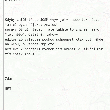
k čemu?)

Kdyby chtěl třeba JOSM *vyvíjet*, nebo tak něco, 
tam už bych nějakou znalost

správy OS už hledal - ale takhle to zní jen jako 
"lol n00b". Ostatně, takový

editor iD vyžaduje pouhou schopnost kliknout někde 
na webu, o StreetComplete

nemluvě - nechtěli bychom jim bránit v užívání OSM 
tím spíš? (Ne.)

Zdar,

HPM 
