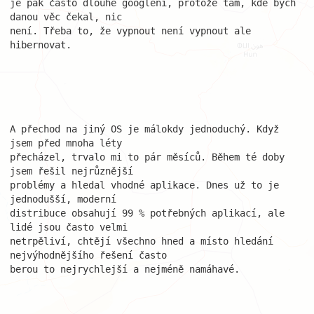
je pak často dlouhé googlení, protože tam, kde bych 
danou věc čekal, nic 

není. Třeba to, že vypnout není vypnout ale 
hibernovat.

A přechod na jiný OS je málokdy jednoduchý. Když 
jsem před mnoha léty 

přecházel, trvalo mi to pár měsíců. Během té doby 
jsem řešil nejrůznější 

problémy a hledal vhodné aplikace. Dnes už to je 
jednodušší, moderní 

distribuce obsahují 99 % potřebných aplikací, ale 
lidé jsou často velmi 

netrpěliví, chtějí všechno hned a místo hledání 
nejvýhodnějšího řešení často

berou to nejrychlejší a nejméně namáhavé.
