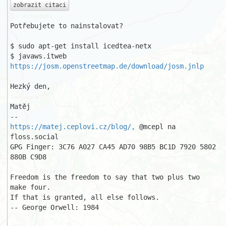
zobrazit citaci
Potřebujete to nainstalovat? 

$ sudo apt-get install icedtea-netx 

$ javaws.itweb 
https://josm.openstreetmap.de/download/josm.jnlp
Hezký den, 

Matěj 

https://matej.ceplovi.cz/blog/,
 @mcepl na 
floss.social 

GPG Finger: 3C76 A027 CA45 AD70 98B5 BC1D 7920 5802 
880B C9D8 

Freedom is the freedom to say that two plus two 
make four. 

If that is granted, all else follows. 

-- George Orwell: 1984 
