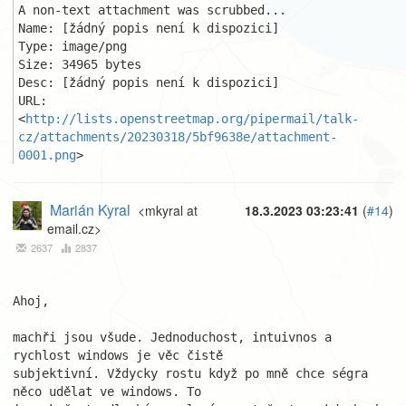
A non-text attachment was scrubbed...

Name: [žádný popis není k dispozici]

Type: image/png

Size: 34965 bytes

Desc: [žádný popis není k dispozici]

URL: 
<
http://lists.openstreetmap.org/pipermail/talk-
cz/attachments/20230318/5bf9638e/attachment-
0001.png
>
Marián Kyral
<mkyral at
18.3.2023 03:23:41
(
#14
)
email.cz>
2637
2837
Ahoj,

machři jsou všude. Jednoduchost, intuivnos a 
rychlost windows je věc čistě 

subjektivní. Vždycky rostu když po mně chce ségra 
něco udělat ve windows. To
