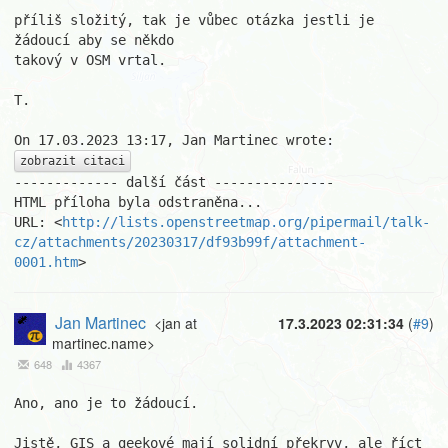
příliš složitý, tak je vůbec otázka jestli je 
žádoucí aby se někdo 

takový v OSM vrtal.

T.

zobrazit citaci
------------- další část ---------------

HTML příloha byla odstraněna...

URL: <
http://lists.openstreetmap.org/pipermail/talk-
cz/attachments/20230317/df93b99f/attachment-
0001.htm
>
Jan Martinec
<jan at
17.3.2023 02:31:34
(
#9
)
martinec.name>
648
4367
Ano, ano je to žádoucí.

Jistě, GIS a geekové mají solidní překryv, ale říct 