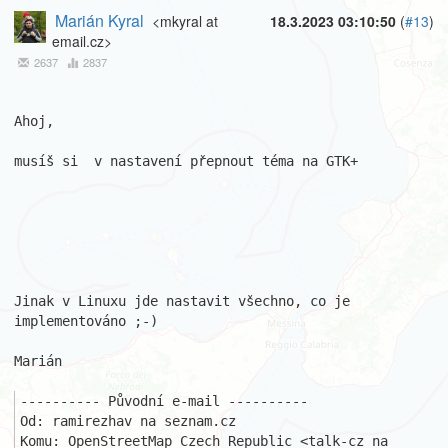
Marián Kyral
<mkyral at
18.3.2023 03:10:50
(
#13
)
email.cz>
2637
2837
Ahoj,

musíš si  v nastavení přepnout téma na GTK+

Jinak v Linuxu jde nastavit všechno, co je 
implementováno ;-)

Marián

---------- Původní e-mail ----------

Od: ramirezhav na seznam.cz

Komu: OpenStreetMap Czech Republic <talk-cz na 