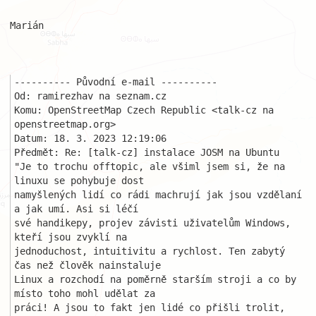
Marián

---------- Původní e-mail ----------

Od: ramirezhav na seznam.cz

Komu: OpenStreetMap Czech Republic <talk-cz na 
openstreetmap.org>

Datum: 18. 3. 2023 12:19:06

Předmět: Re: [talk-cz] instalace JOSM na Ubuntu

"Je to trochu offtopic, ale všiml jsem si, že na 
linuxu se pohybuje dost 

namyšlených lidí co rádi machrují jak jsou vzdělaní 
a jak umí. Asi si léčí 

své handikepy, projev závisti uživatelům Windows, 
kteří jsou zvyklí na 

jednoduchost, intuitivitu a rychlost. Ten zabytý 
čas než člověk nainstaluje 

Linux a rozchodí na poměrně starším stroji a co by 
místo toho mohl udělat za

práci! A jsou to fakt jen lidé co přišli trolit, 