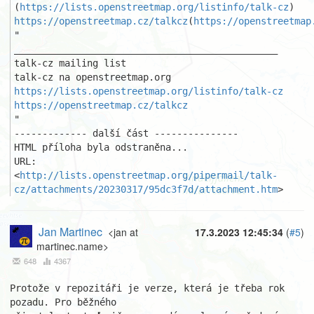
(
https://lists.openstreetmap.org/listinfo/talk-cz
https://openstreetmap.cz/talkcz
(
https://openstreetmap
"

_______________________________________________ 

talk-cz mailing list 

https://lists.openstreetmap.org/listinfo/talk-cz
https://openstreetmap.cz/talkcz
"

------------- další část ---------------

HTML příloha byla odstraněna...

URL: 
<
http://lists.openstreetmap.org/pipermail/talk-
cz/attachments/20230317/95dc3f7d/attachment.htm
>
Jan Martinec
<jan at
17.3.2023 12:45:34
(
#5
)
martinec.name>
648
4367
Protože v repozitáři je verze, která je třeba rok 
pozadu. Pro běžného
