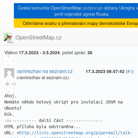
Česká komunita OpenStreetMap
podporuje
občany Ukrajiny v
proti vojenské agresi Ruska.
Odmítáme snahu o přemalování mapy demokratické Evrop
[Talk-cz]
« zpět na výpis měsíce
|
OpenStreetMap.cz
instalace JOSM na Ubuntu
8
Vlákno
17.3.2023 - 3.5.2024
, počet zpráv:
26
+
−
ramirezhav na seznam.cz
17.3.2023 08:57:42
(
#1
)
<ramirezhav at seznam.cz>
175
Ahoj.

Nemáte někdo hotový skript pro instalací JOSM na 
Ubuntu?

Dík.

------------- další část ---------------

HTML příloha byla odstraněna...

URL: <
http://lists.openstreetmap.org/pipermail/talk-