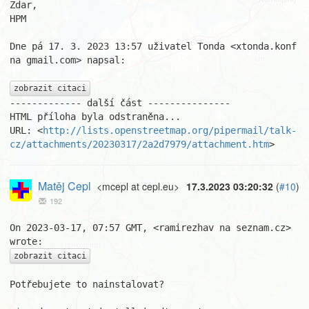
Zdar,

HPM

Dne pá 17. 3. 2023 13:57 uživatel Tonda <xtonda.konf 
na gmail.com> napsal:

zobrazit citaci
------------- další část ---------------

HTML příloha byla odstraněna...

URL: <
http://lists.openstreetmap.org/pipermail/talk-
cz/attachments/20230317/2a2d7979/attachment.htm
>
Matěj Cepl
<mcepl at cepl.eu>
17.3.2023 03:20:32
(
#10
)
192
On 2023-03-17, 07:57 GMT, <ramirezhav na seznam.cz> 
zobrazit citaci
Potřebujete to nainstalovat?
