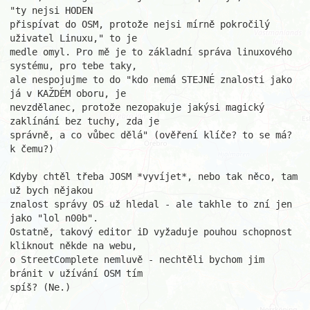
"ty nejsi HODEN

přispívat do OSM, protože nejsi mírně pokročilý 
uživatel Linuxu," to je

medle omyl. Pro mě je to základní správa linuxového 
systému, pro tebe taky,

ale nespojujme to do "kdo nemá STEJNÉ znalosti jako 
já v KAŽDÉM oboru, je

nevzdělanec, protože nezopakuje jakýsi magický 
zaklínání bez tuchy, zda je

správně, a co vůbec dělá" (ověření klíče? to se má? 
k čemu?)

Kdyby chtěl třeba JOSM *vyvíjet*, nebo tak něco, tam 
už bych nějakou

znalost správy OS už hledal - ale takhle to zní jen 
jako "lol n00b".

Ostatně, takový editor iD vyžaduje pouhou schopnost 
kliknout někde na webu,

o StreetComplete nemluvě - nechtěli bychom jim 
bránit v užívání OSM tím

spíš? (Ne.)
