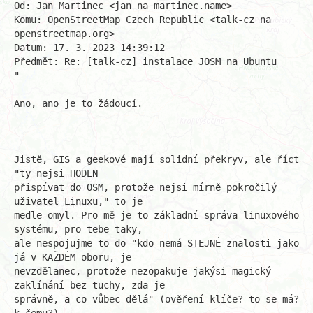
Od: Jan Martinec <jan na martinec.name>

Komu: OpenStreetMap Czech Republic <talk-cz na 
openstreetmap.org>

Datum: 17. 3. 2023 14:39:12

Předmět: Re: [talk-cz] instalace JOSM na Ubuntu

"

Ano, ano je to žádoucí.

Jistě, GIS a geekové mají solidní překryv, ale říct 
"ty nejsi HODEN 

přispívat do OSM, protože nejsi mírně pokročilý 
uživatel Linuxu," to je 

medle omyl. Pro mě je to základní správa linuxového 
systému, pro tebe taky, 

ale nespojujme to do "kdo nemá STEJNÉ znalosti jako 
já v KAŽDÉM oboru, je 

nevzdělanec, protože nezopakuje jakýsi magický 
zaklínání bez tuchy, zda je 

správně, a co vůbec dělá" (ověření klíče? to se má? 