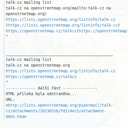
talk-cz mailing list

talk-cz na openstreetmap.org(mailto:talk-cz na 
https://lists.openstreetmap.org/listinfo/talk-cz
(
https://lists.openstreetmap.org/listinfo/talk-cz
https://openstreetmap.cz/talkcz
(
https://openstreetmap
"

_______________________________________________ 

talk-cz mailing list 

https://lists.openstreetmap.org/listinfo/talk-cz
https://openstreetmap.cz/talkcz
"

------------- další část ---------------

HTML příloha byla odstraněna...

URL: 
<
http://lists.openstreetmap.org/pipermail/talk-
cz/attachments/20230318/fd114ec5/attachment-
0001.htm
>