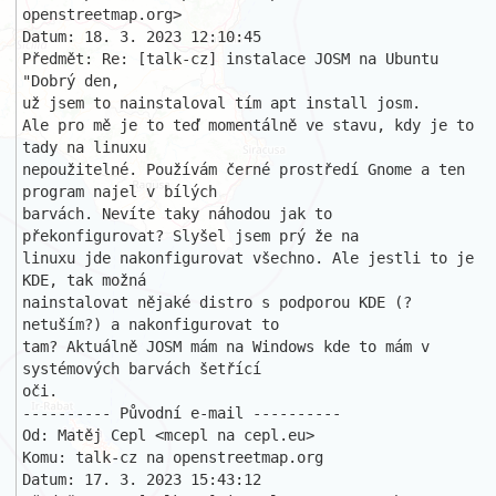
openstreetmap.org>

Datum: 18. 3. 2023 12:10:45

Předmět: Re: [talk-cz] instalace JOSM na Ubuntu

"Dobrý den,

už jsem to nainstaloval tím apt install josm.

Ale pro mě je to teď momentálně ve stavu, kdy je to 
tady na linuxu 

nepoužitelné. Používám černé prostředí Gnome a ten 
program najel v bílých 

barvách. Nevíte taky náhodou jak to 
překonfigurovat? Slyšel jsem prý že na 

linuxu jde nakonfigurovat všechno. Ale jestli to je 
KDE, tak možná 

nainstalovat nějaké distro s podporou KDE (?
netuším?) a nakonfigurovat to 

tam? Aktuálně JOSM mám na Windows kde to mám v 
systémových barvách šetřící 

oči.

---------- Původní e-mail ----------

Od: Matěj Cepl <mcepl na cepl.eu>

Komu: talk-cz na openstreetmap.org

Datum: 17. 3. 2023 15:43:12
