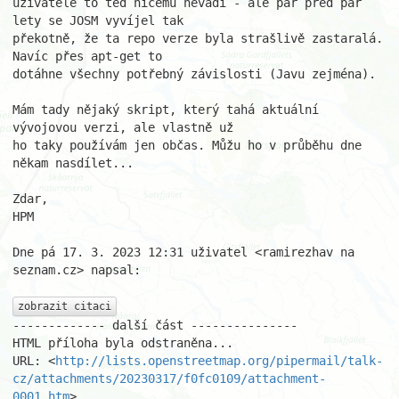
uživatele to teď ničemu nevadí - ale pár před pár 
lety se JOSM vyvíjel tak

překotně, že ta repo verze byla strašlivě zastaralá. 
Navíc přes apt-get to

dotáhne všechny potřebný závislosti (Javu zejména).

Mám tady nějaký skript, který tahá aktuální 
vývojovou verzi, ale vlastně už

ho taky používám jen občas. Můžu ho v průběhu dne 
někam nasdílet...

Zdar,

HPM

Dne pá 17. 3. 2023 12:31 uživatel <ramirezhav na 
seznam.cz> napsal:

zobrazit citaci
------------- další část ---------------

HTML příloha byla odstraněna...

URL: <
http://lists.openstreetmap.org/pipermail/talk-
cz/attachments/20230317/f0fc0109/attachment-
0001.htm
>