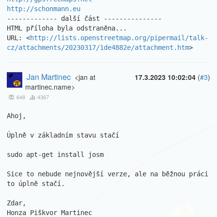
http://schonmann.eu
------------- další část ---------------

HTML příloha byla odstraněna...

URL: <
http://lists.openstreetmap.org/pipermail/talk-
cz/attachments/20230317/1de4882e/attachment.htm
>
Jan Martinec
<jan at
17.3.2023 10:02:04
(
#3
)
martinec.name>
648
4367
Ahoj,

Úplně v základním stavu stačí

sudo apt-get install josm

Sice to nebude nejnovější verze, ale na běžnou práci 
to úplně stačí.

Zdar,

Honza Piškvor Martinec
