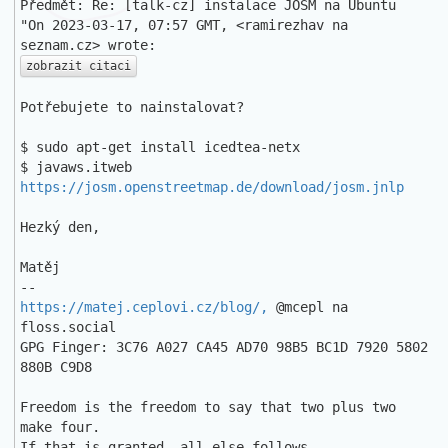
Předmět: Re: [talk-cz] instalace JOSM na Ubuntu

"On 2023-03-17, 07:57 GMT, <ramirezhav na 
zobrazit citaci
Potřebujete to nainstalovat? 

$ sudo apt-get install icedtea-netx 

$ javaws.itweb 
https://josm.openstreetmap.de/download/josm.jnlp
Hezký den, 

Matěj 

https://matej.ceplovi.cz/blog/,
 @mcepl na 
floss.social 

GPG Finger: 3C76 A027 CA45 AD70 98B5 BC1D 7920 5802 
880B C9D8 

Freedom is the freedom to say that two plus two 
make four. 

If that is granted, all else follows. 
