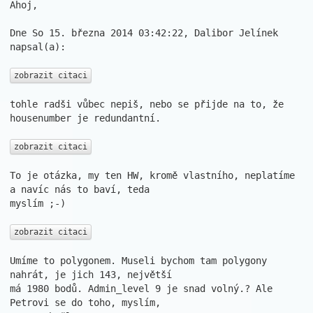
Ahoj,

Dne So 15. března 2014 03:42:22, Dalibor Jelínek 
napsal(a):

zobrazit citaci
tohle radši vůbec nepiš, nebo se přijde na to, že 
housenumber je redundantní.

zobrazit citaci
To je otázka, my ten HW, kromě vlastního, neplatíme 
a navíc nás to baví, teda 

myslím ;-)

zobrazit citaci
Umíme to polygonem. Museli bychom tam polygony 
nahrát, je jich 143, největší 

má 1980 bodů. Admin_level 9 je snad volný.? Ale 
Petrovi se do toho, myslím, 
