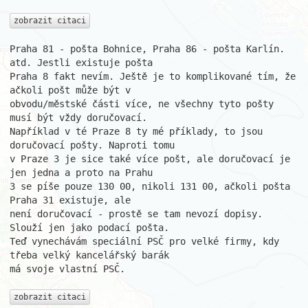
zobrazit citaci
Praha 81 - pošta Bohnice, Praha 86 - pošta Karlín. 
atd. Jestli existuje pošta 

Praha 8 fakt nevím. Ještě je to komplikované tím, že 
ačkoli pošt může být v 

obvodu/městské části více, ne všechny tyto pošty 
musí být vždy doručovací. 

Například v té Praze 8 ty mé příklady, to jsou 
doručovací pošty. Naproti tomu 

v Praze 3 je sice také více pošt, ale doručovací je 
jen jedna a proto na Prahu 

3 se píše pouze 130 00, nikoli 131 00, ačkoli pošta 
Praha 31 existuje, ale 

není doručovací - prostě se tam nevozí dopisy. 
Slouží jen jako podací pošta. 

Teď vynechávám speciální PSČ pro velké firmy, kdy 
třeba velký kancelářský barák 

má svoje vlastní PSČ.

zobrazit citaci