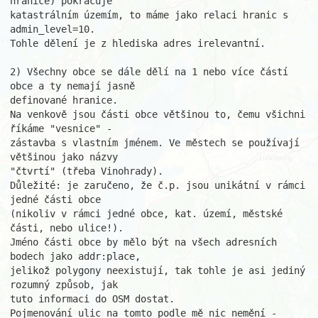
hranice) pokračuje

katastrálním územím, to máme jako relaci hranic s 
admin_level=10.

Tohle dělení je z hlediska adres irelevantní.

2) Všechny obce se dále dělí na 1 nebo více částí 
obce a ty nemají jasně

definované hranice.

Na venkově jsou části obce většinou to, čemu všichni 
říkáme "vesnice" -

zástavba s vlastním jménem. Ve městech se používají 
většinou jako názvy

"čtvrtí" (třeba Vinohrady).

Důležité: je zaručeno, že č.p. jsou unikátní v rámci 
jedné části obce

(nikoliv v rámci jedné obce, kat. území, městské 
části, nebo ulice!).

Jméno části obce by mělo být na všech adresních 
bodech jako addr:place,

jelikož polygony neexistují, tak tohle je asi jediný 
rozumný způsob, jak

tuto informaci do OSM dostat.

Pojmenování ulic na tomto podle mě nic nemění - 