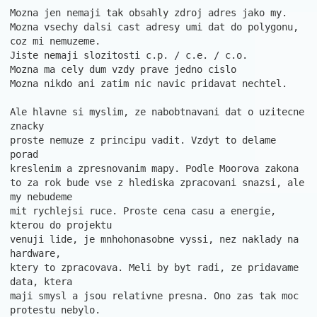
Mozna jen nemaji tak obsahly zdroj adres jako my.

Mozna vsechy dalsi cast adresy umi dat do polygonu, 
coz mi nemuzeme.

Jiste nemaji slozitosti c.p. / c.e. / c.o.

Mozna ma cely dum vzdy prave jedno cislo

Mozna nikdo ani zatim nic navic pridavat nechtel.

Ale hlavne si myslim, ze nabobtnavani dat o uzitecne 
znacky

proste nemuze z principu vadit. Vzdyt to delame 
porad

kreslenim a zpresnovanim mapy. Podle Moorova zakona

to za rok bude vse z hlediska zpracovani snazsi, ale 
my nebudeme

mit rychlejsi ruce. Proste cena casu a energie, 
kterou do projektu

venuji lide, je mnhohonasobne vyssi, nez naklady na 
hardware,

ktery to zpracovava. Meli by byt radi, ze pridavame 
data, ktera

maji smysl a jsou relativne presna. Ono zas tak moc 
protestu nebylo.
