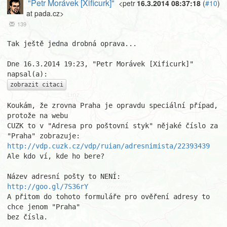
"Petr Morávek [Xificurk]"
<petr
16.3.2014 08:37:18
(
#10
)
at pada.cz>
139
Tak ještě jedna drobná oprava...

Dne 16.3.2014 19:23, "Petr Morávek [Xificurk]" 
zobrazit citaci
Koukám, že zrovna Praha je opravdu speciální případ, 
protože na webu

CUZK to v "Adresa pro poštovní styk" nějaké číslo za 
http://vdp.cuzk.cz/vdp/ruian/adresnimista/22393439
Ale kdo ví, kde ho bere?

http://goo.gl/7S36rY
A přitom do tohoto formuláře pro ověření adresy to 
chce jenom "Praha"

bez čísla.
