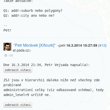
Takže aktuálně:

Q1: addr:suburb nebo polygony?

Q2: addr:city ano nebo ne?

--

Petr
"Petr Morávek [Xificurk]"
<petr
16.3.2014 10:27:59
(
#12
)
at pada.cz>
139
zobrazit citaci
ZSJ jsou v hierarchii daleko níže než všechny zde 
probírané

administrativní celky (viz odkazované schéma), tedy 
admin_level=9 určitě ne.

zobrazit citaci