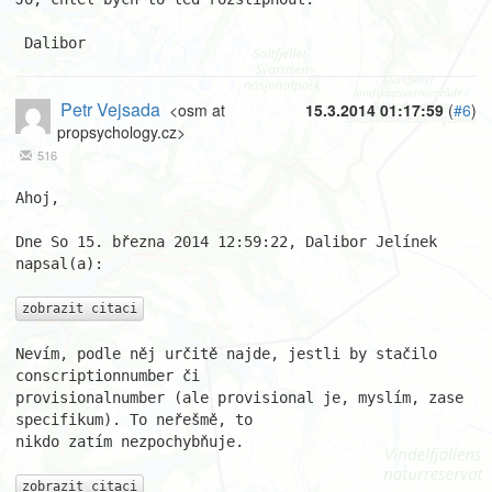
 Dalibor
Petr Vejsada
<osm at
15.3.2014 01:17:59
(
#6
)
propsychology.cz>
516
Ahoj,

Dne So 15. března 2014 12:59:22, Dalibor Jelínek 
napsal(a):

zobrazit citaci
Nevím, podle něj určitě najde, jestli by stačilo 
conscriptionnumber či 

provisionalnumber (ale provisional je, myslím, zase 
specifikum). To neřešmě, to 

nikdo zatím nezpochybňuje.

zobrazit citaci