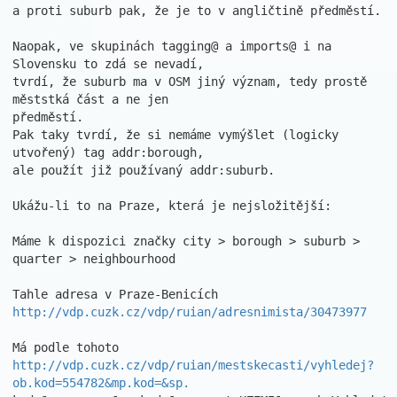
a proti suburb pak, že je to v angličtině předměstí.

Naopak, ve skupinách tagging@ a imports@ i na 
Slovensku to zdá se nevadí,

tvrdí, že suburb ma v OSM jiný význam, tedy prostě 
měststká část a ne jen

předměstí.

Pak taky tvrdí, že si nemáme vymýšlet (logicky 
utvořený) tag addr:borough,

ale použít již používaný addr:suburb.

Ukážu-li to na Praze, která je nejsložitější:

Máme k dispozici značky city > borough > suburb > 
quarter > neighbourhood

http://vdp.cuzk.cz/vdp/ruian/adresnimista/30473977
http://vdp.cuzk.cz/vdp/ruian/mestskecasti/vyhledej?
ob.kod=554782&mp.kod=&sp.