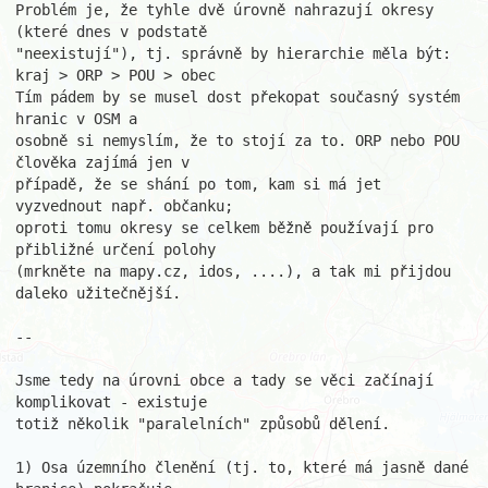
Problém je, že tyhle dvě úrovně nahrazují okresy 
(které dnes v podstatě

"neexistují"), tj. správně by hierarchie měla být:

kraj > ORP > POU > obec

Tím pádem by se musel dost překopat současný systém 
hranic v OSM a

osobně si nemyslím, že to stojí za to. ORP nebo POU 
člověka zajímá jen v

případě, že se shání po tom, kam si má jet 
vyzvednout např. občanku;

oproti tomu okresy se celkem běžně používají pro 
přibližné určení polohy

(mrkněte na mapy.cz, idos, ....), a tak mi přijdou 
daleko užitečnější.

--

Jsme tedy na úrovni obce a tady se věci začínají 
komplikovat - existuje

totiž několik "paralelních" způsobů dělení.

1) Osa územního členění (tj. to, které má jasně dané 