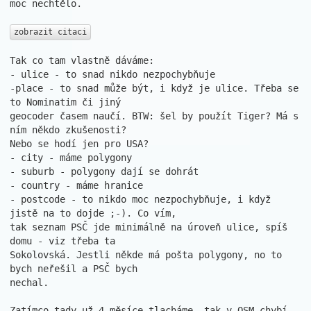
moc nechtělo. 

zobrazit citaci
Tak co tam vlastně dáváme:

- ulice - to snad nikdo nezpochybňuje

-place - to snad může být, i když je ulice. Třeba se 
to Nominatim či jiný 

geocoder časem naučí. BTW: šel by použít Tiger? Má s 
ním někdo zkušenosti? 

Nebo se hodí jen pro USA?

- city - máme polygony

- suburb - polygony dají se dohrát

- country - máme hranice

- postcode - to nikdo moc nezpochybňuje, i když 
jistě na to dojde ;-). Co vím, 

tak seznam PSČ jde minimálně na úroveň ulice, spíš 
domu - viz třeba ta 

Sokolovská. Jestli někde má pošta polygony, no to 
bych neřešil a PSČ bych 

nechal.

Zatímco tady už 4 měsíce tlacháme, tak v OSM chybí 