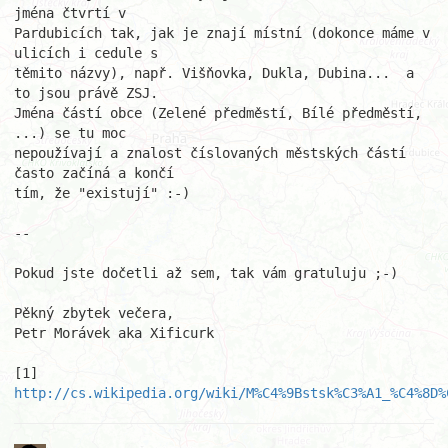
jména čtvrtí v

Pardubicích tak, jak je znají místní (dokonce máme v 
ulicích i cedule s

těmito názvy), např. Višňovka, Dukla, Dubina...  a 
to jsou právě ZSJ.

Jména částí obce (Zelené předměstí, Bílé předměstí, 
...) se tu moc

nepoužívají a znalost číslovaných městských částí 
často začíná a končí

tím, že "existují" :-)

--

Pokud jste dočetli až sem, tak vám gratuluju ;-)

Pěkný zbytek večera,

Petr Morávek aka Xificurk

http://cs.wikipedia.org/wiki/M%C4%9Bstsk%C3%A1_%C4%8D%