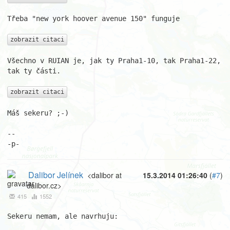
Třeba "new york hoover avenue 150" funguje

zobrazit citaci
Všechno v RUIAN je, jak ty Praha1-10, tak Praha1-22, 
tak ty části.

zobrazit citaci
Máš sekeru? ;-)

--

-p-
Dalibor Jelínek
<dalibor at
15.3.2014 01:26:40
(
#7
)
dalibor.cz>
415
1552
Sekeru nemam, ale navrhuju:
