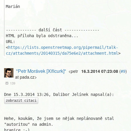
Marián

------------- další část ---------------

HTML příloha byla odstraněna...

URL: 
<
https://lists.openstreetmap.org/pipermail/talk-
cz/attachments/20140315/da75e6e2/attachment.html
>
"Petr Morávek [Xificurk]"
<petr
16.3.2014 07:23:08
(
#9
)
at pada.cz>
139
zobrazit citaci
Hehe, koukám, že jsem se nějak neplánovaně stal 
"autoritou" na admin.

hranice :-)
