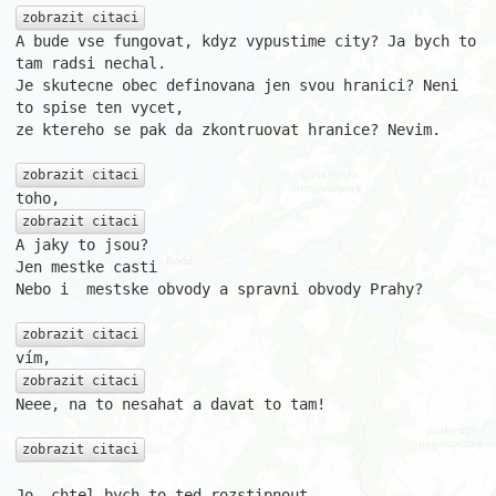
zobrazit citaci
A bude vse fungovat, kdyz vypustime city? Ja bych to 
tam radsi nechal.

Je skutecne obec definovana jen svou hranici? Neni 
to spise ten vycet,

ze ktereho se pak da zkontruovat hranice? Nevim.

zobrazit citaci
zobrazit citaci
A jaky to jsou?

Jen mestke casti

Nebo i  mestske obvody a spravni obvody Prahy?

zobrazit citaci
zobrazit citaci
Neee, na to nesahat a davat to tam! 

zobrazit citaci
Jo, chtel bych to ted rozstipnout.
