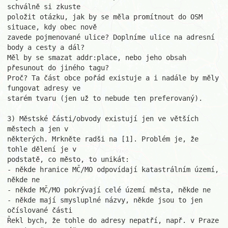
schválně si zkuste

položit otázku, jak by se měla promítnout do OSM 
situace, kdy obec nově

zavede pojmenované ulice? Doplníme ulice na adresní 
body a cesty a dál?

Měl by se smazat addr:place, nebo jeho obsah 
přesunout do jiného tagu?

Proč? Ta část obce pořád existuje a i nadále by měly 
fungovat adresy ve

starém tvaru (jen už to nebude ten preferovaný).

3) Městské části/obvody existují jen ve větších 
městech a jen v

některých. Mrkněte radši na [1]. Problém je, že 
tohle dělení je v

podstatě, co město, to unikát:

- někde hranice MČ/MO odpovídají katastrálním území, 
někde ne

- někde MČ/MO pokrývají celé území města, někde ne

- někde mají smysluplné názvy, někde jsou to jen 
očíslované části

Řekl bych, že tohle do adresy nepatří, např. v Praze 