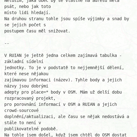
Netuším, jaká obec by se vlastně na adresu měla 
psát, nebo jak toto

místo lidi hledají.

Na druhou stranu tohle jsou spíše výjimky a snad by 
se jejich počet s

postupem času měl snižovat.

--

V RUIAN je ještě jedna celkem zajímavá tabulka - 
základní sídelní

jednotky. To je v podstatě to nejjemnější dělení, 
které nese nějakou

zajímavou informaci (název). Tyhle body a jejich 
názvy jsou dobrými

adepty pro place=* body v OSM. Mám už delší dobu 
rozpracovaný projekt,

pro porovnání informací v OSM a RUIAN a jejich 
crowd-sourcové

doplnění/aktualizaci, ale času se nějak nedostává a 
stále to není v

publikovatelné podobě.

Na tohle jsem došel, když jsem chtěl do OSM dostat 