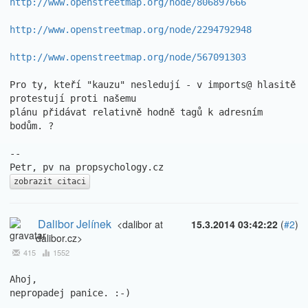
http://www.openstreetmap.org/node/806897666
http://www.openstreetmap.org/node/2294792948
http://www.openstreetmap.org/node/567091303
Pro ty, kteří "kauzu" nesledují - v imports@ hlasitě 
protestují proti našemu 

plánu přidávat relativně hodně tagů k adresním 
bodům. ?

--

zobrazit citaci
Dalibor Jelínek
<dalibor at
15.3.2014 03:42:22
(
#2
)
dalibor.cz>
415
1552
Ahoj,

nepropadej panice. :-)
