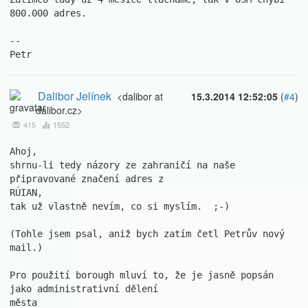
800.000 adres.

--

Petr
Dalibor Jelínek
<dalibor at
15.3.2014 12:52:05
(
#4
)
dalibor.cz>
415
1552
Ahoj,

shrnu-li tedy názory ze zahraničí na naše 
připravované značení adres z

RÚIAN,

tak už vlastně nevím, co si myslím.  ;-)

(Tohle jsem psal, aniž bych zatím četl Petrův nový 
mail.)

Pro použití borough mluví to, že je jasně popsán 
jako administrativní dělení

města
