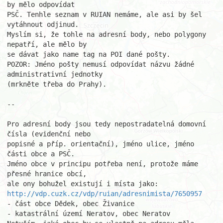
by mělo odpovídat

PSČ. Tenhle seznam v RUIAN nemáme, ale asi by šel 
vytáhnout odjinud.

Myslím si, že tohle na adresní body, nebo polygony 
nepatří, ale mělo by

se dávat jako name tag na POI dané pošty.

POZOR: Jméno pošty nemusí odpovídat názvu žádné 
administrativní jednotky

(mrkněte třeba do Prahy).

--

Pro adresní body jsou tedy nepostradatelná domovní 
čísla (evidenční nebo

popisné a příp. orientační), jméno ulice, jméno 
části obce a PSČ.

Jméno obce v principu potřeba není, protože máme 
přesné hranice obcí,

http://vdp.cuzk.cz/vdp/ruian/adresnimista/7650957
- část obce Dědek, obec Živanice

- katastrální území Neratov, obec Neratov
