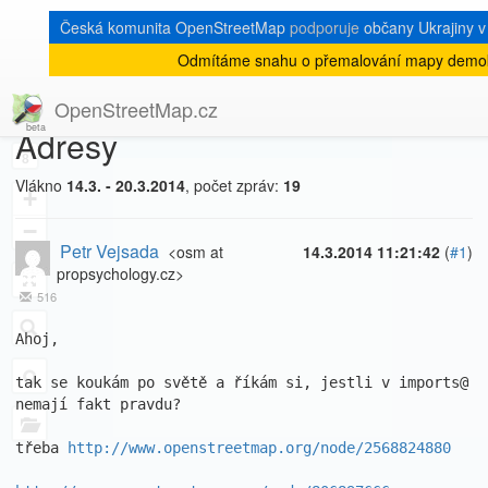
Česká komunita OpenStreetMap
podporuje
občany Ukrajiny v 
Odmítáme snahu o přemalování mapy demokr
[Talk-cz]
« zpět na výpis měsíce
|
OpenStreetMap.cz
Adresy
8
Vlákno
14.3. - 20.3.2014
, počet zpráv:
19
+
−
Petr Vejsada
<osm at
14.3.2014 11:21:42
(
#1
)
propsychology.cz>
516
Ahoj,

tak se koukám po světě a říkám si, jestli v imports@ 
nemají fakt pravdu?

třeba 
http://www.openstreetmap.org/node/2568824880