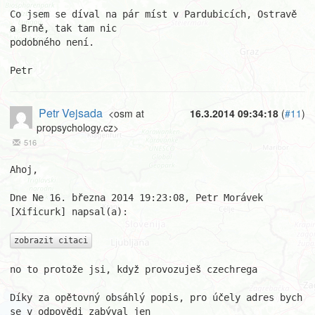
Co jsem se díval na pár míst v Pardubicích, Ostravě 
a Brně, tak tam nic

podobného není.

Petr
Petr Vejsada
<osm at
16.3.2014 09:34:18
(
#11
)
propsychology.cz>
516
Ahoj,

Dne Ne 16. března 2014 19:23:08, Petr Morávek 
[Xificurk] napsal(a):

zobrazit citaci
no to protože jsi, když provozuješ czechrega

Díky za opětovný obsáhlý popis, pro účely adres bych 
se v odpovědi zabýval jen 
