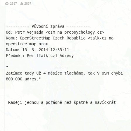
2637
2837
---------- Původní zpráva ----------

Od: Petr Vejsada <osm na propsychology.cz>

Komu: OpenStreetMap Czech Republic <talk-cz na 
openstreetmap.org>

Datum: 15. 3. 2014 12:35:11

Předmět: Re: [Talk-cz] Adresy

"

Zatímco tady už 4 měsíce tlacháme, tak v OSM chybí 
800.000 adres."

 Raději jednou a pořádně než špatně a navíckrát.
