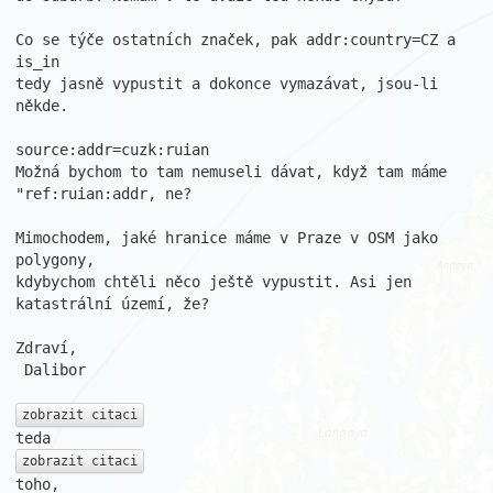
Co se týče ostatních značek, pak addr:country=CZ a 
is_in

tedy jasně vypustit a dokonce vymazávat, jsou-li 
někde.

source:addr=cuzk:ruian

Možná bychom to tam nemuseli dávat, když tam máme 
"ref:ruian:addr, ne?

Mimochodem, jaké hranice máme v Praze v OSM jako 
polygony,

kdybychom chtěli něco ještě vypustit. Asi jen 
katastrální území, že?

Zdraví,

 Dalibor

zobrazit citaci
zobrazit citaci