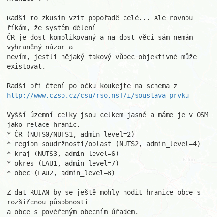
Radši to zkusím vzít popořadě celé... Ale rovnou 
říkám, že systém dělení

ČR je dost komplikovaný a na dost věcí sám nemám 
vyhraněný názor a

nevím, jestli nějaký takový vůbec objektivně může 
existovat.

http://www.czso.cz/csu/rso.nsf/i/soustava_prvku
Vyšší územní celky jsou celkem jasné a máme je v OSM 
jako relace hranic:

* ČR (NUTS0/NUTS1, admin_level=2)

* region soudržnosti/oblast (NUTS2, admin_level=4)

* kraj (NUTS3, admin_level=6)

* okres (LAU1, admin_level=7)

* obec (LAU2, admin_level=8)

Z dat RUIAN by se ještě mohly hodit hranice obce s 
rozšířenou působností

a obce s pověřeným obecním úřadem.
