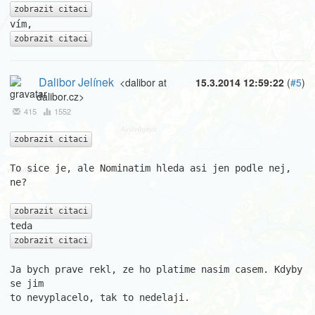
zobrazit citaci
zobrazit citaci
Dalibor Jelínek
<dalibor at
15.3.2014 12:59:22
(
#5
)
dalibor.cz>
415
1552
zobrazit citaci
To sice je, ale Nominatim hleda asi jen podle nej, 
ne?

zobrazit citaci
zobrazit citaci
Ja bych prave rekl, ze ho platime nasim casem. Kdyby 
se jim 

to nevyplacelo, tak to nedelaji.
