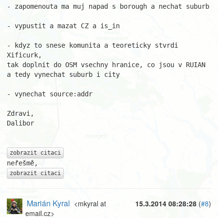
- zapomenouta ma muj napad s borough a nechat suburb

- vypustit a mazat CZ a is_in

- kdyz to snese komunita a teoreticky stvrdi 
Xificurk,

tak doplnit do OSM vsechny hranice, co jsou v RUIAN

a tedy vynechat suburb i city

- vynechat source:addr 

Zdravi,

Dalibor

zobrazit citaci
zobrazit citaci
Marián Kyral
<mkyral at
15.3.2014 08:28:28
(
#8
)
email.cz>