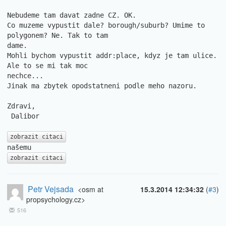
Nebudeme tam davat zadne CZ. OK.

Co muzeme vypustit dale? borough/suburb? Umime to 
polygonem? Ne. Tak to tam

dame.

Mohli bychom vypustit addr:place, kdyz je tam ulice. 
Ale to se mi tak moc

nechce... 

Jinak ma zbytek opodstatneni podle meho nazoru.

Zdravi,

 Dalibor

zobrazit citaci
zobrazit citaci
Petr Vejsada
<osm at
15.3.2014 12:34:32
(
#3
)
propsychology.cz>
516