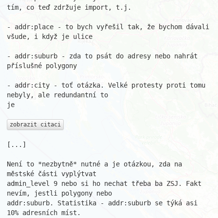
tím, co teď zdržuje import, t.j.

- addr:place - to bych vyřešil tak, že bychom dávali 
všude, i když je ulice

- addr:suburb - zda to psát do adresy nebo nahrát 
příslušné polygony

- addr:city - toť otázka. Velké protesty proti tomu 
nebyly, ale redundantní to 

je

zobrazit citaci
[...]

Není to *nezbytně* nutné a je otázkou, zda na 
městské části vyplýtvat 

admin_level 9 nebo si ho nechat třeba ba ZSJ. Fakt 
nevím, jestli polygony nebo 

addr:suburb. Statistika - addr:suburb se týká asi 
10% adresních míst.
