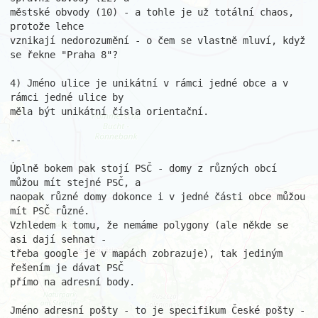
městské obvody (10) - a tohle je už totální chaos, 
protože lehce

vznikají nedorozumění - o čem se vlastně mluví, když 
se řekne "Praha 8"?

4) Jméno ulice je unikátní v rámci jedné obce a v 
rámci jedné ulice by

měla být unikátní čísla orientační.

--

Úplně bokem pak stojí PSČ - domy z různých obcí 
můžou mít stejné PSČ, a

naopak různé domy dokonce i v jedné části obce můžou 
mít PSČ různé.

Vzhledem k tomu, že nemáme polygony (ale někde se 
asi dají sehnat -

třeba google je v mapách zobrazuje), tak jediným 
řešením je dávat PSČ

přímo na adresní body.

Jméno adresní pošty - to je specifikum České pošty - 