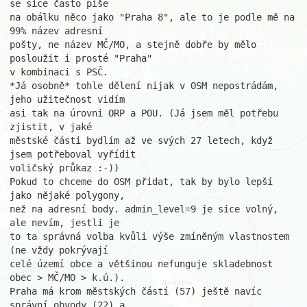
se sice často píše

na obálku něco jako "Praha 8", ale to je podle mě na 
99% název adresní

pošty, ne název MČ/MO, a stejně dobře by mělo 
posloužit i prosté "Praha"

v kombinaci s PSČ.

*Já osobně* tohle dělení nijak v OSM nepostrádám, 
jeho užitečnost vidím

asi tak na úrovni ORP a POU. (Já jsem měl potřebu 
zjistit, v jaké

městské části bydlím až ve svých 27 letech, když 
jsem potřeboval vyřídit

voličský průkaz :-))

Pokud to chceme do OSM přidat, tak by bylo lepší 
jako nějaké polygony,

než na adresní body. admin_level=9 je sice volný, 
ale nevím, jestli je

to ta správná volba kvůli výše zmíněným vlastnostem 
(ne vždy pokrývají

celé území obce a většinou nefunguje skladebnost 
obec > MČ/MO > k.ú.).

Praha má krom městských částí (57) ještě navíc 
správní obvody (22) a
