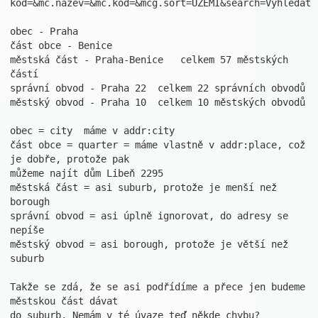
kod=&mc.nazev=&mc.kod=&mcg.sort=UZEMI&search=Vyhledat

obec - Praha

část obce - Benice

městská část - Praha-Benice   celkem 57 městských 
částí

správní obvod - Praha 22  celkem 22 správních obvodů

městský obvod - Praha 10  celkem 10 městských obvodů

obec = city  máme v addr:city

část obce = quarter = máme vlastně v addr:place, což 
je dobře, protože pak

můžeme najít dům Libeň 2295

městská část = asi suburb, protože je menší než 
borough

správní obvod = asi úplně ignorovat, do adresy se 
nepíše

městský obvod = asi borough, protože je větší než 
suburb

Takže se zdá, že se asi podřídíme a přece jen budeme 
městskou část dávat

do suburb. Nemám v té úvaze teď někde chybu?
