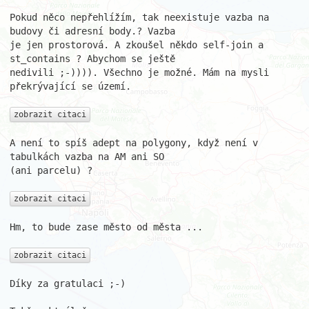
Pokud něco nepřehlížím, tak neexistuje vazba na 
budovy či adresní body.? Vazba 

je jen prostorová. A zkoušel někdo self-join a 
st_contains ? Abychom se ještě 

nedivili ;-)))). Všechno je možné. Mám na mysli 
překrývající se území.

zobrazit citaci
A není to spíš adept na polygony, když není v 
tabulkách vazba na AM ani SO 

(ani parcelu) ?

zobrazit citaci
Hm, to bude zase město od města ...

zobrazit citaci
Díky za gratulaci ;-)
