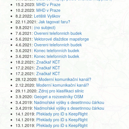
15.2.2023:
MHD v Praze
10.2.2023:
MHD v Praze
8.2.2022:
Letiště Vyškov
22.11.2021:
Jak tagovat faru?
9.8.2021:
(no subject)
7.6.2021:
Overeni telefonnich budek
5.6.2021:
Vektorové dlaždice mapsforge
4.6.2021:
Overeni telefonnich budek
3.6.2021:
Konec telefonních budek
3.6.2021:
Konec telefonních budek
18.2.2021:
Značkař KČT
17.2.2021:
Značkař KČT
17.2.2021:
Značkař KČT
28.12.2020:
Moderní komunikační kanál?
2.12.2020:
Moderní komunikační kanál?
29.11.2020:
Zdroj pro klasifikaci silnic
3.9.2020:
Geoget a rozcestníky OSM
3.4.2019:
Nadmořské výšky s desetinnou čárkou
3.4.2019:
Nadmořské výšky s desetinnou čárkou
14.1.2019:
Překlady pro iD s KeepRight
14.1.2019:
Překlady pro iD s KeepRight
13.1.2019:
Překlady pro iD s KeepRight