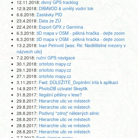
12.11.2018:
divný GPS tracklog
12.9.2018:
DIBAVOD & umělý vodní tok
6.6.2018:
Zastávky PID
23.4.2018:
Data ze ZÚ
22.4.2018:
Export GPX z Garmina
6.3.2018:
3D mapa v OSM - pěkná hračka - dejte zoom
6.3.2018:
3D mapa v OSM - pěkná hračka - dejte zoom
13.2.2018:
Ivan Petrovič [was: Re: Nedělitelné mezery v
názvech ulic]
7.2.2018:
ruční GPS navigace
30.1.2018:
ortofoto mapy.cz
29.1.2018:
ortofoto mapy.cz
27.1.2018:
ortofoto mapy.cz
3.11.2017:
Fwd: DŮLEŽITÉ_Doplnění infa k aplikaci
14.9.2017:
PhotoDB uzivatel Skeptik
31.8.2017:
Ilegální pěšiny v lese?
29.8.2017:
Hierarchie ulic ve městech
29.8.2017:
Hierarchie ulic ve městech
28.8.2017:
Podivný "zdroj" některých silnic
28.8.2017:
Hierarchie ulic ve městech
28.8.2017:
Hierarchie ulic ve městech
28.8.2017:
Hierarchie ulic ve městech
7.7.2017:
Fwd: úprava mapy