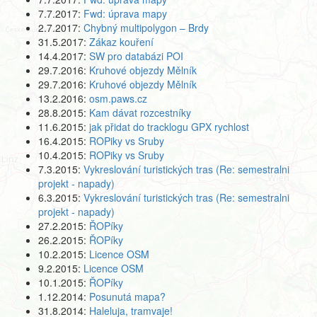
7.7.2017:
Fwd: úprava mapy
2.7.2017:
Chybný multipolygon – Brdy
31.5.2017:
Zákaz kouření
14.4.2017:
SW pro databázi POI
29.7.2016:
Kruhové objezdy Mělník
29.7.2016:
Kruhové objezdy Mělník
13.2.2016:
osm.paws.cz
28.8.2015:
Kam dávat rozcestníky
11.6.2015:
jak přidat do tracklogu GPX rychlost
16.4.2015:
ROPiky vs Sruby
10.4.2015:
ROPiky vs Sruby
7.3.2015:
Vykreslování turistických tras (Re: semestralni
projekt - napady)
6.3.2015:
Vykreslování turistických tras (Re: semestralni
projekt - napady)
27.2.2015:
ŘOPíky
26.2.2015:
ŘOPíky
10.2.2015:
Licence OSM
9.2.2015:
Licence OSM
10.1.2015:
ŘOPíky
1.12.2014:
Posunutá mapa?
31.8.2014:
Haleluja, tramvaje!