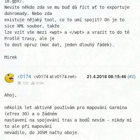
18.gpx).

Nevíte někdo zda se mu buď dá říct ať to exportuje 
dohromady. Nebo zda

existuje nějaký tool, co to umí spojit? On je to 
sice XML soubor, takže

lze vzít vše mezi <wpt> a </wpt> a vrazit to do té 
Prošlé trasy, ale je

to dost opruz (moc dat, jeden dlouhý řádek).

Mirek
<0174
<v0174 at v0174.net>
21.4.2018 08:15:46
(
#2
)
122
3104
Ahoj,

několik let aktivně používám pro mapování Garmina 
(eTrex 30) a o žádném 

nastavení na spojování tras a bodů nevím - nikdy mi 
to ale při mapování 

nevadilo, do JOSM načtu oboje.
