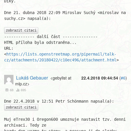
Díky.

Dne 21. dubna 2018 22:09 Miroslav Suchý <miroslav na 
suchy.cz> napsal(a):

zobrazit citaci
------------- další část ---------------

HTML příloha byla odstraněna...

URL: 
<
https://lists.openstreetmap.org/pipermail/talk-
cz/attachments/20180422/c10ec496/attachment.html
>
Lukáš Gebauer
<gebylist at
22.4.2018 09:44:54
(
#6
)
mlp.cz>
68
695
zobrazit citaci
Muj eTrex30 i Oregon600 umoznuje nastavit tzv. denni 
archivaci. Tedy ze 
