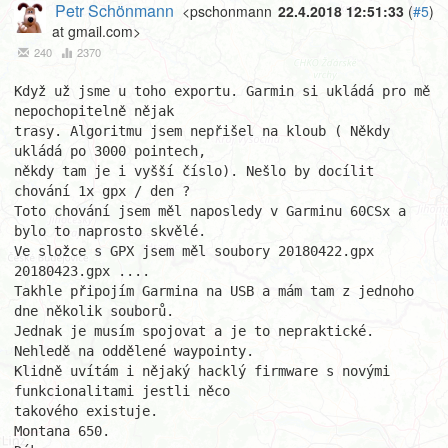
Petr Schönmann
<pschonmann
22.4.2018 12:51:33
(
#5
)
at gmail.com>
240
2370
Když už jsme u toho exportu. Garmin si ukládá pro mě 
nepochopitelně nějak

trasy. Algoritmu jsem nepřišel na kloub ( Někdy 
ukládá po 3000 pointech,

někdy tam je i vyšší číslo). Nešlo by docílit 
chování 1x gpx / den ?

Toto chování jsem měl naposledy v Garminu 60CSx a 
bylo to naprosto skvělé.

Ve složce s GPX jsem měl soubory 20180422.gpx 
20180423.gpx ....

Takhle připojím Garmina na USB a mám tam z jednoho 
dne několik souborů.

Jednak je musím spojovat a je to nepraktické. 
Nehledě na oddělené waypointy.

Klidně uvítám i nějaký hacklý firmware s novými 
funkcionalitami jestli něco

takového existuje.

Montana 650.
