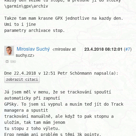
kazdy den vezme tu stopu, a presune ji do slozky 
\garmin\gpx\archiv

Takze tam mam krasne GPX jednotlive na kazdy den. 
Umi to i jine 

parametry archivace stop.
Miroslav Suchý
<miroslav at
23.4.2018 08:12:01
(
#7
)
suchy.cz>
590
zobrazit citaci
Já jsem měl v menu, že se trackování spouští 
automaticky při zapnutí

GPSky. To jsem si vypnul a musím teď jít do Track 
managera a spustit

trackování manuálně, ale když to pak stopnu a 
uložím, tak tam mám jenom

tu stopu z toho výletu.

Ergo nemám ani problém s těmi 3k pointy.
