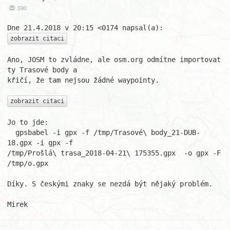
590
zobrazit citaci
Ano, JOSM to zvládne, ale osm.org odmítne importovat 
ty Trasové body a

křičí, že tam nejsou žádné waypointy.

zobrazit citaci
Jo to jde:

  gpsbabel -i gpx -f /tmp/Trasové\ body_21-DUB-
18.gpx -i gpx -f

/tmp/Prošlá\ trasa_2018-04-21\ 175355.gpx  -o gpx -F 
/tmp/o.gpx

Díky. S českými znaky se nezdá být nějaký problém.

Mirek