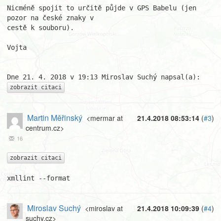
Nicméně spojit to určitě půjde v GPS Babelu (jen 
pozor na české znaky v 

cestě k souboru).

Vojta

zobrazit citaci
Martin Měřinský
<mermar at
21.4.2018 08:53:14
(
#3
)
centrum.cz>
16
zobrazit citaci
xmllint --format
Miroslav Suchý
<miroslav at
21.4.2018 10:09:39
(
#4
)
suchy.cz>