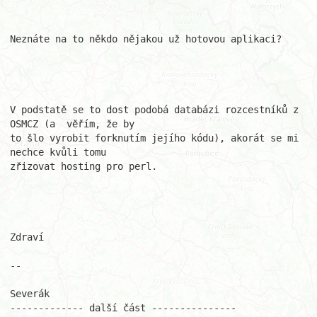
Neznáte na to někdo nějakou už hotovou aplikaci?

V podstatě se to dost podobá databázi rozcestníků z 
OSMCZ (a  věřím, že by 

to šlo vyrobit forknutím jejího kódu), akorát se mi 
nechce kvůli tomu 

zřizovat hosting pro perl.

Zdraví

-- 

Severák

------------- další část ---------------
