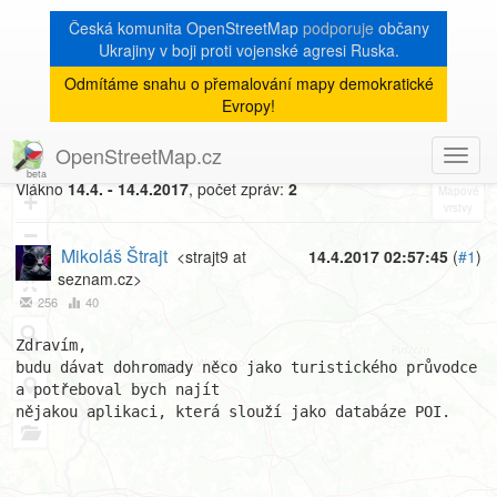
Česká komunita OpenStreetMap
podporuje
občany
Ukrajiny v boji proti vojenské agresi Ruska.
Odmítáme snahu o přemalování mapy demokratické
[Talk-cz]
« zpět na výpis měsíce
|
Evropy!
SW pro databázi POI
OpenStreetMap.cz
Toggl
8
navig
Vlákno
14.4. - 14.4.2017
, počet zpráv:
2
+
−
Mikoláš Štrajt
<strajt9 at
14.4.2017 02:57:45
(
#1
)
seznam.cz>
256
40
Zdravím,

budu dávat dohromady něco jako turistického průvodce 
a potřeboval bych najít

nějakou aplikaci, která slouží jako databáze POI.
