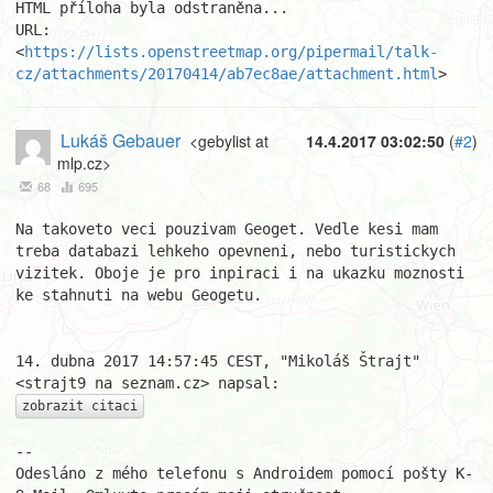
HTML příloha byla odstraněna...

URL: 
<
https://lists.openstreetmap.org/pipermail/talk-
cz/attachments/20170414/ab7ec8ae/attachment.html
>
Lukáš Gebauer
<gebylist at
14.4.2017 03:02:50
(
#2
)
mlp.cz>
68
695
Na takoveto veci pouzivam Geoget. Vedle kesi mam 
treba databazi lehkeho opevneni, nebo turistickych 
vizitek. Oboje je pro inpiraci i na ukazku moznosti 
ke stahnuti na webu Geogetu.

14. dubna 2017 14:57:45 CEST, "Mikoláš Štrajt" 
zobrazit citaci
-- 

Odesláno z mého telefonu s Androidem pomocí pošty K-