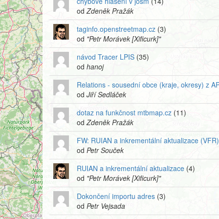
chybové hlášení v josm
(14)
od
Zdeněk Pražák
taginfo.openstreetmap.cz
(3)
od
"Petr Morávek [Xificurk]"
návod Tracer LPIS
(35)
od
hanoj
Relations - sousední obce (kraje, okresy) z AP
od
Jiří Sedláček
dotaz na funkčnost mtbmap.cz
(11)
od
Zdeněk Pražák
FW: RUIAN a inkrementální aktualizace (VFR)
od
Petr Souček
RUIAN a inkrementální aktualizace
(4)
od
"Petr Morávek [Xificurk]"
Dokončení importu adres
(3)
od
Petr Vejsada