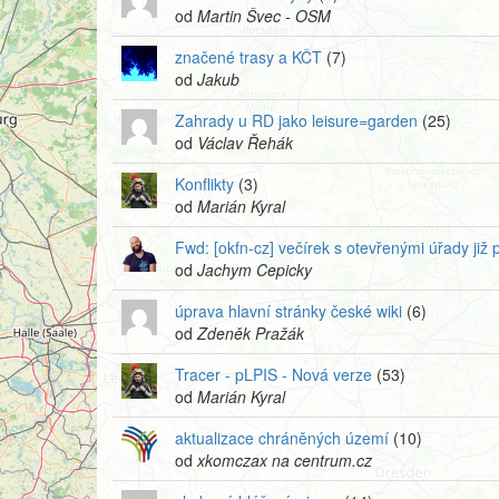
od
Martin Švec - OSM
značené trasy a KČT
(7)
od
Jakub
Zahrady u RD jako leisure=garden
(25)
od
Václav Řehák
Konflikty
(3)
od
Marián Kyral
Fwd: [okfn-cz] večírek s otevřenými úřady již p
od
Jachym Cepicky
úprava hlavní stránky české wiki
(6)
od
Zdeněk Pražák
Tracer - pLPIS - Nová verze
(53)
od
Marián Kyral
aktualizace chráněných území
(10)
od
xkomczax na centrum.cz