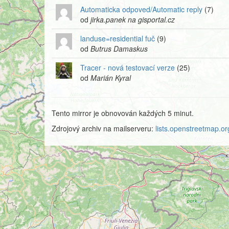
Automaticka odpoved/Automatic reply
(7)
od
jirka.panek na gisportal.cz
landuse=residential fuč
(9)
od
Butrus Damaskus
Tracer - nová testovací verze
(25)
od
Marián Kyral
Tento mirror je obnovován každých 5 minut.
Zdrojový archiv na mailserveru:
lists.openstreetmap.org