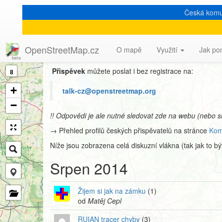
Česká komu
Archiv mailové konfer
OpenStreetMap.cz
O mapě
Využití
Jak po
Přispěvek
můžete poslat i bez registrace na:
8
+
talk-cz@openstreetmap.org
−
!! Odpovědi je ale nutné sledovat zde na webu (nebo s
→ Přehled profilů českých přispěvatelů na stránce
Kom
Níže jsou zobrazena celá diskuzní vlákna (tak jak to b
Srpen 2014
Žijem si jak na zámku
(1)
od
Matěj Cepl
RUIAN tracer chyby
(3)