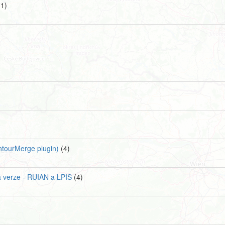
1)
ontourMerge plugin)
(4)
á verze - RUIAN a LPIS
(4)