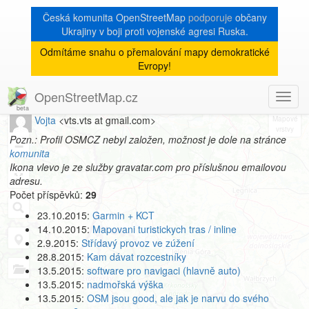
Česká komunita OpenStreetMap
podporuje
občany
Ukrajiny v boji proti vojenské agresi Ruska.
Odmítáme snahu o přemalování mapy demokratické
[Talk-cz]
« zpět na archiv
|
Evropy!
Profil autora
OpenStreetMap.cz
Toggl
8
navig
Vojta
<vts.vts at gmail.com>
+
Pozn.: Profil OSMCZ nebyl založen, možnost je dole na stránce
−
komunita
Ikona vlevo je ze služby gravatar.com pro příslušnou emailovou
adresu.
Počet příspěvků:
29
23.10.2015:
Garmin + KCT
14.10.2015:
Mapovani turistickych tras / inline
2.9.2015:
Střídavý provoz ve zúžení
28.8.2015:
Kam dávat rozcestníky
13.5.2015:
software pro navigaci (hlavně auto)
13.5.2015:
nadmořská výška
13.5.2015:
OSM jsou good, ale jak je narvu do svého