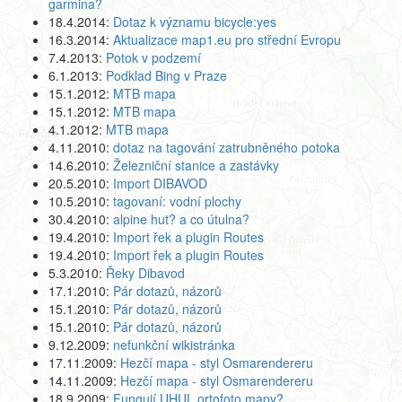
garmina?
18.4.2014:
Dotaz k významu bicycle:yes
16.3.2014:
Aktualizace map1.eu pro střední Evropu
7.4.2013:
Potok v podzemí
6.1.2013:
Podklad Bing v Praze
15.1.2012:
MTB mapa
15.1.2012:
MTB mapa
4.1.2012:
MTB mapa
4.11.2010:
dotaz na tagování zatrubněného potoka
14.6.2010:
Železniční stanice a zastávky
20.5.2010:
Import DIBAVOD
10.5.2010:
tagovaní: vodní plochy
30.4.2010:
alpine hut? a co útulna?
19.4.2010:
Import řek a plugin Routes
19.4.2010:
Import řek a plugin Routes
5.3.2010:
Řeky Dibavod
17.1.2010:
Pár dotazů, názorů
15.1.2010:
Pár dotazů, názorů
15.1.2010:
Pár dotazů, názorů
9.12.2009:
nefunkční wikistránka
17.11.2009:
Hezčí mapa - styl Osmarendereru
14.11.2009:
Hezčí mapa - styl Osmarendereru
18.9.2009:
Fungují UHUL ortofoto mapy?