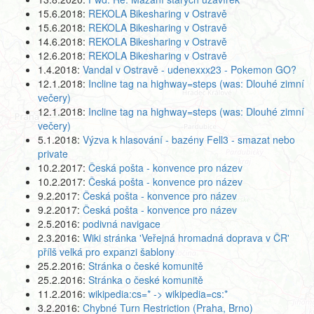
15.6.2018:
REKOLA Bikesharing v Ostravě
15.6.2018:
REKOLA Bikesharing v Ostravě
14.6.2018:
REKOLA Bikesharing v Ostravě
12.6.2018:
REKOLA Bikesharing v Ostravě
1.4.2018:
Vandal v Ostravě - udenexxx23 - Pokemon GO?
12.1.2018:
Incline tag na highway=steps (was: Dlouhé zimní
večery)
12.1.2018:
Incline tag na highway=steps (was: Dlouhé zimní
večery)
5.1.2018:
Výzva k hlasování - bazény Fell3 - smazat nebo
private
10.2.2017:
Česká pošta - konvence pro název
10.2.2017:
Česká pošta - konvence pro název
9.2.2017:
Česká pošta - konvence pro název
9.2.2017:
Česká pošta - konvence pro název
2.5.2016:
podivná navigace
2.3.2016:
Wiki stránka 'Veřejná hromadná doprava v ČR'
přílš velká pro expanzi šablony
25.2.2016:
Stránka o české komunitě
25.2.2016:
Stránka o české komunitě
11.2.2016:
wikipedia:cs=* -> wikipedia=cs:*
3.2.2016:
Chybné Turn Restriction (Praha, Brno)