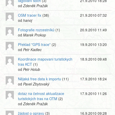
tagování soch
(3)
21.9.2010 18:28
od
Zdeněk Pražák
OSM tracer fix
(38)
21.9.2010 07:32
od
hanoj
Fotografie rozcestníků
(1)
20.9.2010 11:49
od
Marek Prokop
Překlad "GPS trace"
(2)
19.9.2010 13:20
od
Petr Kadlec
Koordinace mapovani turistickych
18.9.2010 09:48
tras KCT
(1)
od
Petr Holub
Nějaká free data k importu
(11)
17.9.2010 18:24
od
Pavel Zbytovský
dotaz na četnost aktualizace
17.9.2010 11:26
turistických tras na OTM
(2)
od
Zdeněk Pražák
žádost o opravu
(3)
16.9.2010 09:28