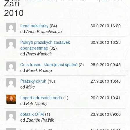
Září
2010
tema bakalarky
(24)
30.9.2010 16:29
od
Anna Kratochvílová
Pokryti prazskych zastavek
30.9.2010 16:28
openstreetmap
(32)
od
Pavel Machek
Co s trasou, která je asi špatně
(2)
28.9.2010 09:45
od
Marek Prokop
Pražský okruh
(16)
27.9.2010 13:48
od
Mike
Import adresních bodů
(1)
26.9.2010 10:41
od
Petr Dlouhý
dotaz k OTM
(1)
23.9.2010 09:06
od
Zdeněk Pražák