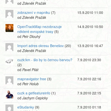
od
Zdeněk Pražák
zobrazení v mapniku
(7)
15.9.2010 11:00
od
Zdeněk Pražák
OpenTrackMap nezobrazuje
14.9.2010 10:50
některé evropské trasy
(5)
od
Petr Dlouhý
Import adres okresu Benešov
(20)
13.9.2010 16:47
od
Zdeněk Pražák
cuzk:km - šlo by to černou barvou?
7.9.2010 23:30
(2)
od
Pavel Pilát
mapnavigator free
(3)
7.9.2010 22:16
od
Petr Holub
cuzk a getfeatureinfo
(1)
7.9.2010 22:15
od
Jachym Cepicky
eStudanky
(9)
7.9.2010 01:18