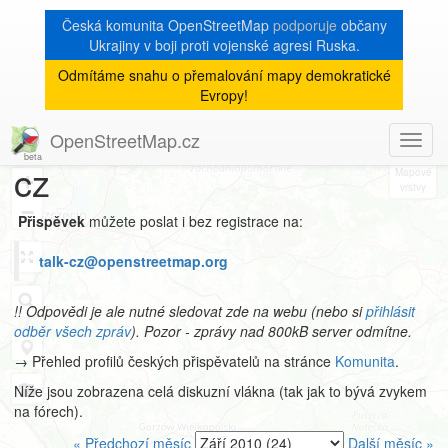
Česká komunita OpenStreetMap
podporuje
občany
Ukrajiny v boji proti vojenské agresi Ruska.
Odmítáme snahu o přemalování mapy demokratické
Archiv
Evropy!
mailové konference talk-
OpenStreetMap.cz
Toggl
8
navig
cz
+
−
Přispěvek
můžete poslat i bez registrace na:
talk-cz@openstreetmap.org
!! Odpovědi je ale nutné sledovat zde na webu (nebo si
přihlásit
odběr všech zpráv
). Pozor - zprávy nad 800kB server odmítne.
→ Přehled profilů českých přispěvatelů na stránce
Komunita
.
Níže jsou zobrazena celá diskuzní vlákna (tak jak to bývá zvykem
na fórech).
« Předchozí měsíc
Další měsíc »