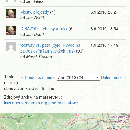
od
Jiří Jakeš
Mosty, přejezdy
(1)
5.9.2010 20:27
od
Jan Dudík
DIBAVOD - rybníky a řeky
(6)
3.9.2010 13:54
od
Jan Dudík
footway vs. path (bylo: N?vod na
1.9.2010 17:19
zakreslov?n?turistick?ch tras)
(90)
od
Marek Prokop
Tento
« Předchozí měsíc
Další měsíc »
mirror je
obnovován každých 5 minut.
Zdrojový archiv na mailserveru:
lists.openstreetmap.org/pipermail/talk-cz