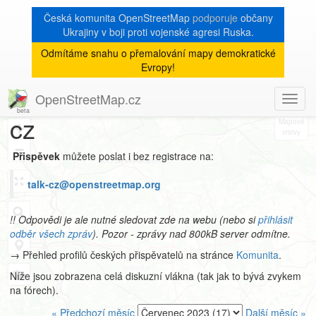
Česká komunita OpenStreetMap
podporuje
občany
Ukrajiny v boji proti vojenské agresi Ruska.
Odmítáme snahu o přemalování mapy demokratické
Archiv
Evropy!
mailové konference talk-
OpenStreetMap.cz
Toggl
8
navig
cz
+
−
Přispěvek
můžete poslat i bez registrace na:
talk-cz@openstreetmap.org
!! Odpovědi je ale nutné sledovat zde na webu (nebo si
přihlásit
odběr všech zpráv
). Pozor - zprávy nad 800kB server odmítne.
→ Přehled profilů českých přispěvatelů na stránce
Komunita
.
Níže jsou zobrazena celá diskuzní vlákna (tak jak to bývá zvykem
na fórech).
« Předchozí měsíc
Další měsíc »