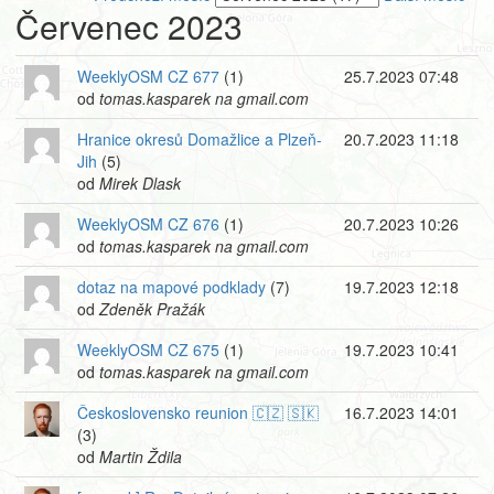
Červenec 2023
WeeklyOSM CZ 677
(1)
25.7.2023 07:48
od
tomas.kasparek na gmail.com
Hranice okresů Domažlice a Plzeň-
20.7.2023 11:18
Jih
(5)
od
Mirek Dlask
WeeklyOSM CZ 676
(1)
20.7.2023 10:26
od
tomas.kasparek na gmail.com
dotaz na mapové podklady
(7)
19.7.2023 12:18
od
Zdeněk Pražák
WeeklyOSM CZ 675
(1)
19.7.2023 10:41
od
tomas.kasparek na gmail.com
Československo reunion 🇨🇿 🇸🇰
16.7.2023 14:01
(3)
od
Martin Ždila