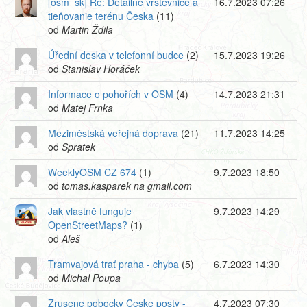
[osm_sk] Re: Detailné vrstevnice a
16.7.2023 07:26
tieňovanie terénu Česka
(11)
od
Martin Ždila
Úřední deska v telefonní budce
(2)
15.7.2023 19:26
od
Stanislav Horáček
Informace o pohořích v OSM
(4)
14.7.2023 21:31
od
Matej Frnka
Meziměstská veřejná doprava
(21)
11.7.2023 14:25
od
Spratek
WeeklyOSM CZ 674
(1)
9.7.2023 18:50
od
tomas.kasparek na gmail.com
Jak vlastně funguje
9.7.2023 14:29
OpenStreetMaps?
(1)
od
Aleš
Tramvajová trať praha - chyba
(5)
6.7.2023 14:30
od
Michal Poupa
Zrusene pobocky Ceske posty -
4.7.2023 07:30