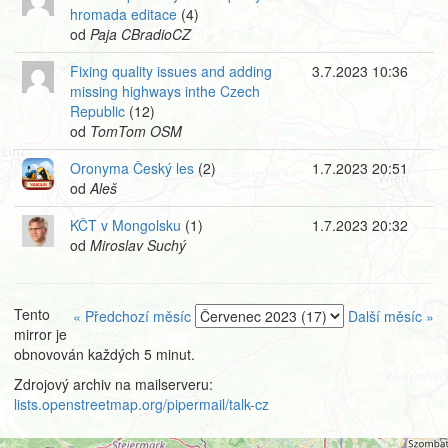
hromada editace
(4)
od
Paja CBradioCZ
Fixing quality issues and adding
3.7.2023 10:36
missing highways inthe Czech
Republic
(12)
od
TomTom OSM
Oronyma Český les
(2)
1.7.2023 20:51
od
Aleš
KČT v Mongolsku
(1)
1.7.2023 20:32
od
Miroslav Suchý
Tento
« Předchozí měsíc
Další měsíc »
mirror je
obnovován každých 5 minut.
Zdrojový archiv na mailserveru:
lists.openstreetmap.org/pipermail/talk-cz