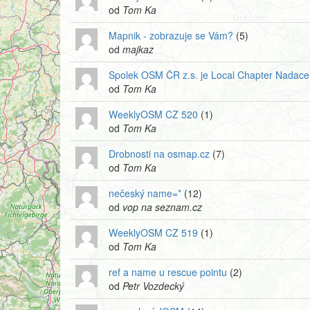
od
Tom Ka
Mapnik - zobrazuje se Vám?
(5)
od
majkaz
Spolek OSM ČR z.s. je Local Chapter Nadac
od
Tom Ka
WeeklyOSM CZ 520
(1)
od
Tom Ka
Drobnosti na osmap.cz
(7)
od
Tom Ka
nečeský name=*
(12)
od
vop na seznam.cz
WeeklyOSM CZ 519
(1)
od
Tom Ka
ref a name u rescue pointu
(2)
od
Petr Vozdecký