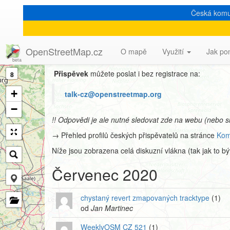
Česká komu
Archiv mailové konfer
OpenStreetMap.cz
O mapě
Využití
Jak po
Přispěvek
můžete poslat i bez registrace na:
8
+
talk-cz@openstreetmap.org
−
!! Odpovědi je ale nutné sledovat zde na webu (nebo s
→ Přehled profilů českých přispěvatelů na stránce
Kom
Níže jsou zobrazena celá diskuzní vlákna (tak jak to b
Červenec 2020
chystaný revert zmapovaných tracktype
(1)
od
Jan Martinec
WeeklyOSM CZ 521
(1)