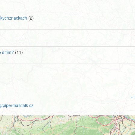
ickychznackach
(2)
o s tím?
(11)
« 
/pipermail/talk-cz