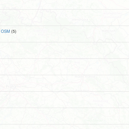
e OSM
(5)