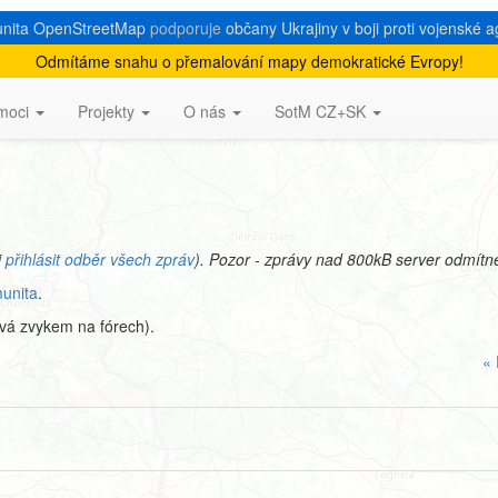
nita OpenStreetMap
podporuje
občany Ukrajiny v boji proti vojenské a
Odmítáme snahu o přemalování mapy demokratické Evropy!
ence talk-cz
moci
Projekty
O nás
SotM CZ+SK
i
přihlásit odběr všech zpráv
). Pozor - zprávy nad 800kB server odmítn
unita
.
ývá zvykem na fórech).
« 