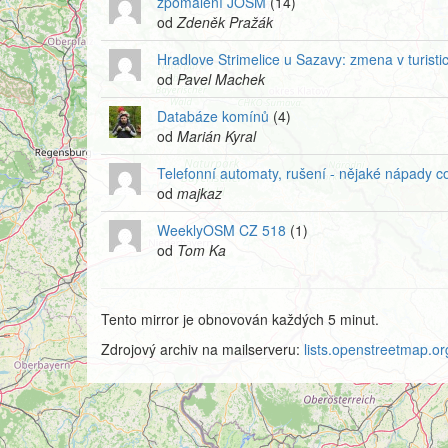
zpomalení JOSM
(14)
od
Zdeněk Pražák
Hradlove Strimelice u Sazavy: zmena v turist
od
Pavel Machek
Databáze komínů
(4)
od
Marián Kyral
Telefonní automaty, rušení - nějaké nápady c
od
majkaz
WeeklyOSM CZ 518
(1)
od
Tom Ka
Tento mirror je obnovován každých 5 minut.
Zdrojový archiv na mailserveru:
lists.openstreetmap.org