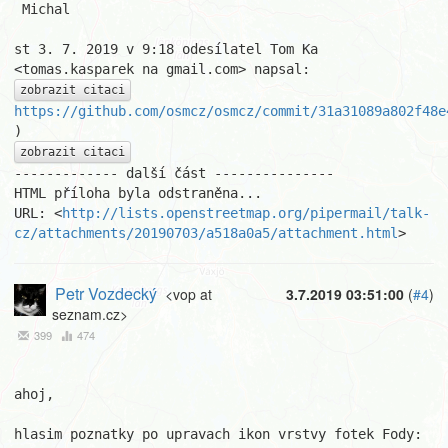
 Michal

st 3. 7. 2019 v 9:18 odesílatel Tom Ka 
zobrazit citaci
https://github.com/osmcz/osmcz/commit/31a31089a802f48e
zobrazit citaci
------------- další část ---------------

HTML příloha byla odstraněna...

URL: <
http://lists.openstreetmap.org/pipermail/talk-
cz/attachments/20190703/a518a0a5/attachment.html
>
Petr Vozdecký
<vop at
3.7.2019 03:51:00
(
#4
)
seznam.cz>
399
474
ahoj,

hlasim poznatky po upravach ikon vrstvy fotek Fody:
