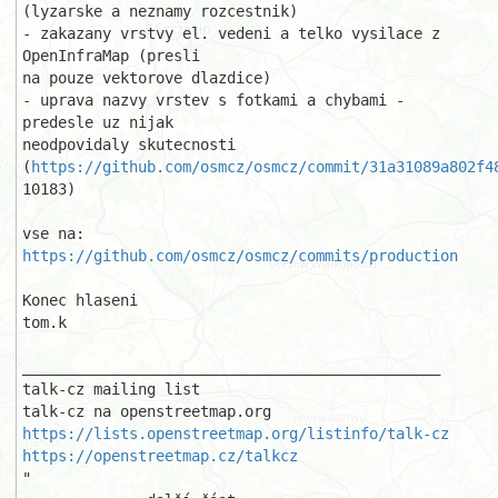
(lyzarske a neznamy rozcestnik)

- zakazany vrstvy el. vedeni a telko vysilace z 
OpenInfraMap (presli

na pouze vektorove dlazdice)

- uprava nazvy vrstev s fotkami a chybami - 
predesle uz nijak

neodpovidaly skutecnosti

(
https://github.com/osmcz/osmcz/commit/31a31089a802f4
10183)

vse na: 
https://github.com/osmcz/osmcz/commits/production
Konec hlaseni

tom.k

_______________________________________________

talk-cz mailing list

https://lists.openstreetmap.org/listinfo/talk-cz
https://openstreetmap.cz/talkcz
"
