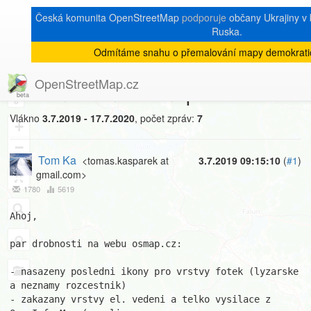
Česká komunita OpenStreetMap
podporuje
občany Ukrajiny v b
Ruska.
Odmítáme snahu o přemalování mapy demokrati
[Talk-cz]
« zpět na výpis měsíce
|
OpenStreetMap.cz
Drobnosti na osmap.cz
8
Vlákno
3.7.2019 - 17.7.2020
, počet zpráv:
7
+
−
Tom Ka
<tomas.kasparek at
3.7.2019 09:15:10
(
#1
)
gmail.com>
1780
5619
Ahoj,

par drobnosti na webu osmap.cz:

- nasazeny posledni ikony pro vrstvy fotek (lyzarske 
a neznamy rozcestnik)

- zakazany vrstvy el. vedeni a telko vysilace z 