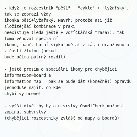
- když je rozcestník "pěší" + "cyklo" + "lyžařský", 
tak se zobrazí vždy 

ikonka pěší+lyžařský. Návrh: protože asi již 
složitějšáí kombinace v praxi 

neexistuje (leda ještě + vozíčkářská trasa?), tak 
tomu věnovat speciální 

ikonu, např. horní šipku udělat z části oranžovou a 
z části žlutou (pokud 

bude očima patrný rozdíl)

- ještě prosím o speciální ikony pro chybějící 
information=board a 

information=map - pak se bude dát (konečně!) opravdu 
jednoduše najít, co kde

chybí vyfocené!

- vyšší dívčí by byla u vrstvy OsmHiCheck možnost 
zapínat subvrstvy 

(chybějící rozcestníky zvlášť od mapy a boardů)
