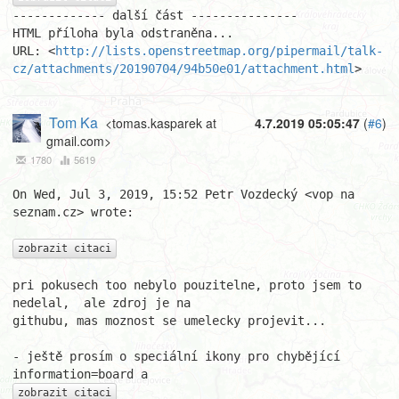
------------- další část ---------------

HTML příloha byla odstraněna...

URL: <
http://lists.openstreetmap.org/pipermail/talk-
cz/attachments/20190704/94b50e01/attachment.html
>
Tom Ka
<tomas.kasparek at
4.7.2019 05:05:47
(
#6
)
gmail.com>
1780
5619
On Wed, Jul 3, 2019, 15:52 Petr Vozdecký <vop na 
seznam.cz> wrote:

zobrazit citaci
pri pokusech too nebylo pouzitelne, proto jsem to 
nedelal,  ale zdroj je na

githubu, mas moznost se umelecky projevit...

- ještě prosím o speciální ikony pro chybějící 
zobrazit citaci