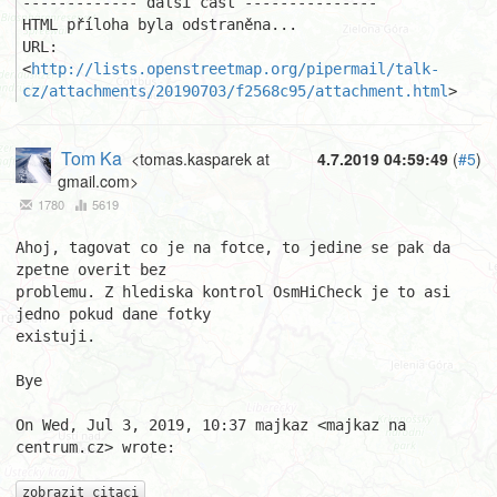
------------- další část ---------------

HTML příloha byla odstraněna...

URL: 
<
http://lists.openstreetmap.org/pipermail/talk-
cz/attachments/20190703/f2568c95/attachment.html
>
Tom Ka
<tomas.kasparek at
4.7.2019 04:59:49
(
#5
)
gmail.com>
1780
5619
Ahoj, tagovat co je na fotce, to jedine se pak da 
zpetne overit bez

problemu. Z hlediska kontrol OsmHiCheck je to asi 
jedno pokud dane fotky

existuji.

Bye

On Wed, Jul 3, 2019, 10:37 majkaz <majkaz na 
centrum.cz> wrote:

zobrazit citaci