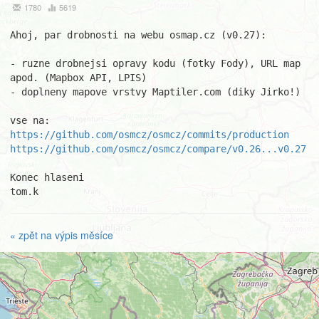
1780
5619
Ahoj, par drobnosti na webu osmap.cz (v0.27):

- ruzne drobnejsi opravy kodu (fotky Fody), URL map 
apod. (Mapbox API, LPIS)

- doplneny mapove vrstvy Maptiler.com (diky Jirko!)

https://github.com/osmcz/osmcz/commits/production
https://github.com/osmcz/osmcz/compare/v0.26...v0.27
Konec hlaseni

tom.k
« zpět na výpis měsíce