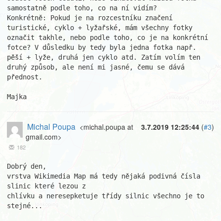
samostatně podle toho, co na ní vidím?

Konkrétně: Pokud je na rozcestníku značení 
turistické, cyklo + lyžařské, mám všechny fotky 
označit takhle, nebo podle toho, co je na konkrétní 
fotce? V důsledku by tedy byla jedna fotka např. 
pěší + lyže, druhá jen cyklo atd. Zatím volím ten 
druhý způsob, ale není mi jasné, čemu se dává 
přednost.

Majka
Michal Poupa
<michal.poupa at
3.7.2019 12:25:44
(
#3
)
gmail.com>
182
Dobrý den,

vrstva Wikimedia Map má tedy nějaká podivná čísla 
slinic které lezou z

chlívku a neresepketuje třídy silnic všechno je to 
stejné...
