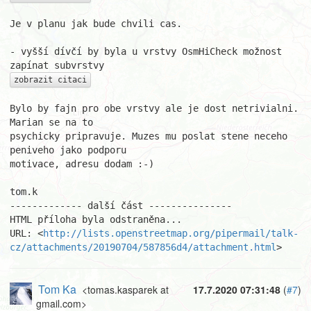
Je v planu jak bude chvili cas.

- vyšší dívčí by byla u vrstvy OsmHiCheck možnost 
zobrazit citaci
Bylo by fajn pro obe vrstvy ale je dost netrivialni. 
Marian se na to

psychicky pripravuje. Muzes mu poslat stene neceho 
peniveho jako podporu

motivace, adresu dodam :-)

tom.k

------------- další část ---------------

HTML příloha byla odstraněna...

URL: <
http://lists.openstreetmap.org/pipermail/talk-
cz/attachments/20190704/587856d4/attachment.html
>
Tom Ka
<tomas.kasparek at
17.7.2020 07:31:48
(
#7
)
gmail.com>