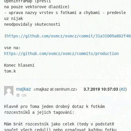
OpenInfraMap (presli

na pouze vektorove dlazdice)

- uprava nazvy vrstev s fotkami a chybami - predesle 
uz nijak

neodpovidaly skutecnosti

(
https://github.com/osmcz/osmcz/commit/31a31089a802f48
vse na: 
https://github.com/osmcz/osmcz/commits/production
Konec hlaseni

tom.k
majkaz
<majkaz at centrum.cz>
3.7.2019 10:37:03
(
#2
)
128
Hlavně pro Toma jeden drobný dotaz k fotkám 
rozcestníků a jejich tagování:

Mám brát rozcestník jako celek (tedy v podstatě 
součet všech cedulí) nebo označovat každou fotku 