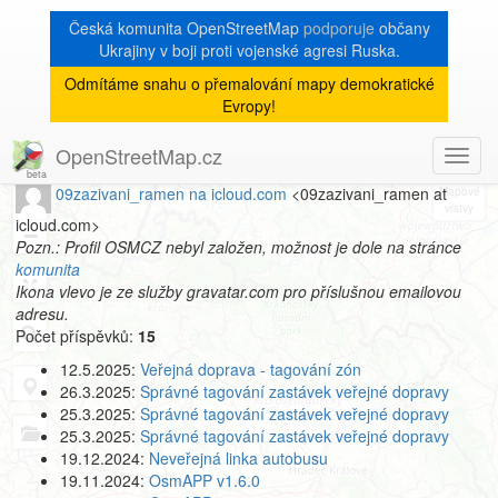
Česká komunita OpenStreetMap
podporuje
občany
Ukrajiny v boji proti vojenské agresi Ruska.
Odmítáme snahu o přemalování mapy demokratické
[Talk-cz]
« zpět na archiv
|
Evropy!
Profil autora
OpenStreetMap.cz
Toggl
8
navig
09zazivani_ramen na icloud.com
<09zazivani_ramen at
+
icloud.com>
−
Pozn.: Profil OSMCZ nebyl založen, možnost je dole na stránce
komunita
Ikona vlevo je ze služby gravatar.com pro příslušnou emailovou
adresu.
Počet příspěvků:
15
12.5.2025:
Veřejná doprava - tagování zón
26.3.2025:
Správné tagování zastávek veřejné dopravy
25.3.2025:
Správné tagování zastávek veřejné dopravy
25.3.2025:
Správné tagování zastávek veřejné dopravy
19.12.2024:
Neveřejná linka autobusu
19.11.2024:
OsmAPP v1.6.0