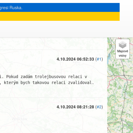
gresi Ruska.
« zpět na výpis měsíce
|
4.10.2024 06:52:33
(
#1
)
. Pokud zadám trolejbusovou relaci v 
 kterým bych takovou relaci zvalidoval. 
4.10.2024 08:21:28
(
#2
)