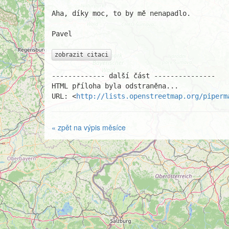
Aha, díky moc, to by mě nenapadlo.

Pavel

zobrazit citaci
------------- další část ---------------

HTML příloha byla odstraněna...

URL: <
http://lists.openstreetmap.org/piperm
« zpět na výpis měsíce