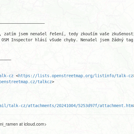
, zatím jsem nenašel řešení, tedy zkouším vaše zkušenosti
 OSM Inspector hlásí všude chyby. Nenašel jsem žádný tag,
alk-cz
 <
https://lists.openstreetmap.org/listinfo/talk-cz
penstreetmap.cz/talkcz
>

ail/talk-cz/attachments/20241004/5253d97f/attachment.htm
ni_ramen at icloud.com>