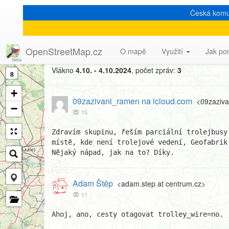
Česká komu
[Talk-cz] Parciální trolejb
OpenStreetMap.cz
O mapě
Využití
Jak po
Vlákno
4.10. - 4.10.2024
, počet zpráv:
3
8
+
09zazivani_ramen na icloud.com
<09zaziva
−
15
Zdravím skupinu, řeším parciální trolejbusy
místě, kde není trolejové vedení, Geofabrik
Nějaký nápad, jak na to? Díky. 
Adam Štěp
<adam.step at centrum.cz>
11
Ahoj, ano, cesty otagovat trolley_wire=no.
