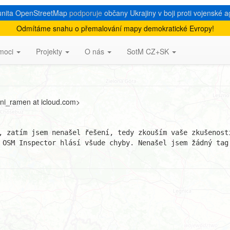
nita OpenStreetMap
podporuje
občany Ukrajiny v boji proti vojenské a
Odmítáme snahu o přemalování mapy demokratické Evropy!
usy
moci
Projekty
O nás
SotM CZ+SK
ni_ramen at icloud.com>
, zatím jsem nenašel řešení, tedy zkouším vaše zkušenosti
 OSM Inspector hlásí všude chyby. Nenašel jsem žádný tag,