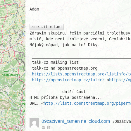
Adam

zobrazit citaci
Zdravím skupinu, řeším parciální trolejbusy
místě, kde není trolejové vedení, Geofabrik
Nějaký nápad, jak na to? Díky. 

 _______________________________________________

 talk-cz mailing list

 talk-cz na openstreetmap.org

https://lists.openstreetmap.org/listinfo/t
https://openstreetmap.cz/talkcz
 <
https://o
------------- další část ---------------

HTML příloha byla odstraněna...

URL: <
http://lists.openstreetmap.org/piperm
09zazivani_ramen na icloud.com
<09zaziva
15