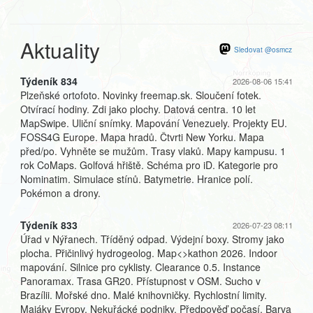
Aktuality
Sledovat @osmcz
Týdeník 834
2026-08-06 15:41
Plzeňské ortofoto. Novinky freemap.sk. Sloučení fotek.
Otvírací hodiny. Zdi jako plochy. Datová centra. 10 let
MapSwipe. Uliční snímky. Mapování Venezuely. Projekty EU.
FOSS4G Europe. Mapa hradů. Čtvrti New Yorku. Mapa
před/po. Vyhněte se mužům. Trasy vlaků. Mapy kampusu. 1
rok CoMaps. Golfová hřiště. Schéma pro iD. Kategorie pro
Nominatim. Simulace stínů. Batymetrie. Hranice polí.
Pokémon a drony.
Týdeník 833
2026-07-23 08:11
Úřad v Nýřanech. Tříděný odpad. Výdejní boxy. Stromy jako
plocha. Přičinlivý hydrogeolog. Map<>kathon 2026. Indoor
mapování. Silnice pro cyklisty. Clearance 0.5. Instance
Panoramax. Trasa GR20. Přístupnost v OSM. Sucho v
Brazílii. Mořské dno. Malé knihovničky. Rychlostní limity.
Majáky Evropy. Nekuřácké podniky. Předpověď počasí. Barva