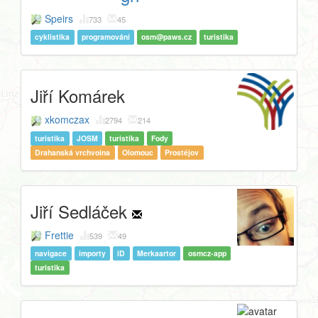
Speirs
733
45
cyklistika
programování
osm@paws.cz
turistika
Jiří Komárek
xkomczax
2794
214
turistika
JOSM
turistika
Fody
Drahanská vrchvoina
Olomouc
Prostějov
Jiří Sedláček
Frettie
539
49
navigace
importy
iD
Merkaartor
osmcz-app
turistika