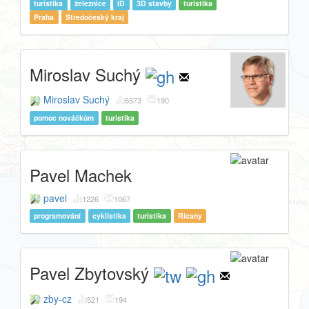
turistika
železnice
iD
3D stavby
turistika
Praha
Středočeský kraj
Miroslav Suchý
Miroslav Suchý
6573
190
pomoc nováčkům
turistika
Pavel Machek
pavel
1226
1067
programování
cyklistika
turistika
Ricany
Pavel Zbytovský
zby-cz
521
194