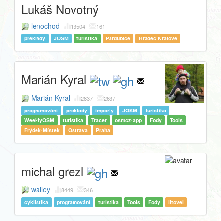
Lukáš Novotný
lenochod
13504
161
překlady
JOSM
turistika
Pardubice
Hradec Králové
Marián Kyral
Marián Kyral
2837
2637
programování
překlady
importy
JOSM
turistika
WeeklyOSM
turistika
Tracer
osmcz-app
Fody
Tools
Frýdek-Místek
Ostrava
Praha
michal grezl
walley
8449
346
cyklistika
programování
turistika
Tools
Fody
litovel