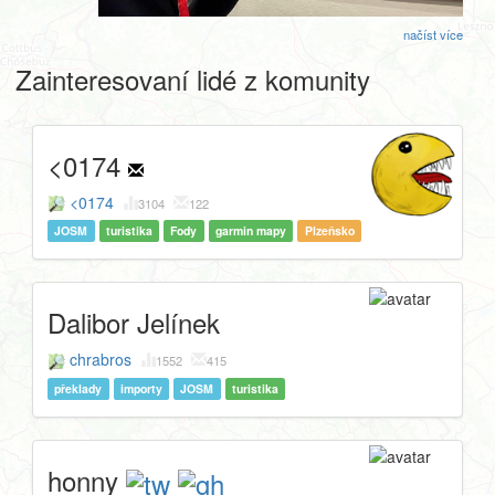
načíst více
Zainteresovaní lidé z komunity
<0174
<0174
3104
122
JOSM
turistika
Fody
garmin mapy
Plzeňsko
Dalibor Jelínek
chrabros
1552
415
překlady
importy
JOSM
turistika
honny