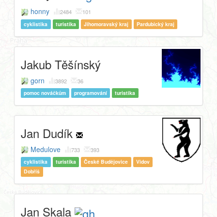
honny
2484
101
cyklistika
turistika
Jihomoravský kraj
Pardubický kraj
Jakub Těšínský
gorn
3892
36
pomoc nováčkům
programování
turistika
Jan Dudík
Medulove
733
393
cyklistika
turistika
České Budějovice
Vidov
Dobříš
Jan Skala