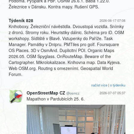
Podoma. PySpark a PBF. OSRM 26.6.1. Baba 1.22.0.
Železnice v Dánsku. Kontra mapy. Rušení GPS.
Týdeník 828
2026-06-17 07:08
Knihoboxy. Železniční návěstidla. Dvoustopá vozidla. Snímky
z dronů. Stromy roku. Heuristiky dálnic. Schéma pro iD. OSM
workshopy. Sídliště v Blavě. Vstupenky do Paříže. Task
Manager. Památky v Dnipru. PMTiles pro golf. Foursquare
OS Places. 3D v OsmAnd. Duplicitní POI. Organic Maps
2026.05. OSM Spyglass. OnRouteMap. Beware of the
Cartographer. Mikrolokalizace. Knihovna map. Data Kyjeva.
Web OSM.org. Routing s omezeními. Geospatial World
Forum.
načíst více
|
o týdeníku
OpenStreetMap CZ
2026-07-07 05:37
@osmcz
Mapathon v Pardubicích 25. 6.