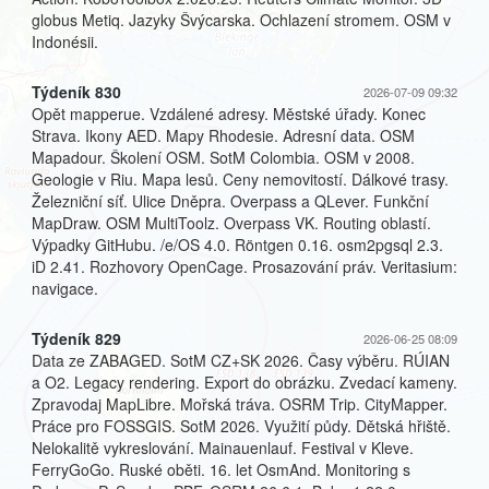
globus Metiq. Jazyky Švýcarska. Ochlazení stromem. OSM v
Indonésii.
Týdeník 830
2026-07-09 09:32
Opět mapperue. Vzdálené adresy. Městské úřady. Konec
Strava. Ikony AED. Mapy Rhodesie. Adresní data. OSM
Mapadour. Školení OSM. SotM Colombia. OSM v 2008.
Geologie v Riu. Mapa lesů. Ceny nemovitostí. Dálkové trasy.
Železniční síť. Ulice Dněpra. Overpass a QLever. Funkční
MapDraw. OSM MultiToolz. Overpass VK. Routing oblastí.
Výpadky GitHubu. /e/OS 4.0. Röntgen 0.16. osm2pgsql 2.3.
iD 2.41. Rozhovory OpenCage. Prosazování práv. Veritasium:
navigace.
Týdeník 829
2026-06-25 08:09
Data ze ZABAGED. SotM CZ+SK 2026. Časy výběru. RÚIAN
a O2. Legacy rendering. Export do obrázku. Zvedací kameny.
Zpravodaj MapLibre. Mořská tráva. OSRM Trip. CityMapper.
Práce pro FOSSGIS. SotM 2026. Využití půdy. Dětská hřiště.
Nelokalitě vykreslování. Mainauenlauf. Festival v Kleve.
FerryGoGo. Ruské oběti. 16. let OsmAnd. Monitoring s