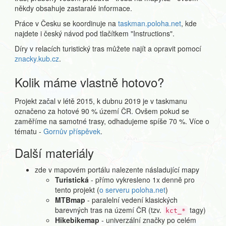
někdy obsahuje zastaralé informace.
Práce v Česku se koordinuje na
taskman.poloha.net
, kde
najdete i český návod pod tlačítkem "Instructions".
Díry v relacích turistický tras můžete najít a opravit pomocí
znacky.kub.cz
.
Kolik máme vlastně hotovo?
Projekt začal v létě 2015, k dubnu 2019 je v taskmanu
označeno za hotové 90 % území ČR. Ovšem pokud se
zaměříme na samotné trasy, odhadujeme spíše 70 %. Více o
tématu -
Gornův příspěvek
.
Další materiály
zde v mapovém portálu nalezente násladující mapy
Turistická
- přímo vykresleno 1x denně pro
tento projekt (
o serveru poloha.net
)
MTBmap
- paralelní vedení klasických
barevných tras na území ČR (tzv.
tagy)
kct_*
Hikebikemap
- univerzální značky po celém