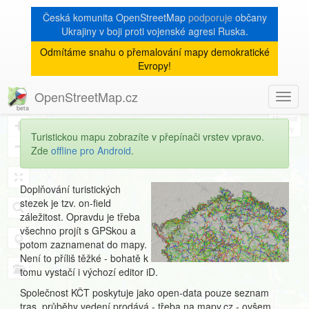
Česká komunita OpenStreetMap
podporuje
občany
Ukrajiny v boji proti vojenské agresi Ruska.
Odmítáme snahu o přemalování mapy demokratické
Mapování turistických
Evropy!
stezek
OpenStreetMap.cz
Toggl
8
navig
+
Turistickou mapu zobrazíte v přepínači vrstev vpravo.
−
Zde
offline pro Android
.
Doplňování turistických
stezek je tzv. on-field
záležitost. Opravdu je třeba
všechno projít s GPSkou a
potom zaznamenat do mapy.
Není to příliš těžké - bohatě k
tomu vystačí i výchozí editor iD.
Společnost KČT poskytuje jako open-data pouze seznam
tras, průběhy vedení prodává - třeba na mapy.cz - ovšem