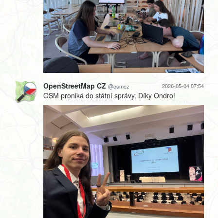
OpenStreetMap CZ
2026-05-04 07:54
@osmcz
OSM proniká do státní správy. Díky Ondro!