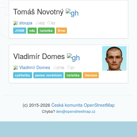
Tomáš Novotný
stoupa
432
63
JOSM
edu
turistika
Brno
Vladimír Domes
Vladimír Domes
2706
21
cyklistika
pomoc nováčkům
turistika
Ostrava
(c) 2015-2026
Česká komunita OpenStreetMap
Chyba?
dev@openstreetmap.cz