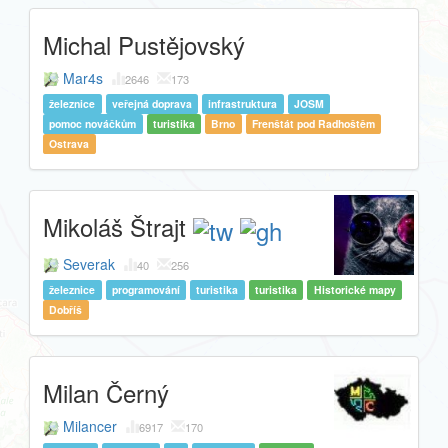
Michal Pustějovský
Mar4s
2646
173
železnice
veřejná doprava
infrastruktura
JOSM
pomoc nováčkům
turistika
Brno
Frenštát pod Radhoštěm
Ostrava
Mikoláš Štrajt
Severak
40
256
železnice
programování
turistika
turistika
Historické mapy
Dobříš
Milan Černý
Milancer
6917
170