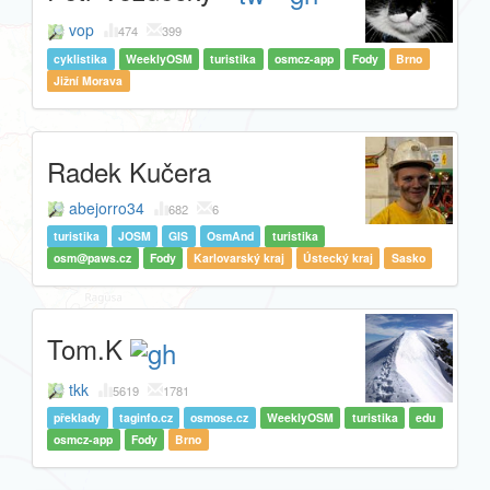
vop
474
399
cyklistika
WeeklyOSM
turistika
osmcz-app
Fody
Brno
Jižní Morava
Radek Kučera
abejorro34
682
6
turistika
JOSM
GIS
OsmAnd
turistika
osm@paws.cz
Fody
Karlovarský kraj
Ústecký kraj
Sasko
Tom.K
tkk
5619
1781
překlady
taginfo.cz
osmose.cz
WeeklyOSM
turistika
edu
osmcz-app
Fody
Brno