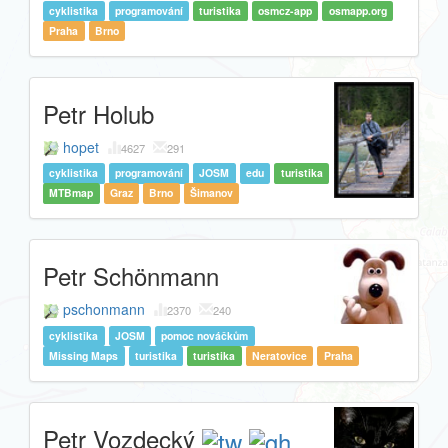
cyklistika
programování
turistika
osmcz-app
osmapp.org
Praha
Brno
Petr Holub
hopet
4627
291
cyklistika
programování
JOSM
edu
turistika
MTBmap
Graz
Brno
Šimanov
Petr Schönmann
pschonmann
2370
240
cyklistika
JOSM
pomoc nováčkům
Missing Maps
turistika
turistika
Neratovice
Praha
Petr Vozdecký