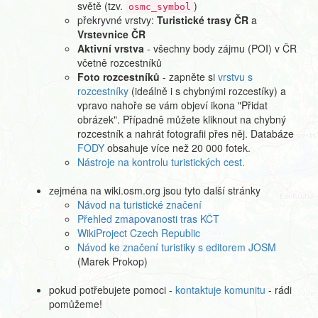
světě (tzv.
)
osmc_symbol
překryvné vrstvy:
Turistické trasy ČR
a
Vrstevnice ČR
Aktivní vrstva
- všechny body zájmu (POI) v ČR
včetně rozcestníků
Foto rozcestníků
- zapněte si
vrstvu s
rozcestníky
(ideálně i s chybnými rozcestíky) a
vpravo nahoře se vám objeví ikona "Přidat
obrázek". Případně můžete kliknout na chybný
rozcestník a nahrát fotografii přes něj. Databáze
FODY
obsahuje více než 20 000 fotek.
Nástroje na kontrolu turistických cest.
zejména na wiki.osm.org jsou tyto další stránky
Návod na turistické značení
Přehled zmapovanosti tras KČT
WikiProject Czech Republic
Návod ke značení turistiky s editorem JOSM
(Marek Prokop)
pokud potřebujete pomoci -
kontaktuje komunitu
- rádi
pomůžeme!