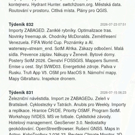
kontejneru. Hydrant Hunter. switch2osm.org. Městská data.
Routování v prostoru. Citlivá místa. Plány pro QGIS.
Týdeník 832
2026-07-23 07:51
Importy ZABAGED. Zaniklé rybníky. Optimalizace tras.
Novinky freemap.sk. Chodníky McDonalds. Zemětřesení
Venezuela. FIFA World Cup. Poznámky a AI.
waterway=stream_end. SotM Afrika. Zákazy odbočení. Malá
sídla. Prevence záplav. Nákupy v Ženevě. Bytové domy.
Postery SotM 2026. Členství FOSSGIS. Mappers Summit.
Emise u cest. Styl SVWD03. Energetické zdroje. Paliva v
Rusku. Trufi App V5. OSM pro MacOS 9. Námořní mapy.
Mapy Gibraltaru. Inspekce dronem.
Týdeník 831
2026-07-15 06:23
Železniční návěstidla. Import ze ZABAGEDu. Zeleň v
Bratislavě. Cyklostezky v Tatrách. Anubis pro Weekly. Importy
a replikace. Hranice ČR/DE. Priority OSMF. Program SotM.
Workshopy IVIDES. MS ve fotbale. Cyklistické závody.
Hotelový management. GeoServer 3.0. Nedostatky
geokódování. OpenStreetBrowser. Rušení GNSS. Maps in
Action. KoboToolbox 2.026.23. Reuters Climate Monitor. 3D