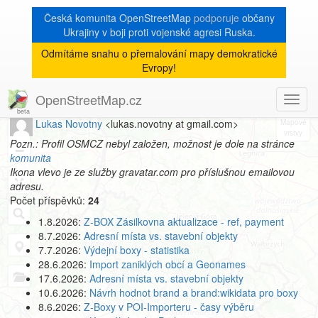
Česká komunita OpenStreetMap
podporuje
občany
Ukrajiny v boji proti vojenské agresi Ruska.
Odmítáme snahu o přemalování mapy demokratické
[Talk-cz]
« zpět na archiv
|
Evropy!
Profil autora
OpenStreetMap.cz
Toggl
8
navig
Lukas Novotny
<lukas.novotny at gmail.com>
+
Pozn.: Profil OSMCZ nebyl založen, možnost je dole na stránce
−
komunita
Ikona vlevo je ze služby gravatar.com pro příslušnou emailovou
adresu.
Počet příspěvků:
24
1.8.2026:
Z-BOX Zásilkovna aktualizace - ref, payment
8.7.2026:
Adresní místa vs. stavební objekty
7.7.2026:
Výdejní boxy - statistika
28.6.2026:
Import zaniklých obcí a Geonames
17.6.2026:
Adresní místa vs. stavební objekty
10.6.2026:
Návrh hodnot brand a brand:wikidata pro boxy
8.6.2026:
Z-Boxy v POI-Importeru - časy výběru