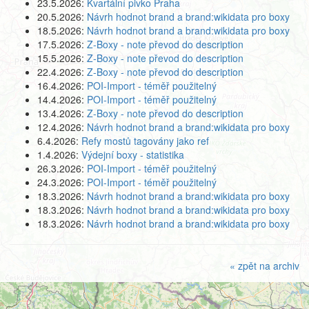
23.5.2026:
Kvartální pivko Praha
20.5.2026:
Návrh hodnot brand a brand:wikidata pro boxy
18.5.2026:
Návrh hodnot brand a brand:wikidata pro boxy
17.5.2026:
Z-Boxy - note převod do description
15.5.2026:
Z-Boxy - note převod do description
22.4.2026:
Z-Boxy - note převod do description
16.4.2026:
POI-Import - téměř použitelný
14.4.2026:
POI-Import - téměř použitelný
13.4.2026:
Z-Boxy - note převod do description
12.4.2026:
Návrh hodnot brand a brand:wikidata pro boxy
6.4.2026:
Refy mostů tagovány jako ref
1.4.2026:
Výdejní boxy - statistika
26.3.2026:
POI-Import - téměř použitelný
24.3.2026:
POI-Import - téměř použitelný
18.3.2026:
Návrh hodnot brand a brand:wikidata pro boxy
18.3.2026:
Návrh hodnot brand a brand:wikidata pro boxy
18.3.2026:
Návrh hodnot brand a brand:wikidata pro boxy
« zpět na archiv