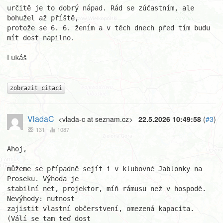
určitě je to dobrý nápad. Rád se zúčastním, ale 
bohužel až příště, 

protože se 6. 6. žením a v těch dnech před tím budu 
mít dost napilno.

Lukáš

zobrazit citaci
VladaC
<vlada-c at seznam.cz>
22.5.2026 10:49:58
(
#3
)
131
1087
Ahoj,

můžeme se případně sejít i v klubovně Jablonky na 
Proseku. Výhoda je

stabilní net, projektor, míň rámusu než v hospodě. 
Nevýhody: nutnost

zajistit vlastní občerstvení, omezená kapacita. 
(Válí se tam teď dost
