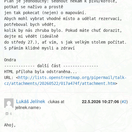
Plán je jednoduchý: sednout někam k pivu/kofole, 
potkat se naživo a prostě

jen tak pokecat (nejen) o mapování.

Abych mohl vybrat vhodné místo a udělat rezervaci, 
potřeboval bych vědět,

kolik by nás zhruba bylo. Pokud máte chuť dorazit, 
dejte mi vědět (ideálně

do středy 27.), ať vím, s jak velkým stolem počítat.

S přáním klidné mysli a zdraví

Ondra

------------- další část ---------------

HTML příloha byla odstraněna...

URL: <
http://lists.openstreetmap.org/pipermail/talk-
cz/attachments/20260522/017a474f/attachment.htm
>
Lukáš Jelínek
<lukas at
22.5.2026 10:27:06
(
#2
)
jelinek.name>
6
Ahoj,
