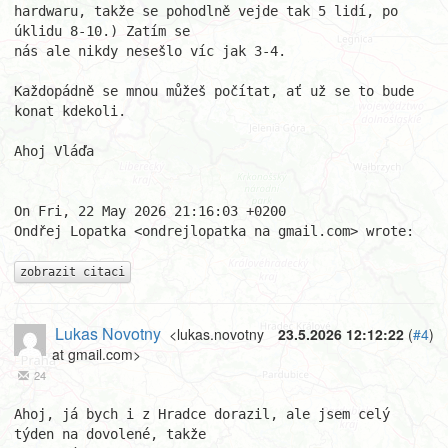
hardwaru, takže se pohodlně vejde tak 5 lidí, po 
úklidu 8-10.) Zatím se

nás ale nikdy nesešlo víc jak 3-4.

Každopádně se mnou můžeš počítat, ať už se to bude 
konat kdekoli.

Ahoj Vláďa

On Fri, 22 May 2026 21:16:03 +0200

Ondřej Lopatka <ondrejlopatka na gmail.com> wrote:

zobrazit citaci
Lukas Novotny
<lukas.novotny
23.5.2026 12:12:22
(
#4
)
at gmail.com>
24
Ahoj, já bych i z Hradce dorazil, ale jsem celý 
týden na dovolené, takže
