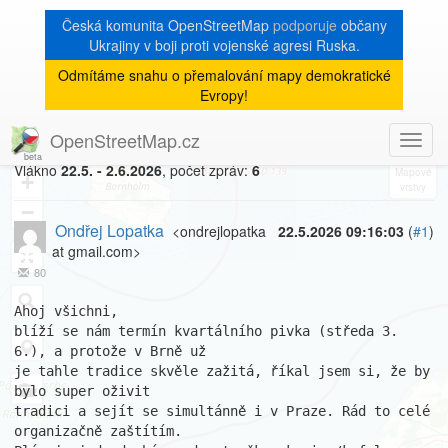
Česká komunita OpenStreetMap
podporuje
občany
Ukrajiny v boji proti vojenské agresi Ruska.
Odmítáme snahu o přemalování mapy demokratické
[Talk-cz]
« zpět na výpis měsíce
|
Evropy!
Kvartální pivko Praha
OpenStreetMap.cz
Toggl
8
navig
Vlákno
22.5. - 2.6.2026
, počet zpráv:
6
+
−
Ondřej Lopatka
<ondrejlopatka
22.5.2026 09:16:03
(
#1
)
at gmail.com>
80
Ahoj všichni,

blíží se nám termín kvartálního pivka (středa 3. 
6.), a protože v Brně už

je tahle tradice skvěle zažitá, říkal jsem si, že by 
bylo super oživit

tradici a sejít se simultánně i v Praze. Rád to celé 
organizačně zaštítím.
