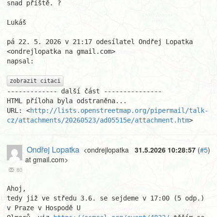
snad příště. ?

Lukáš

pá 22. 5. 2026 v 21:17 odesílatel Ondřej Lopatka 
<ondrejlopatka na gmail.com>

napsal:

zobrazit citaci
------------- další část ---------------

HTML příloha byla odstraněna...

URL: <
http://lists.openstreetmap.org/pipermail/talk-
cz/attachments/20260523/ad05515e/attachment.htm
>
Ondřej Lopatka
<ondrejlopatka
31.5.2026 10:28:57
(
#5
)
at gmail.com>
80
Ahoj,

tedy již ve středu 3.6. se sejdeme v 17:00 (5 odp.) 
v Praze v Hospodě U
