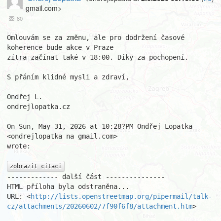
gmail.com>
80
Omlouvám se za změnu, ale pro dodržení časové 
koherence bude akce v Praze

zítra začínat také v 18:00. Díky za pochopení.

S přáním klidné mysli a zdraví,

Ondřej L.

ondrejlopatka.cz

On Sun, May 31, 2026 at 10:28?PM Ondřej Lopatka 
<ondrejlopatka na gmail.com>

wrote:

zobrazit citaci
------------- další část ---------------

HTML příloha byla odstraněna...

URL: <
http://lists.openstreetmap.org/pipermail/talk-
cz/attachments/20260602/7f90f6f8/attachment.htm
>