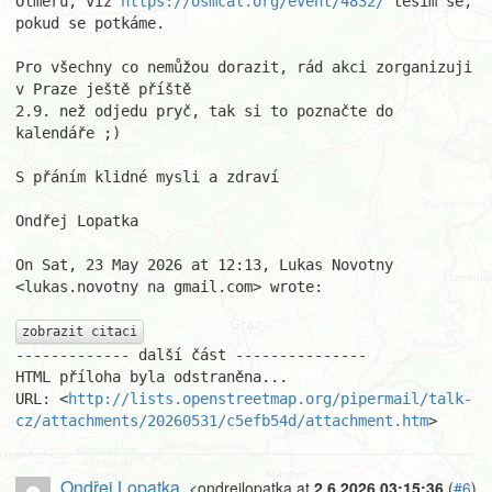
Olmerů, viz 
https://osmcal.org/event/4832/
 těším se, 
pokud se potkáme.

Pro všechny co nemůžou dorazit, rád akci zorganizuji 
v Praze ještě příště

2.9. než odjedu pryč, tak si to poznačte do 
kalendáře ;)

S přáním klidné mysli a zdraví

Ondřej Lopatka

On Sat, 23 May 2026 at 12:13, Lukas Novotny 
<lukas.novotny na gmail.com> wrote:

zobrazit citaci
------------- další část ---------------

HTML příloha byla odstraněna...

URL: <
http://lists.openstreetmap.org/pipermail/talk-
cz/attachments/20260531/c5efb54d/attachment.htm
>
Ondřej Lopatka
<ondrejlopatka at
2.6.2026 03:15:36
(
#6
)