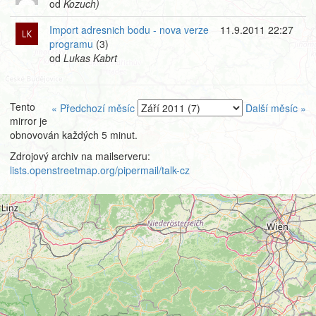
od
Kozuch)
Import adresnich bodu - nova verze
11.9.2011 22:27
programu
(3)
od
Lukas Kabrt
Tento
« Předchozí měsíc
Další měsíc »
mirror je
obnovován každých 5 minut.
Zdrojový archiv na mailserveru:
lists.openstreetmap.org/pipermail/talk-cz