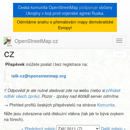
Česká komunita OpenStreetMap
podporuje
občany
Ukrajiny v boji proti vojenské agresi Ruska.
Odmítáme snahu o přemalování mapy demokratické
Archiv
Evropy!
mailové konference talk-
OpenStreetMap.cz
Toggl
8
navig
cz
+
−
Přispěvek
můžete poslat i bez registrace na:
talk-cz@openstreetmap.org
!! Odpovědi je ale nutné sledovat zde na webu (nebo si
přihlásit
odběr všech zpráv
). Pozor - zprávy nad 800kB server odmítne.
→ Přehled profilů českých přispěvatelů na stránce
Komunita
.
Níže jsou zobrazena celá diskuzní vlákna (tak jak to bývá zvykem
na fórech).
« Předchozí měsíc
Další měsíc »