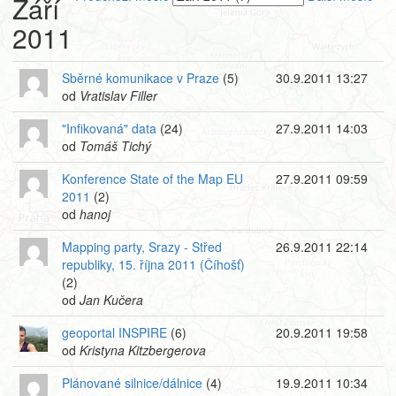
Září
2011
Sběrné komunikace v Praze
(5)
30.9.2011 13:27
od
Vratislav Filler
"Infikovaná" data
(24)
27.9.2011 14:03
od
Tomáš Tichý
Konference State of the Map EU
27.9.2011 09:59
2011
(2)
od
hanoj
Mapping party, Srazy - Střed
26.9.2011 22:14
republiky, 15. října 2011 (Číhošť)
(2)
od
Jan Kučera
geoportal INSPIRE
(6)
20.9.2011 19:58
od
Kristyna Kitzbergerova
Plánované silnice/dálnice
(4)
19.9.2011 10:34