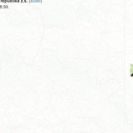
republika z.s.
(
audio
)
8:30.