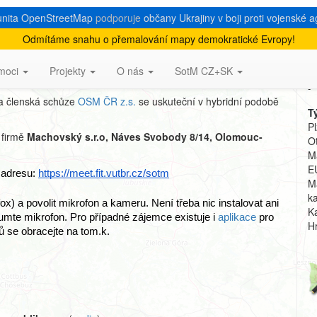
nita OpenStreetMap
podporuje
občany Ukrajiny v boji proti vojenské a
Odmítáme snahu o přemalování mapy demokratické Evropy!
+SK 2026
moci
Projekty
O nás
SotM CZ+SK
A
 a členská schůze
OSM ČR z.s.
se uskuteční v hybridní podobě
T
P
 firmě
Machovský s.r.o, Náves Svobody 8/14, Olomouc-
Ot
M
E
 adresu: 
https://meet.fit.vutbr.cz/sotm
M
k
x) a povolit mikrofon a kameru. Není třeba nic instalovat ani 
K
umte mikrofon. Pro případné zájemce existuje i 
aplikace
 pro 
H
 se obracejte na tom.k.