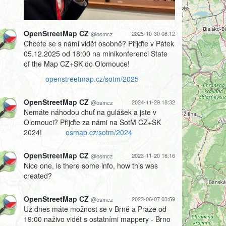
OpenStreetMap CZ
2025-10-30 08:12
@osmcz
Chcete se s námi vidět osobně? Přijďte v Pátek
05.12.2025 od 18:00 na minikonferenci State
of the Map CZ+SK do Olomouce!
openstreetmap.cz/sotm/2025
OpenStreetMap CZ
2024-11-29 18:32
@osmcz
Nemáte náhodou chuť na gulášek a jste v
Olomouci? Přijďte za námi na SotM CZ+SK
2024!
osmap.cz/sotm/2024
OpenStreetMap CZ
2023-11-20 16:16
@osmcz
Nice one, is there some info, how this was
created?
OpenStreetMap CZ
2023-06-07 03:59
@osmcz
Už dnes máte možnost se v Brně a Praze od
19:00 naživo vidět s ostatními mappery - Brno