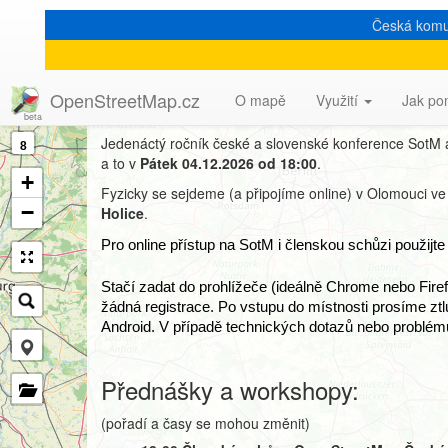
Česká komu
State of the Map CZ
OpenStreetMap.cz
O mapě
Využití
Jak po
Jedenáctý ročník české a slovenské konference SotM
8
a to v
Pátek 04.12.2026 od 18:00
.
+
Fyzicky se sejdeme (a připojíme online) v Olomouci ve
−
Holice
.
Pro online přístup na SotM i členskou schůzi použijte
Stačí zadat do prohlížeče (ideálně Chrome nebo Firefo
žádná registrace. Po vstupu do místnosti prosíme ztl
Android. V případě technických dotazů nebo problémů
Přednášky a workshopy:
(pořadí a časy se mohou změnit)