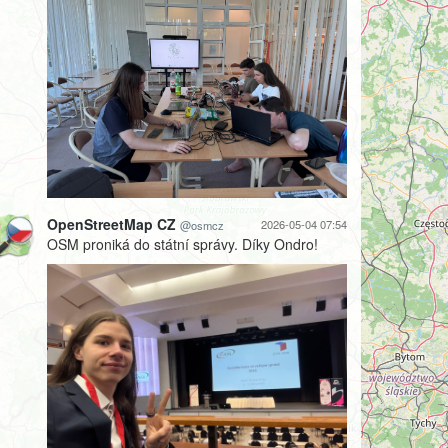
OpenStreetMap CZ
2026-05-04 07:54
@osmcz
OSM proniká do státní správy. Díky Ondro!