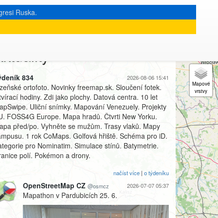
gresi Ruska.
ktuality
Sledovat @osmcz
ýdeník 834
2026-08-06 15:41
lzeňské ortofoto. Novinky freemap.sk. Sloučení fotek.
vírací hodiny. Zdi jako plochy. Datová centra. 10 let
apSwipe. Uliční snímky. Mapování Venezuely. Projekty
U. FOSS4G Europe. Mapa hradů. Čtvrti New Yorku.
apa před/po. Vyhněte se mužům. Trasy vlaků. Mapy
ampusu. 1 rok CoMaps. Golfová hřiště. Schéma pro iD.
ategorie pro Nominatim. Simulace stínů. Batymetrie.
ranice polí. Pokémon a drony.
načíst více
|
o týdeníku
OpenStreetMap CZ
2026-07-07 05:37
@osmcz
Mapathon v Pardubicích 25. 6.