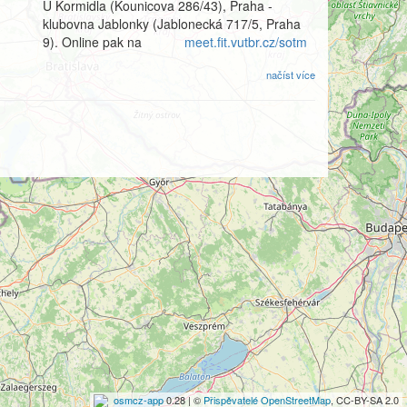
U Kormidla (Kounicova 286/43), Praha -
klubovna Jablonky (Jablonecká 717/5, Praha
9). Online pak na
meet.fit.vutbr.cz/sotm
načíst více
osmcz-app
0.28 | ©
Přispěvatelé OpenStreetMap
, CC-BY-SA 2.0