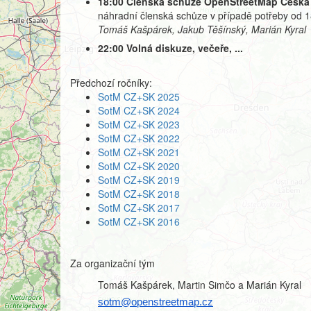
18:00 Členská schůze OpenStreetMap Česká 
náhradní členská schůze v případě potřeby od 1
Tomáš Kašpárek, Jakub Těšínský, Marián Kyral
22:00 Volná diskuze, večeře, ...
Předchozí ročníky:
SotM CZ+SK 2025
SotM CZ+SK 2024
SotM CZ+SK 2023
SotM CZ+SK 2022
SotM CZ+SK 2021
SotM CZ+SK 2020
SotM CZ+SK 2019
SotM CZ+SK 2018
SotM CZ+SK 2017
SotM CZ+SK 2016
Za organizační tým
Tomáš Kašpárek, Martin Simčo a Marián Kyral
sotm@openstreetmap.cz