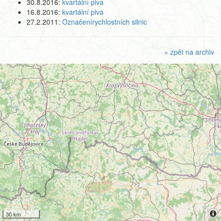
30.8.2016:
kvartální piva
16.8.2016:
kvartální piva
27.2.2011:
Označenírychlostních silnic
« zpět na archiv
30 km