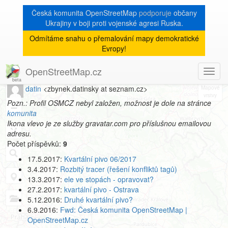
Česká komunita OpenStreetMap
podporuje
občany
Ukrajiny v boji proti vojenské agresi Ruska.
Odmítáme snahu o přemalování mapy demokratické
[Talk-cz]
« zpět na archiv
|
Evropy!
Profil autora
OpenStreetMap.cz
Toggl
8
navig
datin
<zbynek.datinsky at seznam.cz>
+
Pozn.: Profil OSMCZ nebyl založen, možnost je dole na stránce
−
komunita
Ikona vlevo je ze služby gravatar.com pro příslušnou emailovou
adresu.
Počet příspěvků:
9
17.5.2017:
Kvartální pivo 06/2017
3.4.2017:
Rozbitý tracer (řešení konfliktů tagů)
13.3.2017:
ele ve stopách - opravovat?
27.2.2017:
kvartální pivo - Ostrava
5.12.2016:
Druhé kvartální pivo?
6.9.2016:
Fwd: Česká komunita OpenStreetMap |
OpenStreetMap.cz