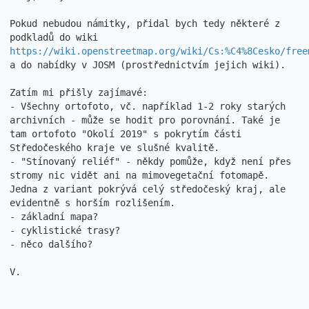
Pokud nebudou námitky, přidal bych tedy některé z 
podkladů do wiki 
https://wiki.openstreetmap.org/wiki/Cs:%C4%8Cesko/free
a do nabídky v JOSM (prostřednictvím jejich wiki).

Zatím mi přišly zajímavé:

- Všechny ortofoto, vč. například 1-2 roky starých 
archivních - může se hodit pro porovnání. Také je 
tam ortofoto "Okolí 2019" s pokrytím části 
Středočeského kraje ve slušné kvalitě.

- "Stínovaný reliéf" - někdy pomůže, když není přes 
stromy nic vidět ani na mimovegetační fotomapě. 
Jedna z variant pokrývá celý středočeský kraj, ale 
evidentně s horším rozlišením.

- základní mapa?

- cyklistické trasy?

- něco dalšího?

V.
