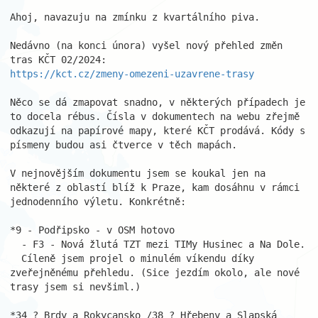
Ahoj, navazuju na zmínku z kvartálního piva.

Nedávno (na konci února) vyšel nový přehled změn 
https://kct.cz/zmeny-omezeni-uzavrene-trasy
Něco se dá zmapovat snadno, v některých případech je 
to docela rébus. Čísla v dokumentech na webu zřejmě 
odkazují na papírové mapy, které KČT prodává. Kódy s 
písmeny budou asi čtverce v těch mapách.

V nejnovějším dokumentu jsem se koukal jen na 
některé z oblastí blíž k Praze, kam dosáhnu v rámci 
jednodenního výletu. Konkrétně:

*9 - Podřipsko - v OSM hotovo

  - F3 - Nová žlutá TZT mezi TIMy Husinec a Na Dole.

  Cíleně jsem projel o minulém víkendu díky 
zveřejněnému přehledu. (Sice jezdím okolo, ale nové 
trasy jsem si nevšiml.)

*34 ? Brdy a Rokycansko /38 ? Hřebeny a Slapská 