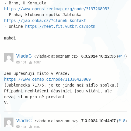
- Brno, U Kormidla 
https://www.openstreetmap.org/node/3137268053
- Praha, klubovna spolku Jablonka 
https://jablonka.cz/?clanek=kontakt
- online 
https://meet.fit.vutbr.cz/sotm
mahdi
VladaC
<vlada-c at seznam.cz>
6.3.2024 10:22:55
(
#17
)
131
1087
Jen upřesňuji místo v Praze: 
https://www.osmap.cz/node/11336423969
(Jablonecká 717/5, je to jinde než sídlo spolku.)

Případní neohlášení účastníci jsou vítáni, ale 
nezajistím pro ně proviant.

V.
VladaC
<vlada-c at seznam.cz>
7.3.2024 10:44:07
(
#18
)
131
1087