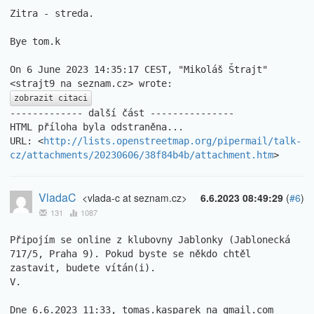
Zitra - streda.

Bye tom.k

On 6 June 2023 14:35:17 CEST, "Mikoláš Štrajt" 
zobrazit citaci
------------- další část ---------------

HTML příloha byla odstraněna...

URL: <
http://lists.openstreetmap.org/pipermail/talk-
cz/attachments/20230606/38f84b4b/attachment.htm
>
VladaC
<vlada-c at seznam.cz>
6.6.2023 08:49:29
(
#6
)
131
1087
Připojím se online z klubovny Jablonky (Jablonecká 
717/5, Praha 9). Pokud byste se někdo chtěl 
zastavit, budete vítán(i).

V.

Dne 6.6.2023 11:33, tomas.kasparek na gmail.com 