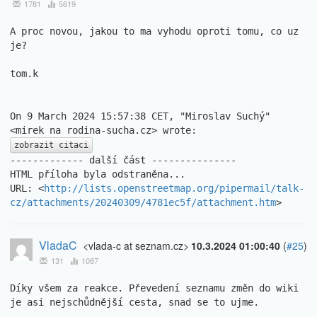
1781
5619
A proc novou, jakou to ma vyhodu oproti tomu, co uz 
je?

tom.k

On 9 March 2024 15:57:38 CET, "Miroslav Suchý" 
zobrazit citaci
------------- další část ---------------

HTML příloha byla odstraněna...

URL: <
http://lists.openstreetmap.org/pipermail/talk-
cz/attachments/20240309/4781ec5f/attachment.htm
>
VladaC
<vlada-c at seznam.cz>
10.3.2024 01:00:40
(
#25
)
131
1087
Díky všem za reakce. Převedení seznamu změn do wiki 
je asi nejschůdnější cesta, snad se to ujme.
