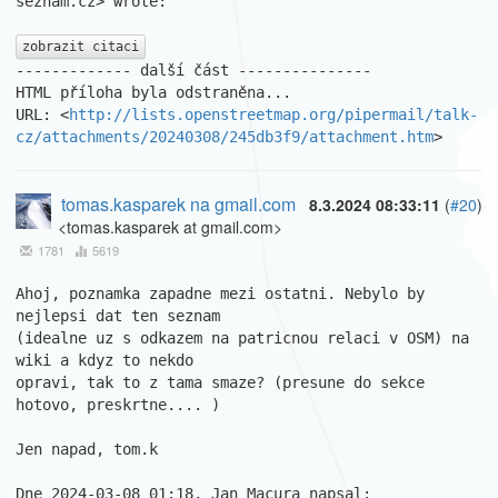
seznam.cz> wrote:

zobrazit citaci
------------- další část ---------------

HTML příloha byla odstraněna...

URL: <
http://lists.openstreetmap.org/pipermail/talk-
cz/attachments/20240308/245db3f9/attachment.htm
>
tomas.kasparek na gmail.com
8.3.2024 08:33:11
(
#20
)
<tomas.kasparek at gmail.com>
1781
5619
Ahoj, poznamka zapadne mezi ostatni. Nebylo by 
nejlepsi dat ten seznam 

(idealne uz s odkazem na patricnou relaci v OSM) na 
wiki a kdyz to nekdo 

opravi, tak to z tama smaze? (presune do sekce 
hotovo, preskrtne.... )

Jen napad, tom.k
