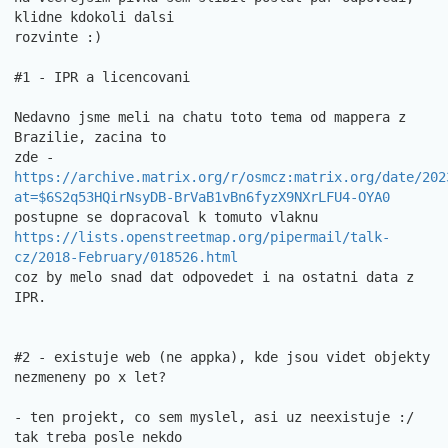
klidne kdokoli dalsi

rozvinte :)

#1 - IPR a licencovani

Nedavno jsme meli na chatu toto tema od mappera z 
Brazilie, zacina to

https://archive.matrix.org/r/osmcz:matrix.org/date/202
at=$6S2q53HQirNsyDB-BrVaB1vBn6fyzX9NXrLFU4-OYA0
https://lists.openstreetmap.org/pipermail/talk-
cz/2018-February/018526.html
coz by melo snad dat odpovedet i na ostatni data z 
IPR.

#2 - existuje web (ne appka), kde jsou videt objekty 
nezmeneny po x let?

- ten projekt, co sem myslel, asi uz neexistuje :/ 
tak treba posle nekdo
