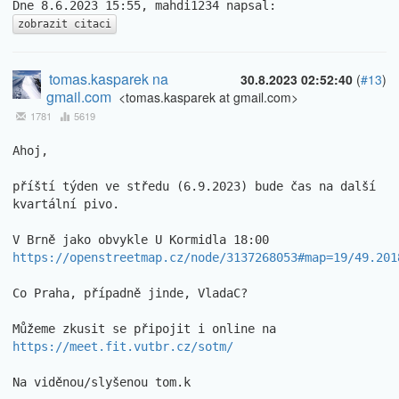
zobrazit citaci
tomas.kasparek na
30.8.2023 02:52:40
(
#13
)
gmail.com
<tomas.kasparek at gmail.com>
1781
5619
Ahoj,

příští týden ve středu (6.9.2023) bude čas na další 
kvartální pivo.

https://openstreetmap.cz/node/3137268053#map=19/49.201
Co Praha, případně jinde, VladaC?

Můžeme zkusit se připojit i online na 
https://meet.fit.vutbr.cz/sotm/
Na viděnou/slyšenou tom.k