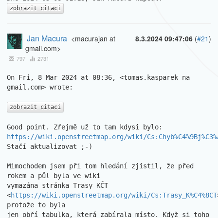
zobrazit citaci
Jan Macura
<macurajan at
8.3.2024 09:47:06
(
#21
)
gmail.com>
797
2731
On Fri, 8 Mar 2024 at 08:36, <tomas.kasparek na 
gmail.com> wrote:

zobrazit citaci
https://wiki.openstreetmap.org/wiki/Cs:Chyb%C4%9Bj%C3%
Stačí aktualizovat ;-)

Mimochodem jsem při tom hledání zjistil, že před 
rokem a půl byla ve wiki

vymazána stránka Trasy KČT

<
https://wiki.openstreetmap.org/wiki/Cs:Trasy_K%C4%8CT
protože to byla

jen obří tabulka, která zabírala místo. Když si toho 