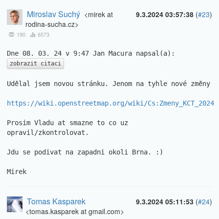
Miroslav Suchý
<mirek at
9.3.2024 03:57:38
(
#23
)
rodina-sucha.cz>
190
6573
zobrazit citaci
Udělal jsem novou stránku. Jenom na tyhle nové změny

https://wiki.openstreetmap.org/wiki/Cs:Zmeny_KCT_2024
Prosim Vladu at smazne to co uz 
opravil/zkontrolovat.

Jdu se podivat na zapadni okoli Brna. :)

Mirek
Tomas Kasparek
9.3.2024 05:11:53
(
#24
)
<tomas.kasparek at gmail.com>