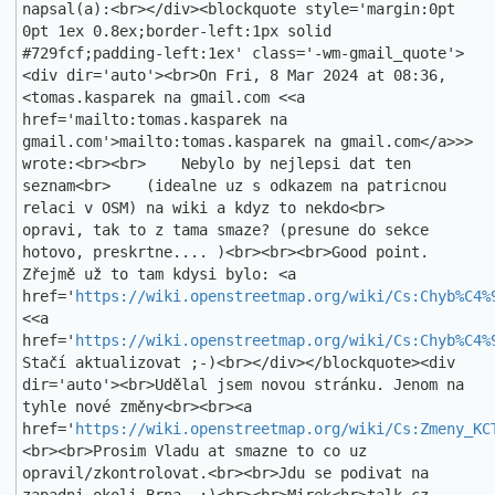
napsal(a):<br></div><blockquote style='margin:0pt 
0pt 1ex 0.8ex;border-left:1px solid 
#729fcf;padding-left:1ex' class='-wm-gmail_quote'>
<div dir='auto'><br>On Fri, 8 Mar 2024 at 08:36, 
<tomas.kasparek na gmail.com <<a 
href='mailto:tomas.kasparek na 
gmail.com'>mailto:tomas.kasparek na gmail.com</a>>> 
wrote:<br><br>    Nebylo by nejlepsi dat ten 
seznam<br>    (idealne uz s odkazem na patricnou 
relaci v OSM) na wiki a kdyz to nekdo<br>    
opravi, tak to z tama smaze? (presune do sekce 
hotovo, preskrtne.... )<br><br><br>Good point. 
Zřejmě už to tam kdysi bylo: <a 
href='
https://wiki.openstreetmap.org/wiki/Cs:Chyb%C4%
<<a 
href='
https://wiki.openstreetmap.org/wiki/Cs:Chyb%C4%
Stačí aktualizovat ;-)<br></div></blockquote><div 
dir='auto'><br>Udělal jsem novou stránku. Jenom na 
tyhle nové změny<br><br><a 
href='
https://wiki.openstreetmap.org/wiki/Cs:Zmeny_KC
<br><br>Prosim Vladu at smazne to co uz 
opravil/zkontrolovat.<br><br>Jdu se podivat na 