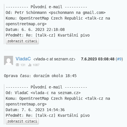
---------- Původní e-mail ----------

Od: Petr Schönmann <pschonmann na gmail.com>

Komu: OpenStreetMap Czech Republic <talk-cz na 
openstreetmap.org>

Datum: 6. 6. 2023 22:18:08

zobrazit citaci
VladaC
<vlada-c at seznam.cz>
7.6.2023 03:08:48
(
#9
)
131
1087
Oprava času: dorazím okolo 18:45

---------- Původní e-mail ----------

Od: VladaC <vlada-c na seznam.cz>

Komu: OpenStreetMap Czech Republic <talk-cz na 
openstreetmap.org>

Datum: 7. 6. 2023 14:54:36

zobrazit citaci