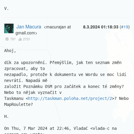
V.
Jan Macura
<macurajan at
8.3.2024 01:18:33
(
#19
)
gmail.com>
797
2731
Ahoj,

dík za upozornění. Přemýšlím, jak ten seznam změn 
zpracovat, aby to

nezapadlo, protože k dokumentu ve Wordu se moc lidí 
nevrátí. Napadá mě

založit Poznámku OSM pro začátek a konec té změny? 
Nebo to nějak vyznačit v

Taskmanu <
http://taskman.poloha.net/project/2
>? Nebo 
MapRoulette?

H.

On Thu, 7 Mar 2024 at 22:46, VladaC <vlada-c na 