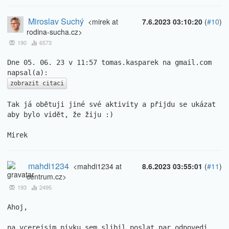
Miroslav Suchý
<mirek at
7.6.2023 03:10:20
(
#10
)
rodina-sucha.cz>
190
6573
Dne 05. 06. 23 v 11:57 tomas.kasparek na gmail.com 
zobrazit citaci
Tak já obětuji jiné své aktivity a přijdu se ukázat 
aby bylo vidět, že žiju :)

Mirek
mahdi1234
<mahdi1234 at
8.6.2023 03:55:01
(
#11
)
centrum.cz>
193
2495
Ahoj,

na vcerejsim pivku sem slibil poslat par odpovedi, 