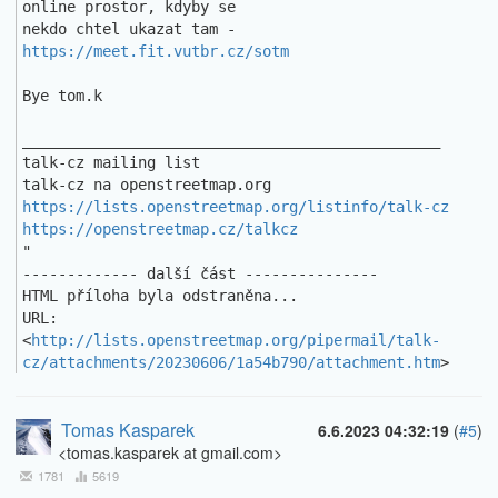
online prostor, kdyby se 

nekdo chtel ukazat tam - 
https://meet.fit.vutbr.cz/sotm
Bye tom.k 

_______________________________________________ 

talk-cz mailing list 

https://lists.openstreetmap.org/listinfo/talk-cz
https://openstreetmap.cz/talkcz
"

------------- další část ---------------

HTML příloha byla odstraněna...

URL: 
<
http://lists.openstreetmap.org/pipermail/talk-
cz/attachments/20230606/1a54b790/attachment.htm
>
Tomas Kasparek
6.6.2023 04:32:19
(
#5
)
<tomas.kasparek at gmail.com>
1781
5619