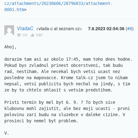
cz/attachments/20230606/28796833/attachment-
0001.htm
>
VladaC
<vlada-c at seznam.cz>
7.6.2023 02:54:36
(
#8
)
131
1087
Ahoj,

dorazim tam asi az okolo 17:45, mam toho dnes hodne. 
Pokud bys zvladnul prinest obcerstveni, tak budu 
rad, nestiham. Ale necekal bych vetsi ucast nez 
posledne na mapovacce. Krome talk-cz jsem to nikam 
nepsal, vetsi publicitu bych nechal na jindy, s tim 
ze by to chtelo ohlasit s vetsim predstihem. 

Pristi termin by mel byt 6. 9. ? To bych sice 
klubovnu mohl zajistit, ale bez moji ucasti - prvni 
polovinu zari budu na sluzebce v daleke cizine. V 
prosinci by nemel byt problem.

V.
