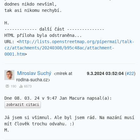
dodnes nikdo nevšiml,

tak asi nikomu nechybí.

H.

------------- další část ---------------

HTML příloha byla odstraněna...

URL: <
http://lists.openstreetmap.org/pipermail/talk-
cz/attachments/20240308/b95c48ac/attachment-
0001.htm
>
Miroslav Suchý
<mirek at
9.3.2024 03:52:04
(
#22
)
rodina-sucha.cz>
190
6573
zobrazit citaci
Já jsem si všimnul. Ale byl jsem rád. Na mazání musí 
mít člověk trochu odvahu. :)

M.