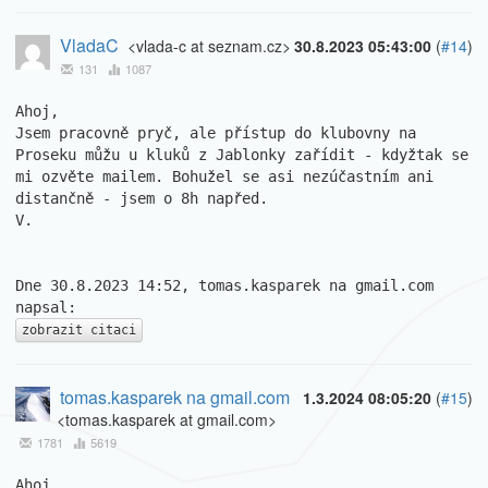
VladaC
<vlada-c at seznam.cz>
30.8.2023 05:43:00
(
#14
)
131
1087
Ahoj,

Jsem pracovně pryč, ale přístup do klubovny na 
Proseku můžu u kluků z Jablonky zařídit - kdyžtak se 
mi ozvěte mailem. Bohužel se asi nezúčastním ani 
distančně - jsem o 8h napřed.

V.

Dne 30.8.2023 14:52, tomas.kasparek na gmail.com 
zobrazit citaci
tomas.kasparek na gmail.com
1.3.2024 08:05:20
(
#15
)
<tomas.kasparek at gmail.com>
1781
5619
Ahoj,
