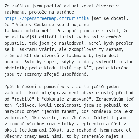
Ze začátku jsem poctivě aktualizoval čtverce v 
Taskmanu, protože na stránce 
https://openstreetmap.cz/turistika
 jsem se dočetl, 
že "Práce v Česku se koordinuje na 
taskman.poloha.net". Postupně jsem ale zjistil, že 
nejaktivnější editoři turistiky ho asi víceméně 
opustili, tak jsem je následoval. Neměl bych problém 
se k Taskmanu vrátit, ale zkompilovat ty seznamy 
změn od KČT do čtverců v Taskmanu by bylo dost 
pracné. Bylo by super, kdyby se daly vytvořit custom 
obdélníky podle kladu listů map KČT, podle kterého 
jsou ty seznamy zřejmě uspořádané.

Zpět k řešení s pomocí wiki. Je tu ještě jeden 
zádrhel - kontrola/oprava není obvykle ostrý přechod 
od "rozbité" k "dokonale zmapované". Zpracovávám teď 
ten Plešivec, kvůli vzdálenosti jsem se pokusil to 
narychlo objet "jedním tahem", což obnášelo cca 50km 
vodorovně, 1km svisle, asi 7h času. Odchytil jsem 
víceméně všechny rozcestníky v epicentru a část v 
okolí (celkem asi 30ks), ale rozhodně jsem neprojel 
všechny trasy mezi nimi, to by znamenalo najet a 