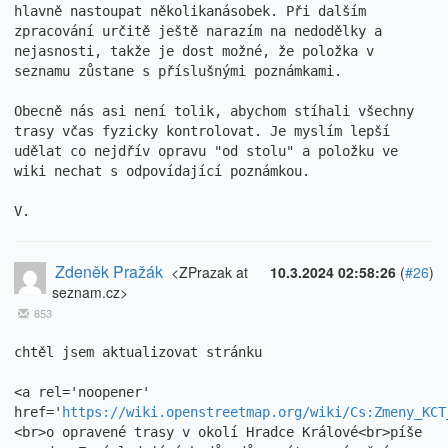
hlavně nastoupat několikanásobek. Při dalším 
zpracování určitě ještě narazím na nedodělky a 
nejasnosti, takže je dost možné, že položka v 
seznamu zůstane s příslušnými poznámkami.

Obecně nás asi není tolik, abychom stíhali všechny 
trasy včas fyzicky kontrolovat. Je myslím lepší 
udělat co nejdřív opravu "od stolu" a položku ve 
wiki nechat s odpovídající poznámkou.

V.
Zdeněk Pražák
<ZPrazak at
10.3.2024 02:58:26
(
#26
)
seznam.cz>
853
chtěl jsem aktualizovat stránku

<a rel='noopener' 
href='
https://wiki.openstreetmap.org/wiki/Cs:Zmeny_KCT
<br>o opravené trasy v okolí Hradce Králové<br>píše 