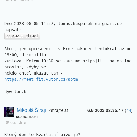
Dne 2023-06-05 11:57, tomas.kasparek na gmail.com 
zobrazit citaci
Ahoj, jen upresneni - v Brne nakonec tentokrat az od 
19:00, U kormidla 

zustava. Kolem 19:30 se zkusime pripojit i na online 
prostor, kdyby se 

nekdo chtel ukazat tam - 
https://meet.fit.vutbr.cz/sotm
Bye tom.k
Mikoláš Štrajt
<strajt9 at
6.6.2023 02:35:17
(
#4
)
seznam.cz>
256
40
Který den to kvartální pivo je?
