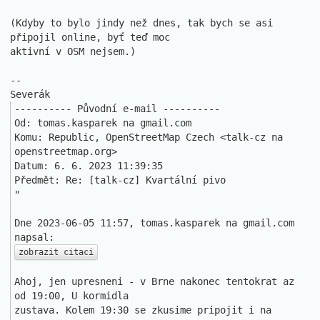
(Kdyby to bylo jindy než dnes, tak bych se asi 
připojil online, byť teď moc 

aktivní v OSM nejsem.)

-- 

---------- Původní e-mail ----------

Od: tomas.kasparek na gmail.com

Komu: Republic, OpenStreetMap Czech <talk-cz na 
openstreetmap.org>

Datum: 6. 6. 2023 11:39:35

Předmět: Re: [talk-cz] Kvartální pivo

" 

Dne 2023-06-05 11:57, tomas.kasparek na gmail.com 
zobrazit citaci
Ahoj, jen upresneni - v Brne nakonec tentokrat az 
od 19:00, U kormidla 

zustava. Kolem 19:30 se zkusime pripojit i na 