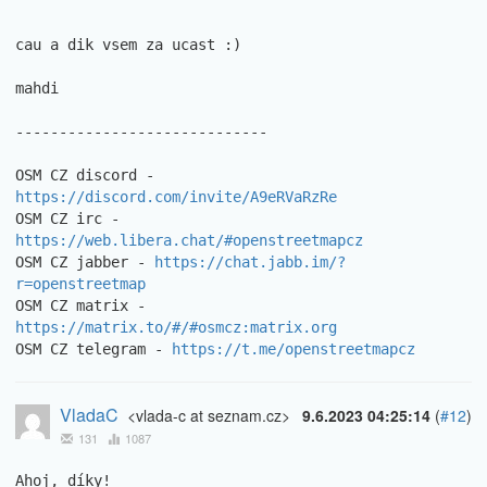
cau a dik vsem za ucast :)

mahdi

-----------------------------

OSM CZ discord - 
https://discord.com/invite/A9eRVaRzRe
OSM CZ irc - 
https://web.libera.chat/#openstreetmapcz
OSM CZ jabber - 
https://chat.jabb.im/?
r=openstreetmap
OSM CZ matrix - 
https://matrix.to/#/#osmcz:matrix.org
OSM CZ telegram - 
https://t.me/openstreetmapcz
VladaC
<vlada-c at seznam.cz>
9.6.2023 04:25:14
(
#12
)
131
1087
Ahoj, díky!
