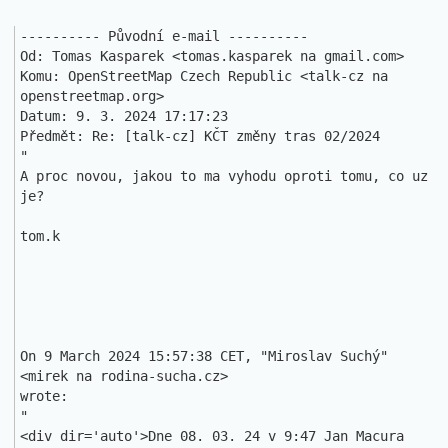
---------- Původní e-mail ----------

Od: Tomas Kasparek <tomas.kasparek na gmail.com>

Komu: OpenStreetMap Czech Republic <talk-cz na 
openstreetmap.org>

Datum: 9. 3. 2024 17:17:23

Předmět: Re: [talk-cz] KČT změny tras 02/2024

"

A proc novou, jakou to ma vyhodu oproti tomu, co uz 
je?

tom.k

On 9 March 2024 15:57:38 CET, "Miroslav Suchý" 
<mirek na rodina-sucha.cz> 

wrote:

" 

<div dir='auto'>Dne 08. 03. 24 v 9:47 Jan Macura 