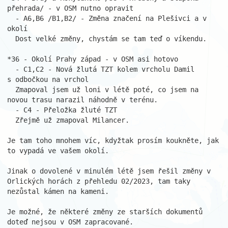
přehrada/ - v OSM nutno opravit

  - A6,B6 /B1,B2/ - Změna značení na Plešivci a v 
okolí

  Dost velké změny, chystám se tam teď o víkendu.

*36 - Okolí Prahy západ - v OSM asi hotovo

  - C1,C2 - Nová žlutá TZT kolem vrcholu Damil 
s odbočkou na vrchol

  Zmapoval jsem už loni v létě poté, co jsem na 
novou trasu narazil náhodně v terénu.

  - C4 - Přeložka žluté TZT

  Zřejmě už zmapoval Milancer.

Je tam toho mnohem víc, kdyžtak prosím koukněte, jak 
to vypadá ve vašem okolí.

Jinak o dovolené v minulém létě jsem řešil změny v 
Orlických horách z přehledu 02/2023, tam taky 
nezůstal kámen na kameni.

Je možné, že některé změny ze starších dokumentů 
doteď nejsou v OSM zapracované.
