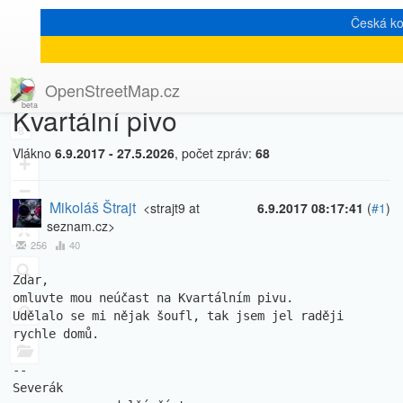
Česká k
[Talk-cz]
« zpět na výpis měsíce
|
OpenStreetMap.cz
Kvartální pivo
8
Vlákno
6.9.2017 - 27.5.2026
, počet zpráv:
68
+
−
Mikoláš Štrajt
<strajt9 at
6.9.2017 08:17:41
(
#1
)
seznam.cz>
256
40
Zdar,

omluvte mou neúčast na Kvartálním pivu.

Udělalo se mi nějak šoufl, tak jsem jel raději 
rychle domů.

-- 

Severák
