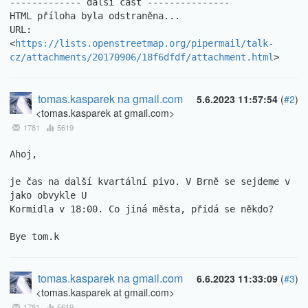
------------- další část ---------------

HTML příloha byla odstraněna...

URL: 
<
https://lists.openstreetmap.org/pipermail/talk-
cz/attachments/20170906/18f6dfdf/attachment.html
>
tomas.kasparek na gmail.com
5.6.2023 11:57:54
(
#2
)
<tomas.kasparek at gmail.com>
1781
5619
Ahoj,

je čas na další kvartální pivo. V Brně se sejdeme v 
jako obvykle U 

Kormidla v 18:00. Co jiná města, přidá se někdo?

Bye tom.k
tomas.kasparek na gmail.com
6.6.2023 11:33:09
(
#3
)
<tomas.kasparek at gmail.com>
1781
5619