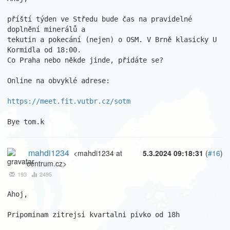
příští týden ve Středu bude čas na pravidelné 
doplnění minerálů a 

tekutin a pokecání (nejen) o OSM. V Brně klasicky U 
Kormidla od 18:00. 

Co Praha nebo někde jinde, přidáte se?

Online na obvyklé adrese:

https://meet.fit.vutbr.cz/sotm
Bye tom.k
mahdi1234
<mahdi1234 at
5.3.2024 09:18:31
(
#16
)
centrum.cz>
193
2495
Ahoj,

Pripominam zitrejsi kvartalni pivko od 18h
