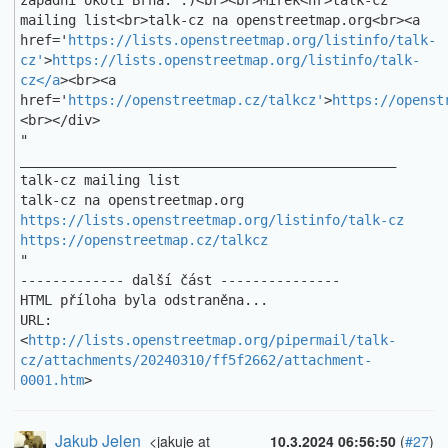
zapadni okoli Brna. :)<br><br>Mirek<hr>talk-cz 
mailing list<br>talk-cz na openstreetmap.org<br><a 
href='
https://lists.openstreetmap.org/listinfo/talk-
cz'
>
https://lists.openstreetmap.org/listinfo/talk-
cz</a
><br><a 
href='
https://openstreetmap.cz/talkcz'
>
https://openst
<br></div>

"

_______________________________________________ 

talk-cz mailing list 

https://lists.openstreetmap.org/listinfo/talk-cz
https://openstreetmap.cz/talkcz
"

------------- další část ---------------

HTML příloha byla odstraněna...

URL: 
<
http://lists.openstreetmap.org/pipermail/talk-
cz/attachments/20240310/ff5f2662/attachment-
0001.htm
>
Jakub Jelen
<jakuje at
10.3.2024 06:56:50
(
#27
)