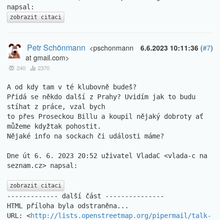
zobrazit citaci
Petr Schönmann
<pschonmann
6.6.2023 10:11:36
(
#7
)
at gmail.com>
240
2370
A od kdy tam v té klubovně budeš?

Přidá se někdo další z Prahy? Uvidím jak to budu 
stíhat z práce, vzal bych

to přes Proseckou Billu a koupil nějaký dobroty ať 
můžeme kdyžtak pohostit.

Nějaké info na sockach či události máme?

Dne út 6. 6. 2023 20:52 uživatel VladaC <vlada-c na 
seznam.cz> napsal:

zobrazit citaci
------------- další část ---------------

HTML příloha byla odstraněna...

URL: <
http://lists.openstreetmap.org/pipermail/talk-