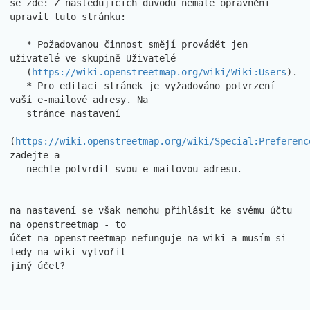
se zde: Z následujících důvodů nemáte oprávnění 
upravit tuto stránku:

   * Požadovanou činnost smějí provádět jen 
uživatelé ve skupině Uživatelé

   (
https://wiki.openstreetmap.org/wiki/Wiki:Users
).

   * Pro editaci stránek je vyžadováno potvrzení 
vaší e-mailové adresy. Na 

   stránce nastavení

(
https://wiki.openstreetmap.org/wiki/Special:Preferenc
zadejte a 

   nechte potvrdit svou e-mailovou adresu.

na nastavení se však nemohu přihlásit ke svému účtu 
na openstreetmap - to 

účet na openstreetmap nefunguje na wiki a musím si 
tedy na wiki vytvořit 

jiný účet?
