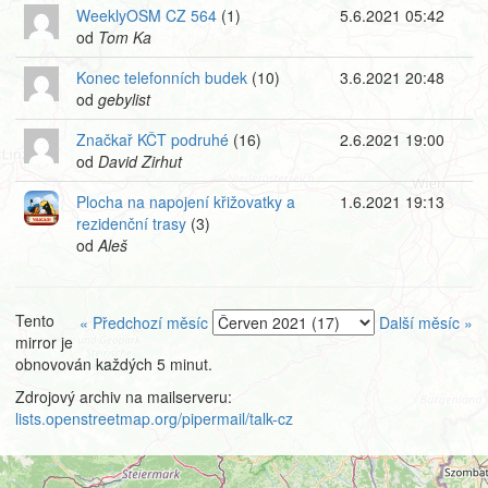
WeeklyOSM CZ 564
(1)
5.6.2021 05:42
od
Tom Ka
Konec telefonních budek
(10)
3.6.2021 20:48
od
gebylist
Značkař KČT podruhé
(16)
2.6.2021 19:00
od
David Zirhut
Plocha na napojení křižovatky a
1.6.2021 19:13
rezidenční trasy
(3)
od
Aleš
Tento
« Předchozí měsíc
Další měsíc »
mirror je
obnovován každých 5 minut.
Zdrojový archiv na mailserveru:
lists.openstreetmap.org/pipermail/talk-cz