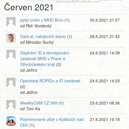
Červen 2021
pytel změn v MHD Brno
(1)
30.6.2021 21:57
od
Petr Vozdecký
Data el. nabíjecích stanic
(1)
28.6.2021 21:42
od
Miroslav Suchý
Doplnění ID a domapování
24.6.2021 14:39
zastávek MHD v Praze a
Středočeském kraji
(2)
od
Jethro
Opendata ROPIDu a ID zastávek
24.6.2021 14:33
(2)
od
Jethro
WeeklyOSM CZ 568
(1)
23.6.2021 08:36
od
Tom Ka
Pojmenované ulice v Košticích nad
21.6.2021 16:18
Ohří
(1)