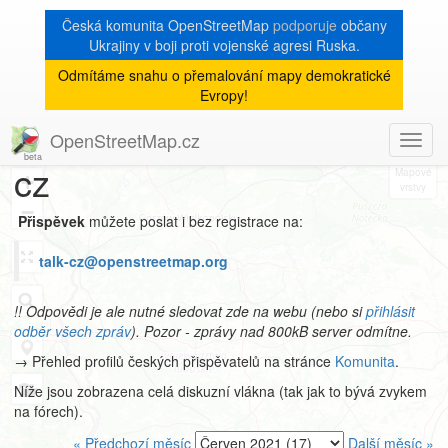
Česká komunita OpenStreetMap
podporuje
občany
Ukrajiny v boji proti vojenské agresi Ruska.
Odmítáme snahu o přemalování mapy demokratické
Archiv
Evropy!
mailové konference talk-
OpenStreetMap.cz
Toggl
8
navig
cz
+
−
Přispěvek
můžete poslat i bez registrace na:
talk-cz@openstreetmap.org
!! Odpovědi je ale nutné sledovat zde na webu (nebo si
přihlásit
odběr všech zpráv
). Pozor - zprávy nad 800kB server odmítne.
→ Přehled profilů českých přispěvatelů na stránce
Komunita
.
Níže jsou zobrazena celá diskuzní vlákna (tak jak to bývá zvykem
na fórech).
« Předchozí měsíc
Další měsíc »