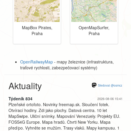
MapBox Pirates,
OpenMapSurfer,
Praha
Praha
OpenRailwayMap
- mapy železnice (infrastruktura,
traťové rychlosti, zabezpečovací systémy)
Aktuality
Sledovat @osmcz
Týdeník 834
2026-08-06 15:41
Plzeňské ortofoto. Novinky freemap.sk. Sloučení fotek.
Otvírací hodiny. Zdi jako plochy. Datová centra. 10 let
MapSwipe. Uliční snímky. Mapování Venezuely. Projekty EU.
FOSS4G Europe. Mapa hradů. Čtvrti New Yorku. Mapa
před/po. Vyhněte se mužům. Trasy vlaků. Mapy kampusu. 1