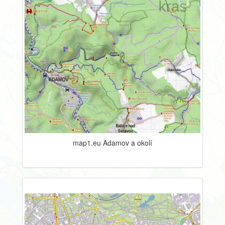
map1.eu Adamov a okolí