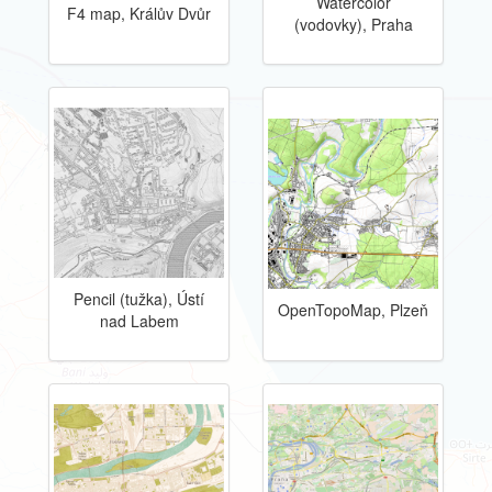
Watercolor
F4 map, Králův Dvůr
(vodovky), Praha
Pencil (tužka), Ústí
OpenTopoMap, Plzeň
nad Labem