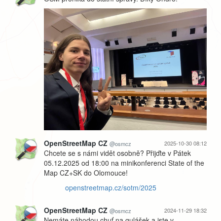
OpenStreetMap CZ
2025-10-30 08:12
@osmcz
Chcete se s námi vidět osobně? Přijďte v Pátek
05.12.2025 od 18:00 na minikonferenci State of the
Map CZ+SK do Olomouce!
openstreetmap.cz/sotm/2025
OpenStreetMap CZ
2024-11-29 18:32
@osmcz
Nemáte náhodou chuť na gulášek a jste v