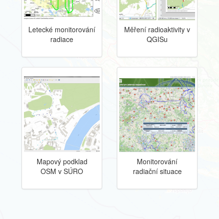
Letecké monitorování
Měření radioaktivity v
radiace
QGISu
Mapový podklad
Monitorování
OSM v SÚRO
radiační situace