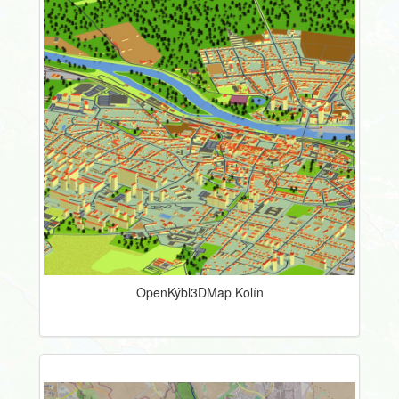
OpenKýbl3DMap Kolín