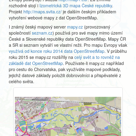
rozhodně stojí i
Izometrická 3D mapa České republiky
.
Projekt
http://maps.svita.cz/
je dalším českým příkladem
vytvoření webové mapy z dat OpenStreetMap.
I známý český mapový server
mapy.cz
(provozovaný
společností
seznam.cz
) používá pro své mapy mimo území
České a Slovenské republiky data OpenStreetMap. Mapy ČR
a SR si seznam vytváří ve vlastní režii. Pro mapu Evropy však
využívá od konce roku 2014 data OpenStreetMap
. V průběhu
roku 2015 se mapy.cz rozšířily na
celý svět a to rovněž na
základě dat OpenStreetMap
. Používate-li mapy.cz například
pro cestu do Chorvatska, pak využíváte mapové podklady,
jejichž datové základy položili dobrovolníci a přispěvatelé z
celého světa.