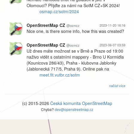
Olomouci? Přijďte za námi na SotM CZ+SK 2024!
osmap.cz/sotm/2024
OpenStreetMap CZ
2023-11-20 16:16
@osmcz
Nice one, is there some info, how this was created?
OpenStreetMap CZ
2023-06-07 03:59
@osmcz
Už dnes máte možnost se v Brně a Praze od 19:00
naživo vidět s ostatními mappery - Brno U Kormidla
(Kounicova 286/43), Praha - klubovna Jablonky
(Jablonecká 717/5, Praha 9). Online pak na
meet.fit.vutbr.cz/sotm
načíst více
(c) 2015-2026
Česká komunita OpenStreetMap
Chyba?
dev@openstreetmap.cz