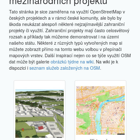
mezinárodních projektů
Tato stránka je sice zaměřena na využití OpenStreetMap v
českých projektech a v rámci české komunity, ale bylo by
škoda neukázat alespoň některé nejzajímavější zahraniční
projekty či využití. Zahraniční projekty mají často celosvětový
rozsah a příklady tak můžeme demonstrovat i na územi
našeho státu. Některé z různých typů vytvořených map si
můžete zobrazit přímo na tomto webu volbou v přepínači
mapových vrstev. Další inspirací nejen co se týče využití OSM
dat může být galerie
obrázků týdne na wiki
. Na wiki je k
dispozici i
seznam služeb založených na OSM
.