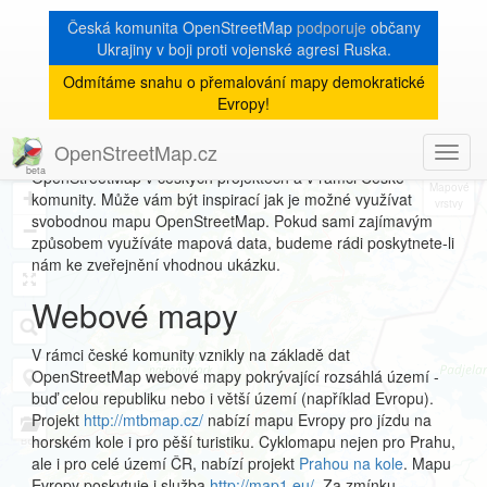
Česká komunita OpenStreetMap
podporuje
občany
Ukrajiny v boji proti vojenské agresi Ruska.
Odmítáme snahu o přemalování mapy demokratické
Galerie
Evropy!
OpenStreetMap.cz
Toggl
Tato galerie představuje rozličné způsoby využití dat
8
navig
OpenStreetMap v českých projektech a v rámci České
+
komunity. Může vám být inspirací jak je možné využívat
svobodnou mapu OpenStreetMap. Pokud sami zajímavým
−
způsobem využíváte mapová data, budeme rádi poskytnete-li
nám ke zveřejnění vhodnou ukázku.
Webové mapy
V rámci české komunity vznikly na základě dat
OpenStreetMap webové mapy pokrývající rozsáhlá území -
buď celou republiku nebo i větší území (například Evropu).
Projekt
http://mtbmap.cz/
nabízí mapu Evropy pro jízdu na
horském kole i pro pěší turistiku. Cyklomapu nejen pro Prahu,
ale i pro celé území ČR, nabízí projekt
Prahou na kole
. Mapu
Evropy poskytuje i služba
http://map1.eu/
. Za zmínku