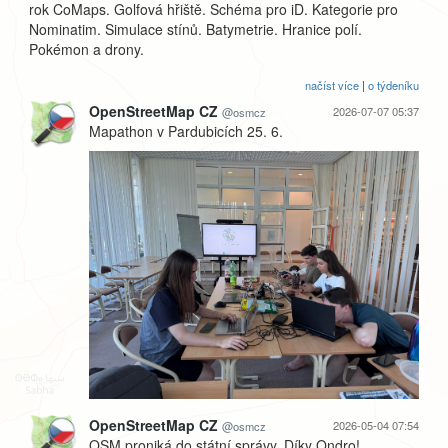
rok CoMaps. Golfová hřiště. Schéma pro iD. Kategorie pro
Nominatim. Simulace stínů. Batymetrie. Hranice polí.
Pokémon a drony.
načíst více
|
o týdeníku
OpenStreetMap CZ
2026-07-07 05:37
@osmcz
Mapathon v Pardubicích 25. 6.
OpenStreetMap CZ
2026-05-04 07:54
@osmcz
OSM proniká do státní správy. Díky Ondro!