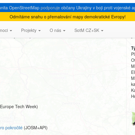
nita OpenStreetMap
podporuje
občany Ukrajiny v boji proti vojenské a
Odmítáme snahu o přemalování mapy demokratické Evropy!
ap(.cz)
moci
Projekty
O nás
SotM CZ+SK
A
T
P
Ot
M
E
M
k
K
H
l Europe Tech Week)
ro pokročilé
(JOSM+API)