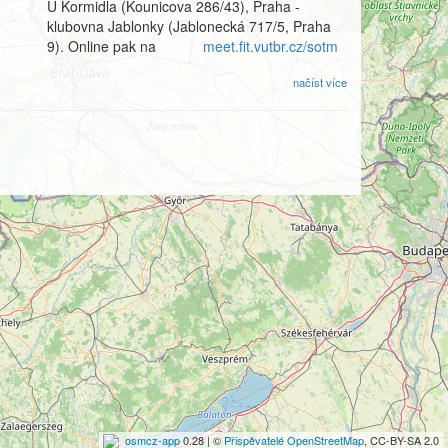
U Kormidla (Kounicova 286/43), Praha -
klubovna Jablonky (Jablonecká 717/5, Praha
9). Online pak na
meet.fit.vutbr.cz/sotm
načíst více
osmcz-app
0.28 | ©
Přispěvatelé OpenStreetMap
, CC-BY-SA 2.0