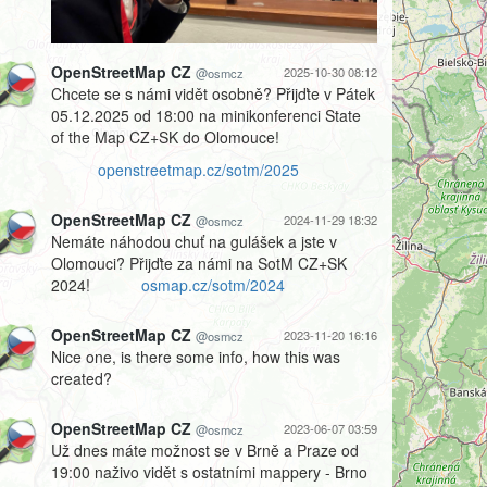
OpenStreetMap CZ
2025-10-30 08:12
@osmcz
Chcete se s námi vidět osobně? Přijďte v Pátek
05.12.2025 od 18:00 na minikonferenci State
of the Map CZ+SK do Olomouce!
openstreetmap.cz/sotm/2025
OpenStreetMap CZ
2024-11-29 18:32
@osmcz
Nemáte náhodou chuť na gulášek a jste v
Olomouci? Přijďte za námi na SotM CZ+SK
2024!
osmap.cz/sotm/2024
OpenStreetMap CZ
2023-11-20 16:16
@osmcz
Nice one, is there some info, how this was
created?
OpenStreetMap CZ
2023-06-07 03:59
@osmcz
Už dnes máte možnost se v Brně a Praze od
19:00 naživo vidět s ostatními mappery - Brno