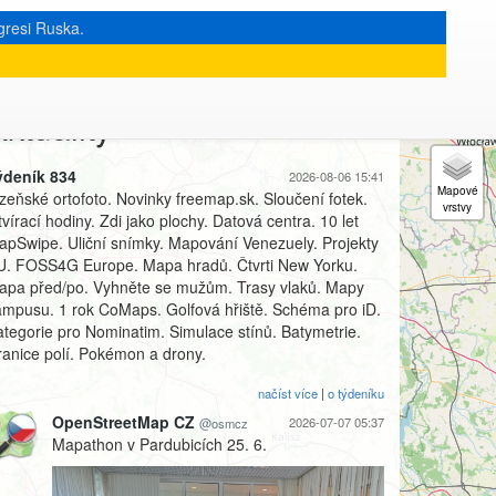
gresi Ruska.
ktuality
Sledovat @osmcz
ýdeník 834
2026-08-06 15:41
lzeňské ortofoto. Novinky freemap.sk. Sloučení fotek.
vírací hodiny. Zdi jako plochy. Datová centra. 10 let
apSwipe. Uliční snímky. Mapování Venezuely. Projekty
U. FOSS4G Europe. Mapa hradů. Čtvrti New Yorku.
apa před/po. Vyhněte se mužům. Trasy vlaků. Mapy
ampusu. 1 rok CoMaps. Golfová hřiště. Schéma pro iD.
ategorie pro Nominatim. Simulace stínů. Batymetrie.
ranice polí. Pokémon a drony.
načíst více
|
o týdeníku
OpenStreetMap CZ
2026-07-07 05:37
@osmcz
Mapathon v Pardubicích 25. 6.