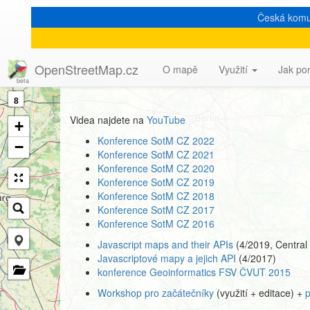
Česká komu
Videa o OpenStreetM
OpenStreetMap.cz
O mapě
Využití
Jak po
8
Videa najdete na
YouTube
+
Konference SotM CZ 2022
−
Konference SotM CZ 2021
Konference SotM CZ 2020
Konference SotM CZ 2019
Konference SotM CZ 2018
Konference SotM CZ 2017
Konference SotM CZ 2016
Javascript maps and their APIs
(4/2019, Centra
Javascriptové mapy a jejich API
(4/2017)
konference Geoinformatics FSV ČVUT 2015
Workshop pro začátečníky
(využití + editace) +
p