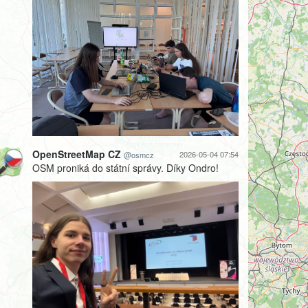
OpenStreetMap CZ
2026-05-04 07:54
@osmcz
OSM proniká do státní správy. Díky Ondro!