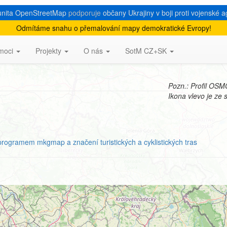
nita OpenStreetMap
podporuje
občany Ukrajiny v boji proti vojenské a
Odmítáme snahu o přemalování mapy demokratické Evropy!
moci
Projekty
O nás
SotM CZ+SK
Pozn.: Profil OSM
Ikona vlevo je ze
gramem mkgmap a značení turistických a cyklistických tras