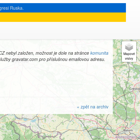
gresi Ruska.
« zpět na archiv
|
CZ nebyl založen, možnost je dole na stránce
komunita
 služby gravatar.com pro příslušnou emailovou adresu.
« zpět na archiv