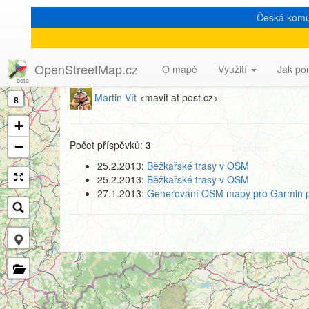
Česká komu
[Talk-cz] Profil autora
OpenStreetMap.cz
O mapě
Využití
Jak po
Martin Vít
<mavit at post.cz>
8
+
−
Počet příspěvků:
3
25.2.2013:
Běžkařské trasy v OSM
25.2.2013:
Běžkařské trasy v OSM
27.1.2013:
Generování OSM mapy pro Garmin pro