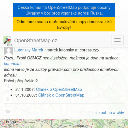
Česká komunita OpenStreetMap
podporuje
občany
Ukrajiny v boji proti vojenské agresi Ruska.
Odmítáme snahu o přemalování mapy demokratické
[Talk-cz]
« zpět na archiv
|
Evropy!
Profil autora
OpenStreetMap.cz
Toggl
8
navig
Lutonsky Marek
<marek.lutonsky at cpress.cz>
+
Pozn.: Profil OSMCZ nebyl založen, možnost je dole na stránce
−
komunita
Ikona vlevo je ze služby gravatar.com pro příslušnou emailovou
adresu.
Počet příspěvků:
2
2.11.2007:
Článek o OpenStreetMap
31.10.2007:
Článek o OpenStreetMap
« zpět na archiv