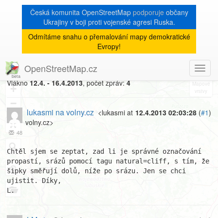
Česká komunita OpenStreetMap
podporuje
občany
Ukrajiny v boji proti vojenské agresi Ruska.
Odmítáme snahu o přemalování mapy demokratické
[Talk-cz]
« zpět na výpis měsíce
|
Evropy!
Propasti, srázy
OpenStreetMap.cz
Toggl
8
navig
Vlákno
12.4. - 16.4.2013
, počet zpráv:
4
+
−
lukasmi na volny.cz
<lukasmi at
12.4.2013 02:03:28
(
#1
)
volny.cz>
48
Chtěl sjem se zeptat, zad li je správné označování 
propastí, srázů pomocí tagu natural=cliff, s tím, že 
šipky směřují dolů, níže po srázu. Jen se chci 
ujistit. Díky,

L.