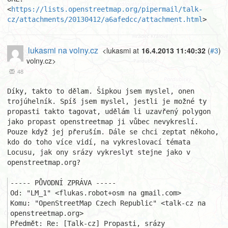
<
https://lists.openstreetmap.org/pipermail/talk-
cz/attachments/20130412/a6afedcc/attachment.html
>
lukasmi na volny.cz
<lukasmi at
16.4.2013 11:40:32
(
#3
)
volny.cz>
48
Díky, takto to dělam. Šipkou jsem myslel, onen 
trojúhelník. Spíš jsem myslel, jestli je možné ty 
propasti takto tagovat, udělám li uzavřený polygon 
jako propast openstreetmap ji vůbec nevykreslí. 
Pouze když jej přeruším. Dále se chci zeptat někoho, 
kdo do toho více vidí, na vykreslovací témata 
Locusu, jak ony srázy vykreslyt stejne jako v 
openstreetmap.org?

----- PŮVODNÍ ZPRÁVA -----

Od: "LM_1" <flukas.robot+osm na gmail.com>

Komu: "OpenStreetMap Czech Republic" <talk-cz na 
openstreetmap.org>

Předmět: Re: [Talk-cz] Propasti, srázy
