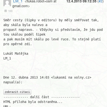
LM_1
<flukas.robot+osm at
12.4.2013 09:12:35
(
#2
)
gmail.com>
103
Směr cesty (šipky v editoru) by měly směřovat tak, 
aby skála byla nalevo a

propast napravo. - Vždycky si představím, že jdu pod 
tou skálou podél šipek

a pak musím mít skálu po levé ruce. To stejné platí 
pro opěrné zdi.

Lukáš Matějka

LM_1

Dne 12. dubna 2013 14:03 <lukasmi na volny.cz> 
napsal(a):

zobrazit citaci
------------- další část ---------------

HTML příloha byla odstraněna...

URL: 