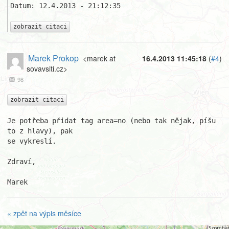
Datum: 12.4.2013 - 21:12:35

zobrazit citaci
Marek Prokop
<marek at
16.4.2013 11:45:18
(
#4
)
sovavsiti.cz>
98
zobrazit citaci
Je potřeba přidat tag area=no (nebo tak nějak, píšu 
to z hlavy), pak

se vykreslí.

Zdraví,

Marek
« zpět na výpis měsíce