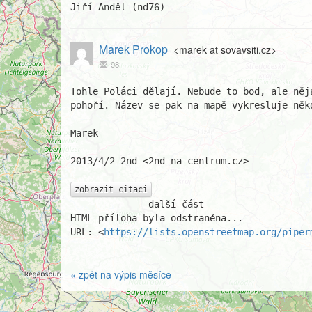
Jiří Anděl (nd76)
Marek Prokop
<marek at sovavsiti.cz>
98
Tohle Poláci dělají. Nebude to bod, ale něj
pohoří. Název se pak na mapě vykresluje někd
Marek

2013/4/2 2nd <2nd na centrum.cz>

zobrazit citaci
------------- další část ---------------

HTML příloha byla odstraněna...

URL: <
https://lists.openstreetmap.org/piper
« zpět na výpis měsíce