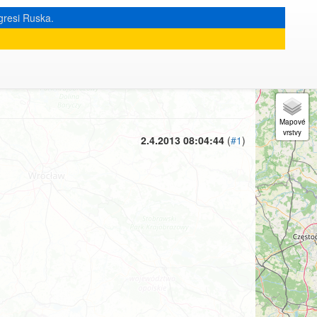
gresi Ruska.
« zpět na výpis měsíce
|
2.4.2013 08:04:44
(
#1
)