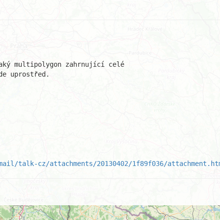
aký multipolygon zahrnující celé

e uprostřed.

mail/talk-cz/attachments/20130402/1f89f036/attachment.ht