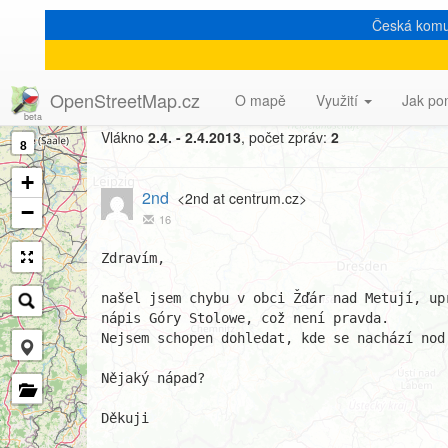
Česká komu
[Talk-cz] Gory Stolowe
OpenStreetMap.cz
O mapě
Využití
Jak po
Vlákno
2.4. - 2.4.2013
, počet zpráv:
2
8
+
2nd
<2nd at centrum.cz>
−
16
Zdravím,

našel jsem chybu v obci Žďár nad Metují, upr
nápis Góry Stolowe, což není pravda.

Nejsem schopen dohledat, kde se nachází nod 
Nějaký nápad?

Děkuji
