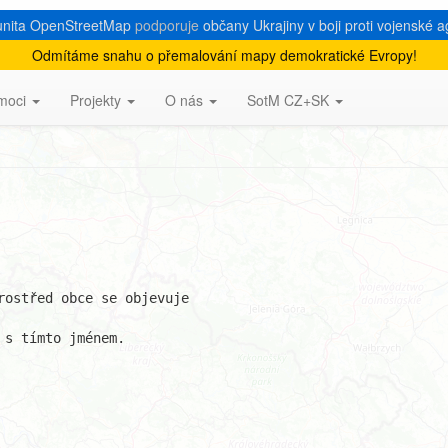
nita OpenStreetMap
podporuje
občany Ukrajiny v boji proti vojenské a
Odmítáme snahu o přemalování mapy demokratické Evropy!
moci
Projekty
O nás
SotM CZ+SK
ostřed obce se objevuje 

s tímto jménem.
