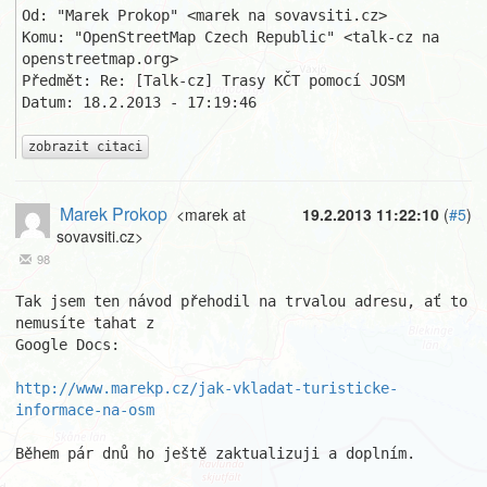
Od: "Marek Prokop" <marek na sovavsiti.cz>

Komu: "OpenStreetMap Czech Republic" <talk-cz na 
openstreetmap.org>

Předmět: Re: [Talk-cz] Trasy KČT pomocí JOSM

Datum: 18.2.2013 - 17:19:46

zobrazit citaci
Marek Prokop
<marek at
19.2.2013 11:22:10
(
#5
)
sovavsiti.cz>
98
Tak jsem ten návod přehodil na trvalou adresu, ať to 
nemusíte tahat z

Google Docs:

http://www.marekp.cz/jak-vkladat-turisticke-
informace-na-osm
Během pár dnů ho ještě zaktualizuji a doplním.
