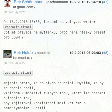
Petr Schönmann
<pschonmann
19.2.2013 12:34:18
(
#7
)
at gmail.com>
240
2370
zobrazit citaci
Což mě přivádí na myšlenku, proč není nějaký preset 
pro JOSM ?
Petr Holub
<hopet at
19.2.2013 06:23:03
(
#8
)
ics.muni.cz>
291
4627
zobrazit citaci
Nejspis proto, ze ho nikdo neudelal. Myslim, ze by 
se docela hodil,

vzhledem k mnozstvi ruznych tagu, ktere lze nasazet 
a idealne tak,

aby zajistoval konzistenci mezi kct_*=* a 
osmc:symbol=*. Jestli
