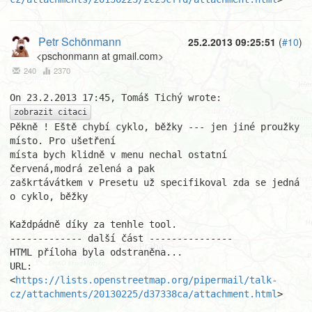
Petr Schönmann
25.2.2013 09:25:51
(
#10
)
<pschonmann at gmail.com>
240
2370
zobrazit citaci
Pěkně ! Eště chybí cyklo, běžky --- jen jiné proužky 
místo. Pro ušetření 

místa bych klidně v menu nechal ostatní 
červená,modrá zelená a pak 

zaškrtávátkem v Presetu už specifikoval zda se jedná 
o cyklo, běžky

Každpádně díky za tenhle tool.

------------- další část ---------------

HTML příloha byla odstraněna...

URL: 
<
https://lists.openstreetmap.org/pipermail/talk-
cz/attachments/20130225/d37338ca/attachment.html
>