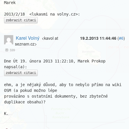
Marek

zobrazit citaci
Karel Volný
<kavol at
19.2.2013 11:44:46
(
#6
)
seznam.cz>
599
Dne Út 19. února 2013 11:22:10, Marek Prokop 
zobrazit citaci
ehm, a je nějaký důvod, aby to nebylo přímo na wiki 
OSM (a pokud možno lépe 

provázáno s ostatními dokumenty, bez zbytečné 
duplikace obsahu)?

K.