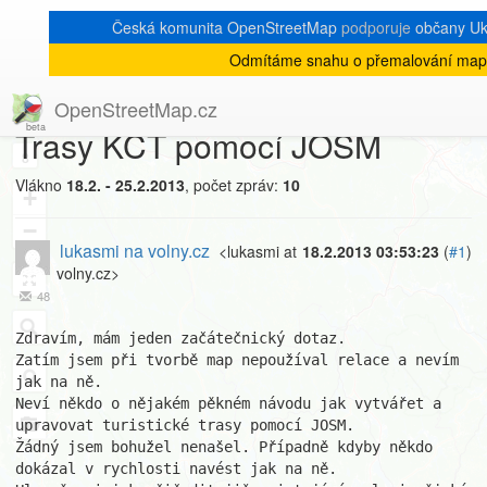
Česká komunita OpenStreetMap
podporuje
občany Ukr
Odmítáme snahu o přemalování mapy
[Talk-cz]
« zpět na výpis měsíce
|
OpenStreetMap.cz
Trasy KČT pomocí JOSM
8
Vlákno
18.2. - 25.2.2013
, počet zpráv:
10
+
−
lukasmi na volny.cz
<lukasmi at
18.2.2013 03:53:23
(
#1
)
volny.cz>
48
Zdravím, mám jeden začátečnický dotaz. 

Zatím jsem při tvorbě map nepoužíval relace a nevím 
jak na ně.

Neví někdo o nějakém pěkném návodu jak vytvářet a 
upravovat turistické trasy pomocí JOSM.

Žádný jsem bohužel nenašel. Případně kdyby někdo 
dokázal v rychlosti navést jak na ně.
