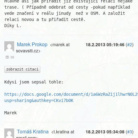
Hlavně asi jak přiřadit již existující relaci nějaké 
trase. ( Případně odebrat od cesty -pokud například 
vede značení v reálu jinudy  než v OSM. A založit 
relaci novou a tu přiřadit cestě.

Díky L.
Marek Prokop
<marek at
18.2.2013 05:19:46
(
#2
)
sovavsiti.cz>
98
zobrazit citaci
Kdysi jsem sepsal tohle:

https://docs.google.com/document/d/1a6WzRaZij1lhwrN0L2
usp=sharing&authkey=CKvi7b0K
Marek
Tomáš Kratina
<t.kratina at
18.2.2013 05:34:08
(
#3
)
gmail.com>