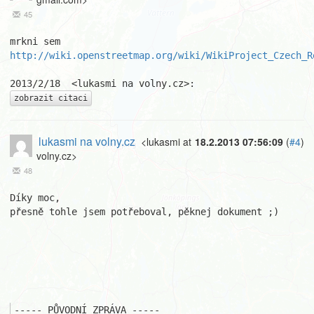
45
http://wiki.openstreetmap.org/wiki/WikiProject_Czech_R
zobrazit citaci
lukasmi na volny.cz
<lukasmi at
18.2.2013 07:56:09
(
#4
)
volny.cz>
48
Díky moc,

přesně tohle jsem potřeboval, pěknej dokument ;)

----- PŮVODNÍ ZPRÁVA -----
