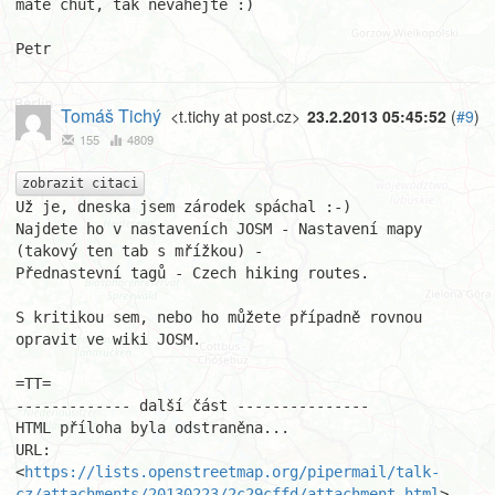
mate chut, tak nevahejte :)

Petr
Tomáš Tichý
<t.tichy at post.cz>
23.2.2013 05:45:52
(
#9
)
155
4809
zobrazit citaci
Už je, dneska jsem zárodek spáchal :-)

Najdete ho v nastaveních JOSM - Nastavení mapy 
(takový ten tab s mřížkou) -

Přednastevní tagů - Czech hiking routes.

S kritikou sem, nebo ho můžete případně rovnou 
opravit ve wiki JOSM.

=TT=

------------- další část ---------------

HTML příloha byla odstraněna...

URL: 
<
https://lists.openstreetmap.org/pipermail/talk-
cz/attachments/20130223/2c29cffd/attachment.html
>