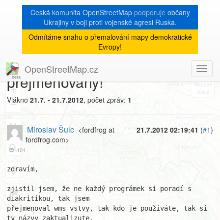
Česká komunita OpenStreetMap
podporuje
občany
Ukrajiny v boji proti vojenské agresi Ruska.
Odmítáme snahu o přemalování mapy demokratické
[Talk-cz]
« zpět na výpis měsíce
|
Evropy!
rúian wms vrstvy
OpenStreetMap.cz
Toggl
8
přejmenovány!
navig
+
Vlákno
21.7. - 21.7.2012
, počet zpráv:
1
−
Miroslav Šulc
<fordfrog at
21.7.2012 02:19:41
(
#1
)
fordfrog.com>
101
zdravím,

zjistil jsem, že ne každý prográmek si poradí s 
diakritikou, tak jsem

přejmenoval wms vstvy, tak kdo je používáte, tak si 
ty názvy zaktualizute.
