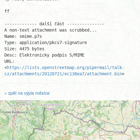
ff

------------- další část ---------------

A non-text attachment was scrubbed...

Name: smime.p7s

Type: application/pkcs7-signature

Size: 4475 bytes

Desc: Elektronicky podpis S/MIME

URL: 
<
https://lists.openstreetmap.org/pipermail/talk-
cz/attachments/20120721/ec138ea7/attachment.bin
>
« zpět na výpis měsíce