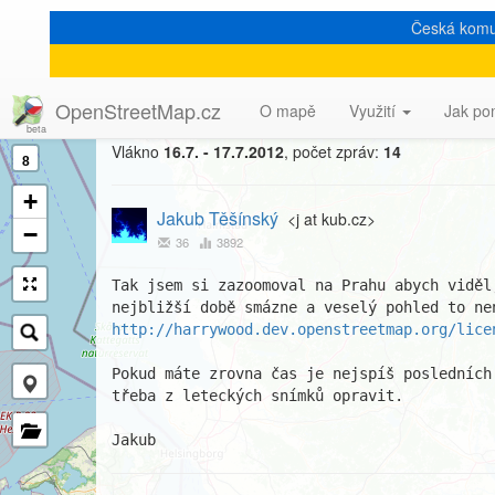
Česká komu
[Talk-cz] Praha bude brzy 
OpenStreetMap.cz
O mapě
Využití
Jak po
Vlákno
16.7. - 17.7.2012
, počet zpráv:
14
8
+
Jakub Těšínský
<j at kub.cz>
−
36
3892
Tak jsem si zazoomoval na Prahu abych viděl
http://harrywood.dev.openstreetmap.org/lice
Pokud máte zrovna čas je nejspíš posledních
třeba z leteckých snímků opravit.

Jakub