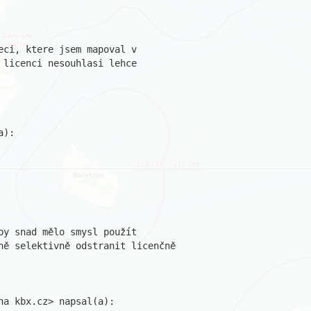
ci, ktere jsem mapoval v 

licenci nesouhlasi lehce 

y snad mělo smysl použít

ně selektivně odstranit licenčně

a kbx.cz> napsal(a):
