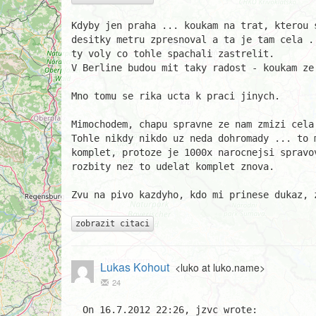
Kdyby jen praha ... koukam na trat, kterou s
desitky metru zpresnoval a ta je tam cela .
ty voly co tohle spachali zastrelit.

V Berline budou mit taky radost - koukam ze 
Mno tomu se rika ucta k praci jinych.

Mimochodem, chapu spravne ze nam zmizi cela
Tohle nikdy nikdo uz neda dohromady ... to m
komplet, protoze je 1000x narocnejsi spravo
rozbity nez to udelat komplet znova.

Zvu na pivo kazdyho, kdo mi prinese dukaz, 
zobrazit citaci
Lukas Kohout
<luko at luko.name>
24