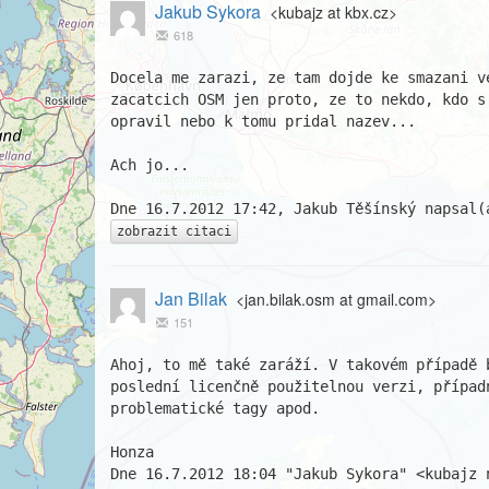
Jakub Sykora
<kubajz at kbx.cz>
618
Docela me zarazi, ze tam dojde ke smazani ve
zacatcich OSM jen proto, ze to nekdo, kdo s 
opravil nebo k tomu pridal nazev...

Ach jo...

zobrazit citaci
Jan Bilak
<jan.bilak.osm at gmail.com>
151
Ahoj, to mě také zaráží. V takovém případě b
poslední licenčně použitelnou verzi, případ
problematické tagy apod.

Honza

Dne 16.7.2012 18:04 "Jakub Sykora" <kubajz n