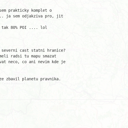
em prakticky komplet o

.. ja sem odjakziva pro, jit

tak 80% POI .... lol

 severni cast statni hranice?

eli radsi tu mapu smazat

vat neco, co ani nevim kde je

ze zbavil planetu pravnika.
