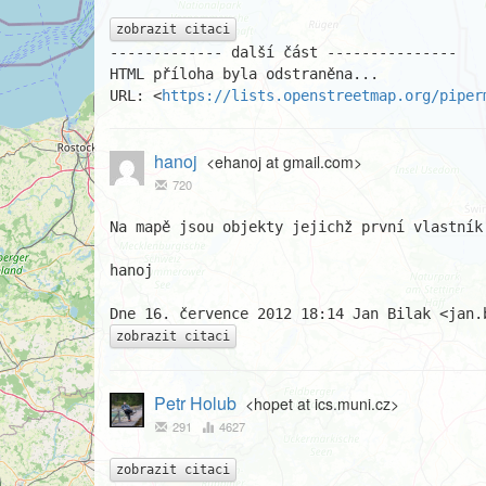
zobrazit citaci
------------- další část ---------------

HTML příloha byla odstraněna...

URL: <
https://lists.openstreetmap.org/piper
hanoj
<ehanoj at gmail.com>
720
Na mapě jsou objekty jejichž první vlastník 
hanoj

zobrazit citaci
Petr Holub
<hopet at ics.muni.cz>
291
4627
zobrazit citaci