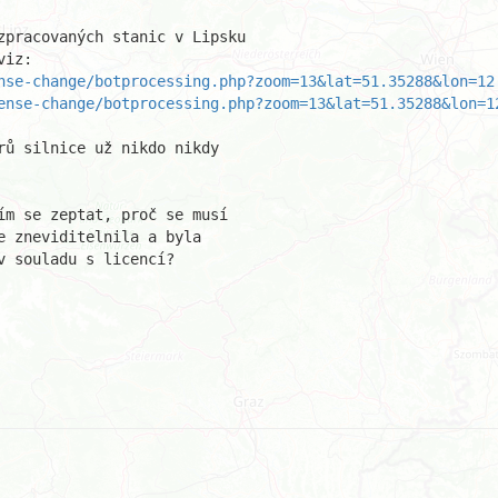
zpracovaných stanic v Lipsku 

nse-change/botprocessing.php?zoom=13&lat=51.35288&lon=12
ense-change/botprocessing.php?zoom=13&lat=51.35288&lon=1
ů silnice už nikdo nikdy 

ím se zeptat, proč se musí 

 zneviditelnila a byla 

 souladu s licencí?
