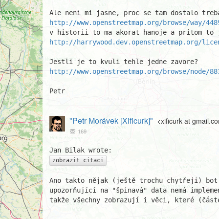
http://www.openstreetmap.org/browse/way/448
http://harrywood.dev.openstreetmap.org/lice
http://www.openstreetmap.org/browse/node/88
Petr
"Petr Morávek [Xificurk]"
<xificurk at gmail.c
169
zobrazit citaci
Ano takto nějak (ještě trochu chytřeji) bot
upozorňující na "špinavá" data nemá impleme
takže všechny zobrazují i věci, které (částe