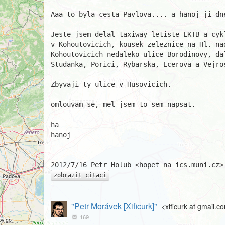
Aaa to byla cesta Pavlova.... a hanoj ji dne
Jeste jsem delal taxiway letiste LKTB a cyk
v Kohoutovicich, kousek zeleznice na Hl. nad
Kohoutovicich nedaleko ulice Borodinovy, dal
Studanka, Porici, Rybarska, Ecerova a Vejros
Zbyvaji ty ulice v Husovicich.

omlouvam se, mel jsem to sem napsat.

ha

hanoj

zobrazit citaci
"Petr Morávek [Xificurk]"
<xificurk at gmail.c
169