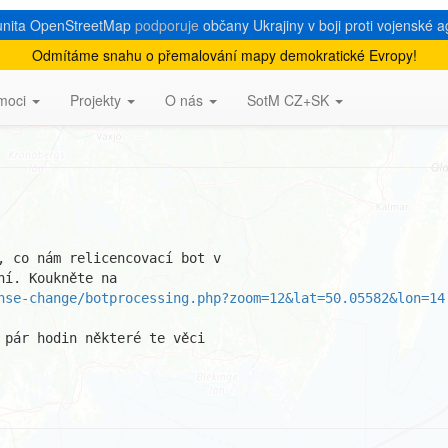
nita OpenStreetMap
podporuje
občany Ukrajiny v boji proti vojenské a
Odmítáme snahu o přemalování mapy demokratické Evropy!
děravá :-(
moci
Projekty
O nás
SotM CZ+SK
, co nám relicencovací bot v 

nse-change/botprocessing.php?zoom=12&lat=50.05582&lon=14
 pár hodin některé te věci 
