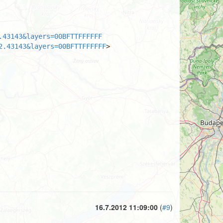
.43143&layers=00BFTTFFFFFF
2.43143&layers=00BFTTFFFFFF
>

16.7.2012 11:09:00
(
#9
)