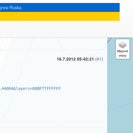
gresi Ruska.
« zpět na výpis měsíce
|
16.7.2012 05:42:21
(
#1
)
.44004&layers=00BFTTFFFFFF