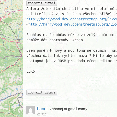
zobrazit citaci
Autora železničních tratí a velmi detailně 
http://harrywood.dev.openstreetmap.org/lice
<
http://harrywood.dev.openstreetmap.org/lic
Souhlasím, že občas někde zmizelých pár metr
nemůže dát dohromady. Achjo...

Jsem poměrně nový a moc tomu nerozumím - sm
všechna data tak rychle smazat? Místo aby se
dostupná jen v JOSM pro dodatečnou editaci v
LuKo

zobrazit citaci
hanoj
<ehanoj at gmail.com>
720