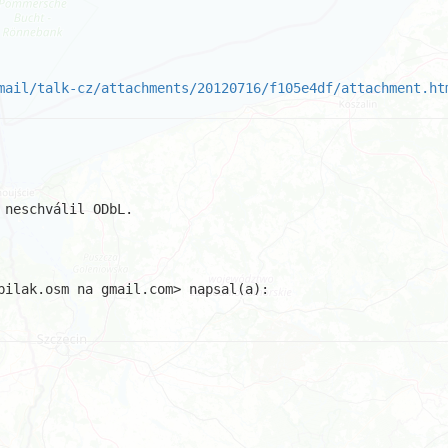
mail/talk-cz/attachments/20120716/f105e4df/attachment.ht
neschválil ODbL.
