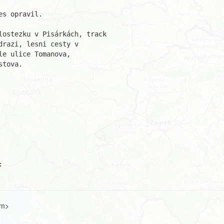
s opravil.

lostezku v Pisárkách, track

razi, lesni cesty v

e ulice Tomanova,

tova.

om>