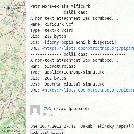
Petr Morávek aka Xificurk

------------- další část ---------------

A non-text attachment was scrubbed...

Name: xificurk.vcf

Type: text/x-vcard

Size: 212 bytes

Desc: [žádný popis není k dispozici]

URL: <
https://lists.openstreetmap.org/piper
------------- další část ---------------

A non-text attachment was scrubbed...

Name: signature.asc

Type: application/pgp-signature

Size: 262 bytes

Desc: OpenPGP digital signature

URL: <
https://lists.openstreetmap.org/piper
jzvc
<jzvc at tpfree.net>
596
zobrazit citaci