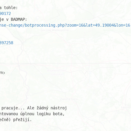
90172
nse-change/botprocessing.php?zoom=16&lat=49.19004&lon=16
397258
om>
 pracuje... Ale žádný nástroj

ntovanou úplnou logiku bota,

čně) přežijí.
